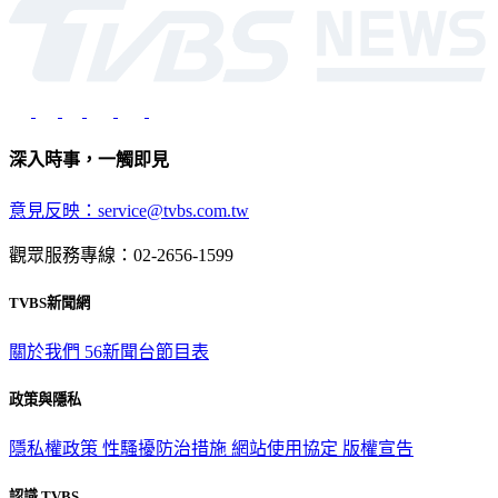
深入時事，一觸即見
意見反映：service@tvbs.com.tw
觀眾服務專線：02-2656-1599
TVBS新聞網
關於我們
56新聞台節目表
政策與隱私
隱私權政策
性騷擾防治措施
網站使用協定
版權宣告
認識 TVBS