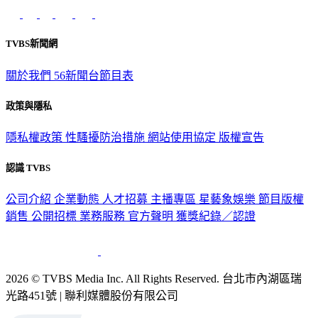
TVBS新聞網
關於我們
56新聞台節目表
政策與隱私
隱私權政策
性騷擾防治措施
網站使用協定
版權宣告
認識 TVBS
公司介紹
企業動態
人才招募
主播專區
星藝象娛樂
節目版權
銷售
公開招標
業務服務
官方聲明
獲獎紀錄／認證
2026 © TVBS Media Inc. All Rights Reserved. 台北市內湖區瑞
光路451號 | 聯利媒體股份有限公司