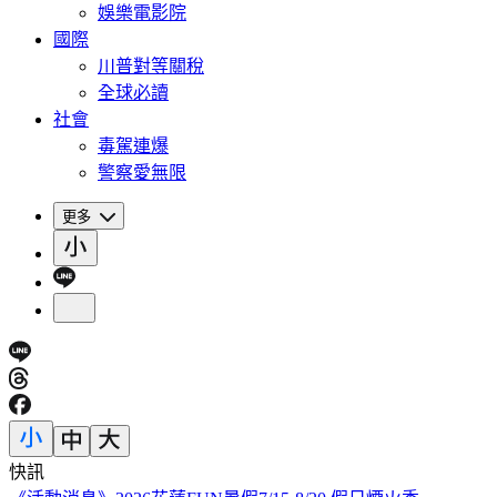
娛樂電影院
國際
川普對等關稅
全球必讀
社會
毒駕連爆
警察愛無限
更多
快訊