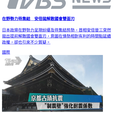
在野勢力待集結 安倍拋解散國會雙面刃
日本政壇在野勢力呈現紛擾及待集結態勢，首相安倍晉三突然
拋出提前解散國會雙面刃，意圖在情勢相對有利的時間點延續
政權，卻也引來不少質疑。
國際