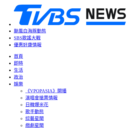
颱風白海豚動態
SBS歌謠大戰
優惠好康情報
首頁
即時
生活
政治
娛樂
《VPOPASIA》開播
演唱會搶票情報
日韓爆米花
歌手動態
綜藝星聞
戲劇星聞