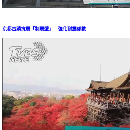
京都古蹟抗震「制震壁」 強化耐震係數