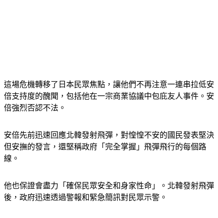
這場危機轉移了日本民眾焦點，讓他們不再注意一連串拉低安
倍支持度的醜聞，包括他在一宗商業協議中包庇友人事件。安
倍強烈否認不法。
安倍先前迅速回應北韓發射飛彈，對惶惶不安的國民發表堅決
但安撫的發言，還堅稱政府「完全掌握」飛彈飛行的每個路
線。
他也保證會盡力「確保民眾安全和身家性命」。北韓發射飛彈
後，政府迅速透過警報和緊急簡訊對民眾示警。