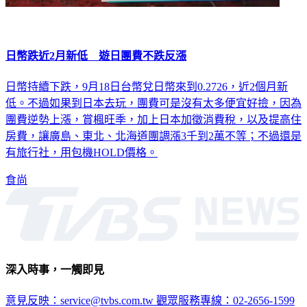
日幣跌近2月新低 遊日團費不跌反漲
日幣持續下跌，9月18日台幣兌日幣來到0.2726，近2個月新
低。不過如果到日本去玩，團費可是沒有太多便宜好撿，因為
團費逆勢上漲，賞楓旺季，加上日本加徵消費稅，以及提高住
房費，讓廣島、東北、北海道團調漲3千到2萬不等；不過還是
有旅行社，用包機HOLD價格。
食尚
深入時事，一觸即見
意見反映：service@tvbs.com.tw
觀眾服務專線：02-2656-1599