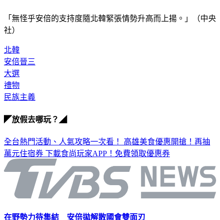
「無怪乎安倍的支持度隨北韓緊張情勢升高而上揚。」（中央
社）
北韓
安倍晉三
大選
禮物
民族主義
◤放假去哪玩？◢
全台熱門活動、人氣攻略一次看！
高雄美食優惠開搶！再抽
萬元住宿券
下載食尚玩家APP！免費領取優惠券
在野勢力待集結 安倍拋解散國會雙面刃