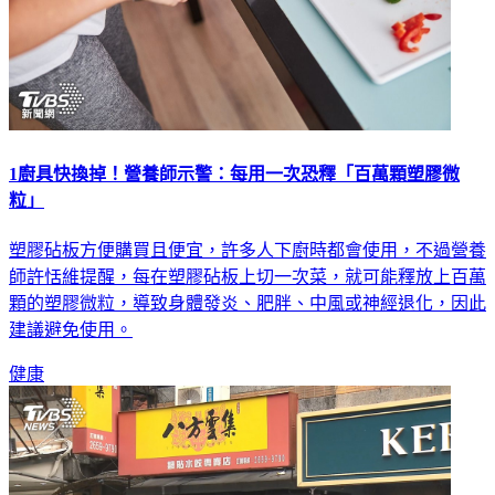
1廚具快換掉！營養師示警：每用一次恐釋「百萬顆塑膠微
粒」
塑膠砧板方便購買且便宜，許多人下廚時都會使用，不過營養
師許恬維提醒，每在塑膠砧板上切一次菜，就可能釋放上百萬
顆的塑膠微粒，導致身體發炎、肥胖、中風或神經退化，因此
建議避免使用。
健康