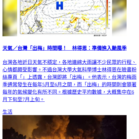
天氣／台灣「出梅」時間曝！ 林得恩：準備進入颱風季
台灣各地近日天氣不穩定，各地連綿大雨讓不少民眾的行程、
心情都頗受影響。不過台灣大學大氣科學博士林得恩在臉書粉
絲專頁「」上透露，台灣即將「出梅」。他表示，台灣的梅雨
季通常發生在每年5月至6月之間，而「出梅」的時間則會隨著
每年的氣候變化有所不同。根據歷史平均數據，大概集中在6
月下旬至7月上旬。
生活