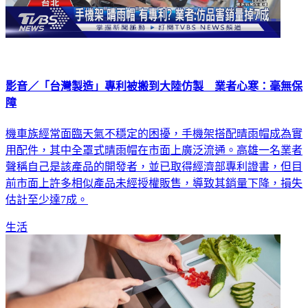
影音／「台灣製造」專利被搬到大陸仿製 業者心寒：毫無保
障
機車族經常面臨天氣不穩定的困擾，手機架搭配晴雨帽成為實
用配件，其中全罩式晴雨帽在市面上廣泛流通。高雄一名業者
聲稱自己是該產品的開發者，並已取得經濟部專利證書，但目
前市面上許多相似產品未經授權販售，導致其銷量下降，損失
估計至少達7成。
生活