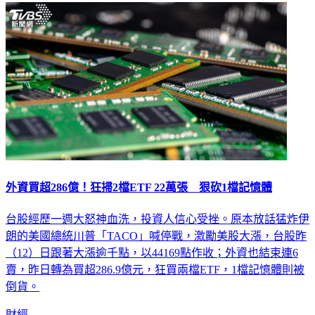
外資買超286億！狂掃2檔ETF 22萬張 狠砍1檔記憶體
台股經歷一週大怒神血洗，投資人信心受挫。原本放話猛炸伊
朗的美國總統川普「TACO」喊停戰，激勵美股大漲，台股昨
（12）日跟著大漲逾千點，以44169點作收；外資也結束連6
賣，昨日轉為買超286.9億元，狂買兩檔ETF，1檔記憶體則被
倒貨。
財經