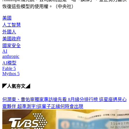
恢復這些模型的使用權。（中央社）
美國
人工智慧
外國人
美國政府
國家安全
AI
anthropic
AI模型
Fable 5
Mythos 5
◤人氣夯文◢
何潤東、曹佑寧獨家專訪搶先看
8月緣分排行榜 這星座遇見心
靈夥伴
超準測字!這輩子正緣何時會出現