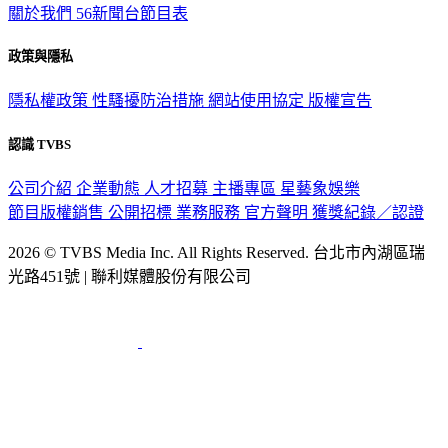
關於我們
56新聞台節目表
政策與隱私
隱私權政策
性騷擾防治措施
網站使用協定
版權宣告
認識 TVBS
公司介紹
企業動態
人才招募
主播專區
星藝象娛樂
節目版權銷售
公開招標
業務服務
官方聲明
獲獎紀錄／認證
2026 © TVBS Media Inc. All Rights Reserved. 台北市內湖區瑞
光路451號 | 聯利媒體股份有限公司