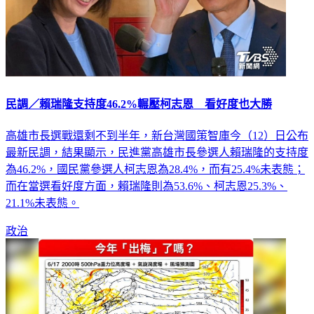
民調／賴瑞隆支持度46.2%輾壓柯志恩 看好度也大勝
高雄市長選戰還剩不到半年，新台灣國策智庫今（12）日公布
最新民調，結果顯示，民進黨高雄市長參選人賴瑞隆的支持度
為46.2%，國民黨參選人柯志恩為28.4%，而有25.4%未表態；
而在當選看好度方面，賴瑞隆則為53.6%、柯志恩25.3%、
21.1%未表態。
政治