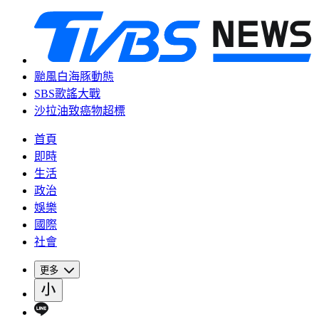
颱風白海豚動態
SBS歌謠大戰
沙拉油致癌物超標
首頁
即時
生活
政治
娛樂
國際
社會
更多