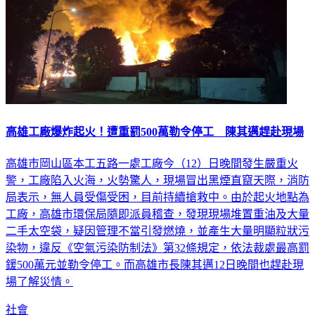
高雄工廠爆炸起火！遭重罰500萬勒令停工 陳其邁趕赴現場
高雄市岡山區本工五路一處工廠今（12）日晚間發生嚴重火
警，工廠陷入火海，火勢驚人，現場冒出黑煙直竄天際，消防
局表示，無人員受傷受困，目前持續搶救中。由於起火地點為
工廠，高雄市環保局隨即派員稽查，發現現場堆置重油及大量
二手太空袋，疑因管理不當引發燃燒，並產生大量明顯粒狀污
染物，違反《空氣污染防制法》第32條規定，依法裁處最高罰
鍰500萬元並勒令停工。而高雄市長陳其邁12日晚間也趕赴現
場了解災情。
社會