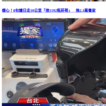
暖心！8旬嬤日走10公里「撿1192瓶菸蒂」 換2.3萬養家