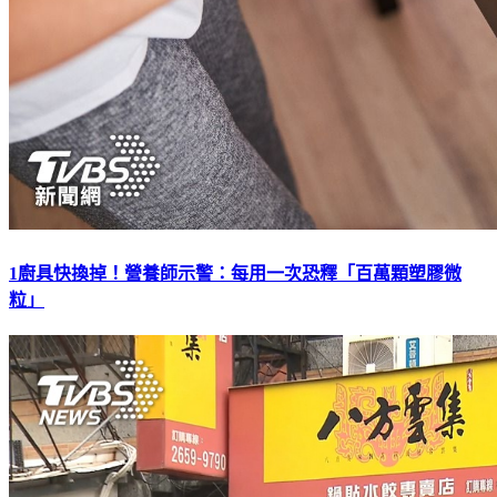
1廚具快換掉！營養師示警：每用一次恐釋「百萬顆塑膠微
粒」