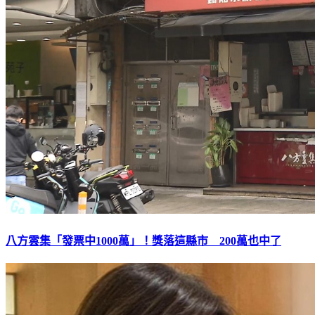
八方雲集「發票中1000萬」！獎落這縣市 200萬也中了