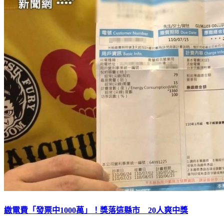
繳電費「發票中1000萬」！獎落這縣市 20人爽中獎