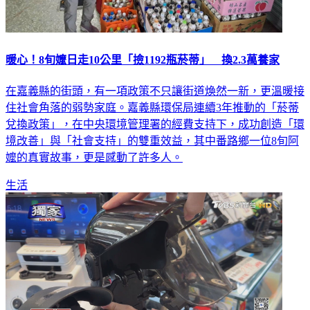
暖心！8旬嬤日走10公里「撿1192瓶菸蒂」 換2.3萬養家
在嘉義縣的街頭，有一項政策不只讓街道煥然一新，更溫暖接
住社會角落的弱勢家庭。嘉義縣環保局連續3年推動的「菸蒂
兌換政策」，在中央環境管理署的經費支持下，成功創造「環
境改善」與「社會支持」的雙重效益，其中番路鄉一位8旬阿
嬤的真實故事，更是感動了許多人。
生活