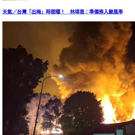
天氣／台灣「出梅」時間曝！ 林得恩：準備進入颱風季