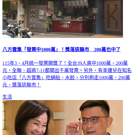
八方雲集「發票中1000萬」！獎落這縣市 200萬也中了
115年3、4月統一發票開獎了！全台39人爽中1000萬、200萬
元，全聯、超商7-11都開出千萬發票。另外，有幸運兒在知名
小吃店「八方雲集」吃鍋貼、水餃，分別抱走1000萬、200萬
元，獎落這縣市！
生活