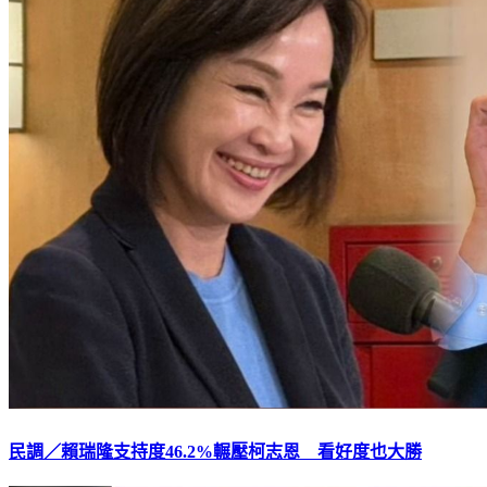
民調／賴瑞隆支持度46.2%輾壓柯志恩 看好度也大勝