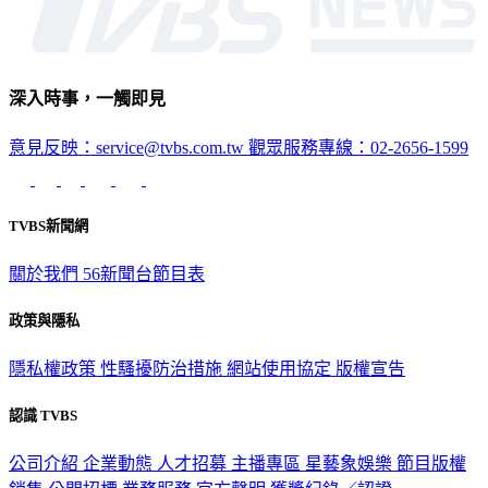
深入時事，一觸即見
意見反映：service@tvbs.com.tw
觀眾服務專線：02-2656-1599
TVBS新聞網
關於我們
56新聞台節目表
政策與隱私
隱私權政策
性騷擾防治措施
網站使用協定
版權宣告
認識 TVBS
公司介紹
企業動態
人才招募
主播專區
星藝象娛樂
節目版權