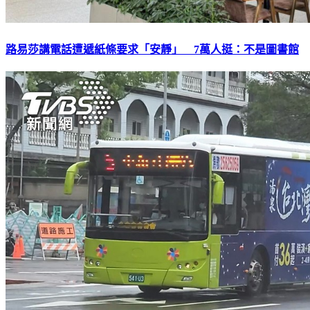
路易莎講電話遭遞紙條要求「安靜」 7萬人挺：不是圖書館