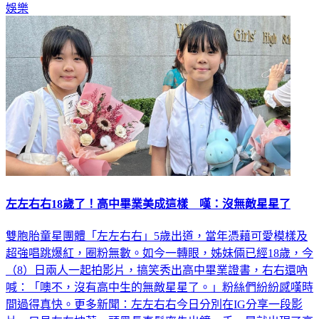
娛樂
左左右右18歲了！高中畢業美成這樣 嘆：沒無敵星星了
雙胞胎童星團體「左左右右」5歲出道，當年憑藉可愛模樣及
超強唱跳爆紅，圈粉無數。如今一轉眼，姊妹倆已經18歲，今
（8）日兩人一起拍影片，搞笑秀出高中畢業證書，右右還吶
喊：「噢不，沒有高中生的無敵星星了。」粉絲們紛紛感嘆時
間過得真快。更多新聞：左左右右今日分別在IG分享一段影