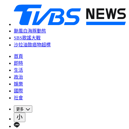
颱風白海豚動態
SBS歌謠大戰
沙拉油致癌物超標
首頁
即時
生活
政治
娛樂
國際
社會
更多