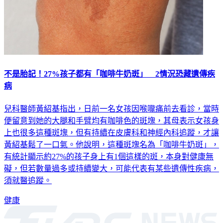
不是胎記！27%孩子都有「咖啡牛奶斑」 2情況恐藏遺傳疾
病
兒科醫師黃紹基指出，日前一名女孩因喉嚨痛前去看診，當時
便留意到她的大腿和手臂均有咖啡色的斑塊，其母表示女孩身
上也很多這種斑塊，但有持續在皮膚科和神經內科追蹤，才讓
黃紹基鬆了一口氣。他說明，這種斑塊名為「咖啡牛奶斑」，
有統計顯示約27%的孩子身上有1個這樣的斑，本身對健康無
礙，但若數量過多或持續變大，可能代表有某些遺傳性疾病，
須就醫追蹤。
健康