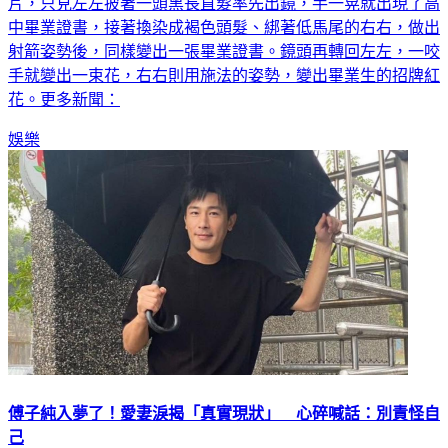
片，只見左左披著一頭黑長直髮率先出鏡，手一晃就出現了高
中畢業證書，接著換染成褐色頭髮、綁著低馬尾的右右，做出
射箭姿勢後，同樣變出一張畢業證書。鏡頭再轉回左左，一咬
手就變出一束花，右右則用施法的姿勢，變出畢業生的招牌紅
花。更多新聞：
娛樂
傅子純入夢了！愛妻淚揭「真實現狀」 心碎喊話：別責怪自
己