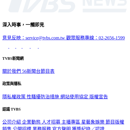
深入時事，一觸即見
意見反映：service@tvbs.com.tw
觀眾服務專線：02-2656-1599
TVBS新聞網
關於我們
56新聞台節目表
政策與隱私
隱私權政策
性騷擾防治措施
網站使用協定
版權宣告
認識 TVBS
公司介紹
企業動態
人才招募
主播專區
星藝象娛樂
節目版權
銷售
公開招標
業務服務
官方聲明
獲獎紀錄／認證