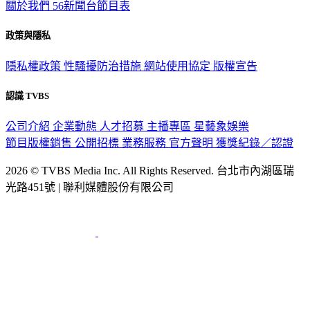
關於我們
56新聞台節目表
政策與隱私
隱私權政策
性騷擾防治措施
網站使用協定
版權宣告
認識 TVBS
公司介紹
企業動態
人才招募
主播專區
星藝象娛樂
節目版權銷售
公開招標
業務服務
官方聲明
獲獎紀錄／認證
2026 © TVBS Media Inc. All Rights Reserved. 台北市內湖區瑞
光路451號 | 聯利媒體股份有限公司