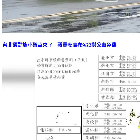
台北通勤族小確幸來了 蔣萬安宣布9/22搭公車免費