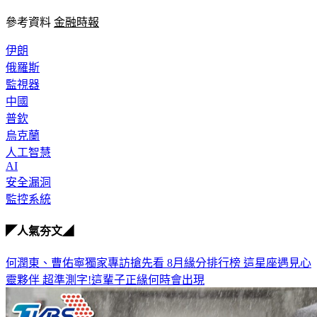
參考資料 
金融時報
伊朗
俄羅斯
監視器
中國
普欽
烏克蘭
人工智慧
AI
安全漏洞
監控系統
◤人氣夯文◢
何潤東、曹佑寧獨家專訪搶先看
8月緣分排行榜 這星座遇見心
靈夥伴
超準測字!這輩子正緣何時會出現