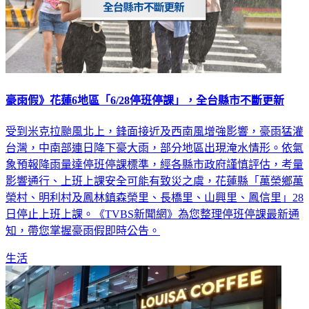
豪雨假》花蓮6地區「6/28停班停課」，全台縣市不斷更新
受到米克拉颱風北上，鋒面接近及西南風增強影響，豪雨猛灌
台灣，中南部連日降下豪大雨，部分地區出現淹水情形。依氣
象預報降雨量達停班停課標準，經各縣市政府謹慎評估，考量
影響通行、上班上課安全可能有致災之虞，花蓮縣「萬榮鄉萬
榮村、明利村及鳳林鎮森榮里、長橋里、山興里、鳳信里」28
日停止上班上課。《TVBS新聞網》為您整理停班停課最新通
知，帶您掌握豪雨假即時公告。
生活