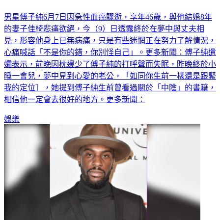
男星傅子純6月7日因急性血癌驟逝，享年46歲，與他結婚8年
的妻子佳綺悲痛欲絕，今（9）日透露終於在夢中與丈夫相
見，形容他身上已無病痛，只是有些迷惘正在努力了解情況，
心痛喊話「不是你的錯，你別怪自己」。更多新聞：傅子純遺
孀表示，前晚因枕邊少了傅子純的打呼聲而失眠，昨晚終於小
睡一會兒，夢中見到心愛的老公，「如同你生前一樣還是跟緊
我的定位］，她提到傅子純生前曾看過關於「中陰」的書籍，
相信他一定會去很好的地方。更多新聞：
娛樂