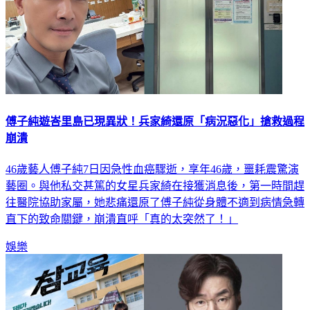
傅子純遊峇里島已現異狀！兵家綺還原「病況惡化」搶救過程
崩潰
46歲藝人傅子純7日因急性血癌驟逝，享年46歲，噩耗震驚演
藝圈。與他私交甚篤的女星兵家綺在接獲消息後，第一時間趕
往醫院協助家屬，她悲痛還原了傅子純從身體不適到病情急轉
直下的致命關鍵，崩潰直呼「真的太突然了！」
娛樂