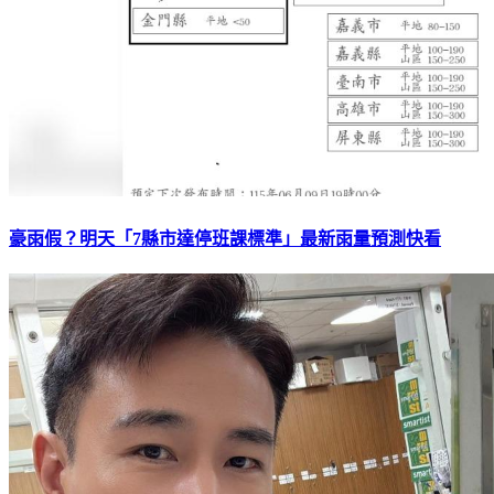
豪雨假？明天「7縣市達停班課標準」最新雨量預測快看