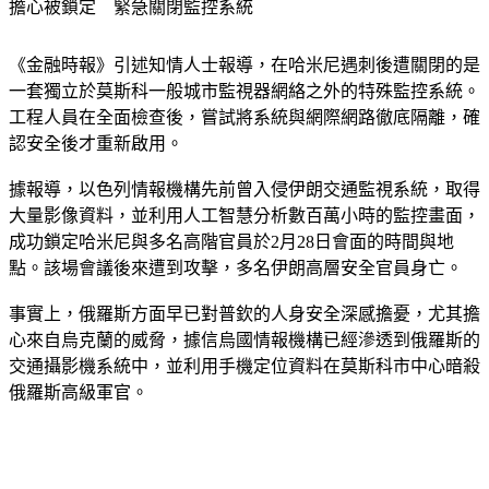
擔心被鎖定　緊急關閉監控系統
《金融時報》引述知情人士報導，在哈米尼遇刺後遭關閉的是
一套獨立於莫斯科一般城市監視器網絡之外的特殊監控系統。
工程人員在全面檢查後，嘗試將系統與網際網路徹底隔離，確
認安全後才重新啟用。
據報導，
以色列情報機構先前曾入侵伊朗交通監視系統，取得
大量影像資料，並利用人工智慧分析數百萬小時的監控畫面，
成功鎖定哈米尼與多名高階官員於2月28日會面的時間與地
點。
該場會議後來遭到攻擊，多名伊朗高層安全官員身亡。
事實上，俄羅斯方面早已對普欽的人身安全深感擔憂，尤其擔
心來自烏克蘭的威脅，據信烏國情報機構已經滲透到俄羅斯的
交通攝影機系統中，並利用手機定位資料在莫斯科市中心暗殺
俄羅斯高級軍官。