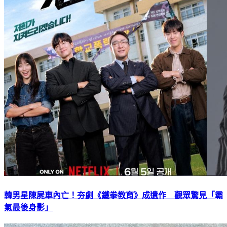
韓男星陳屍車內亡！夯劇《鐵拳教育》成遺作 觀眾驚見「霸
氣最後身影」