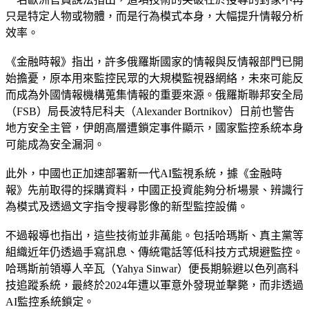
只是特定人物或物體，而是行為模式本身，大幅提升情報分析
效率。
《金融時報》指出，許多俄羅斯國家的情報與反情報部門已開
始擔憂，
原本用來監控民眾的大規模監視器網絡，未來可能反
而成為外國情報機構蒐集情報的重要來源。
俄羅斯聯邦安全局
（FSB）局長波特尼科夫（Alexander Bortnikov）日前也警告
地方安全主管，伊朗高層遭鎖定事件顯示，國家監控系統本身
可能成為安全漏洞。
此外，中國也正加速部署新一代AI監視系統，據《金融時
報》先前取得的採購資料，中國正投資能夠分析場景、辨識行
為模式及透過文字指令搜尋影像的新型監控設備。
不過報導也指出，這些技術並非萬能。包括哈瑪斯、真主黨等
組織近年仍透過手寫訊息、傳統電話等低科技方式規避監控。
哈瑪斯前領導人辛瓦（Yahya Sinwar）便長期躲避以色列高科
技追蹤系統，最終於2024年遭以軍意外發現並擊斃，而非透過
AI監控系統鎖定。