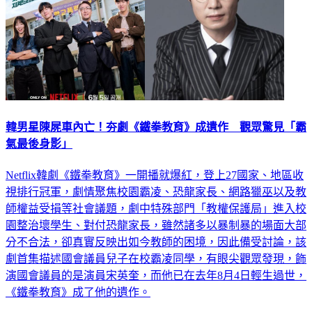
韓男星陳屍車內亡！夯劇《鐵拳教育》成遺作 觀眾驚見「霸
氣最後身影」
Netflix韓劇《鐵拳教育》一開播就爆紅，登上27國家、地區收
視排行冠軍，劇情聚焦校園霸凌、恐龍家長、網路獵巫以及教
師權益受損等社會議題，劇中特殊部門「教權保護局」進入校
園整治壞學生、對付恐龍家長，雖然諸多以暴制暴的場面大部
分不合法，卻真實反映出如今教師的困境，因此備受討論，該
劇首集描述國會議員兒子在校霸凌同學，有眼尖觀眾發現，飾
演國會議員的是演員宋英奎，而他已在去年8月4日輕生過世，
《鐵拳教育》成了他的遺作。