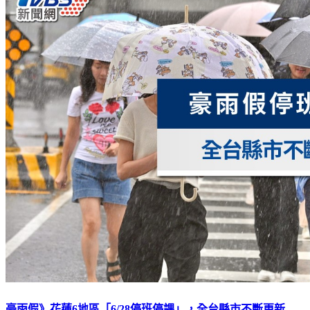
豪雨假》花蓮6地區「6/28停班停課」，全台縣市不斷更新