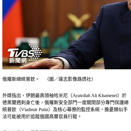
俄羅斯總統普欽。 （圖／達志影像路透社）
外媒指出，伊朗最高領袖哈米尼（Ayatollah Ali Khamenei）於
德黑蘭遇刺身亡後，俄羅斯安全部門一度關閉部分專門保護總
統普欽（Vladimir Putin）及核心幕僚的監控系統，擔憂類似手
法可能被用於追蹤俄國高層官員行蹤。