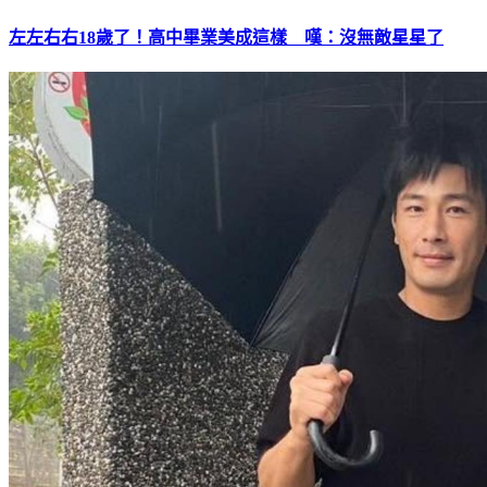
左左右右18歲了！高中畢業美成這樣 嘆：沒無敵星星了