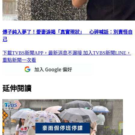
傅子純入夢了！愛妻淚揭「真實現狀」 心碎喊話：別責怪自
己
下載TVBS新聞APP，最新消息不漏接
加入TVBS新聞LINE，
重點新聞一次看
延伸閱讀