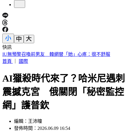
快訊
快訊／財神爺不在家 威力彩頭獎、二獎雙槓龜
首頁
｜
國際
AI獵殺時代來了？哈米尼遇刺
震撼克宮 俄關閉「秘密監控
網」護普欽
編輯：王沛曈
發佈時間：2026.06.09 16:54