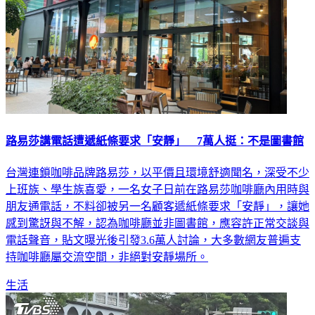
路易莎講電話遭遞紙條要求「安靜」 7萬人挺：不是圖書館
台灣連鎖咖啡品牌路易莎，以平價且環境舒適聞名，深受不少
上班族、學生族喜愛，一名女子日前在路易莎咖啡廳內用時與
朋友通電話，不料卻被另一名顧客遞紙條要求「安靜」，讓她
感到驚訝與不解，認為咖啡廳並非圖書館，應容許正常交談與
電話聲音，貼文曝光後引發3.6萬人討論，大多數網友普遍支
持咖啡廳屬交流空間，非絕對安靜場所。
生活