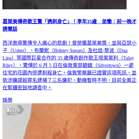
葛萊美傳奇歌王驚「遇刺身亡」！享年35歲 弟慟：前一晚才
通電話
西洋樂壇驚傳令人痛心的悲劇！曾榮獲葛萊美獎、並與亞瑟小
子（Usher）、布蘭妮（Britney Spears）及杜娃·黎波（Dua
Lipa）等國際巨星合作的 35 歲傳奇創作歌王塔萊萊利（Talay
Riley），驚傳於 6 月 5 日在倫敦東部銀鎮（Silvertown）一處
住宅的花園內慘遭刺殺身亡。倫敦警察廳已證實這項死訊，並
依涉嫌謀殺罪名逮捕了三名嫌犯，動機暫時不明，目前全案正
在緊鑼密鼓地調查中。
娛樂