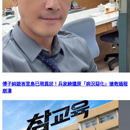
傅子純遊峇里島已現異狀！兵家綺還原「病況惡化」搶救過程
崩潰