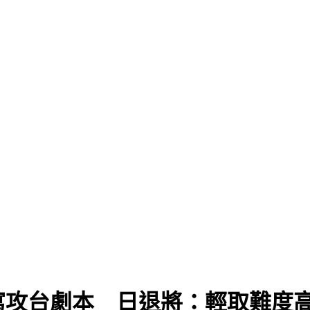
寫攻台劇本 日退將：輕取難度