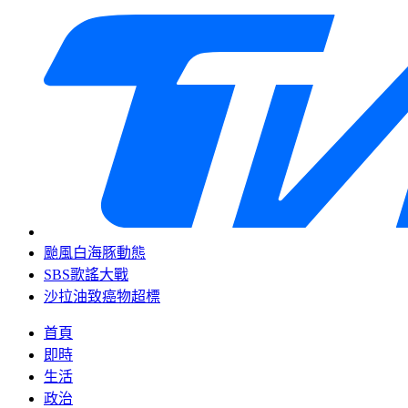
颱風白海豚動態
SBS歌謠大戰
沙拉油致癌物超標
首頁
即時
生活
政治