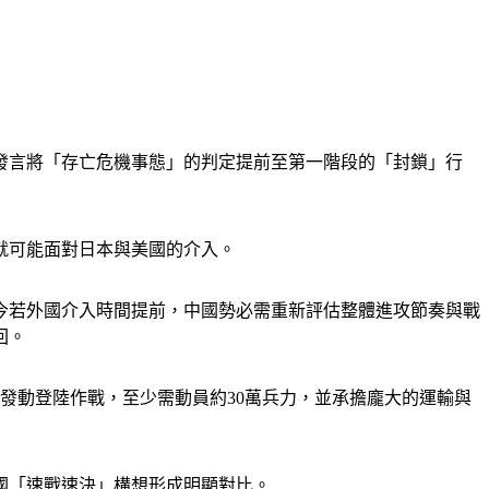
發言將「存亡危機事態」的判定提前至第一階段的「封鎖」行
就可能面對日本與美國的介入。
今若外國介入時間提前，中國勢必需重新評估整體進攻節奏與戰
回。
發動登陸作戰，至少需動員約30萬兵力，並承擔龐大的運輸與
國「速戰速決」構想形成明顯對比。