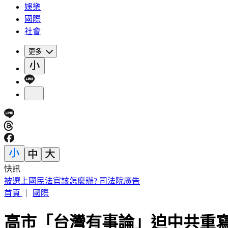
娛樂
國際
社會
更多
快訊
IU無預警召喚前男友 韓網替「她」心疼：很不舒服
首頁
｜
國際
高市「台灣有事論」迫中共重