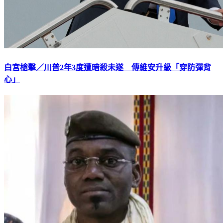
白宮槍擊／川普2年3度遭暗殺未遂 傳維安升級「穿防彈背
心」