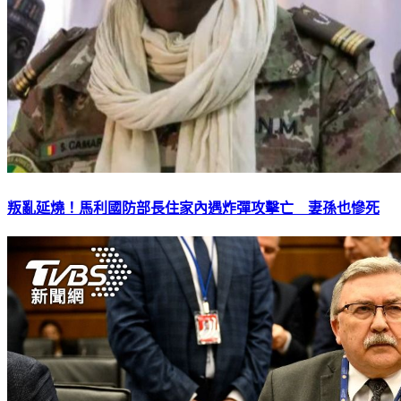
叛亂延燒！馬利國防部長住家內遇炸彈攻擊亡 妻孫也慘死