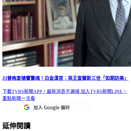
川普晚宴槍響驚魂！白金漢宮：英王查爾斯三世「如期訪美」
下載TVBS新聞APP，最新消息不漏接
加入TVBS新聞LINE，
重點新聞一次看
延伸閱讀