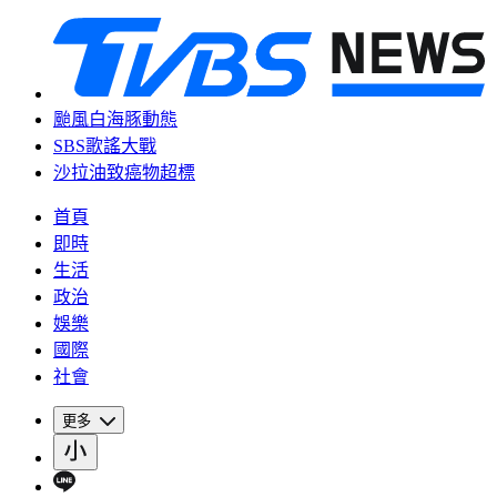
颱風白海豚動態
SBS歌謠大戰
沙拉油致癌物超標
首頁
即時
生活
政治
娛樂
國際
社會
更多