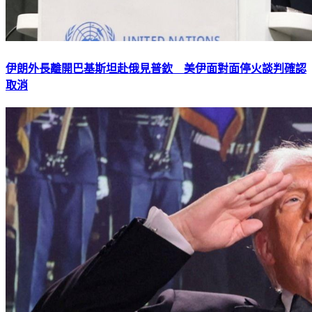
伊朗外長離開巴基斯坦赴俄見普欽 美伊面對面停火談判確認
取消