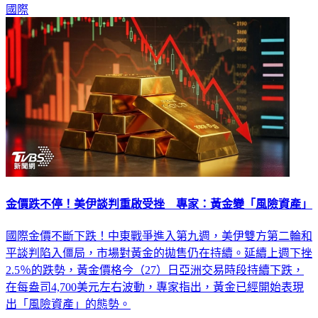
國際
金價跌不停！美伊談判重啟受挫 專家：黃金變「風險資產」
國際金價不斷下跌！中東戰爭進入第九週，美伊雙方第二輪和
平談判陷入僵局，市場對黃金的拋售仍在持續。延續上週下挫
2.5％的跌勢，黃金價格今（27）日亞洲交易時段持續下跌，
在每盎司4,700美元左右波動，專家指出，黃金已經開始表現
出「風險資產」的態勢。