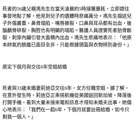
死者的56歲父親馮先生在當天凌晨約5時接獲噩耗，立即趕往
事發地點了解，他見到兒子的遺體時悲痛萬分。馮先生描述兒
子外傷嚴重，鼻骨塌陷、嘴唇撕裂，口鼻與耳朵都有出血，後
腦顱骨碎裂，胸腔也有明顯的塌陷。醫護人員證實死者肋骨斷
裂，刺穿內臟引發大面積內出血。馮先生悲痛地表示：「他原
本帥氣的臉龐已面目全非，只能根據頭盔與衣物辨別身份。」
原定下個月與交往6年空姐結婚
死者與33歲未婚妻莉迪亞交往6年，女方任職空姐，據了解，
在意外發生時，莉迪亞正乘搭航機從美國返回新加坡，降落後
打開手機，看到大量未接來電和訊息才得知未婚夫出事，她傷
心地表示：「我們在一起6年，下個月就要註冊結婚，如今只
剩我一個人。」