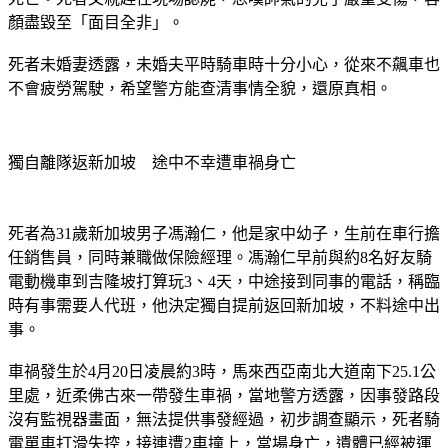
顏盡毀至「面目全非」。
死者未婚妻透露，未婚夫平時騎車時十分小心，從來不飆車也
不會疲勞駕駛，希望警方能查清事情全貌，還原真相。
獨自離隊返新加坡　途中不幸遭車禍身亡
死者為31歲新加坡男子馮瀚仁，他是家中幼子，生前在車行擔
任銷售員，同時兼職做保險經理。馮瀚仁早前與約8名好友騎
電動機車到吉隆坡打算玩3、4天，中途接到同事的電話，稱臨
時有事需要人代班，他決定獨自提前返回新加坡，不料途中出
事。
車禍發生於4月20日凌晨約3時，馬來西亞南北大道南下25.1公
里處，近柔佛古來一帶發生車禍，當地警方透露，因事發路段
沒有監視器畫面，無法提供事發經過，初步調查顯示，死者騎
電單車打滑失控，接連遭2車撞上，當場身亡，遺體已經被運