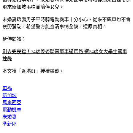
飛來新加坡弔唁並陪伴女兒。
未婚妻透露男子平時騎電動機車十分小心，從來不飆車也不會
疲勞駕駛，希望警方能查清事情全貌，還原真相。
延伸閱讀：
剛去完喪禮！74歲婆婆騎電單車過馬路 遭24歲女大學生駕車
撞斃
本文獲「
香港01
」授權轉載。
車禍
新加坡
馬來西亞
電動機車
未婚妻
準新郎