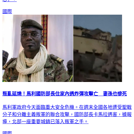
國際
叛亂延燒！馬利國防部長住家內遇炸彈攻擊亡 妻孫也慘死
馬利軍政府今天面臨重大安全危機。在週末全國各地遭受聖戰
分子和分離主義叛軍的聯合攻擊，國防部長卡馬拉遇害，據報
導，北部一座重要城鎮已落入叛軍之手。
國際