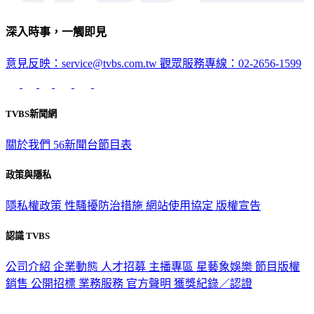
深入時事，一觸即見
意見反映：service@tvbs.com.tw
觀眾服務專線：02-2656-1599
TVBS新聞網
關於我們
56新聞台節目表
政策與隱私
隱私權政策
性騷擾防治措施
網站使用協定
版權宣告
認識 TVBS
公司介紹
企業動態
人才招募
主播專區
星藝象娛樂
節目版權
銷售
公開招標
業務服務
官方聲明
獲獎紀錄／認證