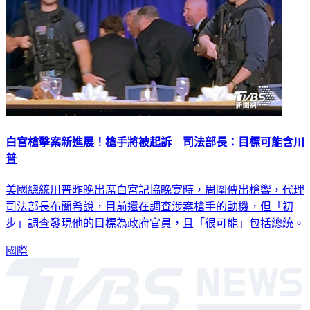
白宮槍擊案新進展！槍手將被起訴 司法部長：目標可能含川
普
美國總統川普昨晚出席白宮記協晚宴時，周圍傳出槍響，代理
司法部長布蘭希說，目前還在調查涉案槍手的動機，但「初
步」調查發現他的目標為政府官員，且「很可能」包括總統。
國際