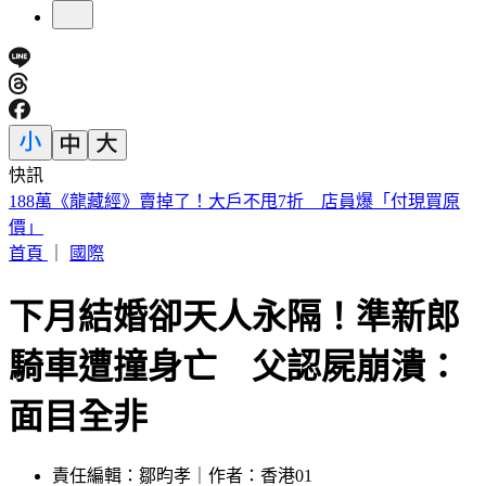
快訊
遠見天下創辦人高希均90歲辭世！「長壽5秘訣」曝 醫生也
認同
首頁
｜
國際
下月結婚卻天人永隔！準新郎
騎車遭撞身亡 父認屍崩潰：
面目全非
責任編輯：鄒昀孝｜作者：香港01