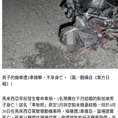
男子的機車遭2車撞擊，不幸身亡。（圖／翻攝自《東方日
報》）
馬來西亞早前發生奪命車禍，1名預備在下月結婚的新加坡男
子身亡！該名「準新郎」原定5月與空姐未婚妻結婚，但於4月
20日在馬來西亞駕駛電動機車時，接連遭2車撞及，當場證實
死亡。死者父親趕往現場認屍，悲嘆帥氣的兒子嚴重受傷，容