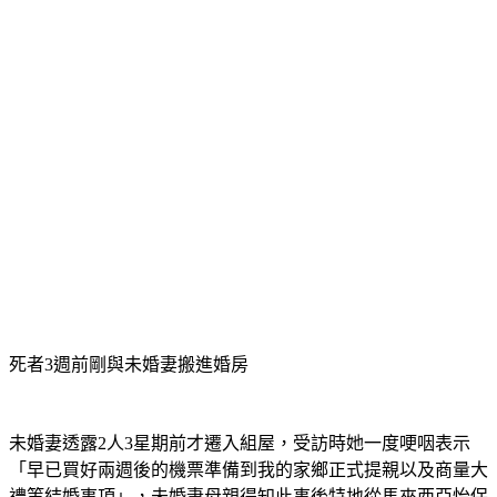
死者3週前剛與未婚妻搬進婚房
未婚妻透露2人3星期前才遷入組屋，受訪時她一度哽咽表示
「早已買好兩週後的機票準備到我的家鄉正式提親以及商量大
禮等結婚事項」，未婚妻母親得知此事後特地從馬來西亞怡保