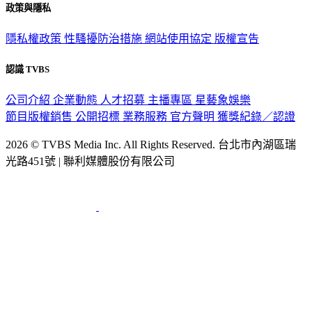
政策與隱私
隱私權政策
性騷擾防治措施
網站使用協定
版權宣告
認識 TVBS
公司介紹
企業動態
人才招募
主播專區
星藝象娛樂
節目版權銷售
公開招標
業務服務
官方聲明
獲獎紀錄／認證
2026 © TVBS Media Inc. All Rights Reserved. 台北市內湖區瑞
光路451號 | 聯利媒體股份有限公司