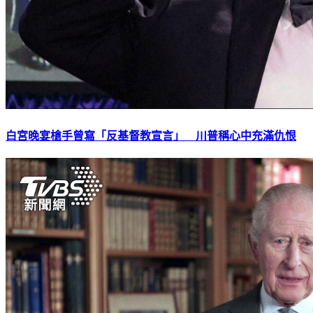
白宮晚宴槍手曾寫「反基督教宣言」 川普稱心中充滿仇恨