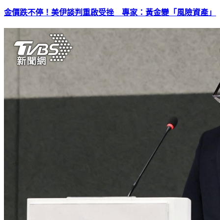
金價跌不停！美伊談判重啟受挫 專家：黃金變「風險資產」