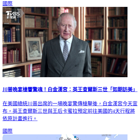
國際
川普晚宴槍響驚魂！白金漢宮：英王查爾斯三世「如期訪美」
在美國總統川普出席的一場晚宴驚傳槍擊後，白金漢宮今天宣
布，英王查爾斯三世與王后卡蜜拉預定前往美國的4天行程將
依原計畫進行。
國際