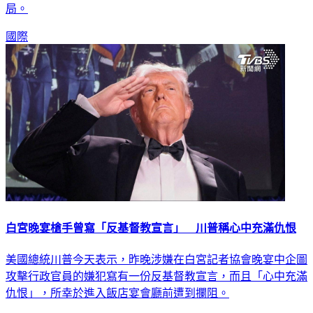
局。
國際
白宮晚宴槍手曾寫「反基督教宣言」 川普稱心中充滿仇恨
美國總統川普今天表示，昨晚涉嫌在白宮記者協會晚宴中企圖
攻擊行政官員的嫌犯寫有一份反基督教宣言，而且「心中充滿
仇恨」，所幸於進入飯店宴會廳前遭到攔阻。