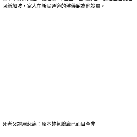
回新加坡，家人在新民通道的殯儀館為他設靈。
死者父認屍悲痛：原本帥氣臉龐已面目全非