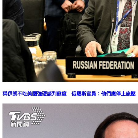
稱伊朗不吃美國強硬談判態度 俄羅斯官員：他們應停止施壓