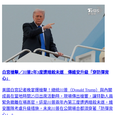
白宮槍擊／川普2年3度遭暗殺未遂 傳維安升級「穿防彈背
心」
美國白宮記者晚宴爆槍擊！總統川普（Donald Trump）與內閣
成員在當地時間25日出席活動時，現場傳出槍響，讓特勤人員
緊急撤離在場高官。這是川普兩年內第三度遭遇暗殺未遂，維
安團隊考慮升級措施，未來川普在公開場合都須穿著「防彈背
心」。