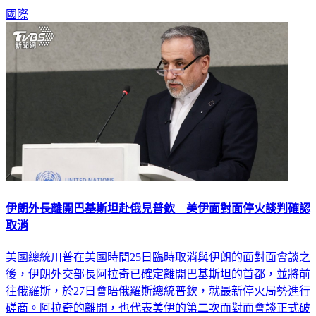
國際
伊朗外長離開巴基斯坦赴俄見普欽 美伊面對面停火談判確認
取消
美國總統川普在美國時間25日臨時取消與伊朗的面對面會談之
後，伊朗外交部長阿拉奇已確定離開巴基斯坦的首都，並將前
往俄羅斯，於27日會晤俄羅斯總統普欽，就最新停火局勢進行
磋商。阿拉奇的離開，也代表美伊的第二次面對面會談正式破