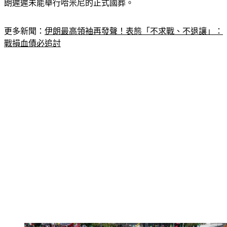
朗遲遲未能舉行哈米尼的正式國葬。
更多新聞：
伊朗最高領袖再發聲！表態「不求戰、不退讓」：
戰損血債必追討