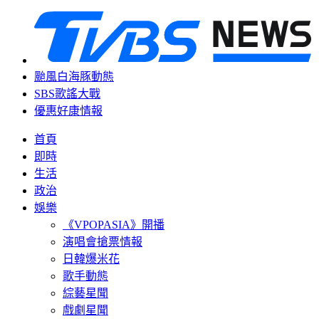
颱風白海豚動態
SBS歌謠大戰
優惠好康情報
首頁
即時
生活
政治
娛樂
《VPOPASIA》開播
演唱會搶票情報
日韓爆米花
歌手動態
綜藝星聞
戲劇星聞