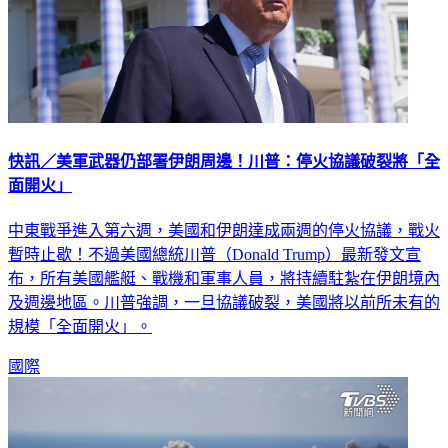
快訊／美軍武器仍部署伊朗周邊！川普：停火協議破裂將「全
面開火」
中東戰爭進入第六週，美國和伊朗達成兩週的停火協議，戰火
暫時止歇！不過美國總統川普（Donald Trump）最新發文宣
布，所有美國艦艇、戰機和軍事人員，將持續駐紮在伊朗境內
及週邊地區。川普強調，一旦協議破裂，美國將以前所未有的
規模「全面開火」。
國際