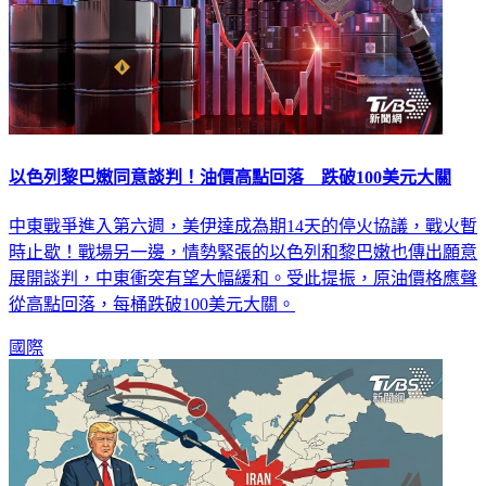
以色列黎巴嫩同意談判！油價高點回落 跌破100美元大關
中東戰爭進入第六週，美伊達成為期14天的停火協議，戰火暫
時止歇！戰場另一邊，情勢緊張的以色列和黎巴嫩也傳出願意
展開談判，中東衝突有望大幅緩和。受此提振，原油價格應聲
從高點回落，每桶跌破100美元大關。
國際