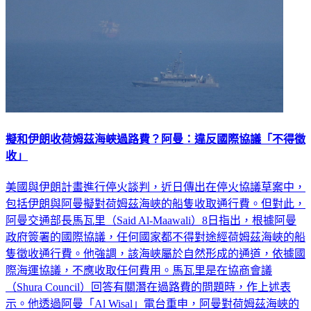
擬和伊朗收荷姆茲海峽過路費？阿曼：違反國際協議「不得徵
收」
美國與伊朗計畫進行停火談判，近日傳出在停火協議草案中，
包括伊朗與阿曼擬對荷姆茲海峽的船隻收取通行費。但對此，
阿曼交通部長馬瓦里（Said Al-Maawali）8日指出，根據阿曼
政府簽署的國際協議，任何國家都不得對途經荷姆茲海峽的船
隻徵收通行費。他強調，該海峽屬於自然形成的通道，依據國
際海運協議，不應收取任何費用。馬瓦里是在協商會議
（Shura Council）回答有關潛在過路費的問題時，作上述表
示。他透過阿曼「Al Wisal」電台重申，阿曼對荷姆茲海峽的