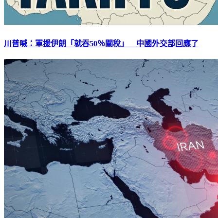
川普喊：軍援伊朗「就吞50％關稅」 中國外交部回應了