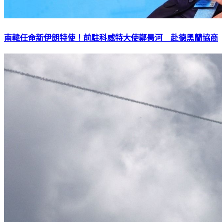
南韓任命新伊朗特使！前駐科威特大使鄭昺河 赴德黑蘭協商