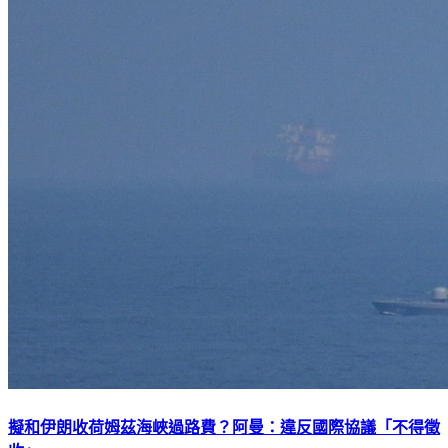
擬和伊朗收荷姆茲海峽過路費？阿曼：違反國際協議「不得徵