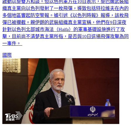
啟動以黎雙方和談。但以色列軍方在10日表示，黎巴嫩武裝組
織真主黨向以色列發射了一枚飛彈，導致包括特拉維夫在內的
多個地區響起防空警報。據引述《以色列時報》報導，該枚飛
彈已被攔截。親伊朗的武裝組織真主黨宣稱，他們在9日深夜
針對以色列北部城市海法（Haifa）的軍事基礎設施進行了攻
擊，目前尚不清楚真主黨所指，是否與10日這場飛彈攻擊為同
一事件。
國際