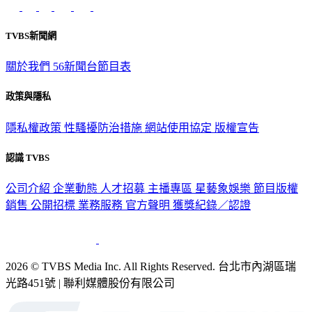
TVBS新聞網
關於我們
56新聞台節目表
政策與隱私
隱私權政策
性騷擾防治措施
網站使用協定
版權宣告
認識 TVBS
公司介紹
企業動態
人才招募
主播專區
星藝象娛樂
節目版權
銷售
公開招標
業務服務
官方聲明
獲獎紀錄／認證
2026 © TVBS Media Inc. All Rights Reserved. 台北市內湖區瑞
光路451號 | 聯利媒體股份有限公司