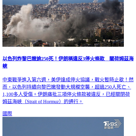
以色列炸黎巴嫩逾250死！伊朗稱違反3停火條款 關荷姆茲海
峽
中東戰爭進入第六週，美伊達成停火協議，戰火暫時止歇！然
而，以色列持續向黎巴嫩發動大規模空襲，超過250人死亡、
1,100多人受傷。伊朗痛批三項停火條款被違反，已經關閉荷
姆茲海峽（Strait of Hormuz）的通行。
國際