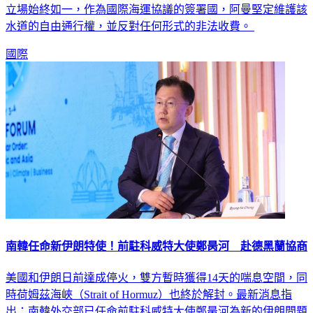
立場始終如一，作為國際海運協議的簽署國，阿曼堅定維護該
水道的自由通行權，並反對任何形式的非法收費。
國際
南韓任命新伊朗特使！前駐科威特大使鄭昺河 赴德黑蘭協商
美國和伊朗日前達成停火，雙方暫時獲得14天的喘息空間，同
時荷姆茲海峽（Strait of Hormuz）也終於解封。最新消息指
出：南韓外交部已任命前駐科威特大使鄭昺河為新的伊朗問題