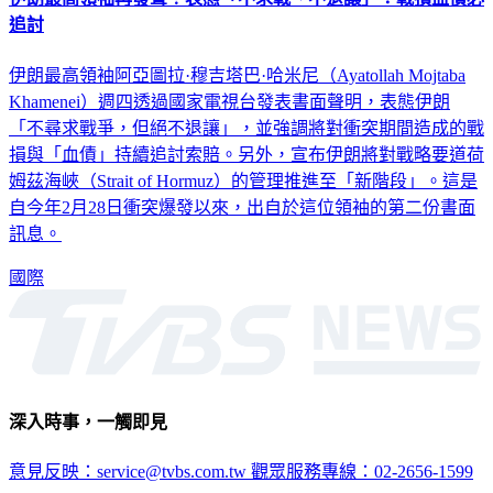
追討
伊朗最高領袖阿亞圖拉·穆吉塔巴·哈米尼（Ayatollah Mojtaba
Khamenei）週四透過國家電視台發表書面聲明，表態伊朗
「不尋求戰爭，但絕不退讓」，並強調將對衝突期間造成的戰
損與「血債」持續追討索賠。另外，宣布伊朗將對戰略要道荷
姆茲海峽（Strait of Hormuz）的管理推進至「新階段」。這是
自今年2月28日衝突爆發以來，出自於這位領袖的第二份書面
訊息。
國際
深入時事，一觸即見
意見反映：service@tvbs.com.tw
觀眾服務專線：02-2656-1599