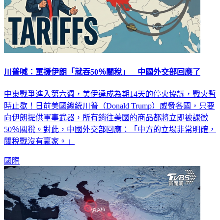
川普喊：軍援伊朗「就吞50％關稅」 中國外交部回應了
中東戰爭進入第六週，美伊達成為期14天的停火協議，戰火暫
時止歇！日前美國總統川普（Donald Trump）威脅各國，只要
向伊朗提供軍事武器，所有銷往美國的商品都將立即被課徵
50％關稅。對此，中國外交部回應：「中方的立場非常明確，
關稅戰沒有贏家。」
國際