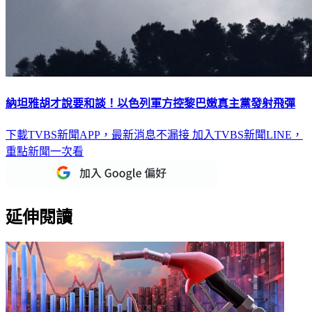
納坦雅胡才說要和談！以色列軍方控黎巴嫩真主黨發射飛彈
下載TVBS新聞APP，最新消息不漏接
加入TVBS新聞LINE，
重點新聞一次看
延伸閱讀