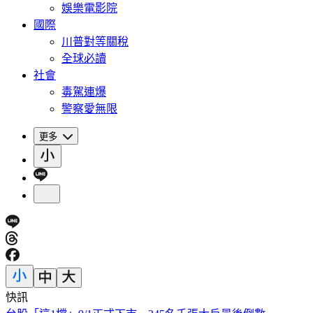
娛樂電影院
國際
川普對等關稅
全球必讀
社會
毒駕連爆
警察愛無限
更多
快訊