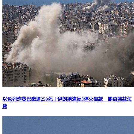
以色列炸黎巴嫩逾250死！伊朗稱違反3停火條款 關荷姆茲海
峽