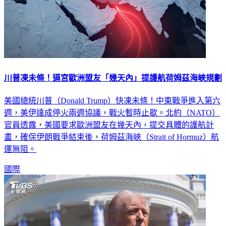
川普凍未條！逼宮歐洲盟友「幾天內」提護航荷姆茲海峽規劃
美國總統川普（Donald Trump）快凍未條！中東戰爭進入第六
週，美伊達成停火兩週協議，戰火暫時止歇。北約（NATO）
官員透露，美國要求歐洲盟友在幾天內，提交具體的護航計
畫，確保伊朗戰爭結束後，荷姆茲海峽（Strait of Hormuz）航
運無阻。
國際