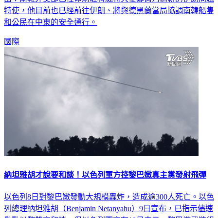
特使，他目前也已經前往伊朗、將與德黑蘭當局協調南韓船隻
和公民在中東的安全通行。
國際
納坦雅胡才說要和談！以色列軍方控黎巴嫩真主黨發射飛彈
以色列8日對黎巴嫩發動大規模轟炸，造成逾300人死亡。以色
列總理納坦雅胡（Benjamin Netanyahu）9日宣布，已指示儘速