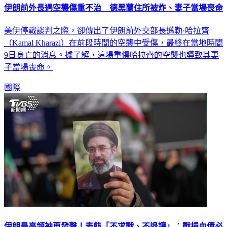
伊朗前外長遇空襲傷重不治 德黑蘭住所被炸、妻子當場喪命
美伊停戰談判之際，卻傳出了伊朗前外交部長邁勒·哈拉齊
（Kamal Kharazi）在前段時間的空襲中受傷，最終在當地時間
9日身亡的消息。據了解，這場重傷哈拉齊的空襲也導致其妻
子當場喪命。
國際
伊朗最高領袖再發聲！表態「不求戰、不退讓」：戰損血債必