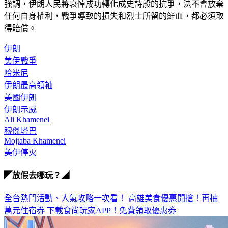
強調，伊朗人民將哀悼成功轉化成史詩般的抗爭，決不會放棄
任何自身權利，戰爭導致的損失和烈士所留的鮮血，都必須取
得賠償。
伊朗
美伊戰爭
哈米尼
伊朗最高領袖
美國伊朗
伊朗示威
Ali Khamenei
穆傑塔巴
Mojtaba Khamenei
美伊停火
◤放假去哪玩？◢
全台熱門活動、人氣攻略一次看！
高雄美食優惠開搶！再抽
萬元住宿券
下載食尚玩家APP！免費領取優惠券