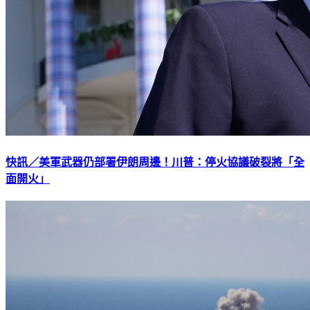
快訊／美軍武器仍部署伊朗周邊！川普：停火協議破裂將「全
面開火」