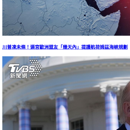
川普凍未條！逼宮歐洲盟友「幾天內」提護航荷姆茲海峽規劃