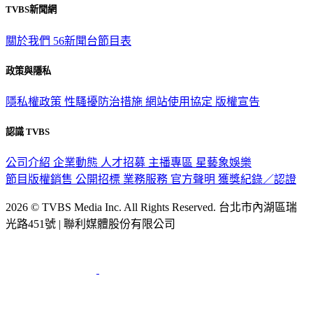
關於我們
56新聞台節目表
政策與隱私
隱私權政策
性騷擾防治措施
網站使用協定
版權宣告
認識 TVBS
公司介紹
企業動態
人才招募
主播專區
星藝象娛樂
節目版權銷售
公開招標
業務服務
官方聲明
獲獎紀錄／認證
2026 © TVBS Media Inc. All Rights Reserved. 台北市內湖區瑞
光路451號 | 聯利媒體股份有限公司