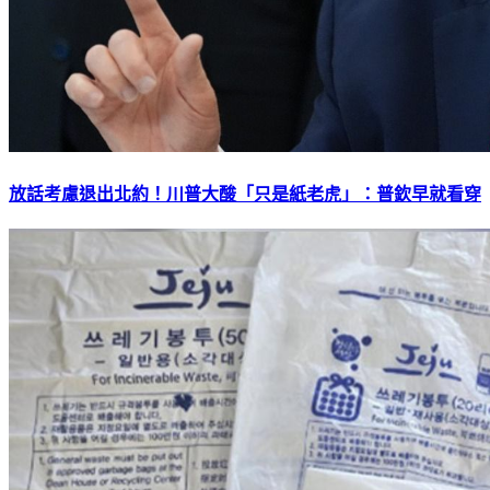
放話考慮退出北約！川普大酸「只是紙老虎」：普欽早就看穿