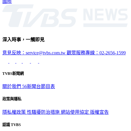
深入時事，一觸即見
意見反映：service@tvbs.com.tw
觀眾服務專線：02-2656-1599
TVBS新聞網
關於我們
56新聞台節目表
政策與隱私
隱私權政策
性騷擾防治措施
網站使用協定
版權宣告
認識 TVBS
公司介紹
企業動態
人才招募
主播專區
星藝象娛樂
節目版權