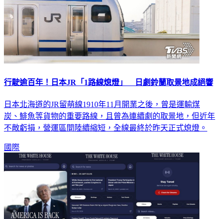
行駛逾百年！日本JR「1路線熄燈」 日劇鈴蘭取景地成絕響
日本北海道的JR留萌線1910年11月開業之後，曾是運輸煤
炭、鯡魚等貨物的重要路線，且曾為連續劇的取景地，但近年
不敵虧損，營運區間陸續縮短，全線最終於昨天正式熄燈。
國際