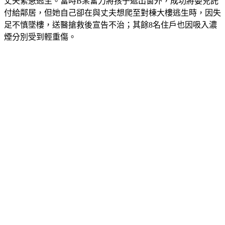
付給鄰居，但她自己卻在與丈夫想爬至對棟大樓逃生時，因失
足不慎墜樓，送醫搶救後宣告不治；其餘8名住戶也因吸入濃
煙分別受到輕重傷。
法院認定A某重大過失　二審維持原判