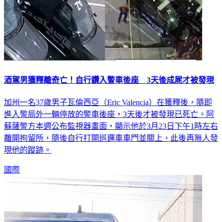
酒駕男獲釋離奇亡！自行鑽入警車後座 3天後成屍才被發現
加州一名37歲男子瓦倫西亞（Eric Valencia）在獲釋後，隨即
進入警局外一輛停放的警車後座，3天後才被發現已死亡。阿
蘇薩警方本週公布監視器畫面，顯示他於3月23日下午1時左右
離開拘留所，隨後自行打開巡邏車車門並關上，此後再無人發
現他的蹤跡。
國際