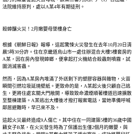
殺蟑釀火災！2月嫩嬰母墜樓身亡
根據《朝鮮日報》報導，這起驚悚火災發生在去年10月20日清
晨5時30分許。住在京畿道烏山市一處住辦混合大樓5樓套房的
A某，因在房內發現蟑螂，便拿起打火機結合殺蟲劑噴霧，試
圖消滅害蟲。
然而，因為A某房內堆滿了外送剩下的塑膠容器與雜物，火苗
瞬間引燃垃圾延燒壁紙。更致命的是，A某起火後只顧自己逃
生，更將住處玄關大門敞開，導致致命濃煙順著樓道迅速擴散
至整棟建築。A某逃出大樓後才撥打報案電話，當她準備呼喊
鄰居避難時，早已來不及。
這起火災最終造成9人傷亡。其中住在一同建築5樓的36歲中國
籍女子B某，在火災發生時為了保護出生僅2個月的嫩嬰，與
丈夫緊急逃生。當時B某奮力將孩子遞出窗外，成功將嬰兒託