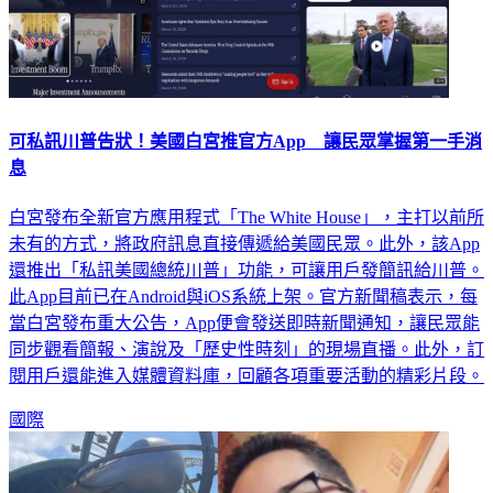
可私訊川普告狀！美國白宮推官方App 讓民眾掌握第一手消
息
白宮發布全新官方應用程式「The White House」，主打以前所
未有的方式，將政府訊息直接傳遞給美國民眾。此外，該App
還推出「私訊美國總統川普」功能，可讓用戶發簡訊給川普。
此App目前已在Android與iOS系統上架。官方新聞稿表示，每
當白宮發布重大公告，App便會發送即時新聞通知，讓民眾能
同步觀看簡報、演說及「歷史性時刻」的現場直播。此外，訂
閱用戶還能進入媒體資料庫，回顧各項重要活動的精彩片段。
國際