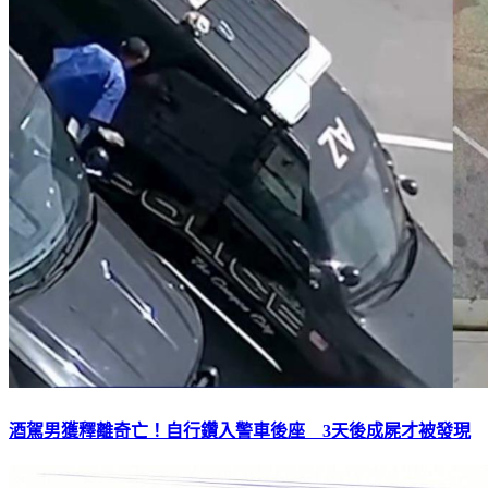
酒駕男獲釋離奇亡！自行鑽入警車後座 3天後成屍才被發現