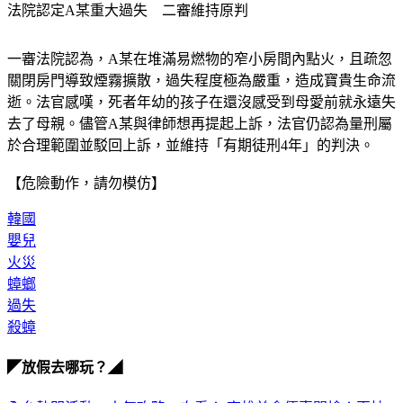
一審法院認為，A某在堆滿易燃物的窄小房間內點火，且疏忽
關閉房門導致煙霧擴散，過失程度極為嚴重，造成寶貴生命流
逝。法官感嘆，死者年幼的孩子在還沒感受到母愛前就永遠失
去了母親。儘管A某與律師想再提起上訴，法官仍認為量刑屬
於合理範圍並駁回上訴，並維持「有期徒刑4年」的判決。
【危險動作，請勿模仿】
韓國
嬰兒
火災
蟑螂
過失
殺蟑
◤放假去哪玩？◢
全台熱門活動、人氣攻略一次看！
高雄美食優惠開搶！再抽