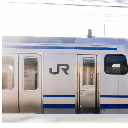
行駛逾百年！日本JR「1路線熄燈」 日劇鈴蘭取景地成絕響