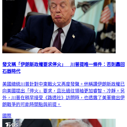
發文稱「伊朗新政權要求停火」 川普提唯一條件：否則轟回
石器時代
美國總統川普針對中東戰火又再度發聲。他稱讚伊朗新政權已
向美國提出「停火」要求，且比過往領袖更加睿智、冷靜。另
外，川普在稍早接受《路透社》訪問時，也透露了美軍撤出伊
朗戰爭的可能時間點與前提。
國際