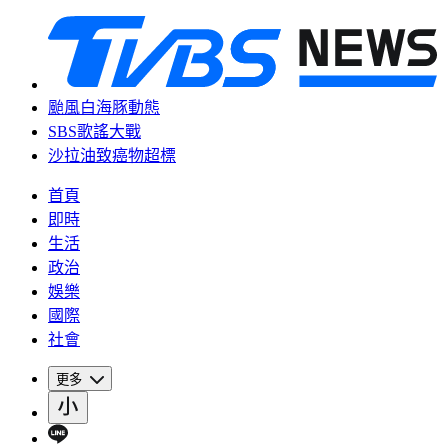
颱風白海豚動態
SBS歌謠大戰
沙拉油致癌物超標
首頁
即時
生活
政治
娛樂
國際
社會
更多