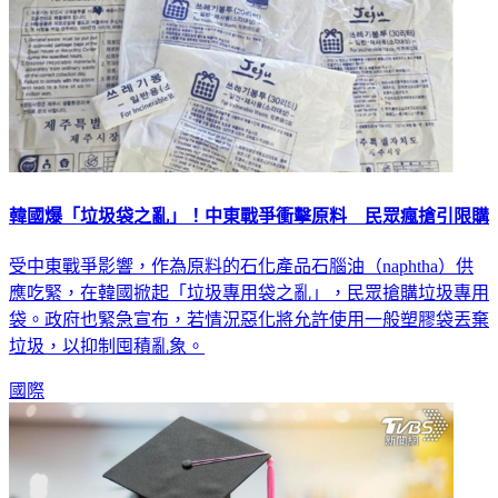
韓國爆「垃圾袋之亂」！中東戰爭衝擊原料 民眾瘋搶引限購
受中東戰爭影響，作為原料的石化產品石腦油（naphtha）供
應吃緊，在韓國掀起「垃圾專用袋之亂」，民眾搶購垃圾專用
袋。政府也緊急宣布，若情況惡化將允許使用一般塑膠袋丟棄
垃圾，以抑制囤積亂象。
國際