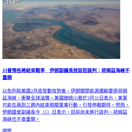
川普預告將結束戰爭 伊朗副議長放話拒談判：荷姆茲海峽不
重開
以色列和美國2月底發動攻勢後，伊朗關閉能源運輸要道荷姆
茲海峽，衝擊全球油價。美國總統川普於3月31日表示，美軍
可能在兩到三週內結束相關軍事行動，引發停戰期待。然而，
伊朗國會副議長今（1）日表示，目前尚未進行談判，荷姆茲
海峽也不會重開。
國際