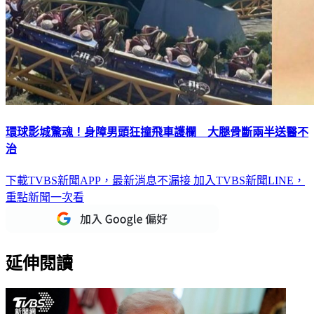
環球影城驚魂！身障男頭狂撞飛車護欄 大腿骨斷兩半送醫不
治
下載TVBS新聞APP，最新消息不漏接
加入TVBS新聞LINE，
重點新聞一次看
延伸閱讀