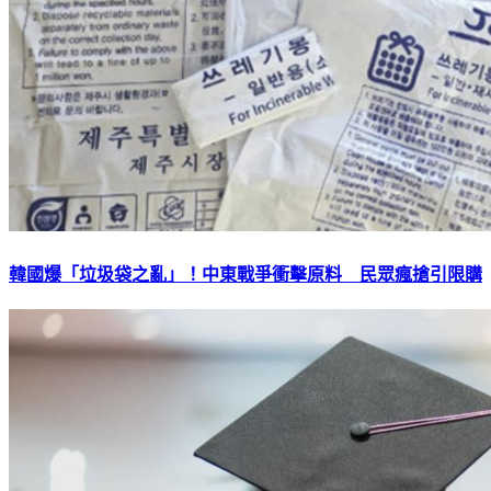
韓國爆「垃圾袋之亂」！中東戰爭衝擊原料 民眾瘋搶引限購