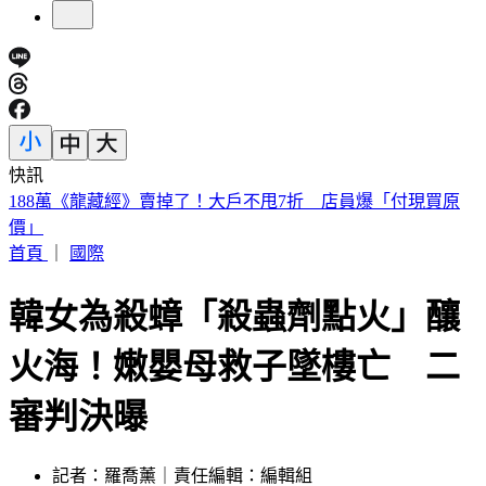
快訊
美股開盤／聯準會升息疑慮意外減緩！標普、那指「雙開高」
首頁
｜
國際
韓女為殺蟑「殺蟲劑點火」釀
火海！嫩嬰母救子墜樓亡 二
審判決曝
記者：羅喬薰｜責任編輯：編輯組
發佈時間：2026.04.01 22:56