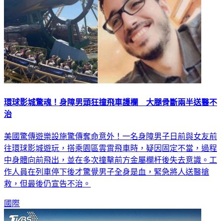
環球影城驚魂！身障男頭狂撞飛車護欄 大腿骨斷兩半送醫不
治
美國驚傳遊樂設施驚傳奪命意外！一名身障男子日前與女友前
往環球影城遊玩，搭乘園區雲霄飛車時，疑因固定不當，過程
中身體向前飛出，並在多次撞擊前方金屬欄杆後失去意識。工
作人員在列車停下後才驚覺男子全身是血，緊急將人送醫搶
救，但最後仍宣告不治。
國際