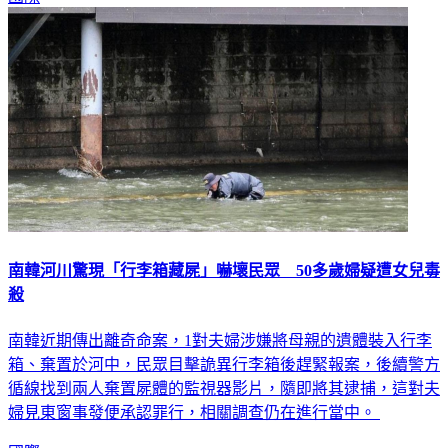
南韓河川驚現「行李箱藏屍」嚇壞民眾 50多歲婦疑遭女兒毒
殺
南韓近期傳出離奇命案，1對夫婦涉嫌將母親的遺體裝入行李
箱、棄置於河中，民眾目擊詭異行李箱後趕緊報案，後續警方
循線找到兩人棄置屍體的監視器影片，隨即將其逮捕，這對夫
婦見東窗事發便承認罪行，相關調查仍在進行當中。
國際