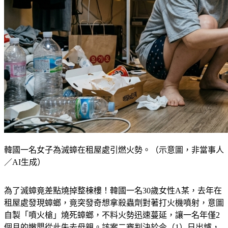
韓國一名女子為滅蟑在租屋處引燃火勢。（示意圖，非當事人
／AI生成）
為了滅蟑竟差點燒掉整棟樓！韓國一名30歲女性A某，去年在
租屋處發現蟑螂，竟突發奇想拿殺蟲劑對著打火機噴射，意圖
自製「噴火槍」燒死蟑螂，不料火勢迅速蔓延，讓一名年僅2
個月的嫩嬰從此失去母親。該案二審判決於今（1）日出爐，
法院維持原判，處以A某4年有期徒刑。