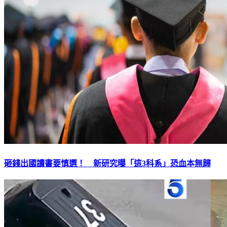
砸錢出國讀書要慎選！ 新研究曝「這3科系」恐血本無歸