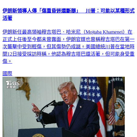
伊朗新領導人傳「傷重昏迷還斷腿」 川普：可能以某種形式
活著
伊朗新任最高領袖穆吉塔巴．哈米尼（Mojtaba Khamenei）在
正式上任後至今都未曾露面，伊朗官媒也曾稱穆吉塔巴在第一
次襲擊中受到輕傷，但其傷勢仍成謎。美國總統川普在當地時
間12日接受採訪時稱，他認為穆吉塔巴還活著，但可能身受重
傷。
國際