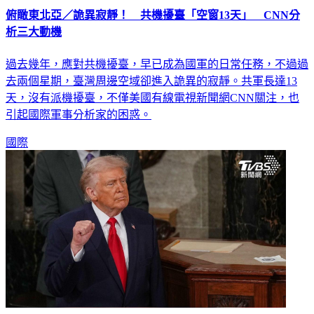
俯瞰東北亞／詭異寂靜！ 共機擾臺「空窗13天」 CNN分
析三大動機
過去幾年，應對共機擾臺，早已成為國軍的日常任務，不過過
去兩個星期，臺灣周邊空域卻進入詭異的寂靜。共軍長達13
天，沒有派機擾臺，不僅美國有線電視新聞網CNN關注，也
引起國際軍事分析家的困惑。
國際