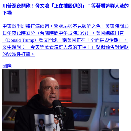
川普深夜開砲！發文嗆「正在摧毀伊朗」：等著看這群人渣的
下場
中東戰爭即將打滿兩週，緊張局勢不見緩解之色！美東時間13
日午夜12時33分（台灣時間中午12時33分），美國總統川普
（Donald Trump）發文開炮，稱美國正在「全面摧毀伊朗」。
文中還說：「今天等著看這群人渣的下場！」疑似預告對伊朗
的毀滅性打擊。
國際