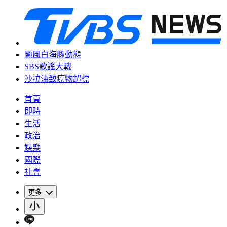
颱風白海豚動態
SBS歌謠大戰
沙拉油致癌物超標
首頁
即時
生活
政治
娛樂
國際
社會
更多