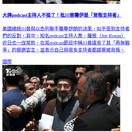
大牌podcast主持人不挺了！批川普襲伊是「背叛支持者」
美國總統川普與以色列聯手襲擊伊朗的決策，似乎受到支持者
們的反對，其中，知名podcast主持人喬‧羅根（Joe Rogan）
近日也一改常態，在其podcast節目中稱川普違背了其「再無戰
爭」的競選宣言，並表示自己與很多支持者都感覺被背叛。
國際