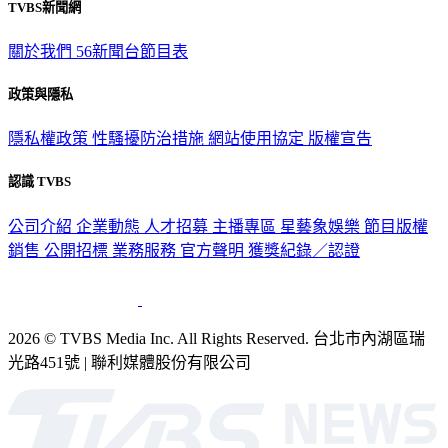
TVBS新聞網
關於我們
56新聞台節目表
政策與隱私
隱私權政策
性騷擾防治措施
網站使用協定
版權宣告
認識 TVBS
公司介紹
企業動態
人才招募
主播專區
星藝象娛樂
節目版權
銷售
公開招標
業務服務
官方聲明
獲獎紀錄／認證
2026 © TVBS Media Inc. All Rights Reserved. 台北市內湖區瑞
光路451號 | 聯利媒體股份有限公司