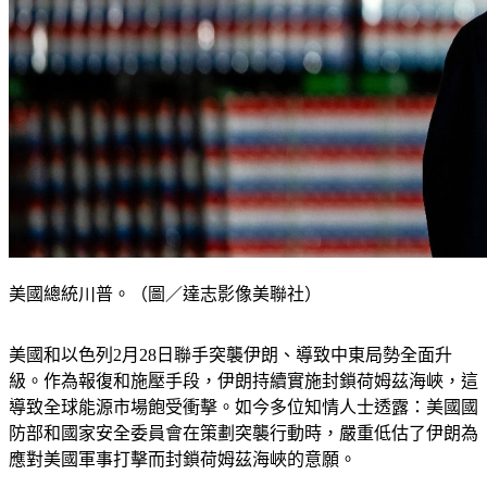
美國總統川普。（圖／達志影像美聯社）
美國和以色列2月28日聯手突襲伊朗、導致中東局勢全面升
級。作為報復和施壓手段，伊朗持續實施封鎖荷姆茲海峽，這
導致全球能源市場飽受衝擊。如今多位知情人士透露：美國國
防部和國家安全委員會在策劃突襲行動時，嚴重低估了伊朗為
應對美國軍事打擊而封鎖荷姆茲海峽的意願。