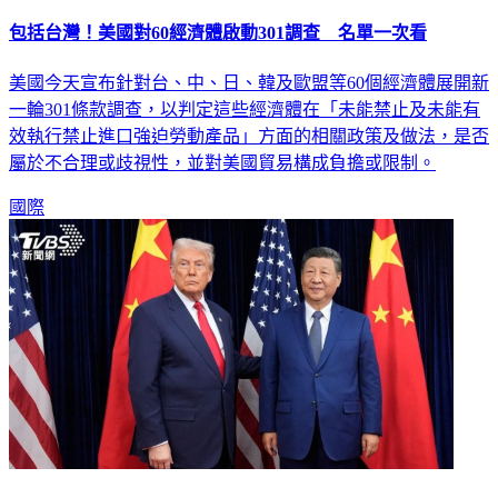
包括台灣！美國對60經濟體啟動301調查 名單一次看
美國今天宣布針對台、中、日、韓及歐盟等60個經濟體展開新
一輪301條款調查，以判定這些經濟體在「未能禁止及未能有
效執行禁止進口強迫勞動產品」方面的相關政策及做法，是否
屬於不合理或歧視性，並對美國貿易構成負擔或限制。
國際