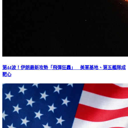
第44波！伊朗最新攻勢「飛彈狂轟」 美軍基地、第五艦隊成
靶心