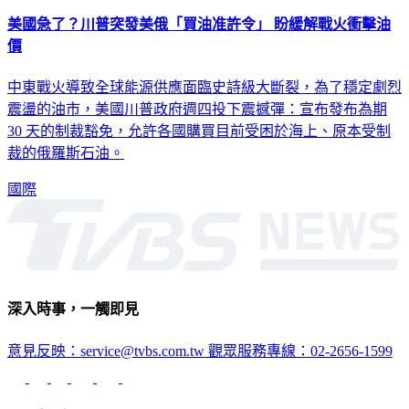
美國急了？川普突發美俄「買油准許令」 盼緩解戰火衝擊油
價
中東戰火導致全球能源供應面臨史詩級大斷裂，為了穩定劇烈
震盪的油市，美國川普政府週四投下震撼彈：宣布發布為期
30 天的制裁豁免，允許各國購買目前受困於海上、原本受制
裁的俄羅斯石油。
國際
深入時事，一觸即見
意見反映：service@tvbs.com.tw
觀眾服務專線：02-2656-1599