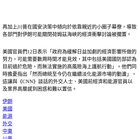
再加上川普在國安決策中傾向於依靠親近的小圈子幕僚，導致
各部門對伊朗可能關閉荷姆茲海峽的經濟衝擊討論被擱置。
美國官員們12日表示「政府為緩解日益加劇的經濟影響所做的
努力，可能需要數周時間才能見效，其中包括美國國防部認為
目前過於危險，而無法實施的高風險海上護航行動」。他們同
時擔憂指出「然而總統至今仍在繼續淡化能源市場的動盪」，
這讓與《CNN》談話的外交人士、美國前經濟和能源官員以
及業界高層感到困惑和難以置信。
伊朗
美國
能源
外交
中東
川普