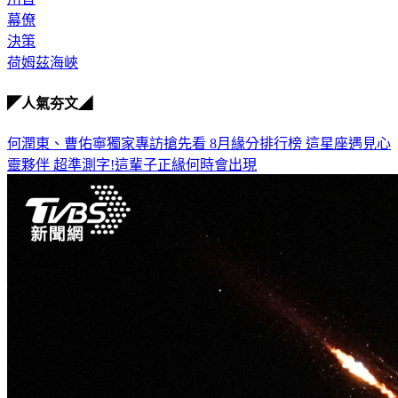
幕僚
決策
荷姆茲海峽
◤人氣夯文◢
何潤東、曹佑寧獨家專訪搶先看
8月緣分排行榜 這星座遇見心
靈夥伴
超準測字!這輩子正緣何時會出現