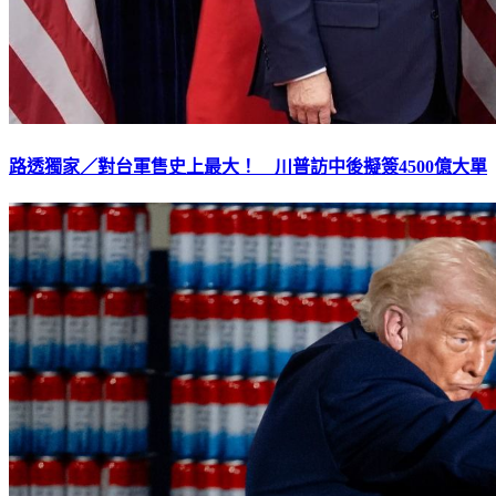
路透獨家／對台軍售史上最大！ 川普訪中後擬簽4500億大單