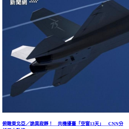
俯瞰東北亞／詭異寂靜！ 共機擾臺「空窗13天」 CNN分