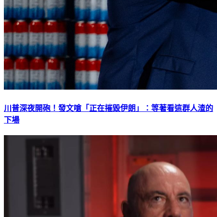
川普深夜開砲！發文嗆「正在摧毀伊朗」：等著看這群人渣的
下場