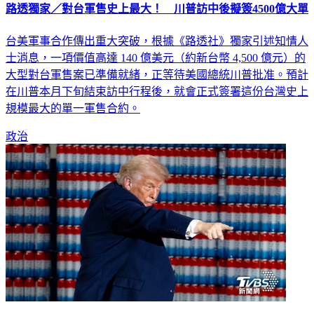
路透獨家／對台軍售史上最大！ 川普訪中後擬簽4500億大單
台美軍事合作傳出重大突破，根據《路透社》獨家引述知情人
士消息，一項價值高達 140 億美元（約新台幣 4,500 億元）的
大型對台軍售案已準備就緒，正等待美國總統川普批准。預計
在川普本月下旬結束訪中行程後，就會正式簽署這份台灣史上
規模最大的單一軍售合約。
政治