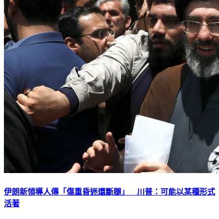
伊朗新領導人傳「傷重昏迷還斷腿」 川普：可能以某種形式
活著