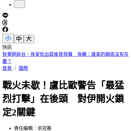
快訊
《紐時》曝台人赴陸「個資、足跡」全監控 陸委會：符合事
實
首頁
｜
國際
戰火未歇！盧比歐警告「最猛
烈打擊」在後頭 對伊開火鎖
定2關鍵
責任編輯：余冠蓁