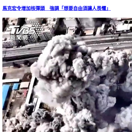
馬克宏令增加核彈頭 強調「想要自由須讓人畏懼」