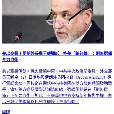
美以突襲！伊朗外長與王毅通話 控美「踩紅線」：別無選擇
全力自衛
美以空襲伊朗，戰火延燒中東，中共中央政治局委員、外交部
長王毅今（2）日應約與伊朗外長阿拉奇（Abbas Araghchi）進
行電話會談。阿拉奇在通話中指控美國在雙方談判期間發動戰
爭，痛批美方違反國際法踩踏紅線，強調伊朗是在「別無選
擇」下全力自衛。對此，王毅重申中方支持伊朗捍衛主權，表
示已敦促美國與以色列立即停止軍事行動。
國際