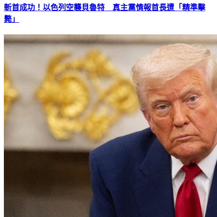
斬首成功！以色列空襲貝魯特 真主黨情報首長遭「精準擊
斃」