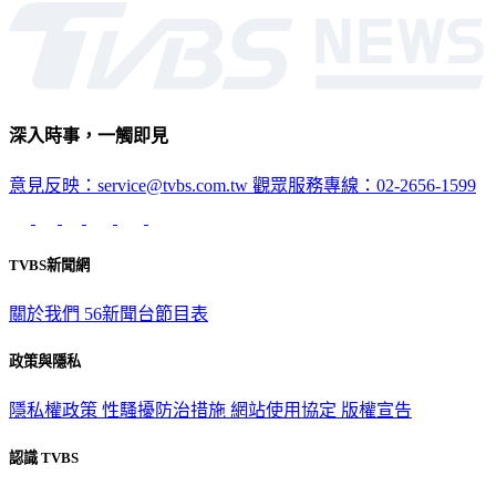
深入時事，一觸即見
意見反映：service@tvbs.com.tw
觀眾服務專線：02-2656-1599
TVBS新聞網
關於我們
56新聞台節目表
政策與隱私
隱私權政策
性騷擾防治措施
網站使用協定
版權宣告
認識 TVBS