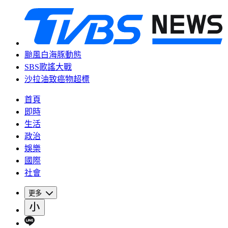
颱風白海豚動態
SBS歌謠大戰
沙拉油致癌物超標
首頁
即時
生活
政治
娛樂
國際
社會
更多