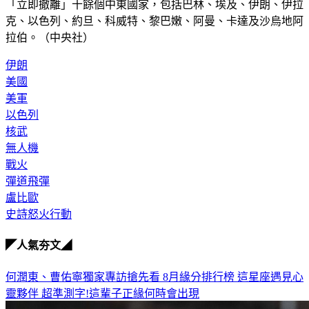
「立即撤離」十餘個中東國家，包括巴林、埃及、伊朗、伊拉
克、以色列、約旦、科威特、黎巴嫩、阿曼、卡達及沙烏地阿
拉伯。（中央社）
伊朗
美國
美軍
以色列
核武
無人機
戰火
彈道飛彈
盧比歐
史詩怒火行動
◤人氣夯文◢
何潤東、曹佑寧獨家專訪搶先看
8月緣分排行榜 這星座遇見心
靈夥伴
超準測字!這輩子正緣何時會出現