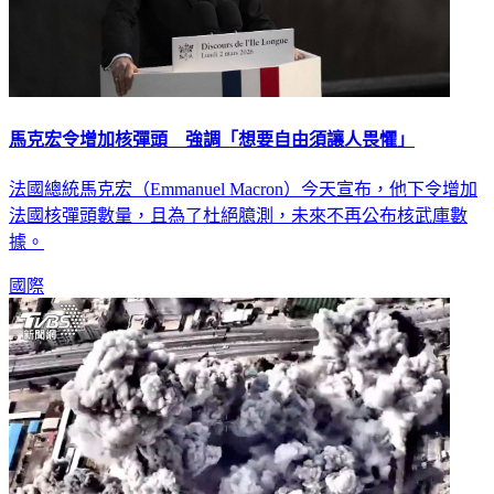
馬克宏令增加核彈頭 強調「想要自由須讓人畏懼」
法國總統馬克宏（Emmanuel Macron）今天宣布，他下令增加
法國核彈頭數量，且為了杜絕臆測，未來不再公布核武庫數
據。
國際