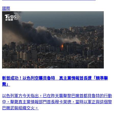
國際
斬首成功！以色列空襲貝魯特 真主黨情報首長遭「精準擊
斃」
以色列軍方今天指出，已在昨天襲擊黎巴嫩首都貝魯特的行動
中，擊斃真主黨情報部門首長穆卡萊德，當時以軍正與這個黎
巴嫩武裝組織交火。