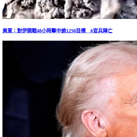
美軍：對伊開戰48小時擊中逾1250目標 6官兵陣亡