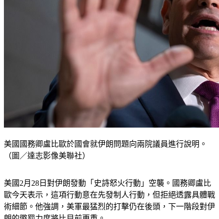
美國國務卿盧比歐於國會就伊朗問題向兩院議員進行說明。
（圖／達志影像美聯社）
美國2月28日對伊朗發動「史詩怒火行動」空襲。國務卿盧比
歐今天表示，這項行動意在先發制人行動，但拒絕透露具體戰
術細節。他強調，美軍最猛烈的打擊仍在後頭，下一階段對伊
朗的懲罰力度將比目前更重。