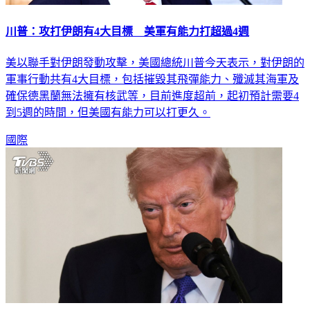
川普：攻打伊朗有4大目標 美軍有能力打超過4週
美以聯手對伊朗發動攻擊，美國總統川普今天表示，對伊朗的
軍事行動共有4大目標，包括摧毀其飛彈能力、殲滅其海軍及
確保德黑蘭無法擁有核武等，目前進度超前，起初預計需要4
到5週的時間，但美國有能力可以打更久。
國際