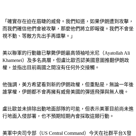
「確實存在迫在眉睫的威脅。我們知道，如果伊朗遭到攻擊，
而我們確信他們會被攻擊，那麼他們將立即報復。我們不會坐
視不動、等敵方先出手再還擊。」
美以聯軍的行動雖已擊斃伊朗最高領袖哈米尼（Ayatollah Ali 
Khamenei）及多名高層，但盧比歐否認美國意圖推翻伊朗政
權，並指出目前兩國之間沒有任何外交接觸。
他強調，美方希望看到新的伊朗政權，但重點是，無論一年後
誰掌權，伊朗都不會再擁有威脅美國的彈道飛彈與無人機。
盧比歐並未排除出動地面部隊的可能，但表示美軍目前尚未進
行地面入侵部署，也不預期短期內會採取這類行動。
美軍中央司令部（US Central Command）今天在社群平台X發