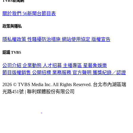
TVBS新聞網
關於我們
56新聞台節目表
政策與隱私
隱私權政策
性騷擾防治措施
網站使用協定
版權宣告
認識 TVBS
公司介紹
企業動態
人才招募
主播專區
星藝象娛樂
節目版權銷售
公開招標
業務服務
官方聲明
獲獎紀錄／認證
2026 © TVBS Media Inc. All Rights Reserved. 台北市內湖區瑞
光路451號 | 聯利媒體股份有限公司