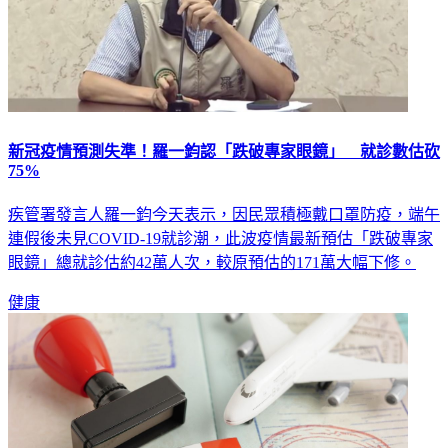
新冠疫情預測失準！羅一鈞認「跌破專家眼鏡」 就診數估砍
75%
疾管署發言人羅一鈞今天表示，因民眾積極戴口罩防疫，端午
連假後未見COVID-19就診潮，此波疫情最新預估「跌破專家
眼鏡」總就診估約42萬人次，較原預估的171萬大幅下修。
健康