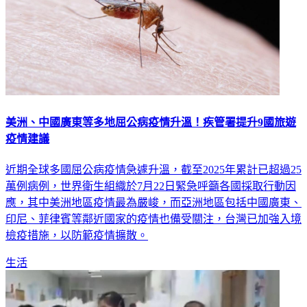
美洲、中國廣東等多地屈公病疫情升溫！疾管署提升9國旅遊
疫情建議
近期全球多國屈公病疫情急遽升溫，截至2025年累計已超過25
萬例病例，世界衛生組織於7月22日緊急呼籲各國採取行動因
應，其中美洲地區疫情最為嚴峻，而亞洲地區包括中國廣東、
印尼、菲律賓等鄰近國家的疫情也備受關注，台灣已加強入境
檢疫措施，以防範疫情擴散。
生活