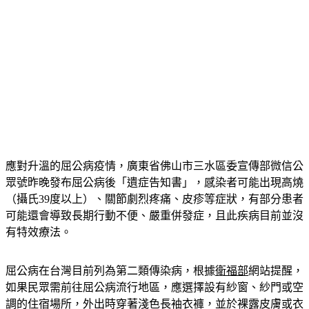
應對升溫的屈公病疫情，廣東省佛山市三水區委宣傳部微信公
眾號昨晚發布屈公病後「遺症告知書」，感染者可能出現高燒
（攝氏39度以上）、關節劇烈疼痛、皮疹等症狀，有部分患者
可能還會導致長期行動不便、嚴重併發症，且此疾病目前並沒
有特效療法。
屈公病在台灣目前列為第二類傳染病，根據
衛福部
網站提醒，
如果民眾需前往屈公病流行地區，應選擇設有紗窗、紗門或空
調的住宿場所，外出時穿著淺色長袖衣褲，並於裸露皮膚或衣