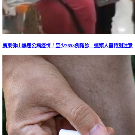
廣東佛山爆屈公病疫情！至少2658例確診 這類人需特別注意