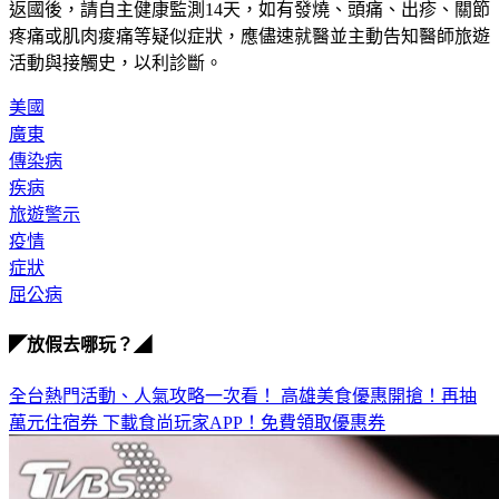
返國後，請自主健康監測14天，如有發燒、頭痛、出疹、關節
疼痛或肌肉痠痛等疑似症狀，應儘速就醫並主動告知醫師旅遊
活動與接觸史，以利診斷。
美國
廣東
傳染病
疾病
旅遊警示
疫情
症狀
屈公病
◤放假去哪玩？◢
全台熱門活動、人氣攻略一次看！
高雄美食優惠開搶！再抽
萬元住宿券
下載食尚玩家APP！免費領取優惠券