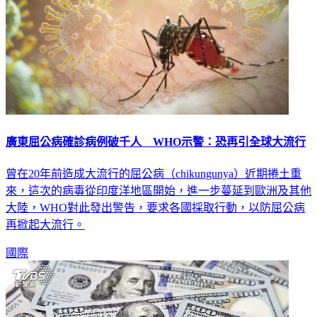
廣東屈公病確診病例破千人 WHO示警：恐再引全球大流行
曾在20年前造成大流行的屈公病（chikungunya）近期捲土重
來，這次的病毒從印度洋地區開始，進一步蔓延到歐洲及其他
大陸，WHO對此發出警告，要求各國採取行動，以防屈公病
再掀起大流行。
國際