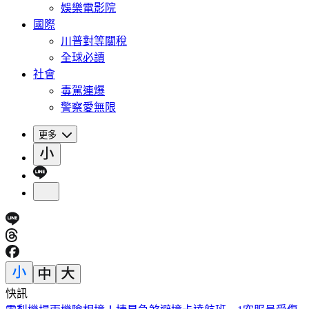
娛樂電影院
國際
川普對等關稅
全球必讀
社會
毒駕連爆
警察愛無限
更多
快訊