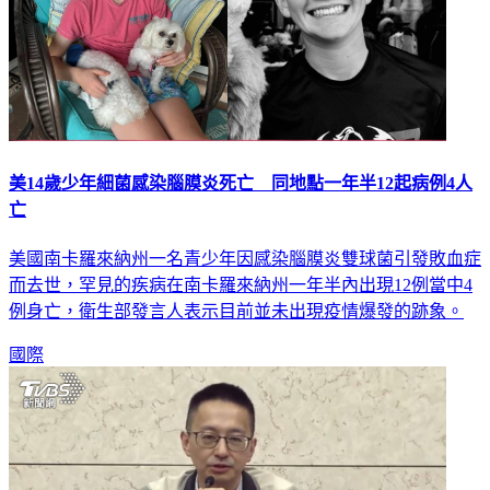
美14歲少年細菌感染腦膜炎死亡 同地點一年半12起病例4人
亡
美國南卡羅來納州一名青少年因感染腦膜炎雙球菌引發敗血症
而去世，罕見的疾病在南卡羅來納州一年半內出現12例當中4
例身亡，衛生部發言人表示目前並未出現疫情爆發的跡象。
國際