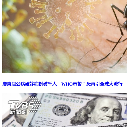
廣東屈公病確診病例破千人 WHO示警：恐再引全球大流行