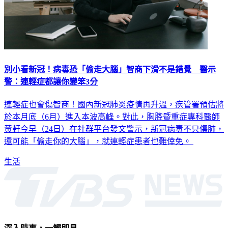
別小看新冠！病毒恐「偷走大腦」智商下滑不是錯覺 醫示
警：連輕症都讓你變笨3分
連輕症也會傷智商！國內新冠肺炎疫情再升溫，疾管署預估將
於本月底（6月）進入本波高峰。對此，胸腔暨重症專科醫師
黃軒今早（24日）在社群平台發文警示，新冠病毒不只傷肺，
還可能「偷走你的大腦」，就連輕症患者也難倖免。
生活