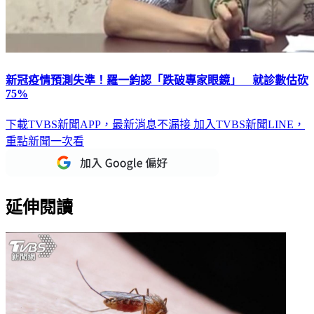
新冠疫情預測失準！羅一鈞認「跌破專家眼鏡」 就診數估砍
75%
下載TVBS新聞APP，最新消息不漏接
加入TVBS新聞LINE，
重點新聞一次看
延伸閱讀