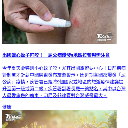
出國當心蚊子叮咬！ 屈公病爆發9地區拉警報需注意
今年夏天要特別小心蚊子咬，尤其出國旅遊要小心！日前疾病
管制署才針對中國廣東發布旅遊警示，因近期各國都爆發「屈
公病」疫情，疾管署已經將9個國家或地區的旅遊疫情建議提
升至第一級或第二級，疾管署副署長羅一鈞點名，其中以台灣
人最愛旅遊的廣東、印尼及菲律賓對台灣威脅最大。
健康