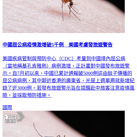
中國屈公病疫情激增破5千例 美國考慮發旅遊警告
美國疾病管制與預防中心（CDC）考量到中國境內屈公病
（當地稱基孔肯雅熱）病例激增，正計畫對中國發布旅遊警
示。自7月初以來，中國已累計通報破5000例這由蚊子傳播的
屈公病病例，其中鄰近香港的廣東省，光是上週單周就新增紀
錄了近3000例。若發布旅遊警示旨在提醒赴中旅客注意疫情風
險，並採取預防措施。
國際