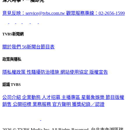
深入時事，一觸即見
意見反映：service@tvbs.com.tw
觀眾服務專線：02-2656-1599
TVBS新聞網
關於我們
56新聞台節目表
政策與隱私
隱私權政策
性騷擾防治措施
網站使用協定
版權宣告
認識 TVBS
公司介紹
企業動態
人才招募
主播專區
星藝象娛樂
節目版權
銷售
公開招標
業務服務
官方聲明
獲獎紀錄／認證
2026 © TVBS Media Inc. All Rights Reserved. 台北市內湖區瑞