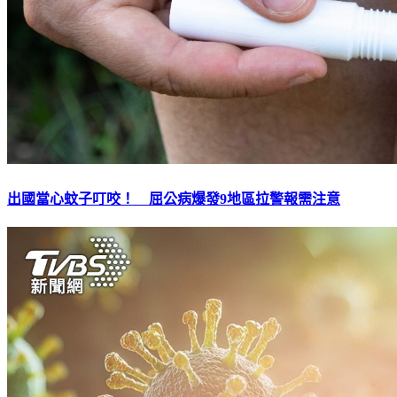
出國當心蚊子叮咬！ 屈公病爆發9地區拉警報需注意