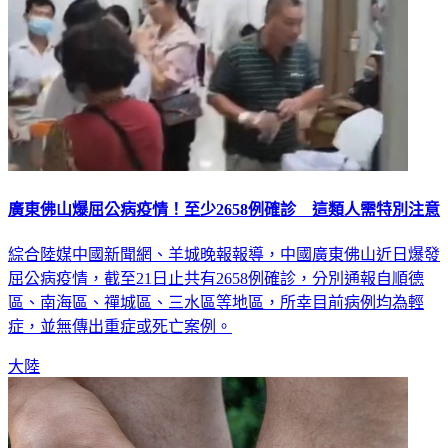
廣東佛山爆屈公病疫情！至少2658例確診 這類人需特別注意
綜合陸媒中國新聞網、羊城晚報報導，中國廣東佛山近日爆發
屈公病疫情，截至21日止共有2658例確診，分別通報自順德
區、南海區、禪城區、三水區等地區，所幸目前病例均為輕
症，並無傳出重症或死亡案例。
大陸