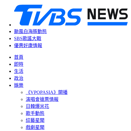
颱風白海豚動態
SBS歌謠大戰
優惠好康情報
首頁
即時
生活
政治
娛樂
《VPOPASIA》開播
演唱會搶票情報
日韓爆米花
歌手動態
綜藝星聞
戲劇星聞