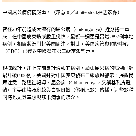
中國屈公病疫情嚴重。（示意圖／shutterstock達志影像）
曾在20年前造成大流行的屈公病（chikungunya）近期捲土重
來，在中國廣東造成嚴重災情，最近一週更是暴增2892例本地
病例，相關狀況引起美國關注，對此，美國疾管與預防中心
（CDC）已經對中國發布第二級旅遊警示。
根據統計，加上先前累計通報的病例，廣東屈公病的病例已經
累計破6900例，美國針對中國廣東發布二級旅遊警示，提醒民
眾注意。路透社報導，屈公病（Chikungunya，又稱基孔肯雅
熱）主要由埃及斑蚊與白線斑蚊（俗稱虎蚊）傳播，這些蚊種
同時也是登革熱與茲卡病毒的媒介。