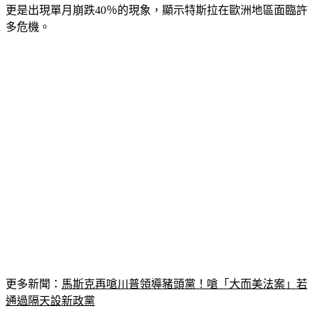
多危機。
更多新聞：
馬斯克再嗆川普領導豬頭黨！嗆「大而美法案」若
通過隔天設新政黨