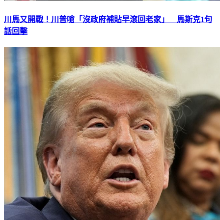
川馬又開戰！川普嗆「沒政府補貼早滾回老家」 馬斯克1句
話回擊