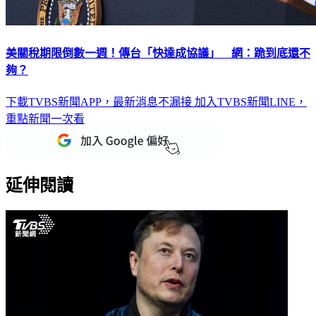
美關稅期限倒數一週！傳台「快達成協議」 網：跪到底還不
夠？
下載TVBS新聞APP，最新消息不漏接
加入TVBS新聞LINE，
重點新聞一次看
延伸閱讀