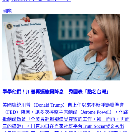
國際
學學他們！川普再逼鮑爾降息 秀圖表「點名台灣」
美國總統川普（Donald Trump）自上任以來不斷呼籲聯準會
（FED）降息，還多次抨擊主席鮑爾（Jerome Powell），他痛
批鮑爾做著「全美最輕鬆卻備受尊敬的工作，卻一而再，再而
三的搞砸」。川普30日在自家社群平台Truth Social發文秀出
「各國央行利率」圖表，其中台灣也被列入，以2％利率位列