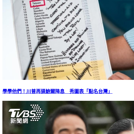
學學他們！川普再逼鮑爾降息 秀圖表「點名台灣」