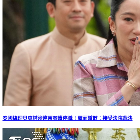
泰國總理貝東塔涉違憲案遭停職！露面道歉：接受法院裁決