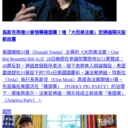
馬斯克再嗆川普領導豬頭黨！嗆「大而美法案」若通過隔天設
新政黨
美國總統川普（Donald Trump）主導的《大而美法案，One
Big Beautiful Bill Act》28日晚間在參議院驚險地以51票贊成：
49票反對，通過首個程序表決，接下來將進入辯論階段，希望
盡速趕在川普設下的7月4日美國國慶前，讓法案通過。特斯拉
（Tesla）執行長馬斯克（Elon Musk）再度為法案開嗆川普，
先是痛批美國活在「豬頭黨」（PORKY PIG PARTY）的治理
下，隨後再表示，法案若通過，隔天就成立新政黨「美國黨」
（America Party）。
國際