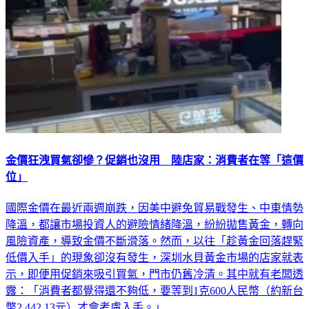
金價狂洩買氣卻慘？促銷也沒用 陸店家：消費者在等「這價
位」
國際金價在最近兩週崩跌，因美中避免貿易戰發生、中東情勢
降溫，都讓市場投資人的避險情緒降溫，紛紛拋售黃金，轉向
風險資產，導致金價不斷滑落。然而，以往「趁黃金回落趕緊
低價入手」的現象卻沒有發生，深圳水貝黃金市場的店家就表
示，即便用促銷來吸引買氣，門市仍舊冷清。其中就有老闆透
露：「消費者都覺得還不夠低，要等到1克600人民幣（約新台
幣2,442.13元）才會考慮入手。」