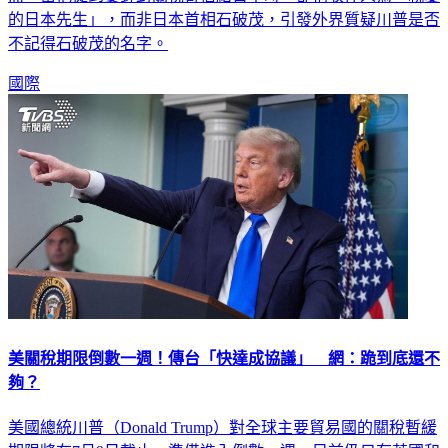
不記得石破茂的名字。
國際
美關稅期限倒數一週！傳台「快達成協議」 網：跪到底還不
夠？
美國總統川普（Donald Trump）對全球主要貿易國的關稅暫緩
期限將在7月9日截止，準備進入倒數一週，目前仍只有英國和