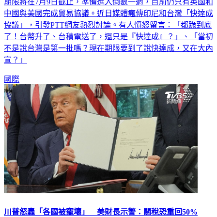
中國與美國完成貿易協議。近日媒體瘋傳印尼和台灣「快達成
協議」，引發PTT網友熱烈討論。有人憤怒留言：「都跪到底
了！台幣升了、台積電送了，還只是『快達成』？」、「當初
不是說台灣是第一批嗎？現在期限要到了說快達成，又在大內
宣？」
國際
川普怒轟「各國被寵壞」 美財長示警：關稅恐重回50%