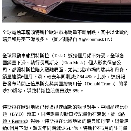
全球電動車龍頭特斯拉歐洲市場銷量不斷崩跌，其中以北歐的
瑞典和丹麥下滑最多。（圖／翻攝自 X@elonmuskTN）
全球電動車龍頭特斯拉（Tesla）近幾個月頗不好受，全球各
國銷量下滑、執行長馬斯克（Elon Musk）個人形象傷害公
司，都讓特斯拉陷入艱難局面。尤其北歐市場的瑞典和丹麥，
銷量連續6個月下滑，較去年同期減少64.4％。此外，這份報
告發布時間正值馬斯克與美國總統川普（Donald Trump）的爭
吵2.0爆發，導致特斯拉股價暴跌5.6％。
特斯拉在歐洲地區已經遭迅速崛起的競爭對手、中國品牌比亞
迪（BYD）超車，同時銷量與新車登記量仍在衰退。據《
路
透，Reuters
》報導，特斯拉在北歐地區的瑞典和丹麥，銷量連
續6個月下滑，較去年同期減少64.4％。特斯拉在5月的註冊量
更是出現單月崩跌40％的現象，顯示特斯拉在歐洲地區面臨許