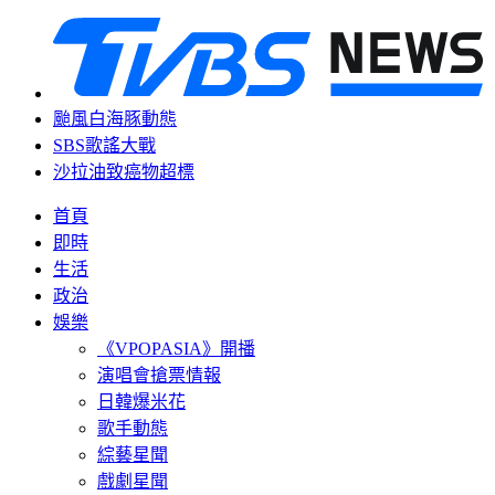
颱風白海豚動態
SBS歌謠大戰
沙拉油致癌物超標
首頁
即時
生活
政治
娛樂
《VPOPASIA》開播
演唱會搶票情報
日韓爆米花
歌手動態
綜藝星聞
戲劇星聞