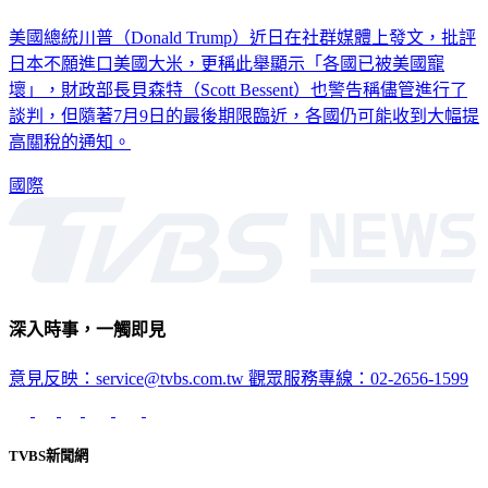
美國總統川普（Donald Trump）近日在社群媒體上發文，批評
日本不願進口美國大米，更稱此舉顯示「各國已被美國寵
壞」，財政部長貝森特（Scott Bessent）也警告稱儘管進行了
談判，但隨著7月9日的最後期限臨近，各國仍可能收到大幅提
高關稅的通知。
國際
深入時事，一觸即見
意見反映：service@tvbs.com.tw
觀眾服務專線：02-2656-1599
TVBS新聞網
關於我們
56新聞台節目表