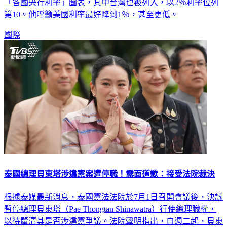
第10。他呼籲美國利率最好降到1％，甚至更低。
國際
泰國總理貝東塔涉違憲案遭停職！露面道歉：接受法院裁決
根據泰媒最新消息，泰國憲法法院於7月1日召開會議後，決議
暫停總理貝東塔（Pae Thongtan Shinawatra）行使總理職權，
以待釐清其是否涉違憲爭議。法院聲明指出，自週二起，貝東
塔的總理職權被暫停，直到九人組成的憲法法院完成對該請願