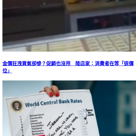
金價狂洩買氣卻慘？促銷也沒用 陸店家：消費者在等「這價
位」