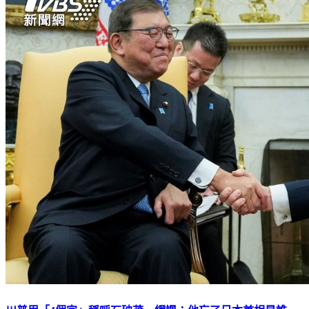
川普用「4個字」稱呼石破茂 網諷：他忘了日本首相是誰