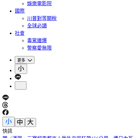
娛樂電影院
國際
川普對等關稅
全球必讀
社會
毒駕連爆
警察愛無限
更多
快訊