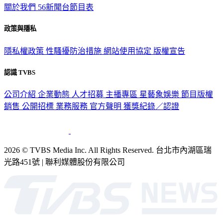
政策與隱私
隱私權政策
性騷擾防治措施
網站使用協定
版權宣告
認識 TVBS
公司介紹
企業動態
人才招募
主播專區
星藝象娛樂
節目版權
銷售
公開招標
業務服務
官方聲明
獲獎紀錄／認證
2026 © TVBS Media Inc. All Rights Reserved. 台北市內湖區瑞
光路451號 | 聯利媒體股份有限公司