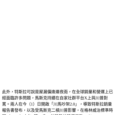
此外，特斯拉可說是屋漏偏逢連夜雨，在全球銷量和營運上已
經面臨許多問題，馬斯克持續在自家社群平台X上與川普對
罵。兩人在今（1）日開啟「川馬吵架2.0」，導致特斯拉銷量
報告書發布，以及受馬斯克二槓川普影響，在格林威治標準時
間（GMT）上午7時30分，美股盤前股價暴跌5.6％。