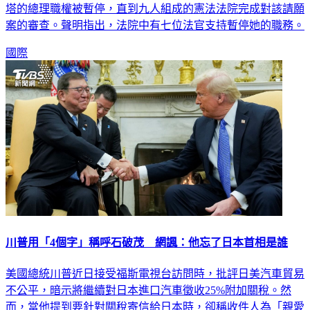
案的審查。聲明指出，法院中有七位法官支持暫停她的職務。
國際
川普用「4個字」稱呼石破茂 網諷：他忘了日本首相是誰
美國總統川普近日接受福斯電視台訪問時，批評日美汽車貿易
不公平，暗示將繼續對日本進口汽車徵收25%附加關稅。然
而，當他提到要針對關稅寄信給日本時，卻稱收件人為「親愛
的日本先生」，而非日本首相石破茂，引發外界質疑川普是否