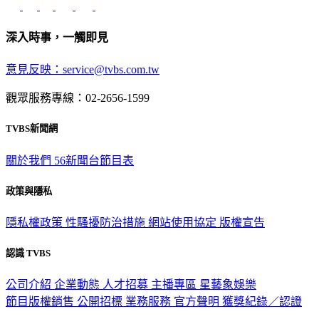
深入時事，一觸即見
意見反映：service@tvbs.com.tw
觀眾服務專線：02-2656-1599
TVBS新聞網
關於我們
56新聞台節目表
政策與隱私
隱私權政策
性騷擾防治措施
網站使用協定
版權宣告
認識 TVBS
公司介紹
企業動態
人才招募
主播專區
星藝象娛樂
節目版權銷售
公開招標
業務服務
官方聲明
獲獎紀錄／認證
2026 © TVBS Media Inc. All Rights Reserved. 台北市內湖區瑞