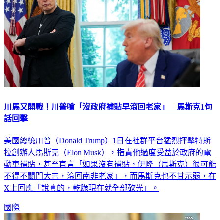
川馬又開戰！川普嗆「沒政府補貼早滾回老家」 馬斯克1句
話回擊
美國總統川普（Donald Trump）1日在社群平台猛烈抨擊特斯
拉創辦人馬斯克（Elon Musk），指責他過度受益於政府的電
動車補貼，甚至直言「如果沒有補貼，伊隆（馬斯克）很可能
不得不關門大吉，滾回南非老家」，而馬斯克也不甘示弱，在
X上回應「說真的，乾脆現在就全部砍光」。
國際