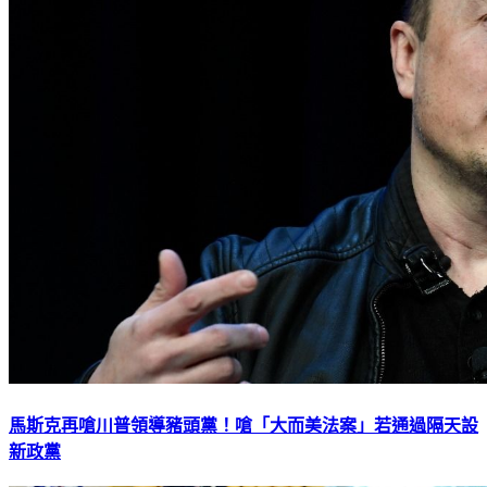
馬斯克再嗆川普領導豬頭黨！嗆「大而美法案」若通過隔天設
新政黨