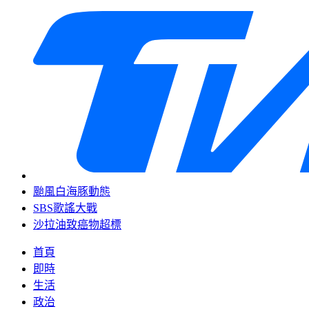
颱風白海豚動態
SBS歌謠大戰
沙拉油致癌物超標
首頁
即時
生活
政治