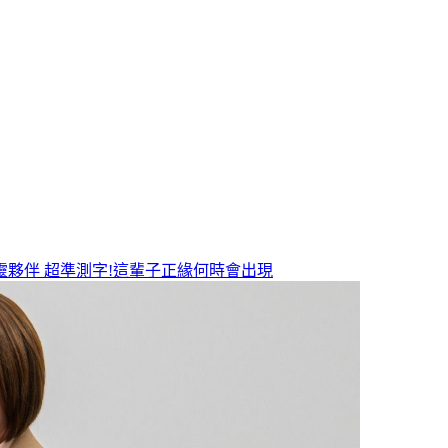
靈夥伴
超準測字!這輩子正緣何時會出現