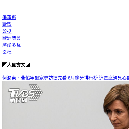
俄羅斯
歐盟
公投
歐洲議會
摩爾多瓦
桑杜
◤人氣夯文◢
何潤東、曹佑寧獨家專訪搶先看
8月緣分排行榜 這星座遇見心