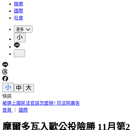
娛樂
國際
社會
更多
快訊
「台灣LBJ」重返職籃！周儀翔重磅加盟新北國王
首頁
｜
國際
摩爾多瓦入歐公投險勝 11月第