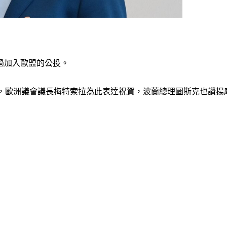
過加入歐盟的公投。
.54%，歐洲議會議長梅特索拉為此表達祝賀，波蘭總理圖斯克也讚