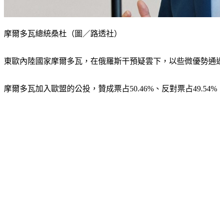
摩爾多瓦總統桑杜（圖／路透社）
東歐內陸國家摩爾多瓦，在俄羅斯干預疑雲下，以些微優勢通
摩爾多瓦加入歐盟的公投，贊成票占50.46%、反對票占49