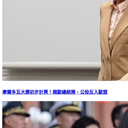
摩爾多瓦大選初步計票！親歐總統勝、公投反入歐盟