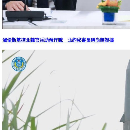
澤倫斯基控北韓官兵助俄作戰 北約秘書長稱尚無證據