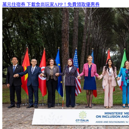
全台熱門活動、人氣攻略一次看！
高雄美食優惠開搶！再抽
萬元住宿券
下載食尚玩家APP！免費領取優惠券