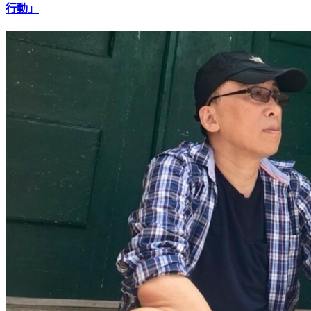
轟圍台軍演破壞穩定！捷克議員不忍了 籲政府「對中國採取
行動」