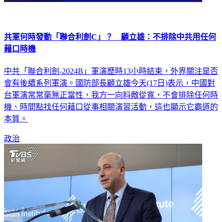
共軍何時發動「聯合利劍C」？ 顧立雄：不排除中共用任何
藉口時機
中共「聯合利劍-2024B」軍演歷時13小時結束，外界關注是否
會有後續系列軍演。國防部長顧立雄今天(17日)表示，中國對
台軍演常常毫無正當性，我方一向料敵從寬，不會排除任何時
機、時間點找任何藉口從事相關演習活動，這也顯示它霸道的
本質。
政治