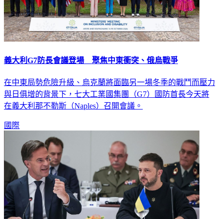
義大利G7防長會議登場 聚焦中東衝突、俄烏戰爭
在中東局勢危險升級、烏克蘭將面臨另一場冬季的戰鬥而壓力
與日俱增的背景下，七大工業國集團（G7）國防首長今天將
在義大利那不勒斯（Naples）召開會議。
國際