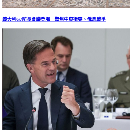
義大利G7防長會議登場 聚焦中東衝突、俄烏戰爭