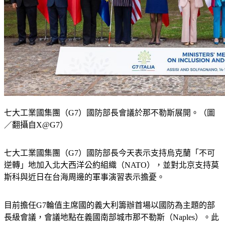
七大工業國集團（G7）國防部長會議於那不勒斯展開。（圖
／翻攝自X@G7）
七大工業國集團（G7）國防部長今天表示支持烏克蘭「不可
逆轉」地加入北大西洋公約組織（NATO），並對北京支持莫
斯科與近日在台海周邊的軍事演習表示擔憂。
目前擔任G7輪值主席國的義大利籌辦首場以國防為主題的部