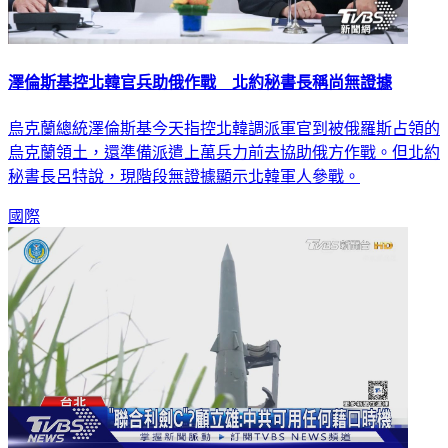
澤倫斯基控北韓官兵助俄作戰 北約秘書長稱尚無證據
烏克蘭總統澤倫斯基今天指控北韓調派軍官到被俄羅斯占領的
烏克蘭領土，還準備派遣上萬兵力前去協助俄方作戰。但北約
秘書長呂特說，現階段無證據顯示北韓軍人參戰。
國際