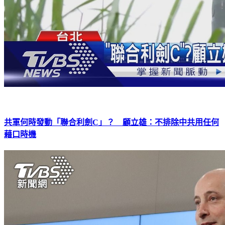
共軍何時發動「聯合利劍C」？ 顧立雄：不排除中共用任何
藉口時機