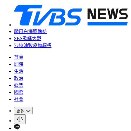
颱風白海豚動態
SBS歌謠大戰
沙拉油致癌物超標
首頁
即時
生活
政治
娛樂
國際
社會
更多