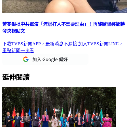
苦苓狠批中共軍演「流氓打人不需要理由」！再酸歐陽娜娜轉
發央視貼文
下載TVBS新聞APP，最新消息不漏接
加入TVBS新聞LINE，
重點新聞一次看
延伸閱讀