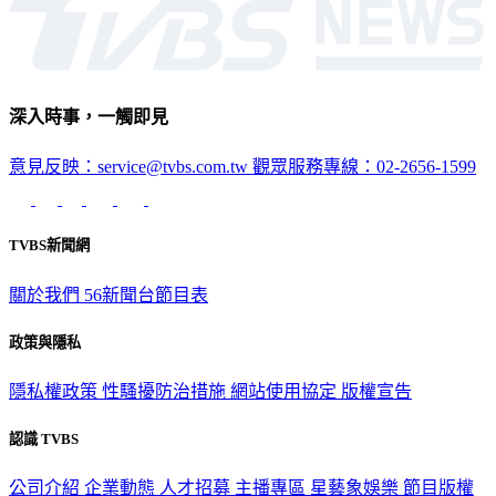
深入時事，一觸即見
意見反映：service@tvbs.com.tw
觀眾服務專線：02-2656-1599
TVBS新聞網
關於我們
56新聞台節目表
政策與隱私
隱私權政策
性騷擾防治措施
網站使用協定
版權宣告
認識 TVBS