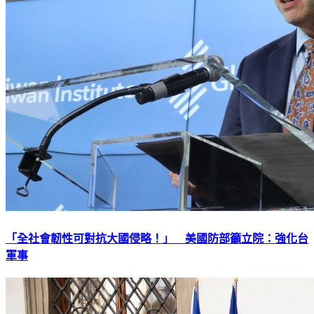
「全社會韌性可對抗大國侵略！」 美國防部籲立院：強化台
軍事