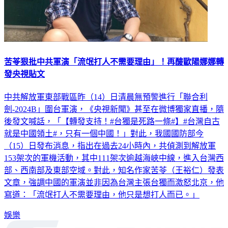
苦苓狠批中共軍演「流氓打人不需要理由」！再酸歐陽娜娜轉
發央視貼文
中共解放軍東部戰區昨（14）日清晨無預警進行「聯合利
劍-2024B」圍台軍演，《央視新聞》甚至在微博獨家直播，隨
後發文喊話，「【轉發支持！#台獨是死路一條#】#台灣自古
就是中國領土#，只有一個中國！」對此，我國國防部今
（15）日發布消息，指出在過去24小時內，共偵測到解放軍
153架次的軍機活動，其中111架次逾越海峽中線，進入台灣西
部、西南部及東部空域。對此，知名作家苦苓（王裕仁）發表
文章，強調中國的軍演並非因為台灣主張台獨而激怒北京，他
寫道：「流氓打人不需要理由，他只是想打人而已。」
娛樂