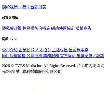
TVBS新聞網
關於我們
56新聞台節目表
政策與隱私
隱私權政策
性騷擾防治措施
網站使用協定
版權宣告
認識 TVBS
公司介紹
企業動態
人才招募
主播專區
星藝象娛樂
節目版權銷售
公開招標
業務服務
官方聲明
獲獎紀錄／認證
2026 © TVBS Media Inc. All Rights Reserved. 台北市內湖區瑞
光路451號 | 聯利媒體股份有限公司