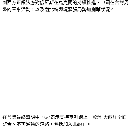
長級會議，會議地點在義國南部城市那不勒斯（Naples）。此
刻西方正設法應對俄羅斯在烏克蘭的持續推進、中國在台灣周
邊的軍事活動，以及南北韓邊境緊張局勢加劇等狀況。
在會議最終
聲明
中，G7表示支持基輔踏上「歐洲-大西洋全面