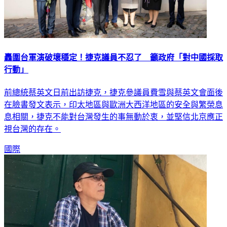
轟圍台軍演破壞穩定！捷克議員不忍了 籲政府「對中國採取
行動」
前總統蔡英文日前出訪捷克，捷克參議員費雪與蔡英文會面後
在臉書發文表示，印太地區與歐洲大西洋地區的安全與繁榮息
息相關，捷克不能對台灣發生的事無動於衷，並堅信北京應正
視台灣的存在。
國際