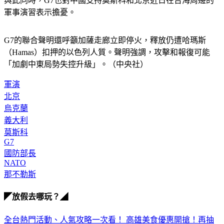
與此同時，G7也對中國支持莫斯科和北京近日在台海周邊的
軍事演習表示擔憂。
G7的聯合聲明還呼籲加薩走廊立即停火，釋放仍遭哈瑪斯
（Hamas）扣押的以色列人質。聲明強調，攻擊和報復可能
「加劇中東局勢失控升級」。（中央社）
軍演
北京
烏克蘭
義大利
莫斯科
G7
國防部長
NATO
那不勒斯
◤放假去哪玩？◢