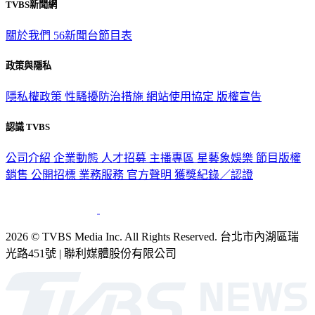
TVBS新聞網
關於我們
56新聞台節目表
政策與隱私
隱私權政策
性騷擾防治措施
網站使用協定
版權宣告
認識 TVBS
公司介紹
企業動態
人才招募
主播專區
星藝象娛樂
節目版權
銷售
公開招標
業務服務
官方聲明
獲獎紀錄／認證
2026 © TVBS Media Inc. All Rights Reserved. 台北市內湖區瑞
光路451號 | 聯利媒體股份有限公司