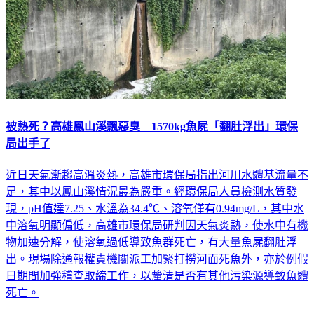
被熱死？高雄鳳山溪飄惡臭 1570kg魚屍「翻肚浮出」環保
局出手了
近日天氣漸趨高溫炎熱，高雄市環保局指出河川水體基流量不
足，其中以鳳山溪情況最為嚴重。經環保局人員檢測水質發
現，pH值達7.25、水溫為34.4℃、溶氧僅有0.94mg/L，其中水
中溶氧明顯偏低，高雄市環保局研判因天氣炎熱，使水中有機
物加速分解，使溶氧過低導致魚群死亡，有大量魚屍翻肚浮
出。現場除通報權責機關派工加緊打撈河面死魚外，亦於例假
日期間加強稽查取締工作，以釐清是否有其他污染源導致魚體
死亡。