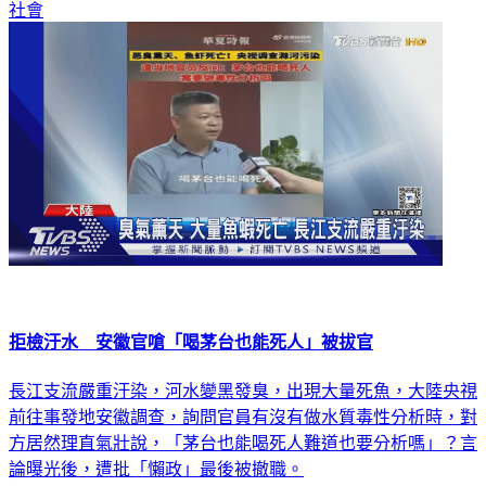
社會
拒檢汙水 安徽官嗆「喝茅台也能死人」被拔官
長江支流嚴重汙染，河水變黑發臭，出現大量死魚，大陸央視
前往事發地安徽調查，詢問官員有沒有做水質毒性分析時，對
方居然理直氣壯說，「茅台也能喝死人難道也要分析嗎」？言
論曝光後，遭批「懶政」最後被撤職。