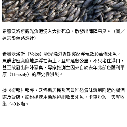
希臘沃洛斯觀光魚港湧入大批死魚，散發出陣陣惡臭。（圖／
達志影像路透社）
希臘沃洛斯（Volos）觀光漁港近期突然浮現數10萬條死魚，
魚群密密麻麻地漂浮在海上，且綿延數公里，不只堵住港口，
甚至散發出陣陣惡臭，專家推測主因來自於去年北部色薩利平
原（Thessaly）的歷史性洪災。
據《衛報》報導，沃洛斯居民及官員唯恐氣味飄到附近的餐酒
館及飯店，紛紛迅速用漁船拖網收集死魚，卡車短短一天就收
集了40多噸。