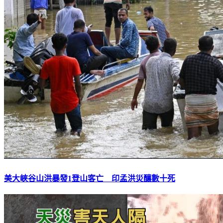
美大峽谷山洪暴發1登山客亡 印孟洪災釀數十死