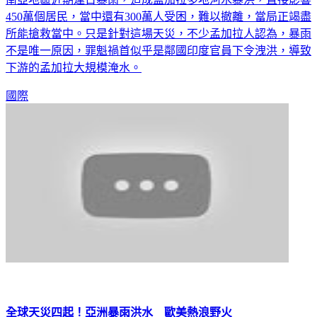
450萬個居民，當中還有300萬人受困，難以撤離，當局正竭盡
所能搶救當中。只是針對這場天災，不少孟加拉人認為，暴雨
不是唯一原因，罪魁禍首似乎是鄰國印度官員下令洩洪，導致
下游的孟加拉大規模淹水。
國際
全球天災四起！亞洲暴雨洪水 歐美熱浪野火