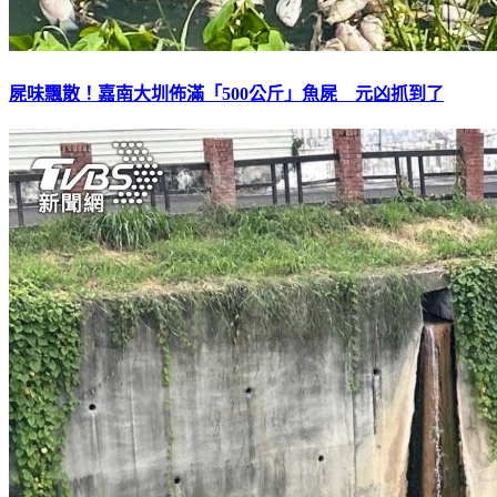
屍味飄散！嘉南大圳佈滿「500公斤」魚屍 元凶抓到了