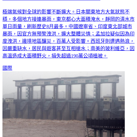
極端氣候對全球的影響不斷擴大。日本關東地方大氣狀態不
穩，多個地方接連暴雨，東京都心大面積淹水，靜岡的清水市
單日雨量，刷新歷史8月最多。中國遼寧省、印度東北部城市
暴雨，因官方無預警洩洪，擴大整體災情；孟加拉疑似因為印
度洩洪，邊境地區釀災，百萬人受影響。西班牙則遭遇熱浪，
因嚴重缺水，居民與遊客甚至互相搶水；南美的玻利維亞，因
高溫造成大面積野火，損失超過190萬公頃植被。
國際