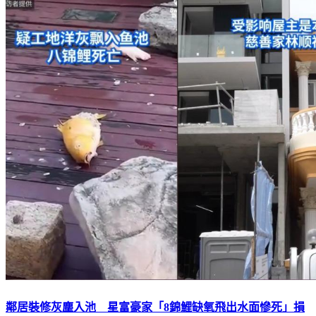
鄰居裝修灰塵入池 星富豪家「8錦鯉缺氧飛出水面慘死」損