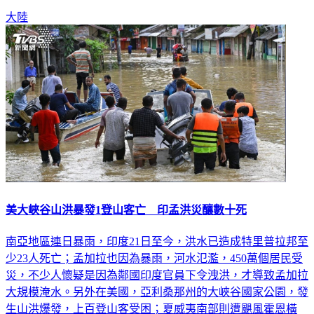
大陸
美大峽谷山洪暴發1登山客亡 印孟洪災釀數十死
南亞地區連日暴雨，印度21日至今，洪水已造成特里普拉邦至
少23人死亡；孟加拉也因為暴雨，河水氾濫，450萬個居民受
災，不少人懷疑是因為鄰國印度官員下令洩洪，才導致孟加拉
大規模淹水。另外在美國，亞利桑那州的大峽谷國家公園，發
生山洪爆發，上百登山客受困；夏威夷南部則遭颶風霍恩橫