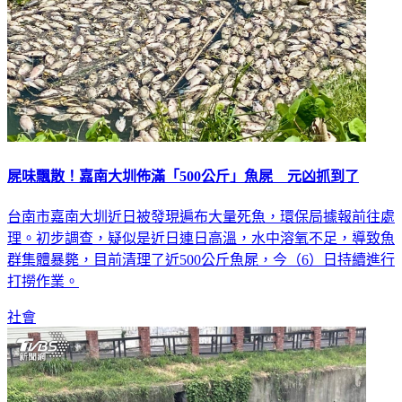
屍味飄散！嘉南大圳佈滿「500公斤」魚屍 元凶抓到了
台南市嘉南大圳近日被發現遍布大量死魚，環保局據報前往處
理。初步調查，疑似是近日連日高溫，水中溶氧不足，導致魚
群集體暴斃，目前清理了近500公斤魚屍，今（6）日持續進行
打撈作業。
社會