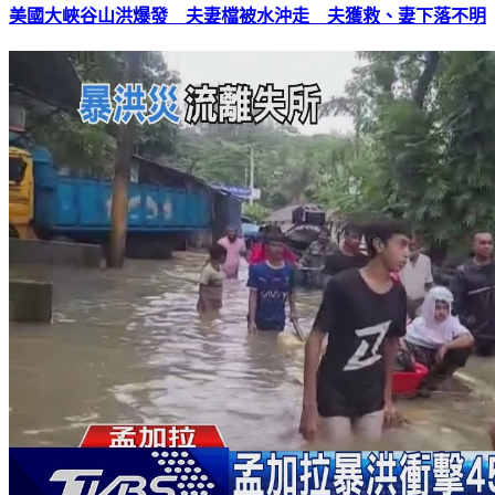
美國大峽谷山洪爆發 夫妻檔被水沖走 夫獲救、妻下落不明