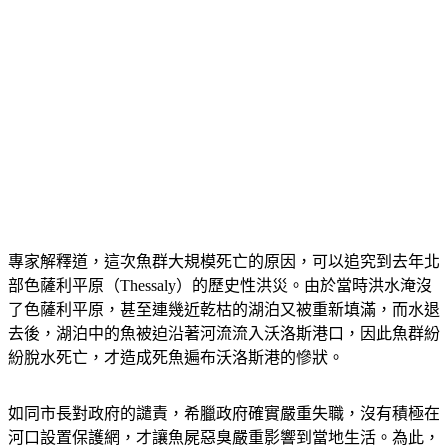
專家解釋道，這次魚群大規模死亡的原因，可以追究到去年北
部色薩利平原（Thessaly）的歷史性洪災。由於當時洪水淹沒
了色薩利平原，甚至連幾近乾枯的湖泊又被重新填滿，而水退
去後，湖泊中的魚被迫沿著河流流入沃洛斯港口，因此魚群紛
紛脫水死亡，才造成死魚遍布沃洛斯港的慘狀。
如同市長對政府的譴責，希臘政府確實嚴重失職，沒有積極在
河口設置保護網，才讓魚屍惡臭嚴重影響到當地生活。為此，