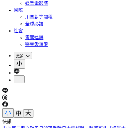
娛樂電影院
國際
川普對等關稅
全球必讀
社會
毒駕連爆
警察愛無限
更多
快訊