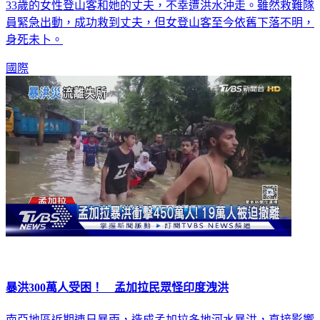
33歲的女性登山客和她的丈夫，不幸遭洪水沖走。雖然救難隊
員緊急出動，成功救到丈夫，但女登山客至今依舊下落不明，
身死未卜。
國際
暴洪300萬人受困！ 孟加拉民眾怪印度洩洪
南亞地區近期連日暴雨，造成孟加拉多地河水暴洪，直接影響