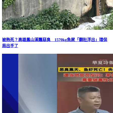
被熱死？高雄鳳山溪飄惡臭 1570kg魚屍「翻肚浮出」環保
局出手了