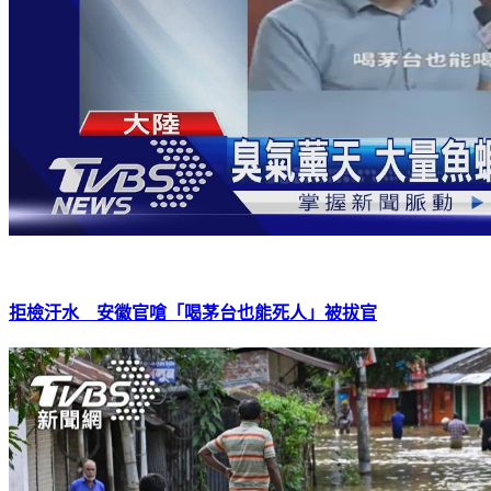
拒檢汙水 安徽官嗆「喝茅台也能死人」被拔官