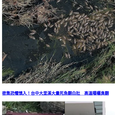
密集恐懼慎入！台中大里溪大量死魚翻白肚 高溫曝曬臭翻