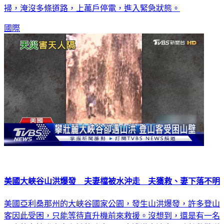
掃，淹沒多條道路，上萬戶停電，進入緊急狀態。
國際
美國大峽谷山洪爆發 夫妻檔被水沖走 夫獲救、妻下落不明
美國亞利桑那州的大峽谷國家公園，發生山洪爆發，許多登山
客因此受困，只能等待直升機前來救援。沒想到，還是有一名