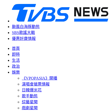
颱風白海豚動態
SBS歌謠大戰
優惠好康情報
首頁
即時
生活
政治
娛樂
《VPOPASIA》開播
演唱會搶票情報
日韓爆米花
歌手動態
綜藝星聞
戲劇星聞