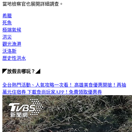
當地檢察官也展開詳細調查。
希臘
死魚
極端氣候
洪災
觀光漁港
沃洛斯
歷史性洪水
◤放假去哪玩？◢
全台熱門活動、人氣攻略一次看！
高雄美食優惠開搶！再抽
萬元住宿券
下載食尚玩家APP！免費領取優惠券