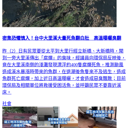
密集恐懼慎入！台中大里溪大量死魚翻白肚 高溫曝曬臭翻
昨（2）日有民眾要從太平到大里行經立新橋、大新橋時，聞
到一旁大里溪傳出「腐爛」的臭味，經議員向環保局反映後，
竟在大里溪南側的淺灘發現漂浮約400隻腐爛死魚，推測颱風
造成溪水暴漲時帶來的魚群，在退潮後魚隻來不及逃生，造成
魚群死亡腐爛，加上近日高溫曝曬，才會造成惡臭飄散；目前
環保局及相關單位將救援受困活魚，並呼籲民眾不要靠近溪
床。
社會