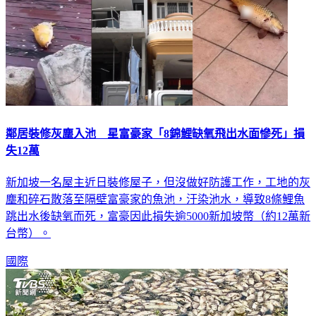
鄰居裝修灰塵入池 星富豪家「8錦鯉缺氧飛出水面慘死」損
失12萬
新加坡一名屋主近日裝修屋子，但沒做好防護工作，工地的灰
塵和碎石散落至隔壁富豪家的魚池，汙染池水，導致8條鯉魚
跳出水後缺氧而死，富豪因此損失逾5000新加坡幣（約12萬新
台幣）。
國際