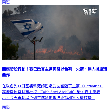
國際
回應暗殺行動！黎巴嫩真主黨再襲以色列 火箭、無人機連環
轟炸
在以色列11日空襲擊斃黎巴嫩武裝團體真主黨（Hezbollah）
高階指揮官阿布杜拉（Taleb Sami Abdallah）後，真主黨表
示，今天再朝以色列軍隊發動數波火箭和無人機攻勢。
國際