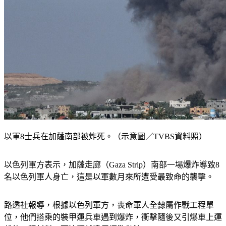
以軍8士兵在加薩南部被炸死。（示意圖／TVBS資料照）
以色列軍方表示，加薩走廊（Gaza Strip）南部一場爆炸導致8
名以色列軍人身亡，這是以軍數月來所遭受最致命的襲擊。
路透社報導，根據以色列軍方，喪命軍人全隸屬作戰工程單
位，他們搭乘的裝甲運兵車遇到爆炸，衝擊隨後又引爆車上運