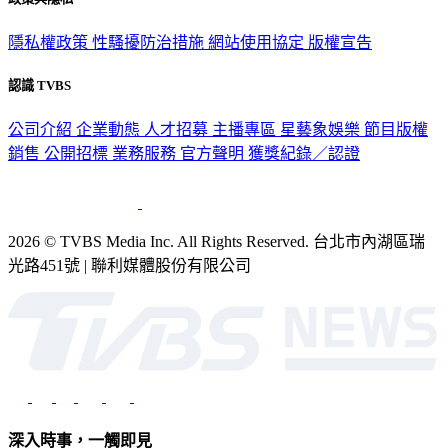
隱私權政策
性騷擾防治措施
網站使用協定
版權宣告
認識 TVBS
公司介紹
企業動態
人才招募
主播專區
星藝象娛樂
節目版權
銷售
公開招標
業務服務
官方聲明
獲獎紀錄／認證
2026 © TVBS Media Inc. All Rights Reserved. 台北市內湖區瑞
光路451號 | 聯利媒體股份有限公司
深入時事，一觸即見