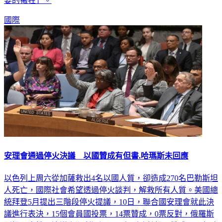
要的犧牲」。
國際
安理會通過停火決議 以國贊成有但書.哈瑪斯未回應
以色列上周六從加薩救出4名以國人質，卻造成270名巴勒斯坦
人死亡，國際社會希望透過停火談判，解救所有人質。美國總
統拜登5月提出三階段停火提議，10日，聯合國安理會就此決
議進行表決，15個會員國投票，14票贊成，0票反對，俄羅斯