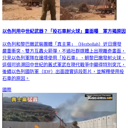
以色列用中世紀武器？「投石車射火球」畫面曝 軍方揭原因
以色列和黎巴嫩武裝團體「真主黨」（Hezbollah）近日爆發
嚴重衝突、雙方互轟火箭彈，不過社群媒體上出現離奇畫面，
只見以色列軍隊在邊境使用「投石車」、朝黎巴嫩發射火球，
這個可追溯回中世紀的舊式軍武在現代戰爭中顯得特別突兀，
後續以色列國防軍（IDF）出面證實這段影片，並解釋使用投
石車的原因。
國際