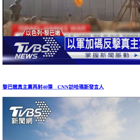
黎巴嫩真主黨再射40彈 CNN訪哈瑪斯發言人