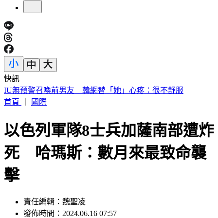
快訊
快訊／財神爺不在家 威力彩頭獎、二獎雙槓龜
首頁
｜
國際
以色列軍隊8士兵加薩南部遭炸
死 哈瑪斯：數月來最致命襲
擊
責任編輯：魏聖凌
發佈時間：2024.06.16 07:57