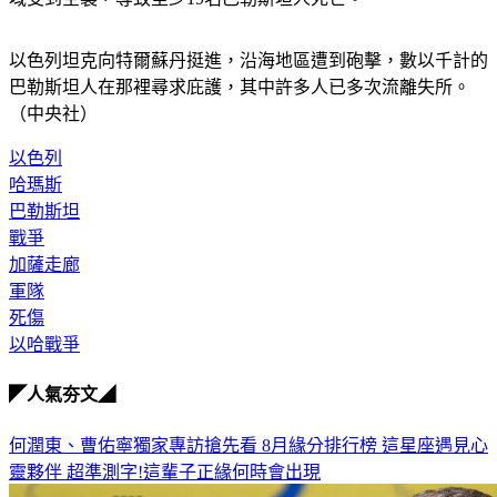
以色列坦克向特爾蘇丹挺進，沿海地區遭到砲擊，數以千計的
巴勒斯坦人在那裡尋求庇護，其中許多人已多次流離失所。
（中央社）
以色列
哈瑪斯
巴勒斯坦
戰爭
加薩走廊
軍隊
死傷
以哈戰爭
◤人氣夯文◢
何潤東、曹佑寧獨家專訪搶先看
8月緣分排行榜 這星座遇見心
靈夥伴
超準測字!這輩子正緣何時會出現