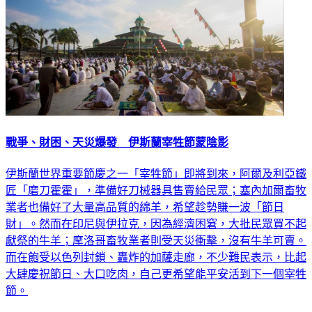
戰爭、財困、天災爆發 伊斯蘭宰牲節蒙陰影
伊斯蘭世界重要節慶之一「宰牲節」即將到來，阿爾及利亞鐵
匠「磨刀霍霍」，準備好刀械器具售賣給民眾；塞內加爾畜牧
業者也備好了大量高品質的綿羊，希望趁勢賺一波「節日
財」。然而在印尼與伊拉克，因為經濟困窘，大批民眾買不起
獻祭的牛羊；摩洛哥畜牧業者則受天災衝擊，沒有牛羊可賣。
而在飽受以色列封鎖、轟炸的加薩走廊，不少難民表示，比起
大肆慶祝節日、大口吃肉，自己更希望能平安活到下一個宰牲
節。