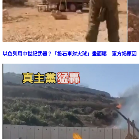
以色列用中世紀武器？「投石車射火球」畫面曝 軍方揭原因