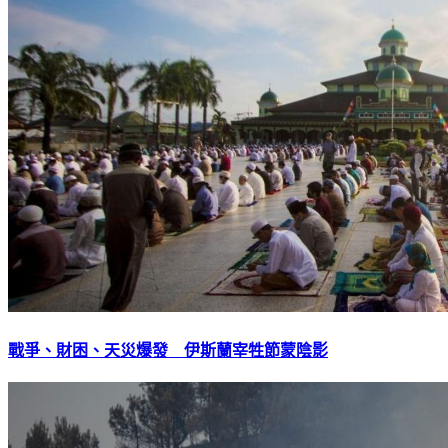
戰爭、財困、天災爆發 伊斯蘭宰牲節蒙陰影