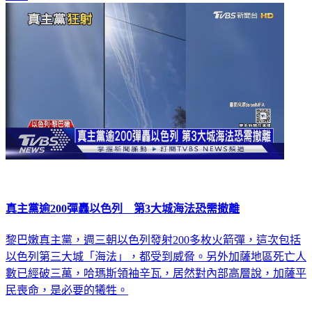
真主黨逾200彈轟以色列 第3大城海法恐需撤離
黎巴嫩真主黨，週三朝以色列發射200多枚火箭彈，這次包括
以色列第三大城「海法」，都受到威脅。另外加薩地區死亡人
數已經破三萬，哈瑪斯領袖辛瓦，居然對內部高層說，加薩平
民喪命，是必要的犧牲。