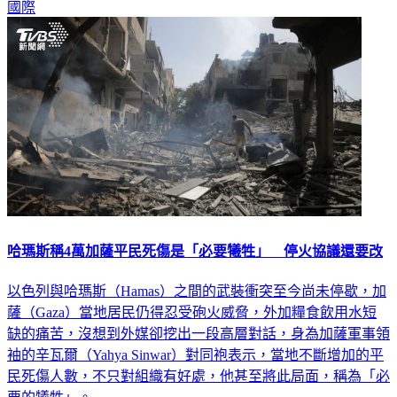
國際
哈瑪斯稱4萬加薩平民死傷是「必要犧牲」 停火協議還要改
以色列與哈瑪斯（Hamas）之間的武裝衝突至今尚未停歇，加
薩（Gaza）當地居民仍得忍受砲火威脅，外加糧食飲用水短
缺的痛苦，沒想到外媒卻挖出一段高層對話，身為加薩軍事領
袖的辛瓦爾（Yahya Sinwar）對同袍表示，當地不斷增加的平
民死傷人數，不只對組織有好處，他甚至將此局面，稱為「必