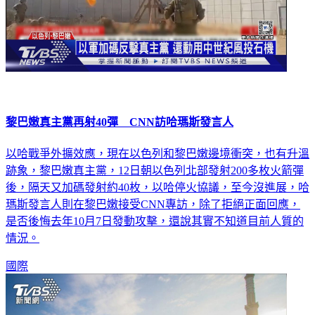
黎巴嫩真主黨再射40彈 CNN訪哈瑪斯發言人
以哈戰爭外擴效應，現在以色列和黎巴嫩邊境衝突，也有升溫
跡象，黎巴嫩真主黨，12日朝以色列北部發射200多枚火箭彈
後，隔天又加碼發射約40枚，以哈停火協議，至今沒進展，哈
瑪斯發言人則在黎巴嫩接受CNN專訪，除了拒絕正面回應，
是否後悔去年10月7日發動攻擊，還說其實不知道目前人質的
情況。
國際