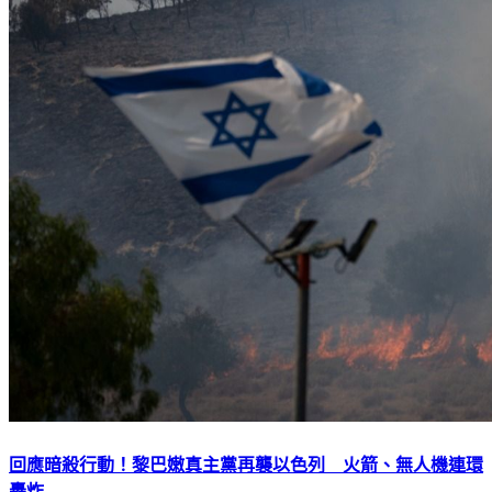
回應暗殺行動！黎巴嫩真主黨再襲以色列 火箭、無人機連環
轟炸