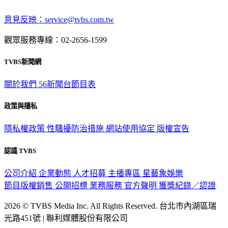
意見反映：service@tvbs.com.tw
觀眾服務專線：02-2656-1599
TVBS新聞網
關於我們
56新聞台節目表
政策與隱私
隱私權政策
性騷擾防治措施
網站使用協定
版權宣告
認識 TVBS
公司介紹
企業動態
人才招募
主播專區
星藝象娛樂
節目版權銷售
公開招標
業務服務
官方聲明
獲獎紀錄／認證
2026 © TVBS Media Inc. All Rights Reserved. 台北市內湖區瑞
光路451號 | 聯利媒體股份有限公司