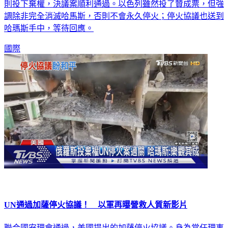
則投下棄權，決議案順利通過。以色列雖然投了贊成票，但強
調除非完全消滅哈馬斯，否則不會永久停火；停火協議也送到
哈瑪斯手中，等待回應。
國際
UN通過加薩停火協議！ 以軍再曝營救人質新影片
聯合國安理會通過，美國提出的加薩停火協議。身為常任理事