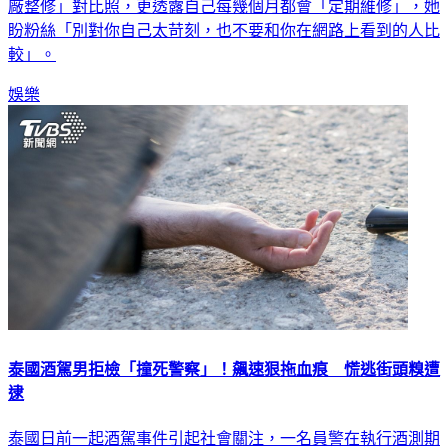
廠整修」對比照，更透露自己每幾個月都會「定期維修」，她
盼粉絲「別對你自己太苛刻，也不要和你在網路上看到的人比
較」。
娛樂
泰國酒駕男拒檢「撞死警察」！飆速狠拖血痕 慌逃街頭糗遭
逮
泰國日前一起酒駕事件引起社會關注，一名員警在執行酒測期