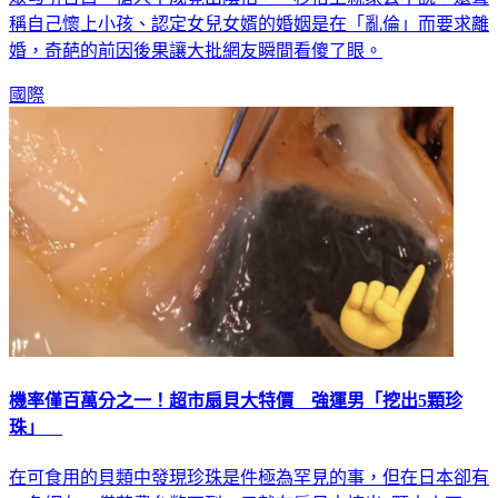
稱自己懷上小孩、認定女兒女婿的婚姻是在「亂倫」而要求離
婚，奇葩的前因後果讓大批網友瞬間看傻了眼。
國際
機率僅百萬分之一！超市扇貝大特價 強運男「挖出5顆珍
珠」
在可食用的貝類中發現珍珠是件極為罕見的事，但在日本卻有