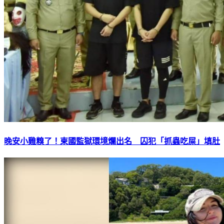
晚安小雞糗了！柬國監獄環境爛出名 囚犯「抓蟲吃屎」填肚