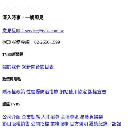
深入時事，一觸即見
意見反映：service@tvbs.com.tw
觀眾服務專線：02-2656-1599
TVBS新聞網
關於我們
56新聞台節目表
政策與隱私
隱私權政策
性騷擾防治措施
網站使用協定
版權宣告
認識 TVBS
公司介紹
企業動態
人才招募
主播專區
星藝象娛樂
節目版權銷售
公開招標
業務服務
官方聲明
獲獎紀錄／認證