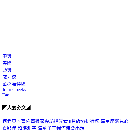
中獎
美國
頭獎
威力球
華盛頓特區
John Cheeks
Taoti
◤人氣夯文◢
何潤東、曹佑寧獨家專訪搶先看
8月緣分排行榜 這星座遇見心
靈夥伴
超準測字!這輩子正緣何時會出現