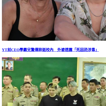
YT前CEO學霸兒驚傳猝逝校內 外婆透露「死因恐涉毒」