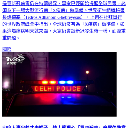
儘管新冠病毒仍在持續變異，專家已經開始提醒全球民眾，必
須為下一場大型流行病「X疾病」做準備。世界衛生組織秘書
長譚德塞（Tedros Adhanom Ghebreyesus），上週在杜拜舉行
的世界政府峰會中指出，全球仍沒有為「X疾病」做準備，如
果這場疾病明天就來臨，大家仍會跟新冠發生時一樣，面臨重
重問題。
國際
印度人妻出軌丈夫姪子 情人節狠心「買凶殺夫」棄屍偽裝意