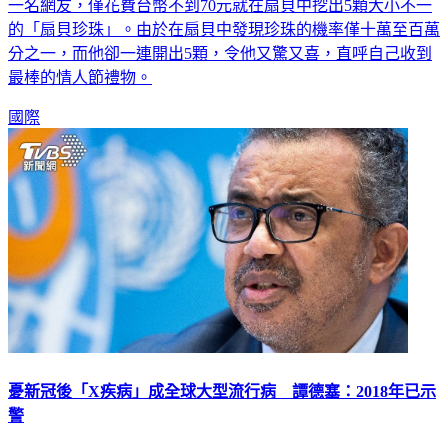
一名網友，僅花費台幣不到70元就在扇貝中挖出5顆大小不一
的「扇貝珍珠」。由於在扇貝中發現珍珠的機率僅十萬至百萬
分之一，而他卻一連開出5顆，令他又驚又喜，直呼自己收到
最棒的情人節禮物。
國際
憂新冠後「X疾病」成全球大型流行病 譚德塞：2018年已示
警