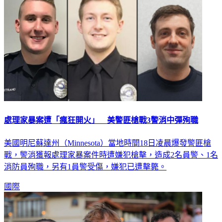
處理家暴案遭「瘋狂開火」 美警匪槍戰3警消中彈殉職
美國明尼蘇達州（Minnesota）當地時間18日凌晨爆發警匪槍
戰，警消獲報處理家暴案件時遭嫌犯槍擊，造成2名員警、1名
消防員殉職，另有1員警受傷，嫌犯已遭擊斃。
國際