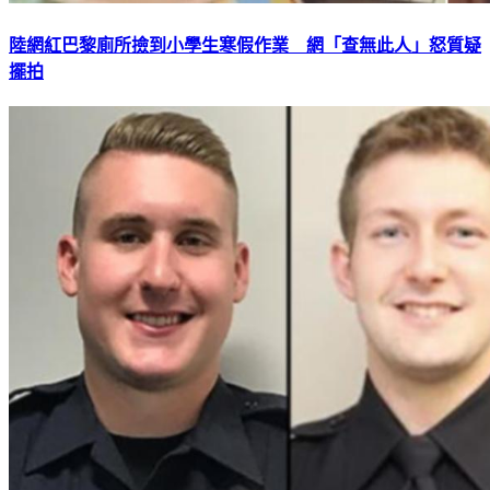
陸網紅巴黎廁所撿到小學生寒假作業 網「查無此人」怒質疑
擺拍