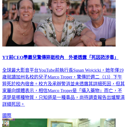
YT前CEO學霸兒驚傳猝逝校內 外婆透露「死因恐涉毒」
全球最大影音平台YouTube前執行長Susan Wojcicki，她年僅19
歲就讀加州名校的兒子Marco Troper，驚傳於週二（13）下午
猝死於校內宿舍。校方及承辦警消並未透露其詳細死因，但其
家屬向媒體表示，相信Marco Troper是「攝入藥物」而亡，不
清楚是哪種物質，只知道是一種毒品，尚待調查報告出爐釐清
詳細死因。
國際