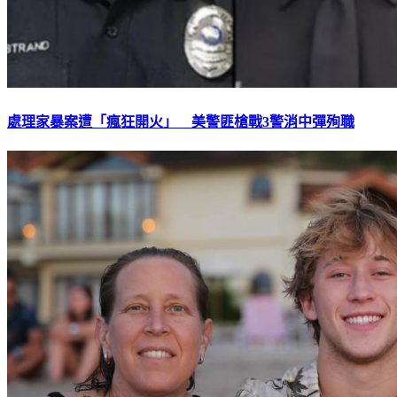
處理家暴案遭「瘋狂開火」 美警匪槍戰3警消中彈殉職