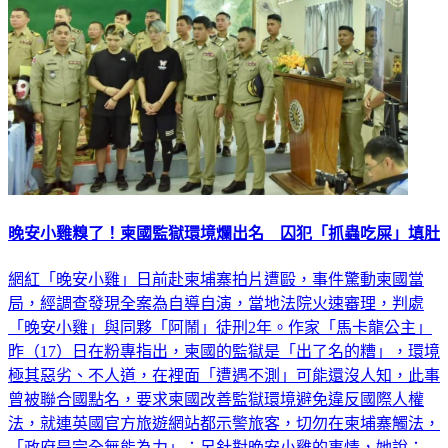
晚安小雞糗了！柬國監獄環境爛出名 囚犯「抓蟲吃屎」填肚
網紅「晚安小雞」日前赴柬埔寨拍片遭毆，事件驚動柬國當
局，經調查發現全案為自導自演，當地法院火速審理，判處
「晚安小雞」與同夥「阿鬧」徒刑2年。作家「馬卡龍公主」
昨（17）日在粉專指出，柬國的監獄是「出了名的糟」，環境
極其惡劣、不人道，在裡面「遭遇不測」可能還沒人知，此事
曾被聯合國點名，要求柬國改善監獄環境避免違反國際人權
法，就連英國官方旅遊網站都示警旅客，切勿在柬埔寨觸法，
「政府是完全無能為力」；另針對晚安小雞的事情，她說：