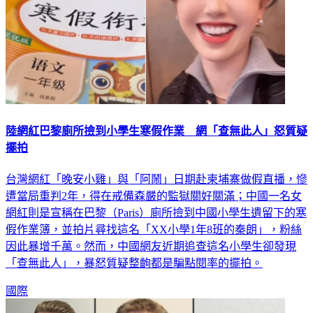
陸網紅巴黎廁所撿到小學生寒假作業 網「查無此人」怒質疑
擺拍
台灣網紅「晚安小雞」與「阿鬧」日期赴柬埔寨做假直播，慘
遭當局重判2年，得在戒備森嚴的監獄關好關滿；中國一名女
網紅則是宣稱在巴黎（Paris）廁所撿到中國小學生遺留下的寒
假作業簿，並拍片尋找這名「XX小學1年8班的秦朗」，粉絲
因此暴增千萬。然而，中國網友近期追查這名小學生卻發現
「查無此人」，暴怒質疑整齣都是騙點閱率的擺拍。
國際