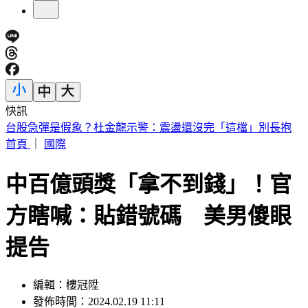
快訊
TVBS 8/9電視獨家LIVE播出《2026 SBS歌謠大戰SUMMER》
首頁
｜
國際
中百億頭獎「拿不到錢」！官
方瞎喊：貼錯號碼 美男傻眼
提告
編輯：樓冠陞
發佈時間：2024.02.19 11:11