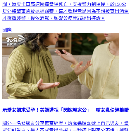
間，遭皮卡車高速衝撞當場死亡，支援警力到場後、於150公
尺外將肇事駕駛逮捕歸案，這才發現竟是因為不想被查出酒駕
才選擇襲警，後依酒駕、妨礙公務等罪提出控訴。
國際
示愛女婿求受孕！美媽遭拒「閃嫁親家公」 嗆女亂倫逼離婚
國外一名女網友分享無奈經歷，透露媽媽喜歡上自己男友，當
眾勾引告白、搶人不成竟出陰招，一秒搭上親家公不說，還聲