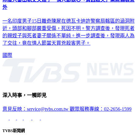
外
一名印度男子15日離奇陳屍在德瓦卡迪許警察局轄區的涵洞附
近，頭部和腳部嚴重受傷，死因不明。警方調查後，發現死者
的親姪子與死者妻子關係不單純。進一步調查後，發現兩人為
了交往，竟在情人節當天買兇殺害男子。
國際
深入時事，一觸即見
意見反映：service@tvbs.com.tw
觀眾服務專線：02-2656-1599
TVBS新聞網