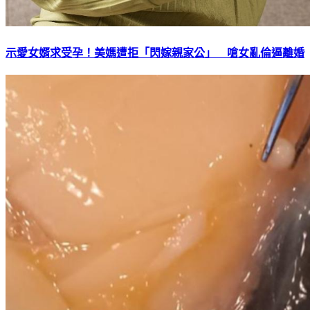
示愛女婿求受孕！美媽遭拒「閃嫁親家公」 嗆女亂倫逼離婚