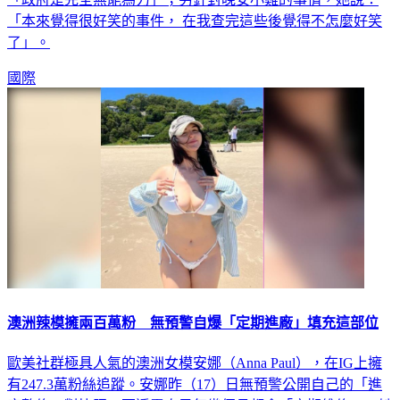
「本來覺得很好笑的事件， 在我查完這些後覺得不怎麼好笑
了」。
國際
澳洲辣模擁兩百萬粉 無預警自爆「定期進廠」填充這部位
歐美社群極具人氣的澳洲女模安娜（Anna Paul），在IG上擁
有247.3萬粉絲追蹤。安娜昨（17）日無預警公開自己的「進