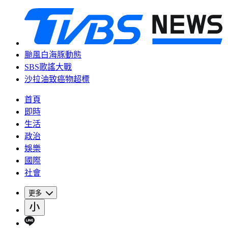
颱風白海豚動態
SBS歌謠大戰
沙拉油致癌物超標
首頁
即時
生活
政治
娛樂
國際
社會
更多