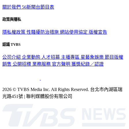
關於我們
56新聞台節目表
政策與隱私
隱私權政策
性騷擾防治措施
網站使用協定
版權宣告
認識 TVBS
公司介紹
企業動態
人才招募
主播專區
星藝象娛樂
節目版權
銷售
公開招標
業務服務
官方聲明
獲獎紀錄／認證
2026 © TVBS Media Inc. All Rights Reserved. 台北市內湖區瑞
光路451號 | 聯利媒體股份有限公司