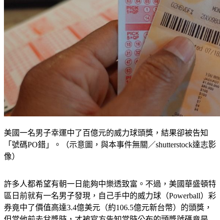
美國一名男子幸運中了百億元的威力球頭獎，結果卻被告知
「號碼PO錯」。（示意圖，與本事件無關／shutterstock達志影
像）
許多人都希望有朝一日能夠中樂透致富。不過，美國華盛頓特
區日前就有一名男子發現，自己手中的威力球（Powerball）彩
券竟中了價值高達3.4億美元（約106.5億元新台幣）的頭獎，
但當他前去兌獎時，才被官方告知當時公布的頭獎號碼竟是