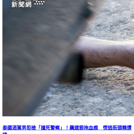
泰國酒駕男拒檢「撞死警察」！飆速狠拖血痕 慌逃街頭糗遭