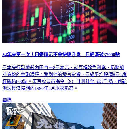
34年來第一次！日銀暗示不會快速升息 日經漲破37000點
日本央行副總裁內田真一8日表示，就算解除負利率，仍將維
持寬鬆的金融環境。受到他的發言影響，日經平均股價8日1度
狂飆逾800點。東京股票市場今（9）日則升至3萬7千點，刷新
泡沫經濟時期的1990年2月以來新高。
國際