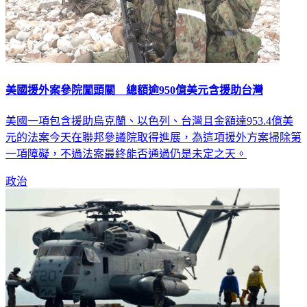
美國援外案參院闖頭關 總額逾950億美元含援助台灣
美國一項包含援助烏克蘭、以色列、台灣且金額達953.4億美
元的法案今天在聯邦參議院取得進展，為這項援外方案掃除第
一項障礙，不過法案最終能否通過仍是未定之天。
政治