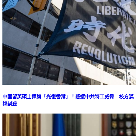
中國留英碩士揮旗「光復香港」！疑遭中共特工威脅 校方漠
視封殺