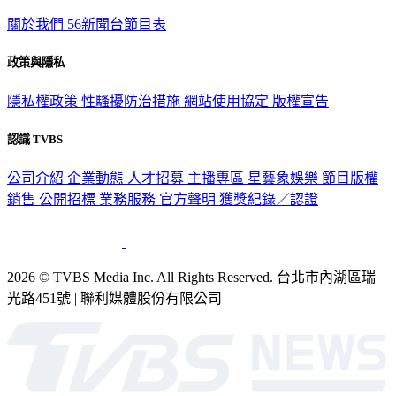
關於我們
56新聞台節目表
政策與隱私
隱私權政策
性騷擾防治措施
網站使用協定
版權宣告
認識 TVBS
公司介紹
企業動態
人才招募
主播專區
星藝象娛樂
節目版權
銷售
公開招標
業務服務
官方聲明
獲獎紀錄／認證
2026 © TVBS Media Inc. All Rights Reserved. 台北市內湖區瑞
光路451號 | 聯利媒體股份有限公司