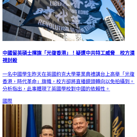
中國留英碩士揮旗「光復香港」！疑遭中共特工威脅 校方漠
視封殺
一名中國學生昨天在英國約克大學畢業典禮講台上高舉「光復
香港，時代革命」旗幟，校方卻將直播鏡頭轉向以免拍攝到。
分析指出，此事體現了英國學校對中國的依賴性。
國際