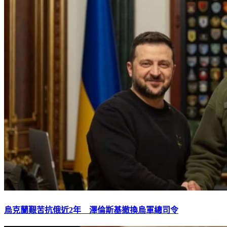
烏克蘭艱苦抗俄近2年 澤倫斯基撤換烏軍總司令