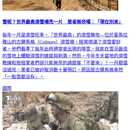
雪呢？世界最高滑雪場禿一片 業者無奈嘆：「現在別來」
每年一月是滑雪旺季，「世界最高」的滑雪勝地—位於喜馬拉
雅山的古爾馬格（Gulmarg）滑雪場，經常擠滿了滑雪愛好
者。他們看準了每年此時通常會出現的降雪，就能在雪況最佳
的雪地上體驗滑雪的速度與刺激。然而，今年冬天當地的滑雪
教練和旅宿業者們卻只能無奈的請遊客「不要來」！一月都還
沒過完，業者已被迫取消數十筆預訂，原因是古爾馬格竟然
「一點雪都沒有」。
國際