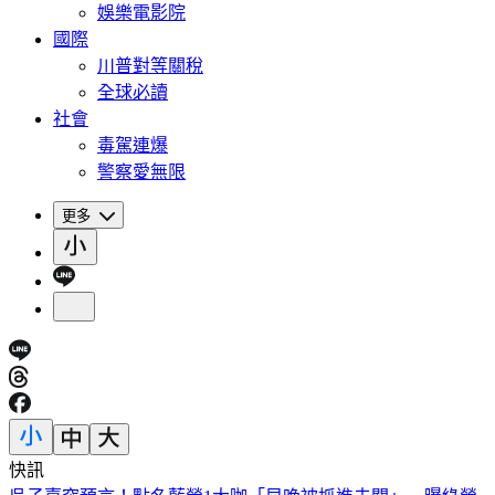
娛樂電影院
國際
川普對等關稅
全球必讀
社會
毒駕連爆
警察愛無限
更多
快訊