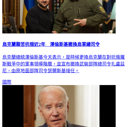
烏克蘭艱苦抗俄近2年 澤倫斯基撤換烏軍總司令
烏克蘭總統澤倫斯基今天表示，是時候更換烏克蘭在對抗俄羅
斯戰爭中的軍事領導階層，並宣布撤換武裝部隊總司令扎盧茲
尼，由原地面部隊司令瑟爾斯基接任。
國際