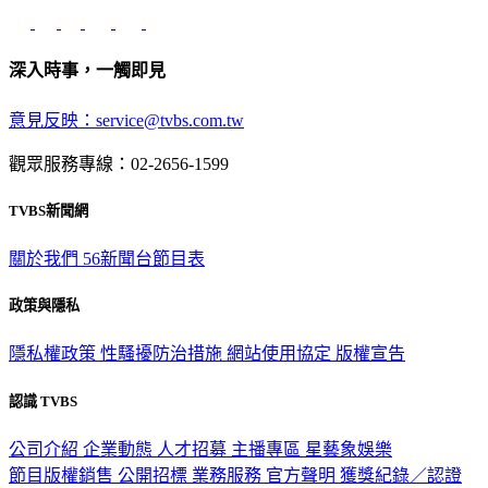
深入時事，一觸即見
意見反映：service@tvbs.com.tw
觀眾服務專線：02-2656-1599
TVBS新聞網
關於我們
56新聞台節目表
政策與隱私
隱私權政策
性騷擾防治措施
網站使用協定
版權宣告
認識 TVBS
公司介紹
企業動態
人才招募
主播專區
星藝象娛樂
節目版權銷售
公開招標
業務服務
官方聲明
獲獎紀錄／認證