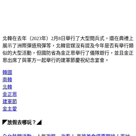
北韓在去年（2023年）2月8日舉行了大型閱兵式，還在典禮上
展示了洲際彈道飛彈等，北韓官媒沒有提及今年是否有舉行類
似的大型活動，但國防省為金正恩舉行了儀隊遊行，並且金正
恩出席了與軍方一起舉行的建軍節慶祝紀念宴會。
韓國
南韓
北韓
金正恩
建軍節
金主愛
◤放假去哪玩？◢
全台熱門活動、人氣攻略一次看！
高雄美食優惠開搶！再抽