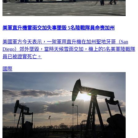
美軍直升機雷雨交加失事墜毀 5名陸戰隊員命喪加州
美國軍方今天表示，一架軍用直升機在加州聖地牙哥（San
Diego）郊外墜毀，當時天候雪雨交加，機上的5名美軍陸戰隊
員已被證實死亡。
國際