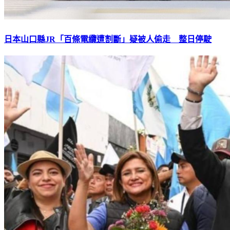
日本山口縣JR「百條電纜遭割斷」疑被人偷走 整日停駛