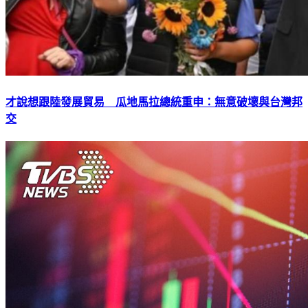
才說想跟陸發展貿易 瓜地馬拉總統重申：無意破壞與台灣邦
交