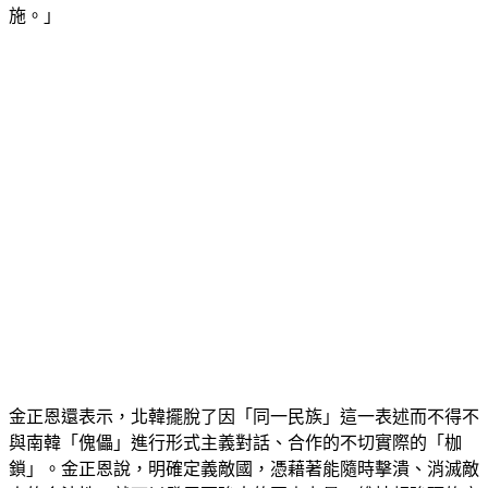
施。」
金正恩還表示，北韓擺脫了因「同一民族」這一表述而不得不
與南韓「傀儡」進行形式主義對話、合作的不切實際的「枷
鎖」。金正恩說，明確定義敵國，憑藉著能隨時擊潰、消滅敵