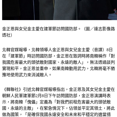
金正恩與女兒金主愛在建軍節訪問國防部。（圖／達志影像路
透社）
北韓官媒報導，北韓領導人金正恩與女兒金主愛（音譯）8日
在「建軍節」時訪問國防部，金正恩在致詞時將南韓稱作「對
我國危害最大的頭號敵對國家、永遠的敵人」，無法透過談判
實現和平，金正恩並重申，如果南韓動用武力，北韓將毫不猶
豫地使用武力來消滅敵人。
《韓聯社》引述北韓官媒報導指出，金正恩及其女兒金主愛在
朝鮮人民軍建軍節2月8日下午訪問國防部，金正恩演講時表
示，將南韓「傀儡」定義為「對我們前程危害最大的頭號敵
國，永遠的主敵」，在緊急情況下，佔領並平定其領土，將此
做為國策，「是確保我國永遠安全和未來和平穩定的適當措