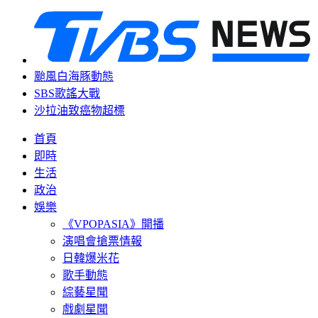
颱風白海豚動態
SBS歌謠大戰
沙拉油致癌物超標
首頁
即時
生活
政治
娛樂
《VPOPASIA》開播
演唱會搶票情報
日韓爆米花
歌手動態
綜藝星聞
戲劇星聞