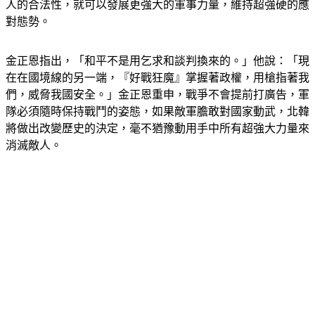
人的合法性，就可以發展更強大的軍事力量，維持超強硬的應
對態勢。
金正恩指出，「和平不是用乞求和談判換來的。」他說：「現
在在國境線的另一端，『好戰狂魔』掌握著政權，用槍指著我
們，威脅我國安全。」金正恩重申，戰爭不會提前打廣告，軍
隊必須隨時保持戰鬥的姿態，如果敵軍膽敢對國家動武，北韓
將做出改變歷史的決定，毫不猶豫動用手中所有超強大力量來
消滅敵人。