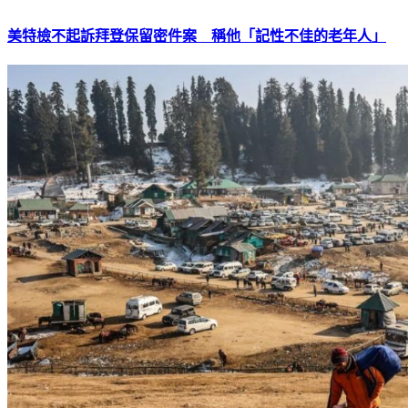
美特檢不起訴拜登保留密件案 稱他「記性不佳的老年人」