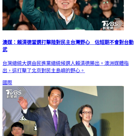
澳媒：賴清德當選打擊陸對民主台灣野心 估短期不會對台動
武
台灣總統大選由民進黨總統候選人賴清德勝出。澳洲媒體指
出，這打擊了北京對民主島嶼的野心。
國際