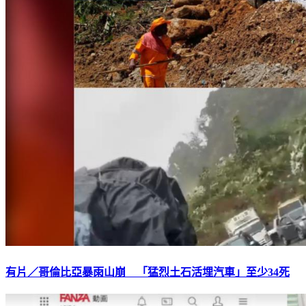
有片／哥倫比亞暴雨山崩 「猛烈土石活埋汽車」至少34死