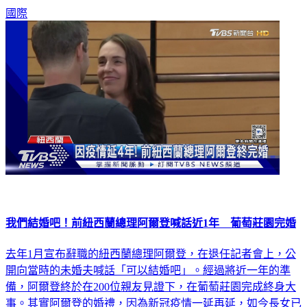
我們結婚吧！前紐西蘭總理阿爾登喊話近1年 葡萄莊園完婚
去年1月宣布辭職的紐西蘭總理阿爾登，在退任記者會上，公
開向當時的未婚夫喊話「可以結婚吧」。經過將近一年的準
備，阿爾登終於在200位親友見證下，在葡萄莊園完成終身大
事。其實阿爾登的婚禮，因為新冠疫情一延再延，如今長女已
經兩歲，才終於完婚。