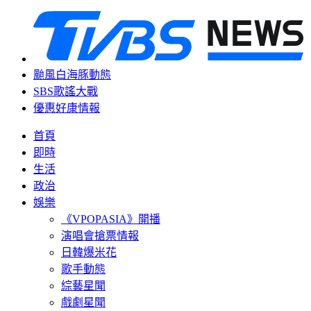
颱風白海豚動態
SBS歌謠大戰
優惠好康情報
首頁
即時
生活
政治
娛樂
《VPOPASIA》開播
演唱會搶票情報
日韓爆米花
歌手動態
綜藝星聞
戲劇星聞