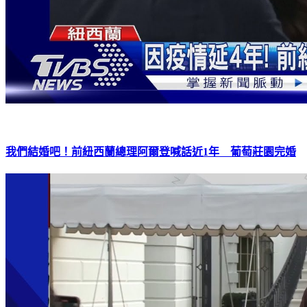
我們結婚吧！前紐西蘭總理阿爾登喊話近1年 葡萄莊園完婚