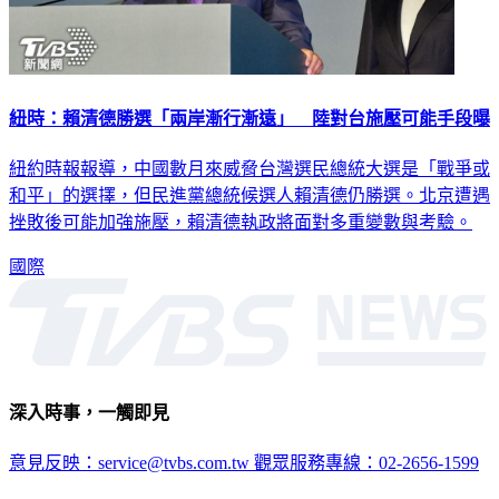
紐時：賴清德勝選「兩岸漸行漸遠」 陸對台施壓可能手段曝
紐約時報報導，中國數月來威脅台灣選民總統大選是「戰爭或
和平」的選擇，但民進黨總統候選人賴清德仍勝選。北京遭遇
挫敗後可能加強施壓，賴清德執政將面對多重變數與考驗。
國際
深入時事，一觸即見
意見反映：service@tvbs.com.tw
觀眾服務專線：02-2656-1599