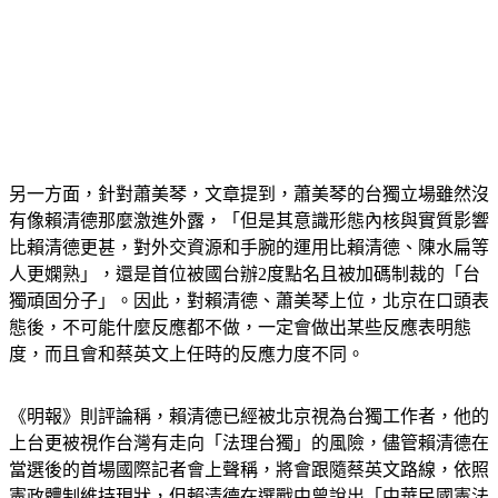
另一方面，針對蕭美琴，文章提到，蕭美琴的台獨立場雖然沒
有像賴清德那麼激進外露，「但是其意識形態內核與實質影響
比賴清德更甚，對外交資源和手腕的運用比賴清德、陳水扁等
人更嫻熟」，還是首位被國台辦2度點名且被加碼制裁的「台
獨頑固分子」。因此，對賴清德、蕭美琴上位，北京在口頭表
態後，不可能什麼反應都不做，一定會做出某些反應表明態
度，而且會和蔡英文上任時的反應力度不同。
《明報》則評論稱，賴清德已經被北京視為台獨工作者，他的
上台更被視作台灣有走向「法理台獨」的風險，儘管賴清德在
當選後的首場國際記者會上聲稱，將會跟隨蔡英文路線，依照
憲政體制維持現狀，但賴清德在選戰中曾說出「中華民國憲法
就是風險」言論，評論寫道：「可見他的台獨本色，上台後勢