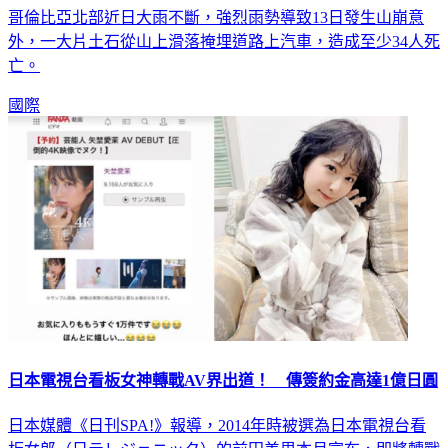
外，一大片土石從山上滑落掩埋道路上汽車，造成至少34人死
亡。
國際
日本電視台看板女神轉戰AV界出道！ 傳簽約金高達1億日圓
日本媒體《日刊SPA!》報導，2014年時被選為日本電視台看
板女郎（日テレジェニック）的前田美里本月宣布，即將轉戰