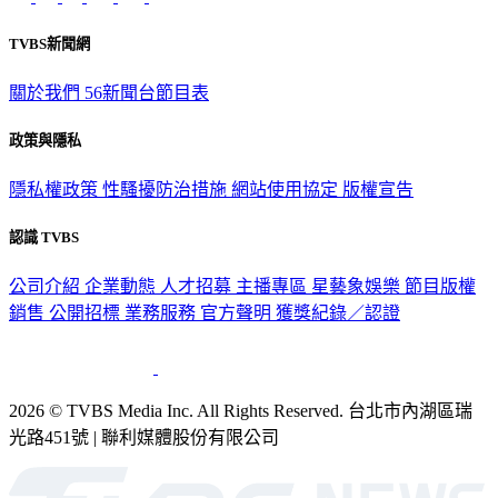
TVBS新聞網
關於我們
56新聞台節目表
政策與隱私
隱私權政策
性騷擾防治措施
網站使用協定
版權宣告
認識 TVBS
公司介紹
企業動態
人才招募
主播專區
星藝象娛樂
節目版權
銷售
公開招標
業務服務
官方聲明
獲獎紀錄／認證
2026 © TVBS Media Inc. All Rights Reserved. 台北市內湖區瑞
光路451號 | 聯利媒體股份有限公司