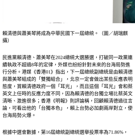
賴清德與蕭美琴將成為中華民國下一屆總統。（圖／胡瑞麒
攝）
民進黨賴清德、蕭美琴在2024總統大選勝選，打破同一政黨連
續執政不超過8年的定律，外媒也紛紛針對未來的台海局勢進
行分析。港媒《香港01》指出，下一屆總統副總統是由賴清德
與蕭美琴組成的「雙獨組合」，北京一定會做出某些反應表明
態度，賞賴清德政府一個「耳光」，而且這個「耳光」會和蔡
英文上任時的反應力度不同，因為賴清德的台獨立場比蔡英文
清晰、激進很多；香港《明報》則評論稱，回顧賴清德過往言
論，可看出他的「台獨本色」，賴上台勢必加劇兩岸對立，使
台海局勢火爆。
根據中選會數據，第16屆總統副總統選舉投票率為71.86%，
在三足鼎立的情況下，由民進黨賴清德、蕭美琴以40.05%得