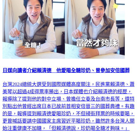
日媒向讀者介紹賴清德 他愛喝全糖珍奶、曾參加安倍國葬
台灣2024總統大選受到國際媒體高度關注，民進黨賴清德、蕭
美琴以超過4成得票率勝出，日本媒體也介紹賴清德的經歷，
報導除了提到他的對中立場、曾擔任立委及台南市長等，還特
別點出他曾經出席日本已故前首相安倍晉三的國葬典禮。有趣
的是，報導提到賴清德愛喝珍奶，不但掃街拜票的時候要喝，
更曾喊話要請中國國家主席習近平喝珍奶，雖然許多台灣人開
始注重健康不加糖，「但賴清德說，珍奶喝全糖才夠味。」
國際