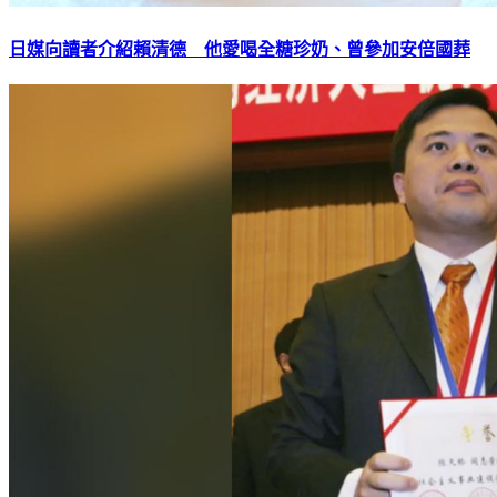
日媒向讀者介紹賴清德 他愛喝全糖珍奶、曾參加安倍國葬