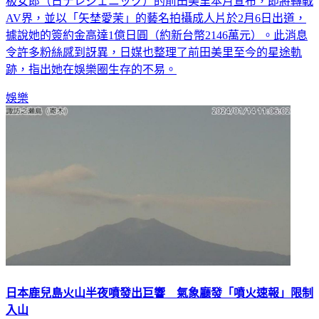
AV界，並以「矢埜愛茉」的藝名拍攝成人片於2月6日出道，
據說她的簽約金高達1億日圓（約新台幣2146萬元）。此消息
令許多粉絲感到訝異，日媒也整理了前田美里至今的星途軌
跡，指出她在娛樂圈生存的不易。
娛樂
日本鹿兒島火山半夜噴發出巨響 氣象廳發「噴火速報」限制
入山