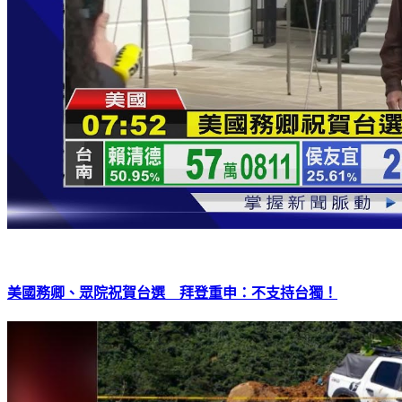
美國務卿、眾院祝賀台選 拜登重申：不支持台獨！