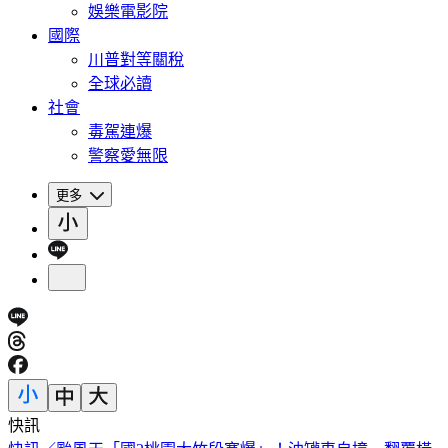
娛樂電影院
國際
川普對等關稅
全球必讀
社會
毒駕連爆
警察愛無限
更多
快訊