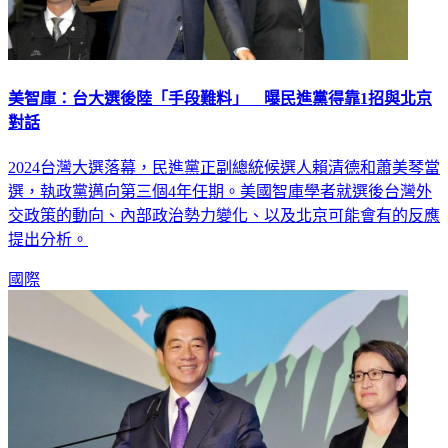
美智庫：台大選後陸「手段難料」 曝民進黨得靠1招與北京
對話
2024台灣大選落幕，民進黨正副總統候選人賴清德和蕭美琴當
選，執政黨邁向第三個4年任期。美國智庫學者就選後台灣外
交政策的動向、內部政治勢力變化、以及北京可能會有的反應
提出分析。
國際