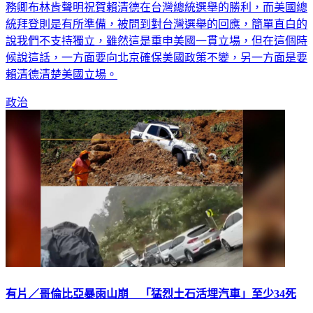
統拜登則是有所準備，被問到對台灣選舉的回應，簡單直白的
說我們不支持獨立，雖然這是重申美國一貫立場，但在這個時
候說這話，一方面要向北京確保美國政策不變，另一方面是要
賴清德清楚美國立場。
政治
有片／哥倫比亞暴雨山崩 「猛烈土石活埋汽車」至少34死
哥倫比亞北部近日大雨不斷，強烈雨勢導致13日發生山崩意