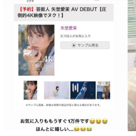
日本電視台看板女神轉戰AV界出道！ 傳簽約金高達1億日圓