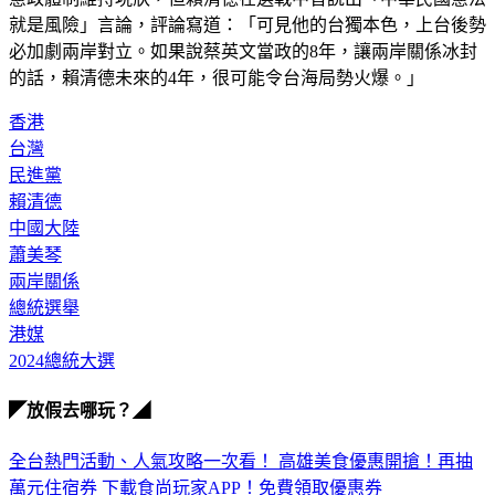
必加劇兩岸對立。如果說蔡英文當政的8年，讓兩岸關係冰封
的話，賴清德未來的4年，很可能令台海局勢火爆。」
香港
台灣
民進黨
賴清德
中國大陸
蕭美琴
兩岸關係
總統選舉
港媒
2024總統大選
◤放假去哪玩？◢
全台熱門活動、人氣攻略一次看！
高雄美食優惠開搶！再抽
萬元住宿券
下載食尚玩家APP！免費領取優惠券