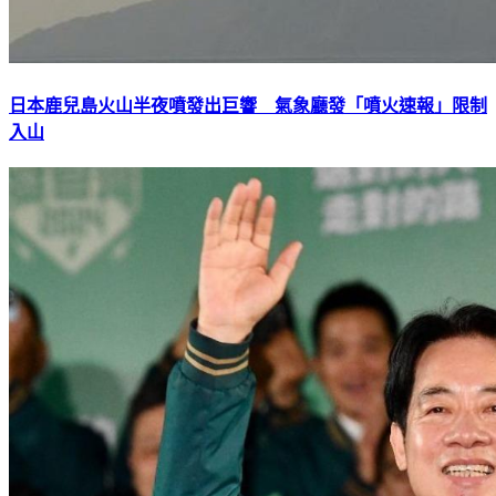
日本鹿兒島火山半夜噴發出巨響 氣象廳發「噴火速報」限制
入山