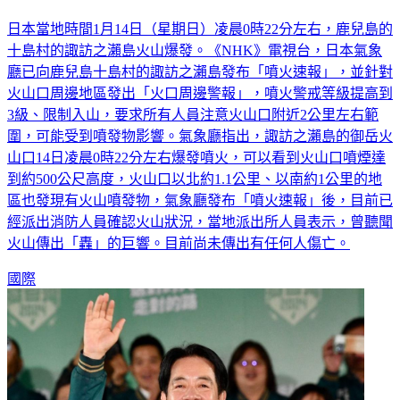
日本當地時間1月14日（星期日）凌晨0時22分左右，鹿兒島的
十島村的諏訪之瀨島火山爆發。《NHK》電視台，日本氣象
廳已向鹿兒島十島村的諏訪之瀨島發布「噴火速報」，並針對
火山口周邊地區發出「火口周邊警報」，噴火警戒等級提高到
3級、限制入山，要求所有人員注意火山口附近2公里左右範
圍，可能受到噴發物影響。氣象廳指出，諏訪之瀨島的御岳火
山口14日凌晨0時22分左右爆發噴火，可以看到火山口噴煙達
到約500公尺高度，火山口以北約1.1公里、以南約1公里的地
區也發現有火山噴發物，氣象廳發布「噴火速報」後，目前已
經派出消防人員確認火山狀況，當地派出所人員表示，曾聽聞
火山傳出「轟」的巨響。目前尚未傳出有任何人傷亡。
國際