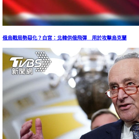
俄烏戰局勢惡化？白宮：北韓供俄飛彈 用於攻擊烏克蘭