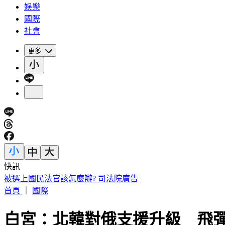
娛樂
國際
社會
更多
快訊
白海豚慢速擺尾！氣象粉專崩潰喊「叛逆難搞」：雨彈恐拖更
首頁
｜
國際
白宮：北韓對俄支援升級 飛