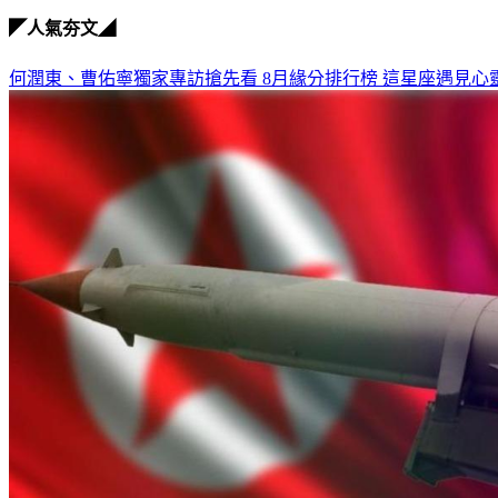
◤人氣夯文◢
何潤東、曹佑寧獨家專訪搶先看
8月緣分排行榜 這星座遇見心