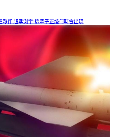
靈夥伴
超準測字!這輩子正緣何時會出現