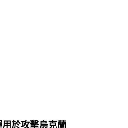
久
彈用於攻擊烏克蘭