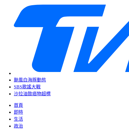
颱風白海豚動態
SBS歌謠大戰
沙拉油致癌物超標
首頁
即時
生活
政治