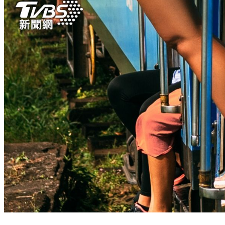
火車廁所噁貼硬來！她遭扒褲性侵3次 淚躲狼爪「半裸跳