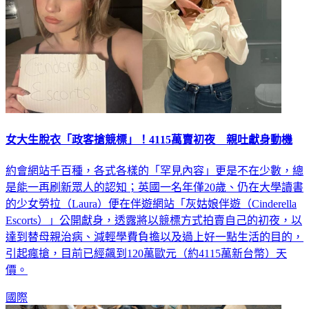
女大生脫衣「政客搶競標」！4115萬賣初夜 親吐獻身動機
約會網站千百種，各式各樣的「罕見內容」更是不在少數，總
是能一再刷新眾人的認知；英國一名年僅20歲、仍在大學讀書
的少女勞拉（Laura）便在伴遊網站「灰姑娘伴遊（Cinderella
Escorts）」公開獻身，透露將以競標方式拍賣自己的初夜，以
達到替母親治病、減輕學費負擔以及過上好一點生活的目的，
引起瘋搶，目前已經飆到120萬歐元（約4115萬新台幣）天
價。
國際