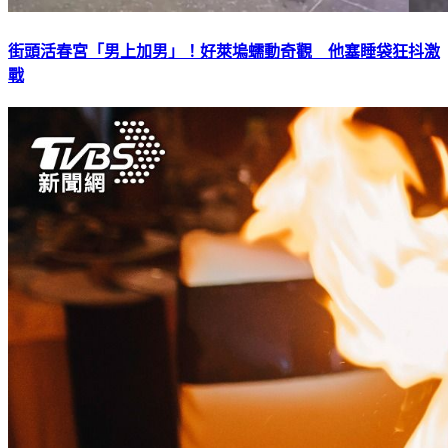
街頭活春宮「男上加男」！好萊塢蠕動奇觀 他塞睡袋狂抖激
戰