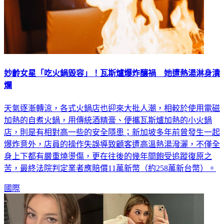
妙齡女星「吃火鍋毀容」！瓦斯爐爆炸釀禍 她遭熱湯淋身潰
爛
天氣逐漸轉涼，各式火鍋店也迎來大批人潮，相較於使用電磁
加熱的自煮火鍋，用傳統酒精膏、便攜瓦斯爐加熱的小火鍋
店，則是有相對高一些的安全隱患；新加坡多年前曾發生一起
爆炸意外，店員的操作失誤導致顧客遭高溫熱湯潑灑，不僅全
身上下都有嚴重燒燙傷，更在往後的幾年間飽受追蹤復原之
苦，最終法院判定業者應賠償11萬新幣（約258萬新台幣）。
國際