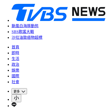
颱風白海豚動態
SBS歌謠大戰
沙拉油致癌物超標
首頁
即時
生活
政治
娛樂
國際
社會
更多