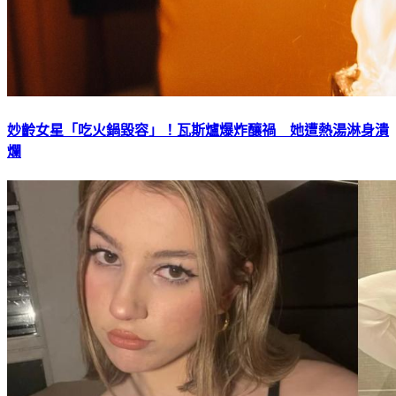
妙齡女星「吃火鍋毀容」！瓦斯爐爆炸釀禍 她遭熱湯淋身潰
爛