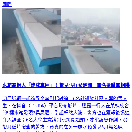
水箱塞假人「詭成真屍」！驚見4男1女泡爛 無名遺體真相曝
印尼近期一起詭異命案引起討論，6名就讀於社區大學的男大
生，在抖音（TikTok）平台發布影片，透露一行人在某棟校舍
的9樓水箱發現2具屍體，引起軒然大波，警方也在獲報後迅速
介入調查；6名大學生意識到玩笑開過頭，才承認惡作劇，沒
想到循片搜查的警方，竟真的在另一處水箱發現5具無名屍
體，意外開啟一樁「案外案」。