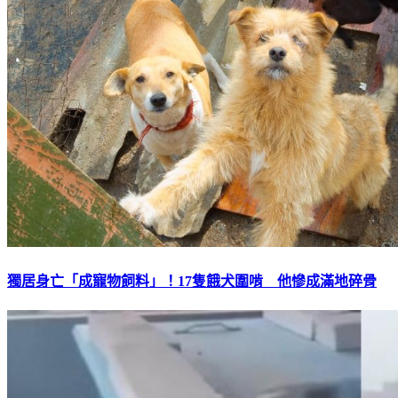
獨居身亡「成寵物飼料」！17隻餓犬圍啃 他慘成滿地碎骨