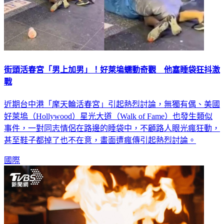
街頭活春宮「男上加男」！好萊塢蠕動奇觀 他塞睡袋狂抖激
戰
近期台中港「摩天輪活春宮」引起熱烈討論，無獨有偶、美國
好萊塢（Hollywood）星光大道（Walk of Fame）也發生類似
事件，一對同志情侶在路邊的睡袋中，不顧路人眼光瘋狂動，
甚至鞋子都掉了也不在意，畫面遭瘋傳引起熱烈討論。
國際