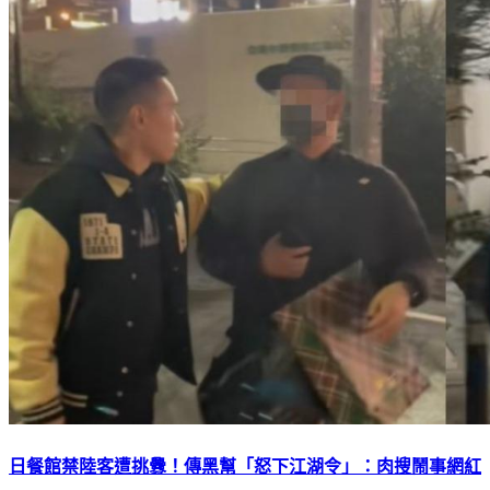
日餐館禁陸客遭挑釁！傳黑幫「怒下江湖令」：肉搜鬧事網紅