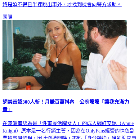
國際
網美羞認300人斬！月賺百萬抖內 公廁壞壞「讓我充滿力
量」
在澳洲備認為是「性事最活躍女人」的成人網紅安妮（Annie
Knight）原本是一名行銷主管，因為在OnlyFans經營的情色副
業被高層發現，因此慘遭開除，不料「身分轉換」後卻迎來事
業巔峰，不僅滿足了自己對於性的需求，更因此賺的盆滿缽