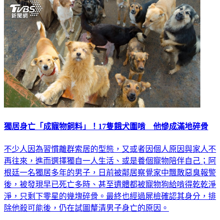
獨居身亡「成寵物飼料」！17隻餓犬圍啃 他慘成滿地碎骨
不少人因為習慣離群索居的型態，又或者因個人原因與家人不
再往來，進而選擇獨自一人生活、或是養個寵物陪伴自己；阿
根廷一名獨居多年的男子，日前被鄰居察覺家中飄散惡臭報警
後，被發現早已死亡多時、甚至遺體都被寵物狗給啃得乾乾淨
淨，只剩下零星的幾塊碎骨。最終也經過屍檢確認其身分，排
除他殺可能後，仍在試圖釐清男子身亡的原因。
國際