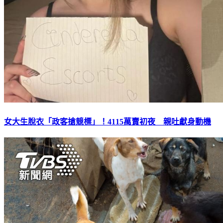
女大生脫衣「政客搶競標」！4115萬賣初夜 親吐獻身動機