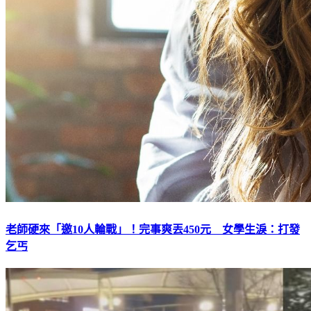
老師硬來「邀10人輪戰」！完事爽丟450元 女學生淚：打發
乞丐