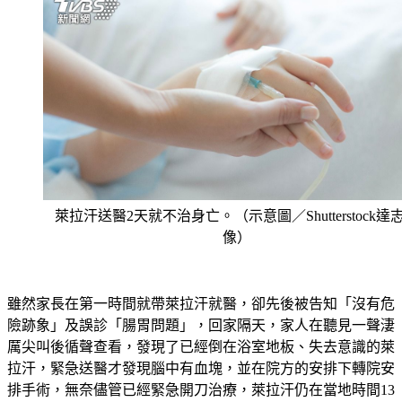
萊拉汗送醫2天就不治身亡。（示意圖／Shutterstock達
像）
雖然家長在第一時間就帶萊拉汗就醫，卻先後被告知「沒有危
險跡象」及誤診「腸胃問題」，回家隔天，家人在聽見一聲淒
厲尖叫後循聲查看，發現了已經倒在浴室地板、失去意識的萊
拉汗，緊急送醫才發現腦中有血塊，並在院方的安排下轉院安
排手術，無奈儘管已經緊急開刀治療，萊拉汗仍在當地時間13
日宣告不治，讓家屬相當震驚且無法接受。