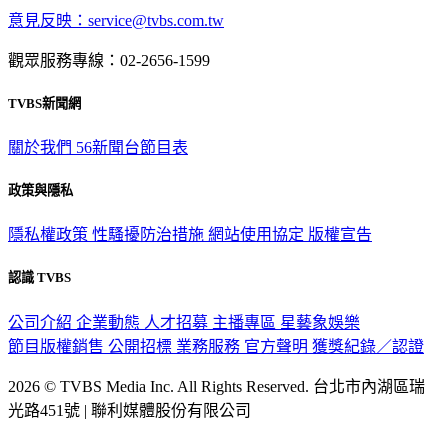
觀眾服務專線：02-2656-1599
TVBS新聞網
關於我們
56新聞台節目表
政策與隱私
隱私權政策
性騷擾防治措施
網站使用協定
版權宣告
認識 TVBS
公司介紹
企業動態
人才招募
主播專區
星藝象娛樂
節目版權銷售
公開招標
業務服務
官方聲明
獲獎紀錄／認證
2026 © TVBS Media Inc. All Rights Reserved. 台北市內湖區瑞
光路451號 | 聯利媒體股份有限公司