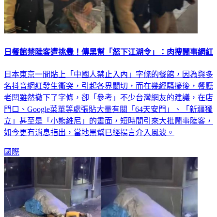
日餐館禁陸客遭挑釁！傳黑幫「怒下江湖令」：肉搜鬧事網紅
日本東京一間貼上「中國人禁止入內」字條的餐館，因為與多
名抖音網紅發生衝突，引起各界關切，而在幾經騷擾後，餐廳
老闆雖然撤下了字條，卻「參考」不少台灣網友的建議，在店
門口、Google菜單等處張貼大量有關「64天安門」、「新疆獨
立」甚至是「小熊維尼」的畫面，短時間引來大批鬧事陸客，
如今更有消息指出，當地黑幫已經揚言介入風波。
國際