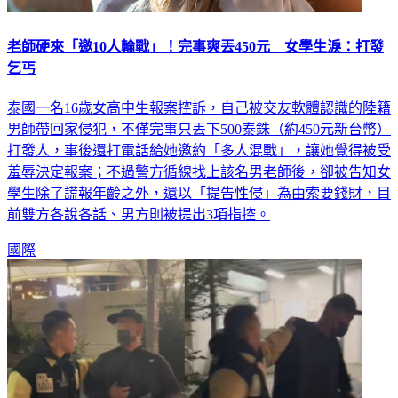
老師硬來「邀10人輪戰」！完事爽丟450元 女學生淚：打發
乞丐
泰國一名16歲女高中生報案控訴，自己被交友軟體認識的陸籍
男師帶回家侵犯，不僅完事只丟下500泰銖（約450元新台幣）
打發人，事後還打電話給她邀約「多人混戰」，讓她覺得被受
羞辱決定報案；不過警方循線找上該名男老師後，卻被告知女
學生除了謊報年齡之外，還以「提告性侵」為由索要錢財，目
前雙方各說各話、男方則被提出3項指控。
國際