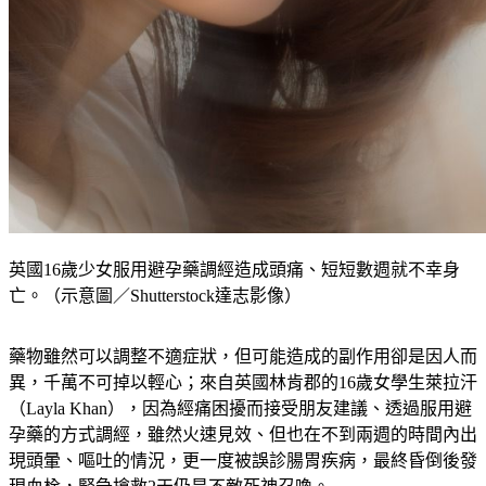
英國16歲少女服用避孕藥調經造成頭痛、短短數週就不幸身
亡。（示意圖／Shutterstock達志影像）
藥物雖然可以調整不適症狀，但可能造成的副作用卻是因人而
異，千萬不可掉以輕心；來自英國林肯郡的16歲女學生萊拉汗
（Layla Khan），因為經痛困擾而接受朋友建議、透過服用避
孕藥的方式調經，雖然火速見效、但也在不到兩週的時間內出
現頭暈、嘔吐的情況，更一度被誤診腸胃疾病，最終昏倒後發
現血栓，緊急搶救2天仍是不敵死神召喚。