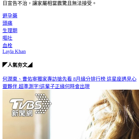
避孕藥
頭痛
生理期
嘔吐
血栓
Layla Khan
◤人氣夯文◢
何潤東、曹佑寧獨家專訪搶先看
8月緣分排行榜 這星座遇見心
靈夥伴
超準測字!這輩子正緣何時會出現