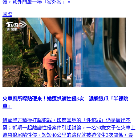
國際
火車廁所噁貼硬來！她遭扒褲性侵3次 淚躲狼爪「半裸跳
車」
儘管警方積極打擊犯罪，印度當地的「性犯罪」仍是層出不
窮；近期一起離譜性侵案件引起討論，一名30歲女子在火車上
遭惡狼尾隨性侵、短短40公里的路程就被迫發生3次關係，最
終是迫不得已半裸跳出車外，才找到機會向警方求助。