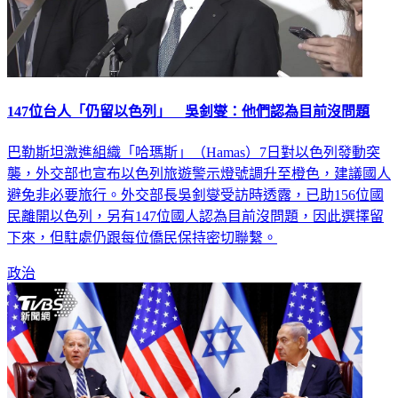
147位台人「仍留以色列」 吳釗燮：他們認為目前沒問題
巴勒斯坦激進組織「哈瑪斯」（Hamas）7日對以色列發動突
襲，外交部也宣布以色列旅遊警示燈號調升至橙色，建議國人
避免非必要旅行。外交部長吳釗燮受訪時透露，已助156位國
民離開以色列，另有147位國人認為目前沒問題，因此選擇留
下來，但駐處仍跟每位僑民保持密切聯繫。
政治