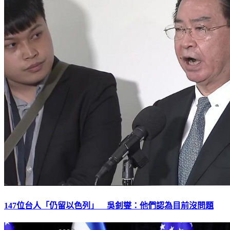
147位台人「仍留以色列」 吳釗燮：他們認為目前沒問題