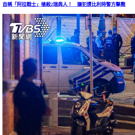
自稱「阿拉戰士」槍殺2瑞典人！ 嫌犯遭比利時警方擊斃