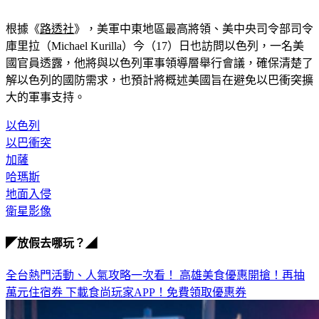
根據
《
路透社
》
，美軍中東地區最高將領、美中央司令部司令
庫里拉（Michael Kurilla）今（17）日也訪問以色列，一名美
國官員透露，他將與以色列軍事領導層舉行會議，確保清楚了
解以色列的國防需求，也預計將概述美國旨在避免以巴衝突擴
大的軍事支持。
以色列
以巴衝突
加薩
哈瑪斯
地面入侵
衛星影像
◤放假去哪玩？◢
全台熱門活動、人氣攻略一次看！
高雄美食優惠開搶！再抽
萬元住宿券
下載食尚玩家APP！免費領取優惠券