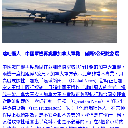
咄咄逼人！中國軍機再挑釁加拿大軍機 僅隔5公尺險象曝
中國戰鬥機再度騷擾在亞洲國際空域執行任務的加拿大軍機，
兩機一度相距僅5公尺，加拿大軍方表示此舉非常不專業、具
高度危險性。加媒「環球新聞」（Global News）當時正在加
拿大軍機上隨行採訪，目睹中國軍機以「咄咄逼人的方式」攔
截一架加拿大軍機。加拿大軍方當時正參與執行聯合國安理會
對朝鮮制裁的「霓虹行動」任務 （Operation Neon）。加軍少
將賀德斯頓 （Iain Huddleston） 說：「他們咄咄逼人，在某種
程度上我們認為這是不安全和不專業的。我們是在執行任務，