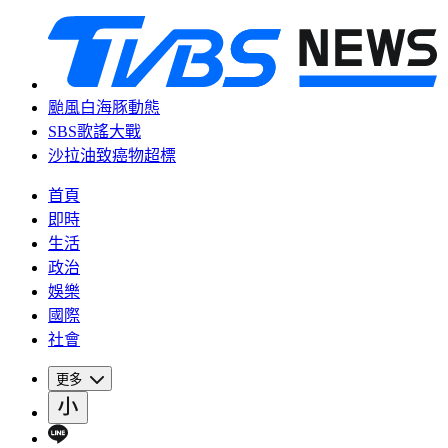
颱風白海豚動態
SBS歌謠大戰
沙拉油致癌物超標
首頁
即時
生活
政治
娛樂
國際
社會
更多