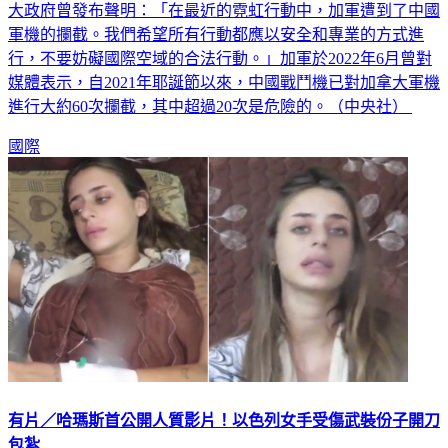
目睹這起險些相撞事件。去年11月發生一起類似事件後，加拿
大政府曾發布聲明：「在最近的霓虹行動中，加軍遭到了中國
軍機的攔截。我們希望所有行動都應以安全和專業的方式進
行，不要妨礙國際空域的合法行動。」加軍於2022年6月曾對
媒體表示，自2021年耶誕節以來，中國戰鬥機已對加拿大軍機
進行大約60次攔截，其中超過20次是危險的。（中央社）
國際
有片／哈瑪斯首公開人質影片！以色列女手受傷武裝份子開刀