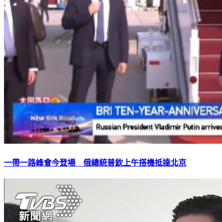
一帶一路峰會今登場 俄總統普欽上午搭機抵達北京