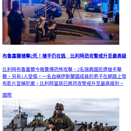
布魯塞爾槍擊2死！槍手仍在逃 比利時恐攻警戒升至最高級
比利時布魯塞爾今晚驚傳恐怖攻擊，2名瑞典國民遭槍手擊
斃，另有1人受傷。一名自稱伊斯蘭國成員的男子在網路上發
布影片宣稱犯案，比利時當局已將恐攻警戒升至最高級別。
國際