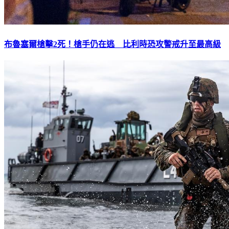
布魯塞爾槍擊2死！槍手仍在逃 比利時恐攻警戒升至最高級