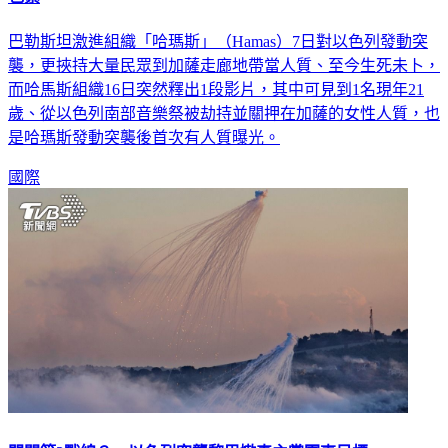
包紮
巴勒斯坦激進組織「哈瑪斯」（Hamas）7日對以色列發動突
襲，更挾持大量民眾到加薩走廊地帶當人質、至今生死未卜，
而哈馬斯組織16日突然釋出1段影片，其中可見到1名現年21
歲、從以色列南部音樂祭被劫持並關押在加薩的女性人質，也
是哈瑪斯發動突襲後首次有人質曝光。
國際