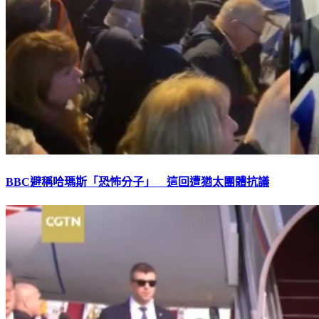
BBC避稱哈瑪斯「恐怖分子」 這回遭猶太團體抗議