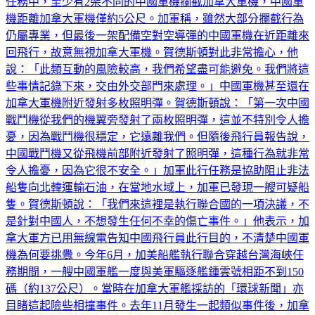
這種攻擊性確實出乎意料，也是不必要的。」在8個多小時的
任務中，至少有2架不同的中國軍機攔截加拿大軍機，中國軍
機距離加拿大軍機僅約5公尺。加軍稱，雖然大部分攔截行為
仍屬專業，但最後一架配備空對空導彈的中國軍機在近距離來
回飛行，故意無視加拿大軍機。賀德斯頓對此非常擔心，他
說：「此類互動的風險較高，我們希望盡可能避免。我們將這
些事情記錄下來，交由外交部門來處理。」中國軍機甚至還在
加拿大軍機附近發射多枚照明彈。賀德斯頓說：「第一次中國
戰鬥機從我們的機翼旁發射了兩枚照明彈，這並不特別令人擔
憂，因為戰鬥機很穩定，它遠離我們。但隨後飛行員報告說，
中國戰鬥機又從飛機前部附近發射了照明彈，這種行為就非常
令人擔憂，因為它很不安全。」加軍此行任務是協助阻止非法
船隻向北韓運輸石油，在當地水域上，加軍已發現一艘可疑船
隻。賀德斯頓說：「我們來這裡是執行聯合國的一項決議，不
是針對中國人，不想發生任何不幸的傷亡事件。」他表示，加
拿大軍方已用無線電告知中國飛行員此行目的，不清楚中國軍
機為何要挑釁。今年6月，加美船艦執行聯合穿越台灣海峽任
務期間，一艘中國軍艦一度與美軍驅逐艦鍾雲號相距不到150
碼（約137公尺）。當時在加拿大軍艦採訪的「環球新聞」亦