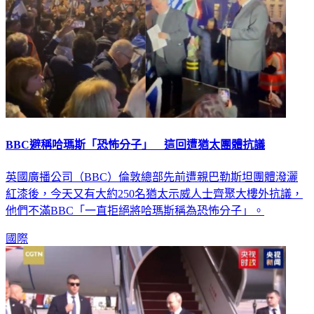
BBC避稱哈瑪斯「恐怖分子」 這回遭猶太團體抗議
英國廣播公司（BBC）倫敦總部先前遭親巴勒斯坦團體潑灑
紅漆後，今天又有大約250名猶太示威人士齊聚大樓外抗議，
他們不滿BBC「一直拒絕將哈瑪斯稱為恐怖分子」。
國際