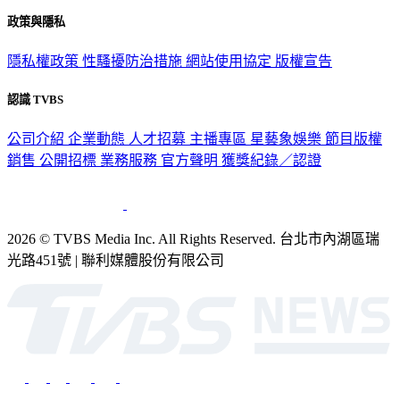
關於我們
56新聞台節目表
政策與隱私
隱私權政策
性騷擾防治措施
網站使用協定
版權宣告
認識 TVBS
公司介紹
企業動態
人才招募
主播專區
星藝象娛樂
節目版權
銷售
公開招標
業務服務
官方聲明
獲獎紀錄／認證
2026 © TVBS Media Inc. All Rights Reserved. 台北市內湖區瑞
光路451號 | 聯利媒體股份有限公司