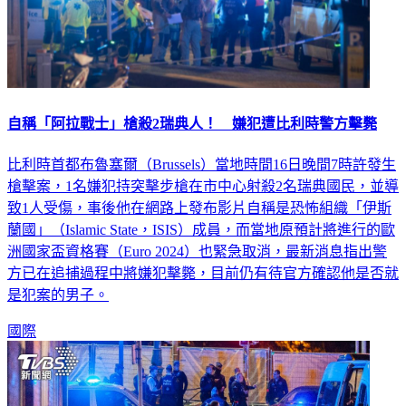
自稱「阿拉戰士」槍殺2瑞典人！ 嫌犯遭比利時警方擊斃
比利時首都布魯塞爾（Brussels）當地時間16日晚間7時許發生
槍擊案，1名嫌犯持突擊步槍在市中心射殺2名瑞典國民，並導
致1人受傷，事後他在網路上發布影片自稱是恐怖組織「伊斯
蘭國」（Islamic State，ISIS）成員，而當地原預計將進行的歐
洲國家盃資格賽（Euro 2024）也緊急取消，最新消息指出警
方已在追捕過程中將嫌犯擊斃，目前仍有待官方確認他是否就
是犯案的男子。
國際