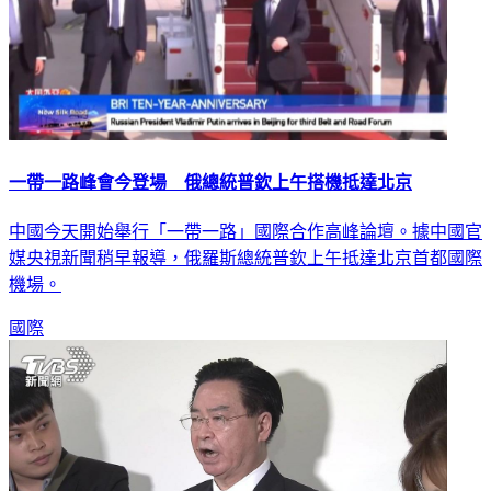
一帶一路峰會今登場 俄總統普欽上午搭機抵達北京
中國今天開始舉行「一帶一路」國際合作高峰論壇。據中國官
媒央視新聞稍早報導，俄羅斯總統普欽上午抵達北京首都國際
機場。
國際