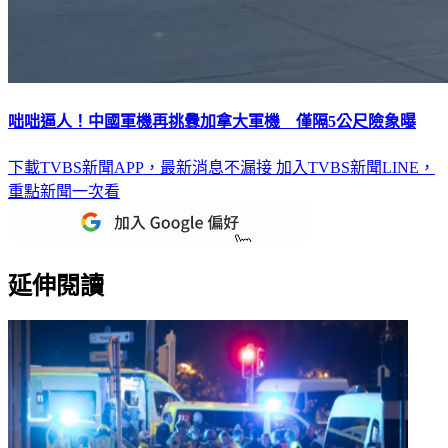
咄咄逼人！中國軍機再挑釁加拿大軍機 僅隔5公尺險象曝
下載TVBS新聞APP，最新消息不漏接
加入TVBS新聞LINE，
重點新聞一次看
延伸閱讀