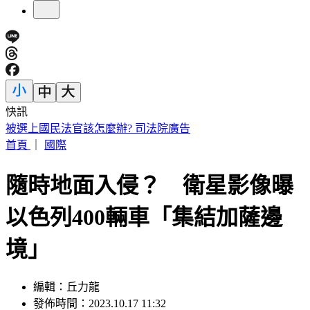
快訊
拜票突遭恐怖攻擊！台中里長被潑糞叫囂 請託不成竟酒後
發飆
首頁
｜
國際
隨時地面入侵？ 衛星影像曝
以色列400輛車「集結加薩邊
境」
編輯：丘力龍