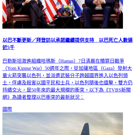
以巴不斷更新／拜登訪以承諾繼續提供支持 以巴死亡人數逼
近5千
巴勒斯坦激進組織哈瑪斯（Hamas）7日清晨在贖罪日戰爭
（Yom Kippur War）50週年之際，從加薩地區（Gaza）發射大
量火箭突襲以色列，並派遣武裝分子跨越國界進入以色列領
土，俘虜及殺害以國平民和士兵，以色列隨後也還擊，雙方仍
持續交火，是50年來的最大規模的衝突。以下為《TVBS新聞
網》為讀者整理以巴衝突的最新狀況：
國際