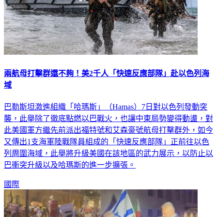
兩航母打擊群還不夠！美2千人「快速反應部隊」赴以色列海
域
巴勒斯坦激進組織「哈瑪斯」（Hamas）7日對以色列發動突
襲，此舉除了徹底點燃以巴戰火，也讓中東局勢變得動盪，對
此美國軍方繼先前派出福特號和艾森豪號航母打擊群外，如今
又傳出1支海軍陸戰隊員組成的「快速反應部隊」正前往以色
列周圍海域，此舉將升級美國在該地區的武力展示，以防止以
巴衝突升級以及哈瑪斯的進一步擴張。
國際