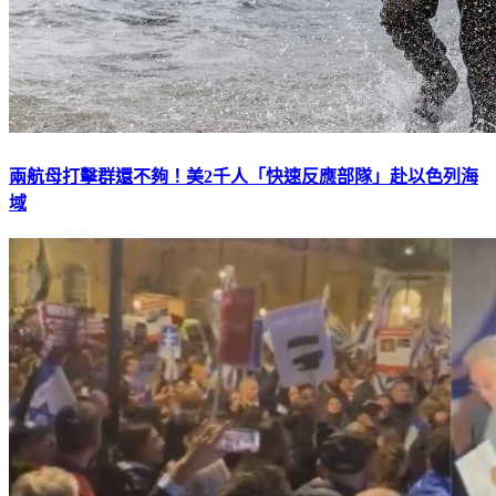
兩航母打擊群還不夠！美2千人「快速反應部隊」赴以色列海
域