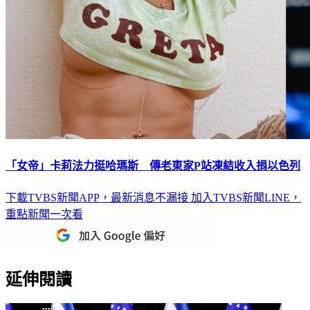
「女帝」卡莉法力挺哈瑪斯 傳老東家P站凍結收入捐以色列
下載TVBS新聞APP，最新消息不漏接
加入TVBS新聞LINE，
重點新聞一次看
延伸閱讀