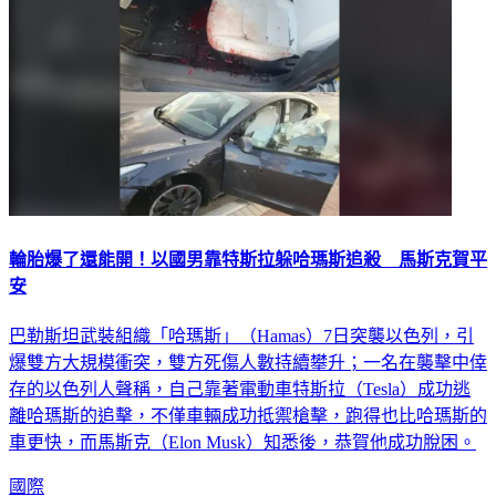
輪胎爆了還能開！以國男靠特斯拉躲哈瑪斯追殺 馬斯克賀平
安
巴勒斯坦武裝組織「哈瑪斯」（Hamas）7日突襲以色列，引
爆雙方大規模衝突，雙方死傷人數持續攀升；一名在襲擊中倖
存的以色列人聲稱，自己靠著電動車特斯拉（Tesla）成功逃
離哈瑪斯的追擊，不僅車輛成功抵禦槍擊，跑得也比哈瑪斯的
車更快，而馬斯克（Elon Musk）知悉後，恭賀他成功脫困。
國際