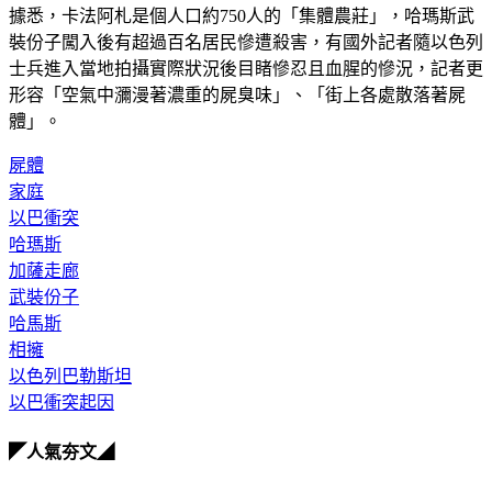
據悉，卡法阿札是個人口約750人的「集體農莊」，哈瑪斯武
裝份子闖入後有超過百名居民慘遭殺害，有國外記者隨以色列
士兵進入當地拍攝實際狀況後目睹慘忍且血腥的慘況，記者更
形容「空氣中瀰漫著濃重的屍臭味」、「街上各處散落著屍
體」。
屍體
家庭
以巴衝突
哈瑪斯
加薩走廊
武裝份子
哈馬斯
相擁
以色列巴勒斯坦
以巴衝突起因
◤人氣夯文◢