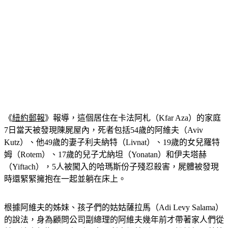
《
紐約郵報
》報導，這個居住在卡法阿札（Kfar Aza）的家庭
7日當天被發現陳屍屋內，死者包括54歲的阿維夫（Aviv 
Kutz）、他49歲的妻子利夫納特（Livnat）、19歲的女兒羅特
姆（Rotem）、17歲的兒子尤納坦（Yonatan）和伊夫塔赫
（Yiftach），5人被闖入的哈瑪斯份子殘忍殺害，屍體被發現
時還緊緊擁抱在一起並躺在床上。
根據阿維夫的姊妹、孩子們的姑姑薩拉馬（Adi Levy Salama）
的說法，身為顧問公司副總理的阿維夫幾年前才帶著家人們從