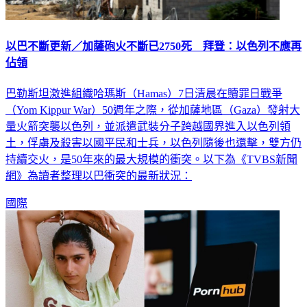
以巴不斷更新／加薩砲火不斷已2750死 拜登：以色列不應再
佔領
巴勒斯坦激進組織哈瑪斯（Hamas）7日清晨在贖罪日戰爭
（Yom Kippur War）50週年之際，從加薩地區（Gaza）發射大
量火箭突襲以色列，並派遣武裝分子跨越國界進入以色列領
土，俘虜及殺害以國平民和士兵，以色列隨後也還擊，雙方仍
持續交火，是50年來的最大規模的衝突。以下為《TVBS新聞
網》為讀者整理以巴衝突的最新狀況：
國際