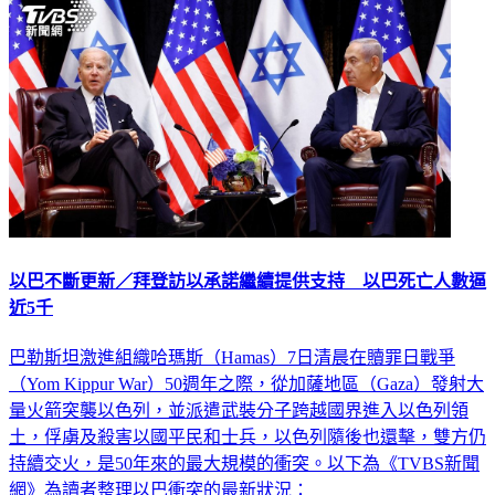
以巴不斷更新／拜登訪以承諾繼續提供支持 以巴死亡人數逼
近5千
巴勒斯坦激進組織哈瑪斯（Hamas）7日清晨在贖罪日戰爭
（Yom Kippur War）50週年之際，從加薩地區（Gaza）發射大
量火箭突襲以色列，並派遣武裝分子跨越國界進入以色列領
土，俘虜及殺害以國平民和士兵，以色列隨後也還擊，雙方仍
持續交火，是50年來的最大規模的衝突。以下為《TVBS新聞
網》為讀者整理以巴衝突的最新狀況：