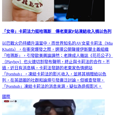
「女帝」卡莉法力挺哈瑪斯 傳老東家P站凍結收入捐以色列
以巴戰火仍持續升溫當中，而世界知名的AV女星卡莉法（Mia
Khalifa），在衝突爆發之際，選擇公開聲援伊斯蘭主義組織
「哈瑪斯」，引發歐美輿論譁然；老牌成人雜誌《花花公子》
（Playboy）也火速切割發布聲明，終止與卡莉法的合作。不
過，近日有消息稱，卡莉法發跡的老東家色情網站
「Pornhub」，凍結卡莉法的影片收入，並將其捐贈給以色
列，在英語圈的社群和論壇引發廣泛討論。但據查發現，
「Pornhub」凍結卡莉法的消息來源，疑似為造假影片。
國際