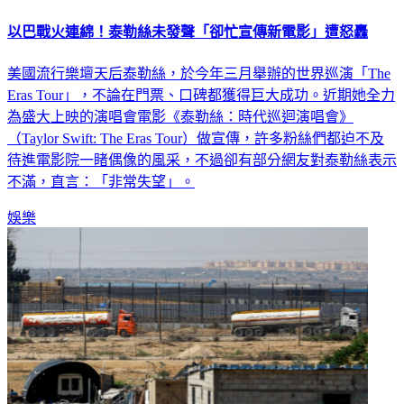
以巴戰火連綿！泰勒絲未發聲「卻忙宣傳新電影」遭怒轟
美國流行樂壇天后泰勒絲，於今年三月舉辦的世界巡演「The
Eras Tour」，不論在門票、口碑都獲得巨大成功。近期她全力
為盛大上映的演唱會電影《泰勒絲：時代巡迴演唱會》
（Taylor Swift: The Eras Tour）做宣傳，許多粉絲們都迫不及
待進電影院一睹偶像的風采，不過卻有部分網友對泰勒絲表示
不滿，直言：「非常失望」。
娛樂