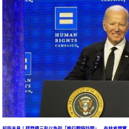
前所未見！拜登週三赴以色列「進行戰時訪問」 布林肯證實