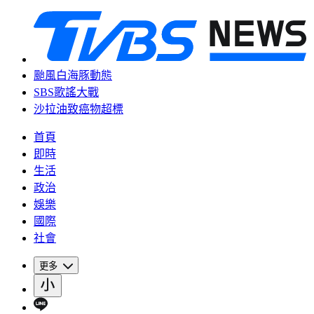
颱風白海豚動態
SBS歌謠大戰
沙拉油致癌物超標
首頁
即時
生活
政治
娛樂
國際
社會
更多