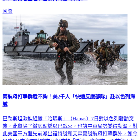
國際
兩航母打擊群還不夠！美2千人「快速反應部隊」赴以色列海
域
巴勒斯坦激進組織「哈瑪斯」（Hamas）7日對以色列發動突
襲，此舉除了徹底點燃以巴戰火，也讓中東局勢變得動盪，對
此美國軍方繼先前派出福特號和艾森豪號航母打擊群外，如今