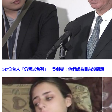
147位台人「仍留以色列」 吳釗燮：他們認為目前沒問題