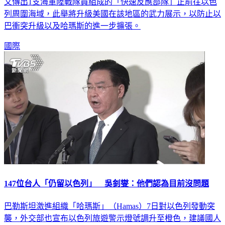
又傳出1支海軍陸戰隊員組成的「快速反應部隊」正前往以色
列周圍海域，此舉將升級美國在該地區的武力展示，以防止以
巴衝突升級以及哈瑪斯的進一步擴張。
國際
147位台人「仍留以色列」 吳釗燮：他們認為目前沒問題
巴勒斯坦激進組織「哈瑪斯」（Hamas）7日對以色列發動突
襲，外交部也宣布以色列旅遊警示燈號調升至橙色，建議國人