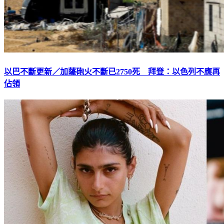
以巴不斷更新／加薩砲火不斷已2750死 拜登：以色列不應再
佔領