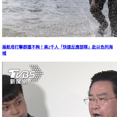
兩航母打擊群還不夠！美2千人「快速反應部隊」赴以色列海
域