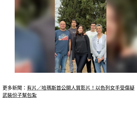
更多新聞：
有片／哈瑪斯首公開人質影片！以色列女手受傷疑
武裝份子幫包紮