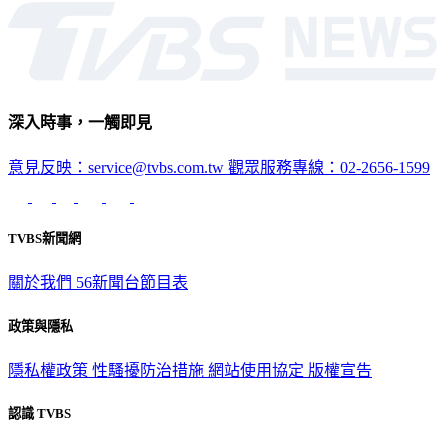
深入時事，一觸即見
意見反映：service@tvbs.com.tw
觀眾服務專線：02-2656-1599
TVBS新聞網
關於我們
56新聞台節目表
政策與隱私
隱私權政策
性騷擾防治措施
網站使用協定
版權宣告
認識 TVBS