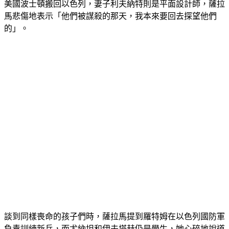
美國波士頓搬回以色列，妻子利夫納特則是平面設計師，薩拉
馬悲傷地表示「他們被謀殺的那天，我本來要回去探望他們
的」。
談到同樣喪命的孩子們時，薩拉馬提到羅特姆在以色列國防軍
負責訓練新兵，而尤納坦和伊夫塔赫仍是學生，她心碎地說道