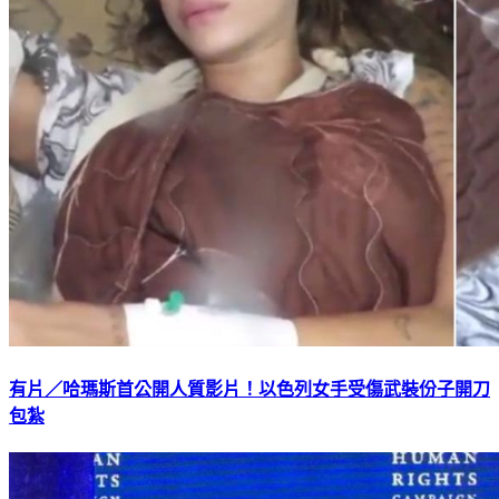
有片／哈瑪斯首公開人質影片！以色列女手受傷武裝份子開刀
包紮