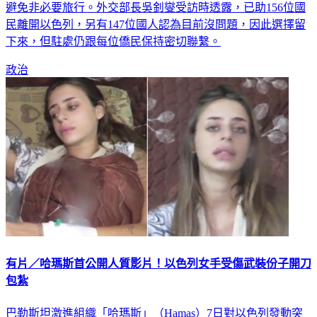
避免非必要旅行。外交部長吳釗燮受訪時透露，已助156位國
民離開以色列，另有147位國人認為目前沒問題，因此選擇留
下來，但駐處仍跟每位僑民保持密切聯繫。
政治
有片／哈瑪斯首公開人質影片！以色列女手受傷武裝份子開刀
包紮
巴勒斯坦激進組織「哈瑪斯」（Hamas）7日對以色列發動突