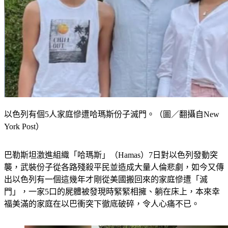
以色列有個5人家庭慘遭哈瑪斯份子滅門。（圖／翻攝自New
York Post）
巴勒斯坦激進組織「哈瑪斯」（Hamas）7日對以色列發動突
襲，武裝份子從各路殘殺平民並造成大量人倫悲劇，如今又傳
出以色列有一個這幾年才剛從美國搬回來的家庭慘遭「滅
門」，一家5口的屍體被發現時緊緊相擁、躺在床上，本來幸
福美滿的家庭在以巴衝突下徹底破碎，令人心痛不已。