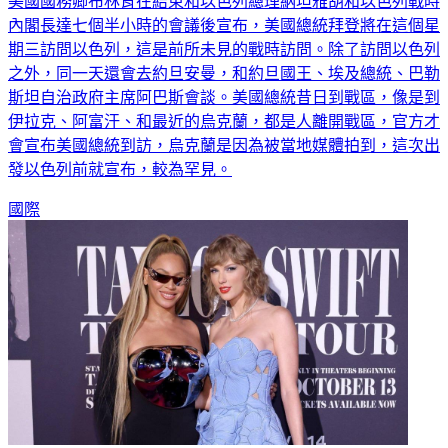
美國國務卿布林肯在結束和以色列總理納坦雅胡和以色列戰時
內閣長達七個半小時的會議後宣布，美國總統拜登將在這個星
期三訪問以色列，這是前所未見的戰時訪問。除了訪問以色列
之外，同一天還會去約旦安曼，和約旦國王、埃及總統、巴勒
斯坦自治政府主席阿巴斯會談。美國總統昔日到戰區，像是到
伊拉克、阿富汗、和最近的烏克蘭，都是人離開戰區，官方才
會宣布美國總統到訪，烏克蘭是因為被當地媒體拍到，這次出
發以色列前就宣布，較為罕見。
國際