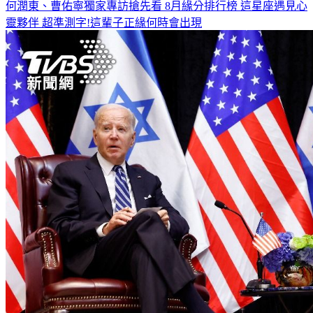
何潤東、曹佑寧獨家專訪搶先看
8月緣分排行榜 這星座遇見心
靈夥伴
超準測字!這輩子正緣何時會出現