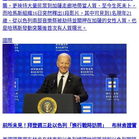
襲，更挾持大量民眾到加薩走廊地帶當人質、至今生死未卜，
而哈馬斯組織16日突然釋出1段影片，其中可見到1名現年21
歲、從以色列南部音樂祭被劫持並關押在加薩的女性人質，也
是哈瑪斯發動突襲後首次有人質曝光。
國際
前所未見！拜登週三赴以色列「進行戰時訪問」 布林肯證實