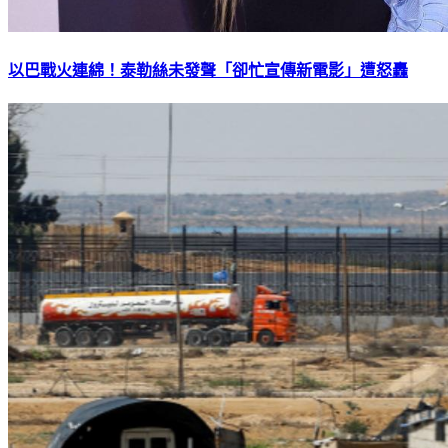
以巴戰火連綿！泰勒絲未發聲「卻忙宣傳新電影」遭怒轟