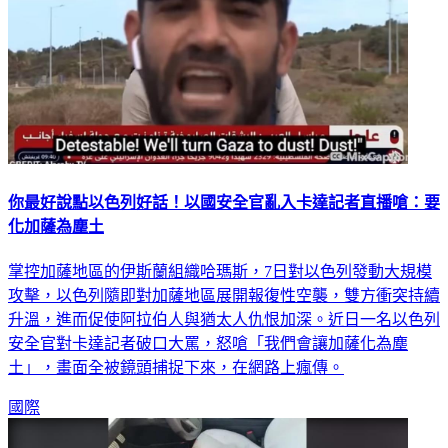
你最好說點以色列好話！以國安全官亂入卡達記者直播嗆：要
化加薩為塵土
掌控加薩地區的伊斯蘭組織哈瑪斯，7日對以色列發動大規模
攻擊，以色列隨即對加薩地區展開報復性空襲，雙方衝突持續
升溫，進而促使阿拉伯人與猶太人仇恨加深。近日一名以色列
安全官對卡達記者破口大罵，怒嗆「我們會讓加薩化為塵
土」，畫面全被鏡頭捕捉下來，在網路上瘋傳。
國際