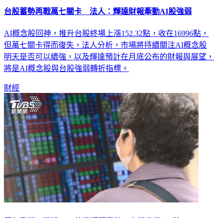
台股蓄勢再戰萬七關卡 法人：輝達財報牽動AI股強弱
AI概念股回神，推升台股終場上漲152.32點，收在16996點，
但萬七關卡得而復失，法人分析，市場將持續關注AI概念股
明天是否可以續強，以及輝達預計在月底公布的財報與展望，
將是AI概念股與台股強弱轉折指標。
財經