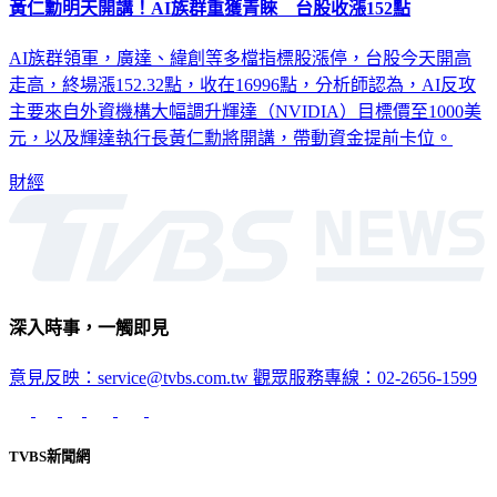
黃仁勳明天開講！AI族群重獲青睞 台股收漲152點
AI族群領軍，廣達、緯創等多檔指標股漲停，台股今天開高
走高，終場漲152.32點，收在16996點，分析師認為，AI反攻
主要來自外資機構大幅調升輝達（NVIDIA）目標價至1000美
元，以及輝達執行長黃仁勳將開講，帶動資金提前卡位。
財經
深入時事，一觸即見
意見反映：service@tvbs.com.tw
觀眾服務專線：02-2656-1599
TVBS新聞網