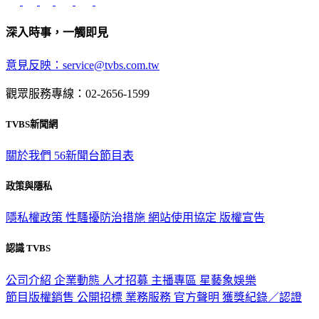
深入時事，一觸即見
意見反映：service@tvbs.com.tw
觀眾服務專線：02-2656-1599
TVBS新聞網
關於我們
56新聞台節目表
政策與隱私
隱私權政策
性騷擾防治措施
網站使用協定
版權宣告
認識 TVBS
公司介紹
企業動態
人才招募
主播專區
星藝象娛樂
節目版權銷售
公開招標
業務服務
官方聲明
獲獎紀錄／認證