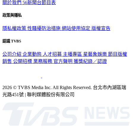
關於我們
56新聞台節目表
政策與隱私
隱私權政策
性騷擾防治措施
網站使用協定
版權宣告
認識 TVBS
公司介紹
企業動態
人才招募
主播專區
星藝象娛樂
節目版權
銷售
公開招標
業務服務
官方聲明
獲獎紀錄／認證
2026 © TVBS Media Inc. All Rights Reserved. 台北市內湖區瑞
光路451號 | 聯利媒體股份有限公司