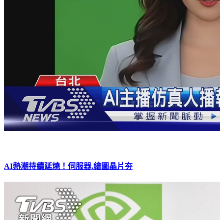
AI熱潮持續延燒！伺服器.繪圖晶片夯