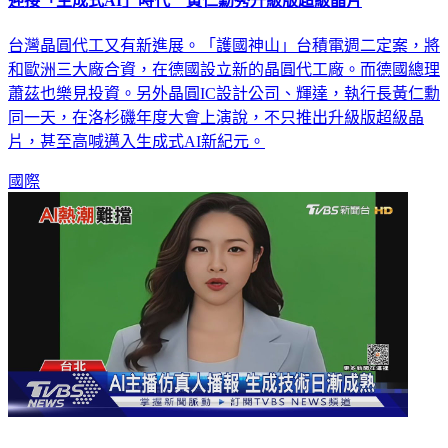
迎接「生成式AI」時代 黃仁勳秀升級版超級晶片
台灣晶圓代工又有新進展。「護國神山」台積電週二定案，將
和歐洲三大廠合資，在德國設立新的晶圓代工廠。而德國總理
蕭茲也樂見投資。另外晶圓IC設計公司、輝達，執行長黃仁勳
同一天，在洛杉磯年度大會上演說，不只推出升級版超級晶
片，甚至高喊邁入生成式AI新紀元。
國際