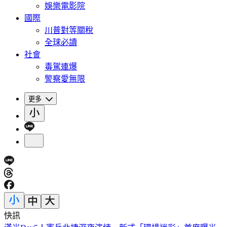
娛樂電影院
國際
川普對等關稅
全球必讀
社會
毒駕連爆
警察愛無限
更多
快訊