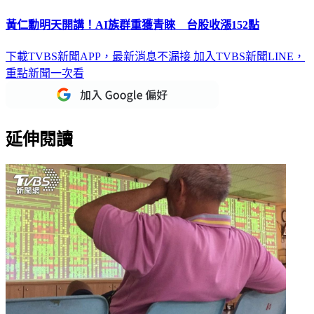
黃仁勳明天開講！AI族群重獲青睞 台股收漲152點
下載TVBS新聞APP，最新消息不漏接
加入TVBS新聞LINE，
重點新聞一次看
延伸閱讀