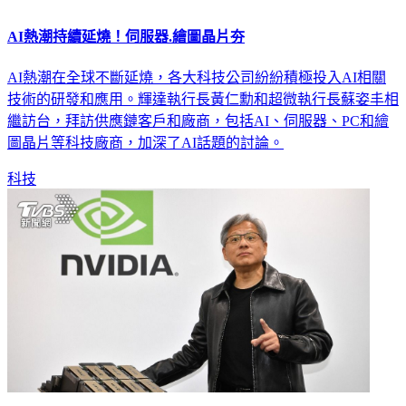
AI熱潮持續延燒！伺服器.繪圖晶片夯
AI熱潮在全球不斷延燒，各大科技公司紛紛積極投入AI相關
技術的研發和應用。輝達執行長黃仁勳和超微執行長蘇姿丰相
繼訪台，拜訪供應鏈客戶和廠商，包括AI、伺服器、PC和繪
圖晶片等科技廠商，加深了AI話題的討論。
科技