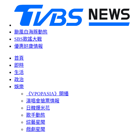
颱風白海豚動態
SBS歌謠大戰
優惠好康情報
首頁
即時
生活
政治
娛樂
《VPOPASIA》開播
演唱會搶票情報
日韓爆米花
歌手動態
綜藝星聞
戲劇星聞