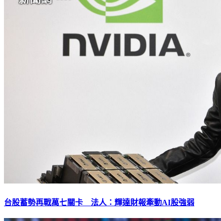
台股蓄勢再戰萬七關卡 法人：輝達財報牽動AI股強弱