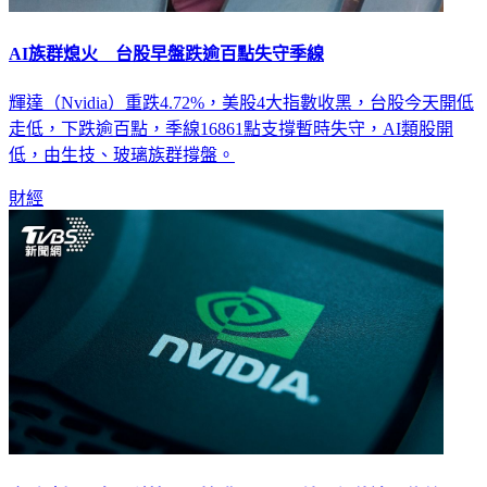
AI族群熄火 台股早盤跌逾百點失守季線
輝達（Nvidia）重跌4.72%，美股4大指數收黑，台股今天開低
走低，下跌逾百點，季線16861點支撐暫時失守，AI類股開
低，由生技、玻璃族群撐盤。
財經