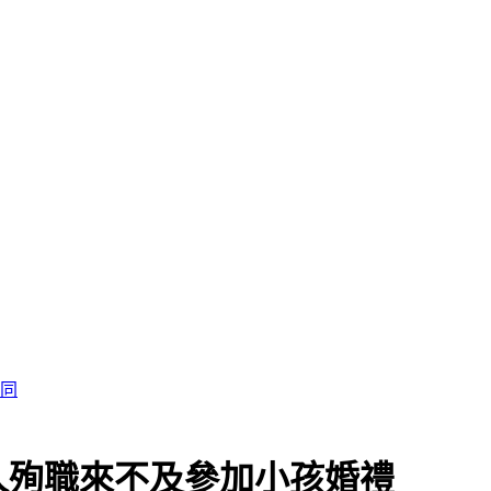
認同
人殉職來不及參加小孩婚禮