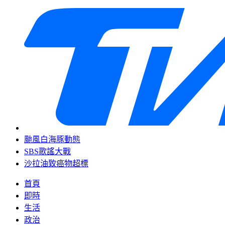
颱風白海豚動態
SBS歌謠大戰
沙拉油致癌物超標
首頁
即時
生活
政治