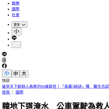
娛樂
國際
社會
更多
快訊
遠見天下創辦人高希均90歲辭世！「長壽5秘訣」曝 醫生也
首頁
｜
國際
韓地下道淹水 公車駕駛為救