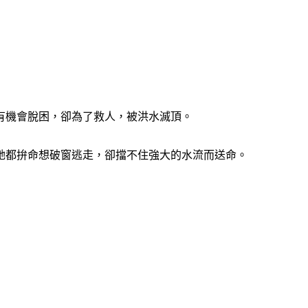
有機會脫困，卻為了救人，被洪水滅頂。
她都拚命想破窗逃走，卻擋不住強大的水流而送命。