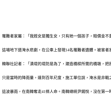
罹難者家屬：「我姪女是獨生女，只有她一個孩子，賠償金不
這場地下道淹水悲劇，在公車上發現14名罹難者遺體。被害者
韓聯社記者：「潰堤的堤防是為了，建造橋樑所需的橋墩，把
只是當時的降雨量，達到百年尺度，施工單位說，淹水是非戰
這波暴雨，在南韓奪走41條人命。南韓總統尹錫悅，沒在第一