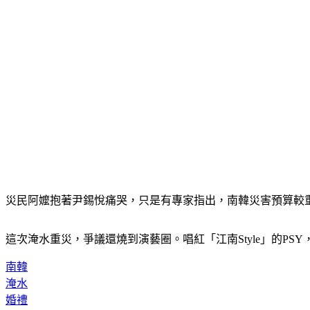
災民阿嬤抱著尹錫悅痛哭，只是有專家指出，南韓災害預算較
這次淹水重災，爭議還燒到演藝圈。唱紅「江南Style」的PS
南韓
淹水
婚禮