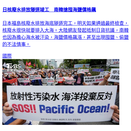
日核廢水排放隧道竣工 南韓搶囤海鹽價格飆
日本福島核廢水排放海底隧道完工，明天如果通過最終檢查，
核廢水很快就要排入大海。大陸網友發起抵制日貨抗議，南韓
也因為擔心海水被汙染，海鹽價格飆漲，甚至出現囤鹽、偷鹽
的不法情事。
國際