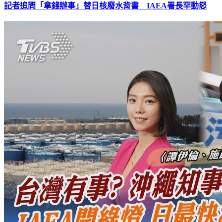
記者追問「拿錢辦事」替日核廢水背書 IAEA署長罕動怒