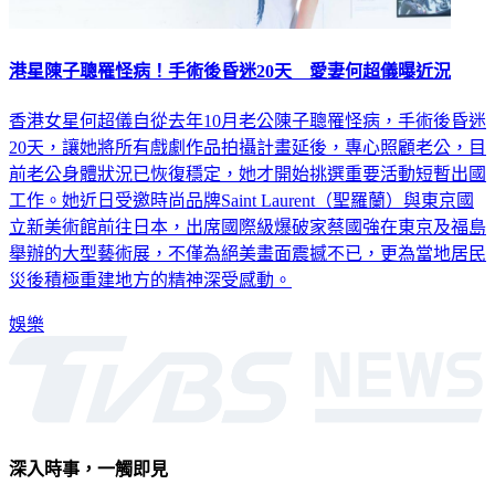
港星陳子聰罹怪病！手術後昏迷20天 愛妻何超儀曝近況
香港女星何超儀自從去年10月老公陳子聰罹怪病，手術後昏迷
20天，讓她將所有戲劇作品拍攝計畫延後，專心照顧老公，目
前老公身體狀況已恢復穩定，她才開始挑選重要活動短暫出國
工作。她近日受邀時尚品牌Saint Laurent（聖羅蘭）與東京國
立新美術館前往日本，出席國際級爆破家蔡國強在東京及福島
舉辦的大型藝術展，不僅為絕美畫面震撼不已，更為當地居民
災後積極重建地方的精神深受感動。
娛樂
深入時事，一觸即見