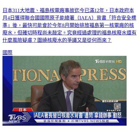
日本311大地震、福島核電廠事故迄今已滿12年，日本政府本
月4日獲得聯合國國際原子能總署（IAEA）背書「符合安全標
準」後，最快可能會於今年8月開始排放福島第一核電廠的核
廢水，但確切時程尚未敲定。究竟經過處理的福島核廢水還有
什麼風險疑慮？圍繞核廢水的爭議又是從何而來？
國際