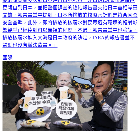
成的調查團多次到日本進行實地考察，昨日IAEA署長葛羅西
更親自到日本，並把整個調查的總結報告書交給日本首相岸田
文雄，報告書當中提到，日本所排放的核廢水計劃是符合國際
安全基準，此外，即將排放的核廢水對民眾還有環境的輻射影
響幾乎已經達到可以無視的程度，不過，報告書當中也強調，
排放核廢水進入大海是日本政府的決定，IAEA的報告書並不
鼓勵也沒有辦法背書。」
國際