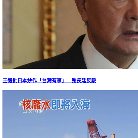
王毅批日本炒作「台灣有事」 謝長廷反駁