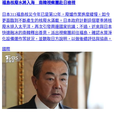
福島核廢水將入海 南韓視察團赴日檢視
日本311福島核災今年已是第12年，廢爐作業進度緩慢，如今
更面臨到不斷產生的核廢水滿載。日本政府計劃這個夏季將核
廢水排入太平洋，再次引發周邊國家抗議；不過，近來與日本
快速融冰的南韓釋出善意，派出視察團前往福島，確認水質淨
化設備運作等狀況，並聽取日方說明，以做後續評估與協商。
國際