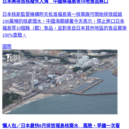
日本將排放核廢水入海 中國禁福島等10地食品進口
日本核能監管機構昨天批准福島第一核電廠可開始排放超過
100萬噸的核處理水，中國海關總署今天表示，禁止進口日本
福島等10個縣（都）食品，並對來自日本其他地區的食品實施
100%查驗。
國際
懶人包／日本最快8月排放福島核廢水 風險、爭議一次看