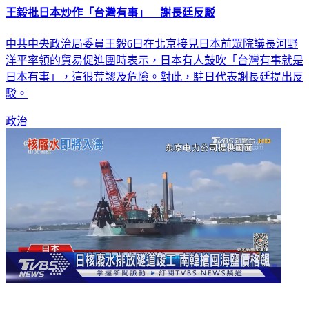
王毅批日本炒作「台灣有事」 謝長廷反駁
中共中央政治局委員王毅6日在北京接見日本前眾院議長河野
洋平率領的貿易促進團時表示，日本有人鼓吹「台灣有事就是
日本有事」，這很荒謬及危險。對此，駐日代表謝長廷提出反
駁。
政治