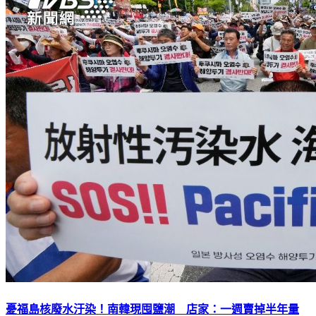
憂福島核廢水汙染！南韓現囤鹽潮 店家：一週賣掉半年量