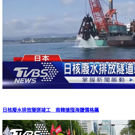
日核廢水排放隧道竣工 南韓搶囤海鹽價格飆