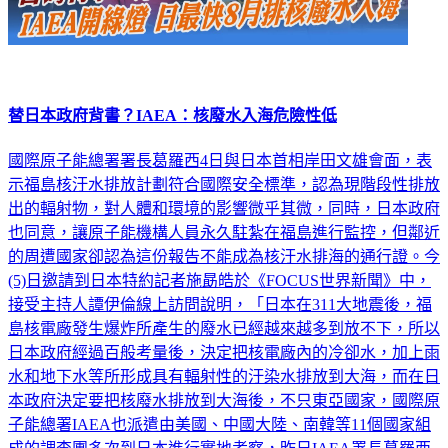
替日本政府背書？IAEA：核廢水入海危險性低
國際原子能總署署長葛羅西4日與日本首相岸田文雄會面，表
示福島核汙水排放計劃符合國際安全標準，認為現階段性排放
出的輻射物，對人體和環境的影響微乎其微，同時，日本政府
也同意，讓原子能機構人員永久駐紮在福島進行監控，但鄰近
的周遭國家卻認為這份報告不能成為核汙水排海的通行證。今
(5)日邀請到日本特約記者施勗皓於《FOCUS世界新聞》中，
接受主持人譚伊倫線上訪問說明，「日本在311大地震後，福
島核電廠發生爆炸所產生的廢水已經越來越多到放不下，所以
日本政府經過百般考量後，決定把核電廠內的冷卻水，加上雨
水和地下水等所形成具有輻射性的汙染水排放到大海，而在日
本政府決定要把核廢水排放到大海後，不只東亞國家，國際原
子能總署IAEA也派遣由美國、中國大陸、南韓等11個國家組