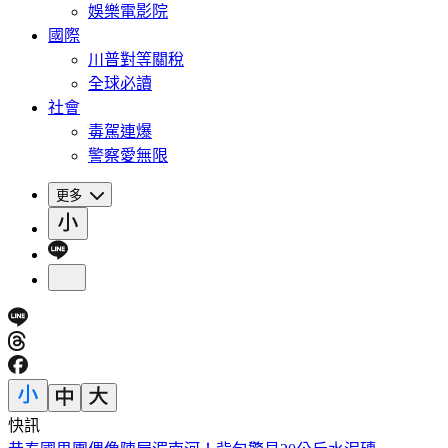
娛樂電影院
國際
川普對等關稅
全球必讀
社會
毒駕連爆
警察愛無限
更多
快訊