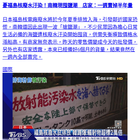
憂福島核廢水汙染！南韓現囤鹽潮 店家：一週賣掉半年量
日本福島核電廠廢水將於今年夏季排放入海，引發鄰近國家恐
慌，南韓還因此出現一波「搶鹽潮」，不少民眾因為擔心日常
生活必備的海鹽遭核廢水汙染開始囤貨，供需失衡導致價格水
漲船高。有商家無奈表示，昨天的零售價變成今天的批發價，
另外也有店家透露，本來已經備好6個月的貨量，結果竟然在
一週內全部賣完。
國際