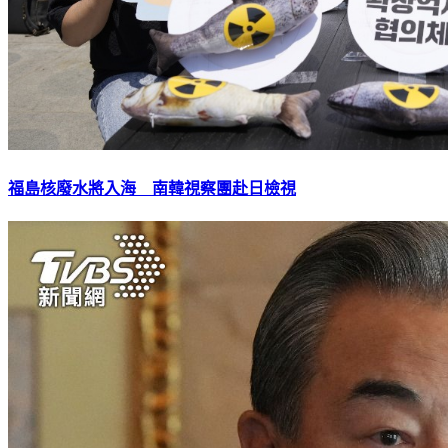
福島核廢水將入海 南韓視察團赴日檢視