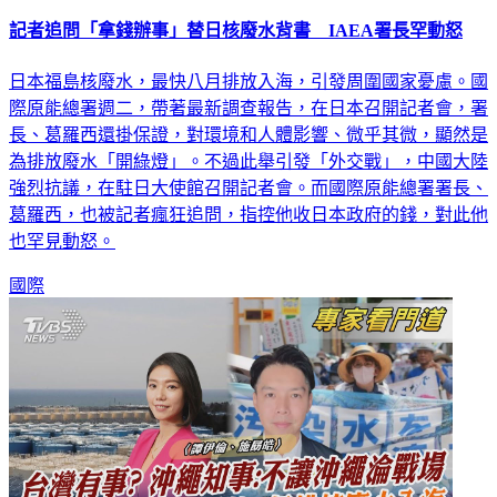
記者追問「拿錢辦事」替日核廢水背書 IAEA署長罕動怒
日本福島核廢水，最快八月排放入海，引發周圍國家憂慮。國
際原能總署週二，帶著最新調查報告，在日本召開記者會，署
長、葛羅西還掛保證，對環境和人體影響、微乎其微，顯然是
為排放廢水「開綠燈」。不過此舉引發「外交戰」，中國大陸
強烈抗議，在駐日大使館召開記者會。而國際原能總署署長、
葛羅西，也被記者瘋狂追問，指控他收日本政府的錢，對此他
也罕見動怒。
國際