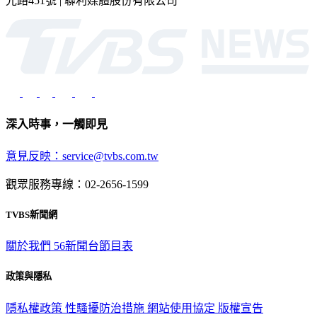
光路451號 | 聯利媒體股份有限公司
深入時事，一觸即見
意見反映：service@tvbs.com.tw
觀眾服務專線：02-2656-1599
TVBS新聞網
關於我們
56新聞台節目表
政策與隱私
隱私權政策
性騷擾防治措施
網站使用協定
版權宣告