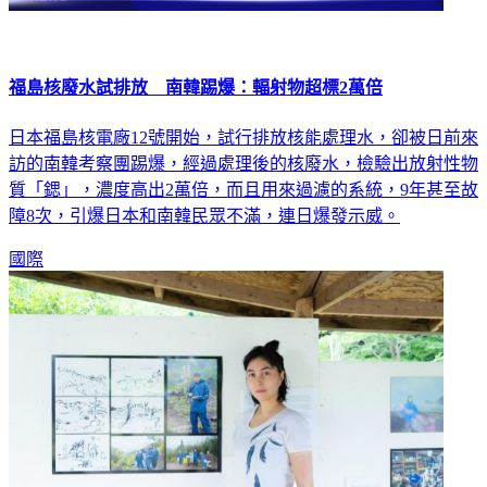
福島核廢水試排放 南韓踢爆：輻射物超標2萬倍
日本福島核電廠12號開始，試行排放核能處理水，卻被日前來
訪的南韓考察團踢爆，經過處理後的核廢水，檢驗出放射性物
質「鍶」，濃度高出2萬倍，而且用來過濾的系統，9年甚至故
障8次，引爆日本和南韓民眾不滿，連日爆發示威。
國際