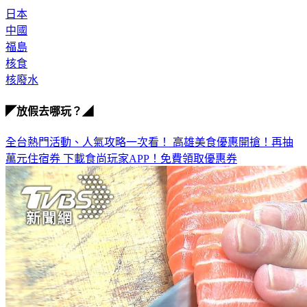
日本
中國
福島
核食
核廢水
◤放假去哪玩？◢
全台熱門活動、人氣攻略一次看！
高雄美食優惠開搶！再抽
萬元住宿券
下載食尚玩家APP！免費領取優惠券