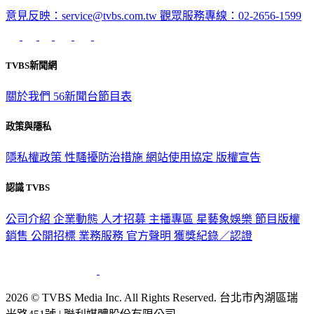
意見反映：service@tvbs.com.tw
觀眾服務專線：02-2656-1599
TVBS新聞網
關於我們
56新聞台節目表
政策與隱私
隱私權政策
性騷擾防治措施
網站使用協定
版權宣告
認識 TVBS
公司介紹
企業動態
人才招募
主播專區
星藝象娛樂
節目版權
銷售
公開招標
業務服務
官方聲明
獲獎紀錄／認證
2026 © TVBS Media Inc. All Rights Reserved. 台北市內湖區瑞