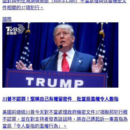
美國前總統川普今天在佛羅里達州邁阿密聯邦法院首度出庭，
面對與他在海湖俱樂部（Mar-a-Lago）不當處理與保留機密文
件相關的37項犯行。
國際
川普不認罪！堅稱自己有權留密件 批當局濫權令人髮指
美國前總統川普今天對不當處理政府機密文件37項聯邦犯行概
不認罪，並在對支持者發表談話時，將自己遭起訴一事直指為