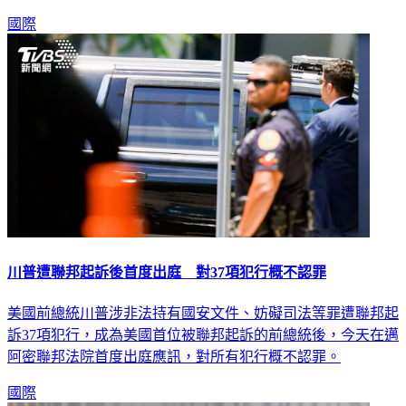
當局「令人髮指的濫權行為」。
國際
川普遭聯邦起訴後首度出庭 對37項犯行概不認罪
美國前總統川普涉非法持有國安文件、妨礙司法等罪遭聯邦起
訴37項犯行，成為美國首位被聯邦起訴的前總統後，今天在邁
阿密聯邦法院首度出庭應訊，對所有犯行概不認罪。