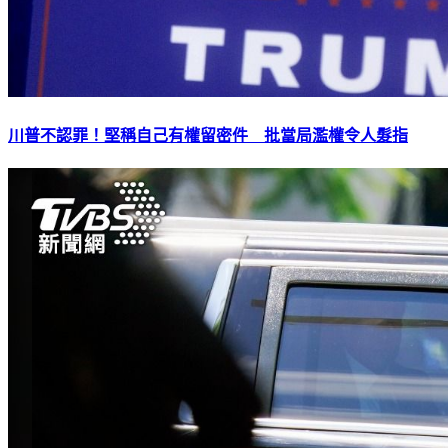
川普不認罪！堅稱自己有權留密件 批當局濫權令人髮指