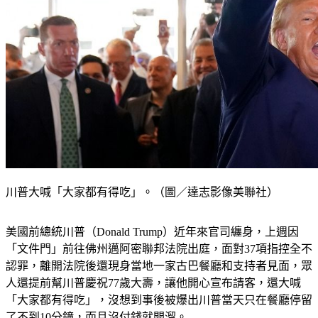
川普大喊「大家都有得吃」。（圖／達志影像美聯社）
美國前總統川普（Donald Trump）近年來官司纏身，上週因
「文件門」前往佛州邁阿密聯邦法院出庭，面對37項指控全不
認罪，離開法院後還現身當地一家古巴餐廳和支持者見面，眾
人還提前幫川普慶祝77歲大壽，讓他開心宣布請客，還大喊
「大家都有得吃」，沒想到事後被爆出川普當天只在餐廳停留