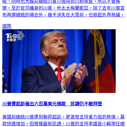
是出生在奧地利，礙於美國憲法規定，不然他也會想選美國總
統，同時也大酸前總統川普只吸得到川粉票倉，所以不會勝
選。至於官司纏身的川普，他太太梅蘭妮亞，除了去年川普宣
布再選總統的場合外，幾乎消失在大眾前，也掀起外界熱議。
國際
川普遭起訴催出六百萬美元捐款 民調仍不敵拜登
美國前總統川普遭到聯邦起訴，更激發支持者力挺的熱情，募