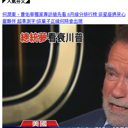
◤人氣夯文◢
何潤東、曹佑寧獨家專訪搶先看
8月緣分排行榜 這星座遇見心
靈夥伴
超準測字!這輩子正緣何時會出現