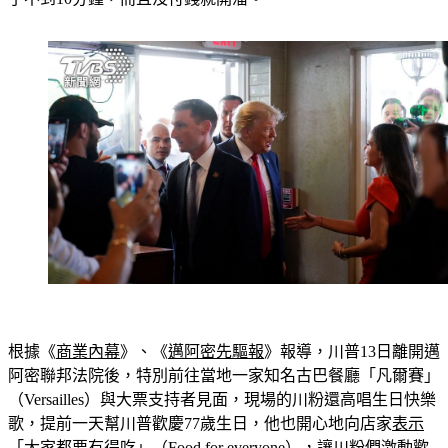
了不到10分鐘，而且沒付錢就開溜。
根據《
商業內幕
》、《
邁阿密先驅報
》報導，川普13日離開邁
阿密聯邦法院後，特別前往當地一家知名古巴餐廳「凡爾賽」
（Versailles）與大票支持者見面，現場的川粉還高唱生日快樂
歌，提前一天幫川普歡慶77歲生日，他也開心地向店家
表示