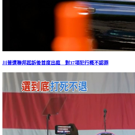
川普遭聯邦起訴後首度出庭 對37項犯行概不認罪