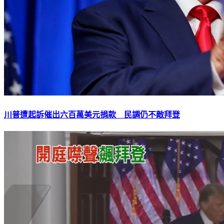
川普遭起訴催出六百萬美元捐款 民調仍不敵拜登