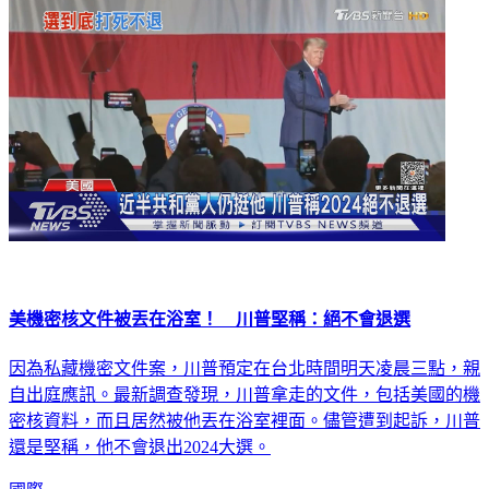
國際
美機密核文件被丟在浴室！ 川普堅稱：絕不會退選
因為私藏機密文件案，川普預定在台北時間明天凌晨三點，親
自出庭應訊。最新調查發現，川普拿走的文件，包括美國的機
密核資料，而且居然被他丟在浴室裡面。儘管遭到起訴，川普
還是堅稱，他不會退出2024大選。