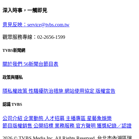
深入時事，一觸即見
意見反映：service@tvbs.com.tw
觀眾服務專線：02-2656-1599
TVBS新聞網
關於我們
56新聞台節目表
政策與隱私
隱私權政策
性騷擾防治措施
網站使用協定
版權宣告
認識 TVBS
公司介紹
企業動態
人才招募
主播專區
星藝象娛樂
節目版權銷售
公開招標
業務服務
官方聲明
獲獎紀錄／認證