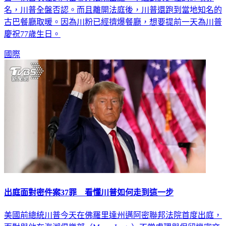
日，他首次在邁阿密聯邦法院出庭，不過對於遭控的37項罪
名，川普全盤否認。而且離開法庭後，川普還跑到當地知名的
古巴餐廳取暖。因為川粉已經擠爆餐廳，想要提前一天為川普
慶祝77歲生日。
國際
出庭面對密件案37罪 看懂川普如何走到這一步