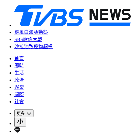
颱風白海豚動態
SBS歌謠大戰
沙拉油致癌物超標
首頁
即時
生活
政治
娛樂
國際
社會
更多