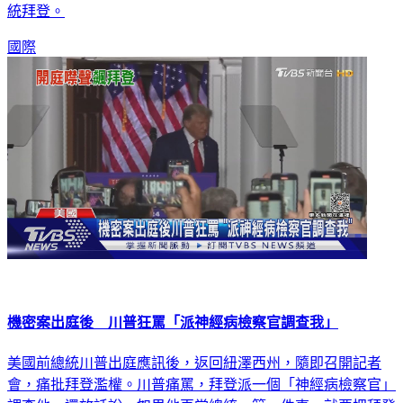
款快速增加。但根據最新民調，川普的支持率還是小輸現任總
統拜登。
國際
機密案出庭後 川普狂罵「派神經病檢察官調查我」
美國前總統川普出庭應訊後，返回紐澤西州，隨即召開記者