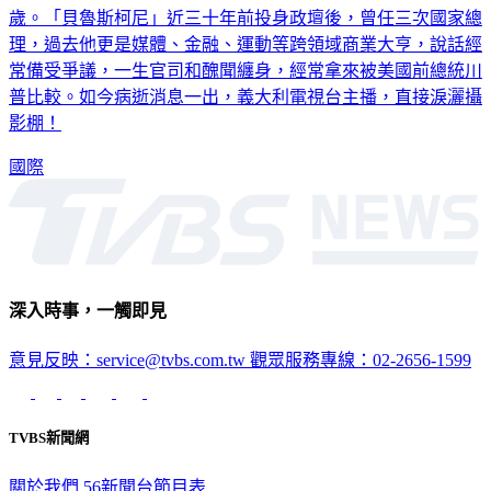
義大利前總理「貝魯斯柯尼」，12日被證實血癌病逝，享壽86
歲。「貝魯斯柯尼」近三十年前投身政壇後，曾任三次國家總
理，過去他更是媒體、金融、運動等跨領域商業大亨，說話經
常備受爭議，一生官司和醜聞纏身，經常拿來被美國前總統川
普比較。如今病逝消息一出，義大利電視台主播，直接淚灑攝
影棚！
國際
深入時事，一觸即見
意見反映：service@tvbs.com.tw
觀眾服務專線：02-2656-1599
TVBS新聞網