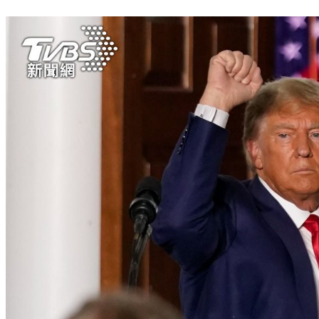
77歲生日快樂！川普首度出席聯邦法庭 川粉集結慶生相挺