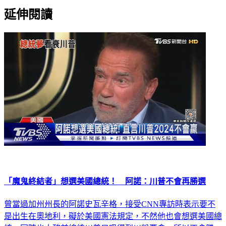
延伸閱讀
「魔鬼終結者」想選美國總統！ 阿諾：川普不會再勝選
曾當過加州州長的阿諾史瓦辛格，接受CNN專訪時表示要不