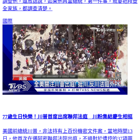
會，痛批拜登濫權。川普痛罵，拜登派一個「神經病檢察官」
調查他，還放話說，如果他再當總統，第一件事，就要把拜登
全家族，都調查清楚。
國際
77歲生日快樂！川普首度出席聯邦法庭 川粉集結慶生相挺
美國前總統川普，非法持有上百份機密文件案，當地時間13