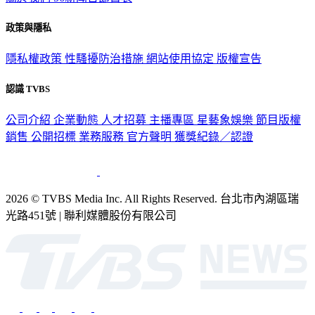
關於我們
56新聞台節目表
政策與隱私
隱私權政策
性騷擾防治措施
網站使用協定
版權宣告
認識 TVBS
公司介紹
企業動態
人才招募
主播專區
星藝象娛樂
節目版權
銷售
公開招標
業務服務
官方聲明
獲獎紀錄／認證
2026 © TVBS Media Inc. All Rights Reserved. 台北市內湖區瑞
光路451號 | 聯利媒體股份有限公司