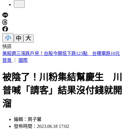
快訊
賴清德殺到台中！「8年總帳一次掀翻」 踩場開砲嗆爆盧秀
燕
首頁
｜
國際
被陰了！川粉集結幫慶生 川
普喊「請客」結果沒付錢就開
溜
編輯：周子馨