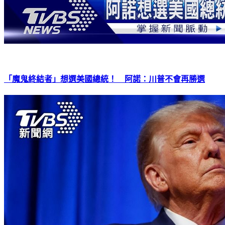
「魔鬼終結者」想選美國總統！ 阿諾：川普不會再勝選