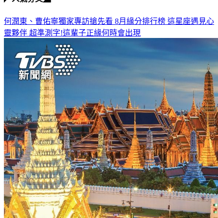
何潤東、曹佑寧獨家專訪搶先看
8月緣分排行榜 這星座遇見心
靈夥伴
超準測字!這輩子正緣何時會出現