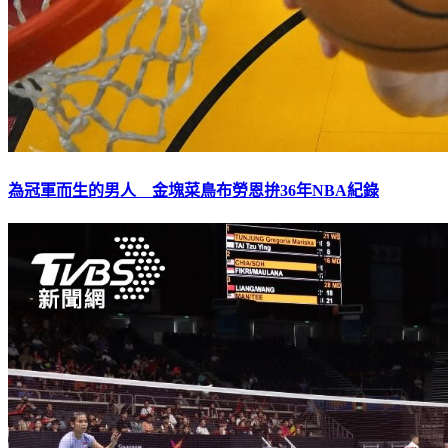
為冠軍而生的男人 金塊菜鳥布勞恩拚36年NBA紀錄