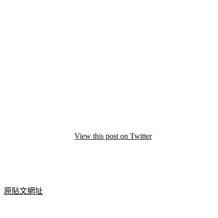
View this post on Twitter
原貼文網址