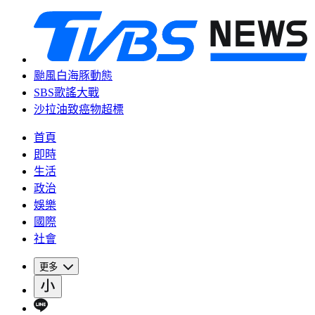
颱風白海豚動態
SBS歌謠大戰
沙拉油致癌物超標
首頁
即時
生活
政治
娛樂
國際
社會
更多