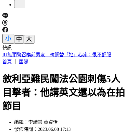
快訊
快訊／財神爺不在家 威力彩頭獎、二獎雙槓龜
首頁
｜
國際
敘利亞難民闖法公園刺傷5人
目擊者：他講英文還以為在拍
節目
編輯：李靖棠,黃貞怡
發佈時間：2023.06.08 17:13