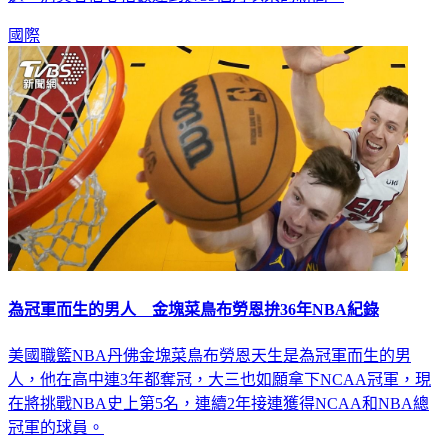
國際
為冠軍而生的男人 金塊菜鳥布勞恩拚36年NBA紀錄
美國職籃NBA丹佛金塊菜鳥布勞恩天生是為冠軍而生的男
人，他在高中連3年都奪冠，大三也如願拿下NCAA冠軍，現
在將挑戰NBA史上第5名，連續2年接連獲得NCAA和NBA總
冠軍的球員。