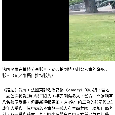
法國民眾在推特分享影片，疑似拍到持刀刺傷孩童的嫌犯身
影。（圖／翻攝自推特影片）
《路透》報導，法國東部名為安錫（Annecy）的小鎮，當地
一處公園被戴頭巾男子闖入，持刀刺傷多人，警方一開始稱有
八名孩童受傷，但最新通報更正，有4名年約三歲的孩童與1位
成年人受傷，其中兩名孩童與一成人有生命危險。現場目擊者
稱，有一受傷孩童，甚至還坐在嬰兒車中。棉種緊急通報警