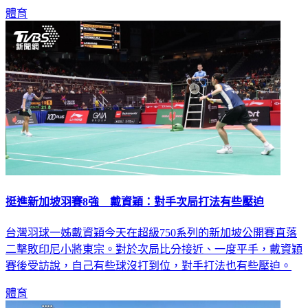
體育
挺進新加坡羽賽8強 戴資穎：對手次局打法有些壓迫
台灣羽球一姊戴資穎今天在超級750系列的新加坡公開賽直落
二擊敗印尼小將東宗。對於次局比分接近、一度平手，戴資穎
賽後受訪說，自己有些球沒打到位，對手打法也有些壓迫。
體育