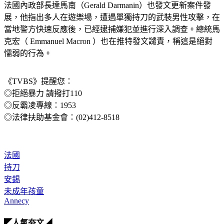
法國內政部長達馬南（Gerald Darmanin）也發文更新案件發
展，他指出多人在遊樂場，遭遇單獨持刀的武裝男性攻擊，在
當地警方快速反應後，已經逮捕嫌犯並進行深入調查。總統馬
克宏（ Emmanuel Macron ）也在推特發文譴責，稱這是絕對
懦弱的行為。
《TVBS》提醒您：
◎拒絕暴力 請撥打110
◎反霸凌專線：1953
◎法律扶助基金會：(02)412-8518
法國
持刀
安錫
未成年孩童
Annecy
◤人氣夯文◢