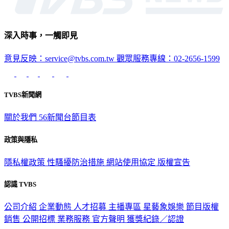
深入時事，一觸即見
意見反映：service@tvbs.com.tw
觀眾服務專線：02-2656-1599
TVBS新聞網
關於我們
56新聞台節目表
政策與隱私
隱私權政策
性騷擾防治措施
網站使用協定
版權宣告
認識 TVBS
公司介紹
企業動態
人才招募
主播專區
星藝象娛樂
節目版權
銷售
公開招標
業務服務
官方聲明
獲獎紀錄／認證