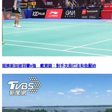
挺進新加坡羽賽8強 戴資穎：對手次局打法有些壓迫