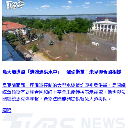
烏大壩遭毀「遺體漂洪水中」 澤倫斯基：未見聯合國相援
烏克蘭南部一座俄軍控制的大型水壩遭炸毀引發洪患，烏國總
統澤倫斯基對聯合國和紅十字會未能伸援表示震驚，他也與法
國總統馬克洪聯繫，希望法國能夠提供緊急人道援助。
國際