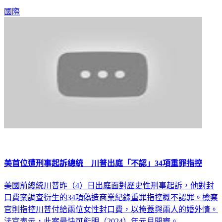
國際
美首位遭刑事起訴總統 川普出庭「不認」34項重罪指控
美國前總統川普昨（4）日出庭面對歷史性刑事起訴，他對封
口費案調查衍生的34項偽造商業紀錄重罪指控概不認罪。檢察
官則指控川普付給兩位女性封口費，以掩蓋與兩人的婚外情。
法官表示，此案最快可能明（2024）年元月開審。