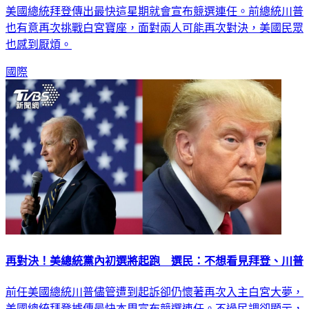
美國總統拜登傳出最快這星期就會宣布競選連任。前總統川普
也有意再次挑戰白宮寶座，面對兩人可能再次對決，美國民眾
也感到厭煩。
國際
再對決！美總統黨內初選將起跑 選民：不想看見拜登、川普
前任美國總統川普儘管遭到起訴卻仍懷著再次入主白宮大夢，
美國總統拜登據傳最快本周宣布競選連任。不過民調卻顯示，