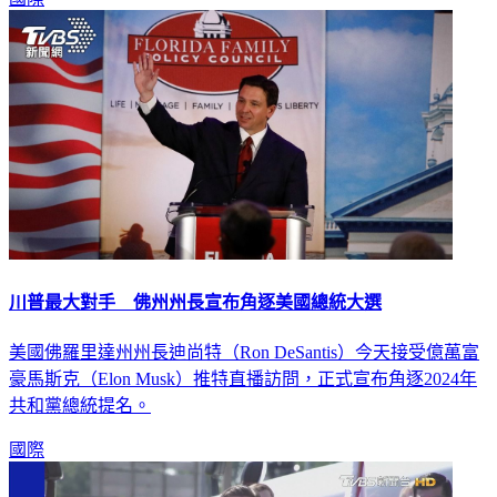
川普最大對手 佛州州長宣布角逐美國總統大選
美國佛羅里達州州長迪尚特（Ron DeSantis）今天接受億萬富
豪馬斯克（Elon Musk）推特直播訪問，正式宣布角逐2024年
共和黨總統提名。
國際