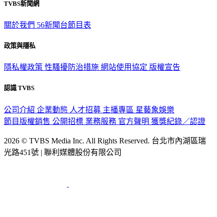
TVBS新聞網
關於我們
56新聞台節目表
政策與隱私
隱私權政策
性騷擾防治措施
網站使用協定
版權宣告
認識 TVBS
公司介紹
企業動態
人才招募
主播專區
星藝象娛樂
節目版權銷售
公開招標
業務服務
官方聲明
獲獎紀錄／認證
2026 © TVBS Media Inc. All Rights Reserved. 台北市內湖區瑞
光路451號 | 聯利媒體股份有限公司