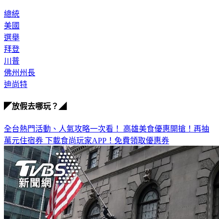
總統
美國
選舉
拜登
川普
佛州州長
迪尚特
◤放假去哪玩？◢
全台熱門活動、人氣攻略一次看！
高雄美食優惠開搶！再抽
萬元住宿券
下載食尚玩家APP！免費領取優惠券