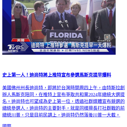
史上第一人！迪尚特將上推特宣布參選馬斯克提早爆料
美國佛州州長迪尚特，即將於台灣時間周四上午，由特斯拉創
辦人馬斯克陪同，在推特上宣布爭取共和黨2024年總統大選提
名。迪尚特也可望成為史上第一位，透過社群媒體宣布競選的
總統參選人，迪尚特的主要對手，就是同樣擅長打社群戰的前
總統川普，只是目前民調上，迪尚特仍然落後川普一大截。
國際