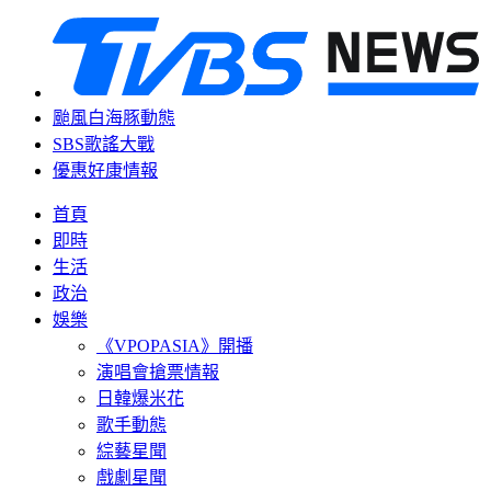
颱風白海豚動態
SBS歌謠大戰
優惠好康情報
首頁
即時
生活
政治
娛樂
《VPOPASIA》開播
演唱會搶票情報
日韓爆米花
歌手動態
綜藝星聞
戲劇星聞