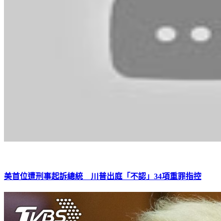
美首位遭刑事起訴總統 川普出庭「不認」34項重罪指控