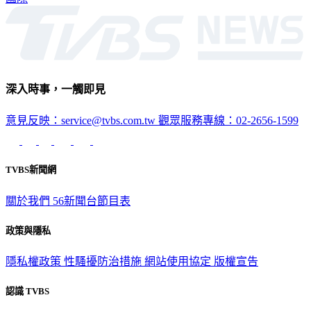
深入時事，一觸即見
意見反映：service@tvbs.com.tw
觀眾服務專線：02-2656-1599
TVBS新聞網
關於我們
56新聞台節目表
政策與隱私
隱私權政策
性騷擾防治措施
網站使用協定
版權宣告
認識 TVBS