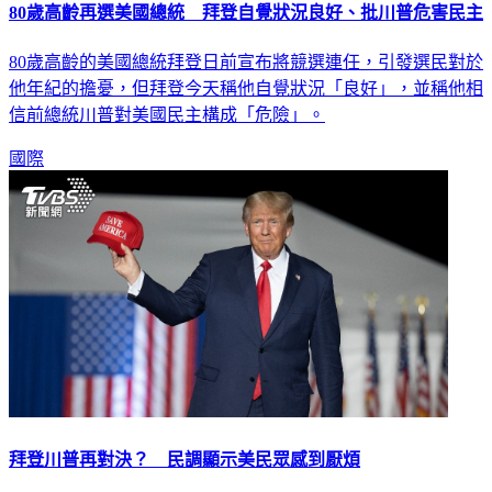
80歲高齡再選美國總統 拜登自覺狀況良好、批川普危害民主
80歲高齡的美國總統拜登日前宣布將競選連任，引發選民對於
他年紀的擔憂，但拜登今天稱他自覺狀況「良好」，並稱他相
信前總統川普對美國民主構成「危險」。
國際
拜登川普再對決？ 民調顯示美民眾感到厭煩