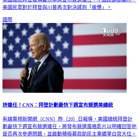
美國民眾對於拜登與川普再次對決感到「疲憊」。
國際
拚連任！CNN：拜登計劃最快下週宣布競選美總統
有線電視新聞網（CNN）昨（20）日報導，美國總統拜登計
劃最快下週宣布競選連任，將發布競選風格影片以明確回答他
是否再次參選問題，並啟動積極募款助民主黨續掌白宮大位。