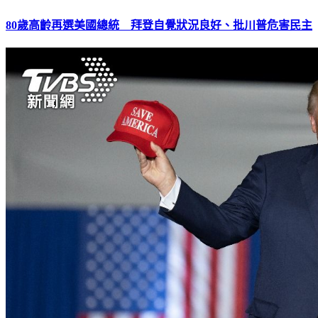
80歲高齡再選美國總統 拜登自覺狀況良好、批川普危害民主