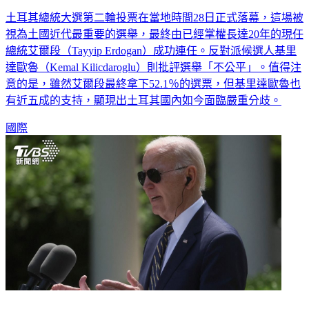
土耳其總統大選第二輪投票在當地時間28日正式落幕，這場被
視為土國近代最重要的選舉，最終由已經掌權長達20年的現任
總統艾爾段（Tayyip Erdogan）成功連任。反對派候選人基里
達歐魯（Kemal Kilicdaroglu）則批評選舉「不公平」。值得注
意的是，雖然艾爾段最終拿下52.1％的選票，但基里達歐魯也
有近五成的支持，顯現出土耳其國內如今面臨嚴重分歧。
國際