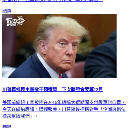
國際
川普再批民主黨欲干預選舉 下次聽證會要等12月
美國前總統川普被控在2016年總統大選期間支付數筆封口費，
今天在紐約應訊。媒體報導，川普隨後指稱對手「企圖透過法
律來擊敗我們」。
國際