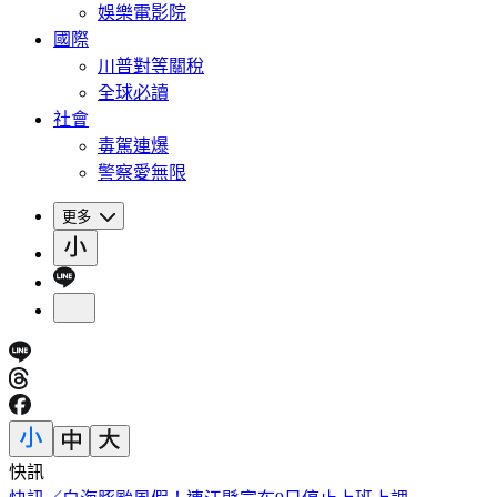
娛樂電影院
國際
川普對等關稅
全球必讀
社會
毒駕連爆
警察愛無限
更多
快訊