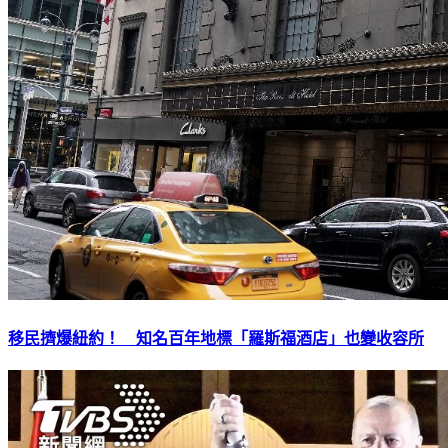
移民擠爆紐約！ 知名百年地標「羅斯福酒店」也變收容所