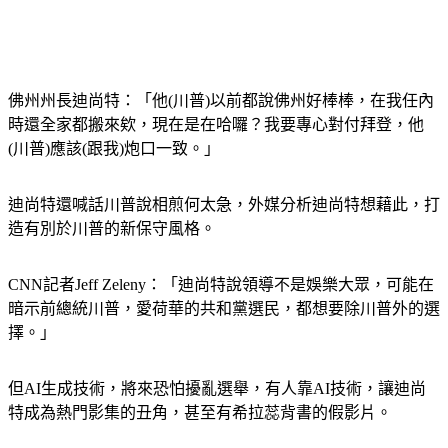
佛州州長迪尚特：「他(川普)以前都說佛州好棒棒，在我任內
時還全家都搬來欸，現在是在哈囉？我要專心對付拜登，他
(川普)應該(跟我)炮口一致。」
迪尚特還喊話川普說相煎何太急，外媒分析迪尚特想藉此，打
造有別於川普的新保守風格。
CNN記者Jeff Zeleny：「迪尚特說領導不是娛樂大眾，可能在
暗示前總統川普，愛荷華的共和黨選民，都想要除川普外的選
擇。」
但AI生成技術，將來恐怕擾亂選舉，有人靠AI技術，讓迪尚
特成為熱門影集的丑角，甚至有希拉蕊背書的假影片。