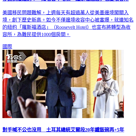
美國移民問題難解，上週每天有超過萬人從美墨邊境闖關入
境，創下歷史新高。如今不僅邊境收容中心被塞爆，就連知名
的紐約「羅斯福酒店」（Roosevelt Hotel）也宣布將轉型為收
容所，為難民提供1000個房間。
國際
對手喊不公也沒用 土耳其總統艾爾段20年鐵飯碗再+5年