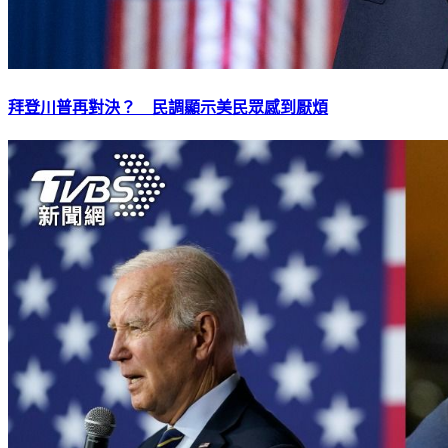
拜登川普再對決？ 民調顯示美民眾感到厭煩