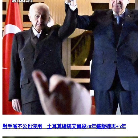
對手喊不公也沒用 土耳其總統艾爾段20年鐵飯碗再+5年