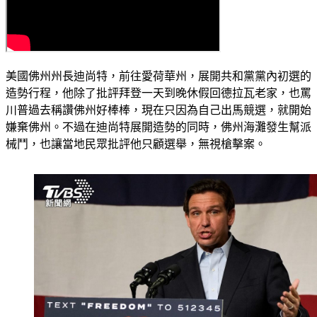
美國佛州州長迪尚特，前往愛荷華州，展開共和黨黨內初選的
造勢行程，他除了批評拜登一天到晚休假回德拉瓦老家，也罵
川普過去稱讚佛州好棒棒，現在只因為自己出馬競選，就開始
嫌棄佛州。不過在迪尚特展開造勢的同時，佛州海灘發生幫派
械鬥，也讓當地民眾批評他只顧選舉，無視槍擊案。