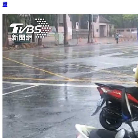
替郭台銘下跪了！女星放話「跪7天7夜」爆哭：不惜一切挺郭
董