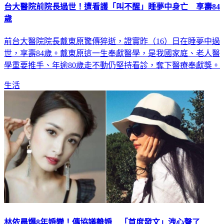
台大醫院前院長過世！遭看護「叫不醒」睡夢中身亡 享壽84
歲
前台大醫院院長戴東原驚傳猝逝，證實昨（16）日在睡夢中過
世，享壽84歲。戴東原這一生奉獻醫學，是我國家庭、老人醫
學重要推手、年逾80歲走不動仍堅持看診，奪下醫療奉獻獎。
生活