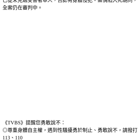
對此，西爾瓦諾則是聲稱，在聊天時從未提過性別，並強調自
己從未見過受害者本人，否認有身體侵犯。案情陷入死胡同，
全案仍在審判中。
《TVBS》提醒您勇敢說不：
◎尊重身體自主權，遇到性騷擾勇於制止、勇敢說不，請撥打