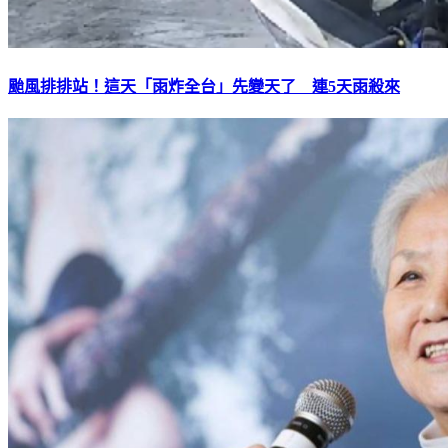
颱風排排站！這天「雨炸全台」先變天了 連5天雨殺來