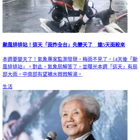
颱風排排站！這天「雨炸全台」先變天了 連5天雨殺來
本週要變天了！氣象專家監測發現，梅雨不見了，14天後「颱
風排排站」。對此，氣象局解答了，並曝光本週「這天」有局
部大雨，中南部有望補水微微解渴。
生活