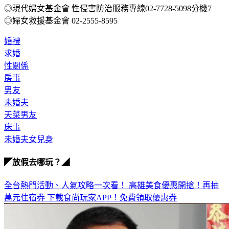
113、110
◎現代婦女基金會 性侵害防治服務專線02-7728-5098分機7
◎婦女救援基金會 02-2555-8595
婚禮
求婚
性關係
房事
男友
未婚夫
天菜男友
床事
未婚夫女兒身
◤放假去哪玩？◢
全台熱門活動、人氣攻略一次看！
高雄美食優惠開搶！再抽
萬元住宿券
下載食尚玩家APP！免費領取優惠券