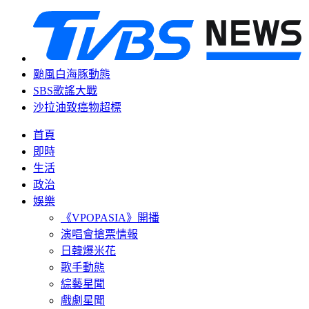
颱風白海豚動態
SBS歌謠大戰
沙拉油致癌物超標
首頁
即時
生活
政治
娛樂
《VPOPASIA》開播
演唱會搶票情報
日韓爆米花
歌手動態
綜藝星聞
戲劇星聞