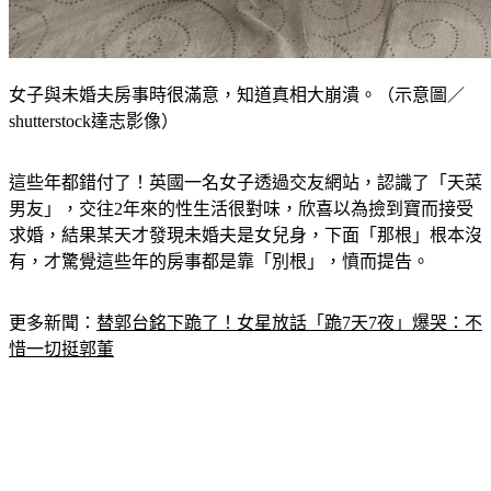
女子與未婚夫房事時很滿意，知道真相大崩潰。（示意圖／
shutterstock達志影像）
這些年都錯付了！英國一名女子透過交友網站，認識了「天菜
男友」，交往2年來的性生活很對味，欣喜以為撿到寶而接受
求婚，結果某天才發現未婚夫是女兒身，下面「那根」根本沒
有，才驚覺這些年的房事都是靠「別根」，憤而提告。
更多新聞：
替郭台銘下跪了！女星放話「跪7天7夜」爆哭：不
惜一切挺郭董