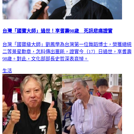
台灣「國寶大師」過世！享耆壽98歲 死訊悲痛證實
台灣「國寶級大師」劉鳳學為台灣第一位舞蹈博士，榮獲總統
二等景星勳章，怎料傳出噩耗，證實今（17）日過世，享耆壽
98歲。對此，文化部部長史哲深表哀悼。
生活