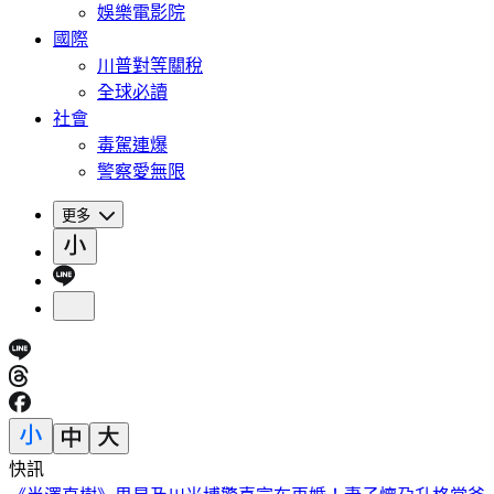
娛樂電影院
國際
川普對等關稅
全球必讀
社會
毒駕連爆
警察愛無限
更多
快訊