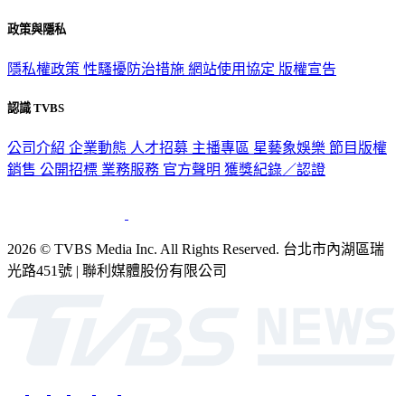
關於我們
56新聞台節目表
政策與隱私
隱私權政策
性騷擾防治措施
網站使用協定
版權宣告
認識 TVBS
公司介紹
企業動態
人才招募
主播專區
星藝象娛樂
節目版權
銷售
公開招標
業務服務
官方聲明
獲獎紀錄／認證
2026 © TVBS Media Inc. All Rights Reserved. 台北市內湖區瑞
光路451號 | 聯利媒體股份有限公司