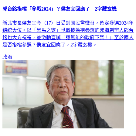
郭台銘搭檔「參戰2024」？侯友宜回應了 2字藏玄機
新北市長侯友宜今（17）日受到國民黨徵召，確定參選2024年
總統大位。以「黑馬之姿」爭取披藍袍參選的鴻海創辦人郭台
銘也大方祝福，並激動直喊「讓無能的政府下架！」至於兩人
是否搭檔參選？侯友宜回應了，2字藏玄機。
政治