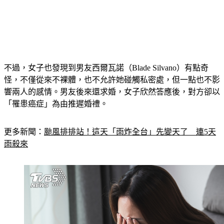
不過，女子也發現到男友西爾瓦諾（Blade Silvano）有點奇
怪，不僅從來不裸體，也不允許她碰觸私密處，但一點也不影
響兩人的感情。男友後來還求婚，女子欣然答應後，對方卻以
「罹患癌症」為由推遲婚禮。
更多新聞：
颱風排排站！這天「雨炸全台」先變天了　連5天
雨殺來