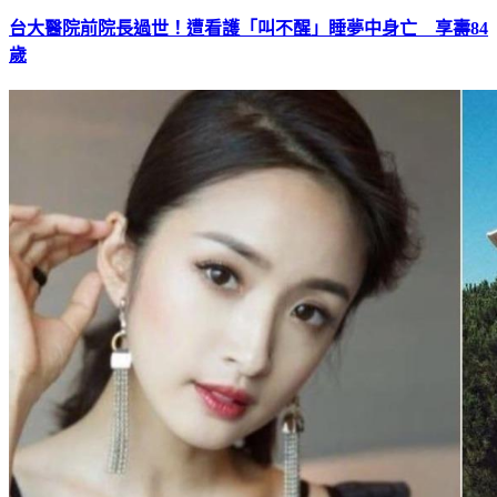
台大醫院前院長過世！遭看護「叫不醒」睡夢中身亡 享壽84
歲