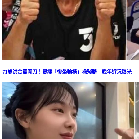
71歲洪金寶開刀！暴瘦「慘坐輪椅」操殘腿 晚年近況曝光