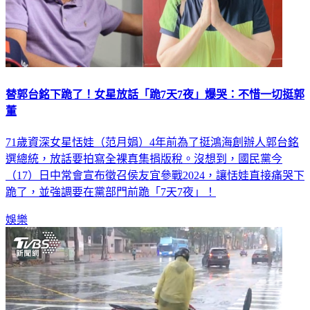
替郭台銘下跪了！女星放話「跪7天7夜」爆哭：不惜一切挺郭
董
71歲資深女星恬娃（范月娟）4年前為了挺鴻海創辦人郭台銘
選總統，放話要拍寫全裸真集捐版稅。沒想到，國民黨今
（17）日中常會宣布徵召侯友宜參戰2024，讓恬娃直接痛哭下
跪了，並強調要在黨部門前跪「7天7夜」！
娛樂