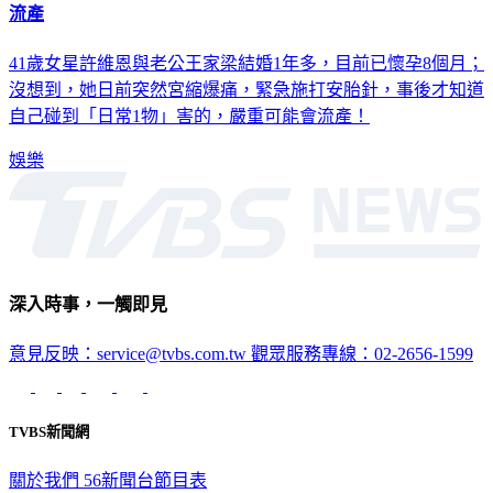
許維恩懷胎8月突爆痛！「急打安胎針」才知大條了：碰1物恐
流產
41歲女星許維恩與老公王家梁結婚1年多，目前已懷孕8個月；
沒想到，她日前突然宮縮爆痛，緊急施打安胎針，事後才知道
自己碰到「日常1物」害的，嚴重可能會流產！
娛樂
深入時事，一觸即見
意見反映：service@tvbs.com.tw
觀眾服務專線：02-2656-1599
TVBS新聞網