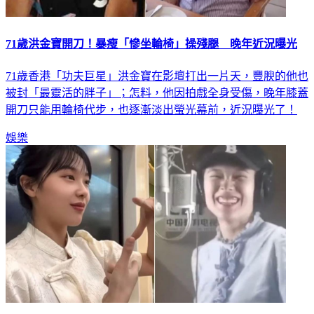
71歲洪金寶開刀！暴瘦「慘坐輪椅」操殘腿 晚年近況曝光
71歲香港「功夫巨星」洪金寶在影壇打出一片天，豐腴的他也
被封「最靈活的胖子」；怎料，他因拍戲全身受傷，晚年膝蓋
開刀只能用輪椅代步，也逐漸淡出螢光幕前，近況曝光了！
娛樂