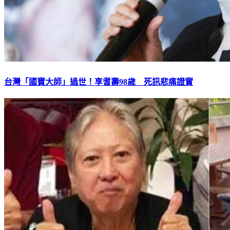
台灣「國寶大師」過世！享耆壽98歲 死訊悲痛證實