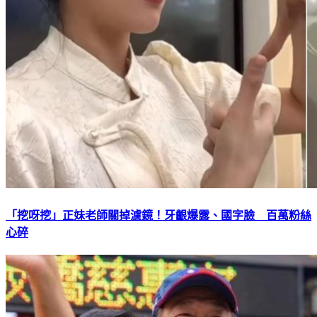
「挖呀挖」正妹老師關掉濾鏡！牙齦爆露、國字臉 百萬粉絲
心碎