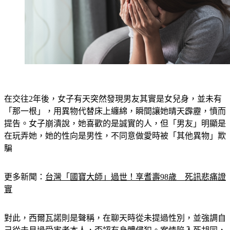
在交往2年後，女子有天突然發現男友其實是女兒身，並未有
「那一根」，用異物代替床上纏綿，瞬間讓她晴天霹靂，憤而
提告。女子崩潰說，她喜歡的是誠實的人，但「男友」明顯是
在玩弄她，她的性向是男性，不同意做愛時被「其他異物」欺
騙
更多新聞：
台灣「國寶大師」過世！享耆壽98歲　死訊悲痛證
實