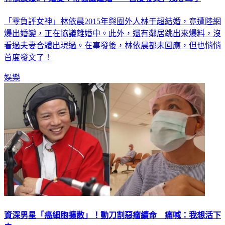
林依晨爆8年婚變！傳協議離婚 「首度發文」洩心聲了
「零負評女神」林依晨2015年與圈外人林于超結婚，竟遭陸網
爆出婚變，正在協議離婚中。此外，還有鄰居跳出來爆料，沒
看過夫妻合體出現過。在事發後，林依晨都未回應，但也悄悄
首度發文了！
娛樂