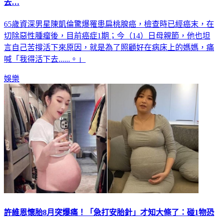
資深男星「癌細胞擴散」！動刀割惡瘤續命 痛喊：我想活下
去…
65歲資深男星陳凱倫驚爆罹患扁桃腺癌，檢查時已經癌末，在
切除惡性腫瘤後，目前癌症1期；今（14）日母親節，他也坦
言自己苦撐活下來原因，就是為了照顧好在病床上的媽媽，痛
喊「我得活下去......。」
娛樂