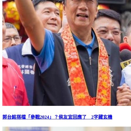
郭台銘搭檔「參戰2024」？侯友宜回應了 2字藏玄機