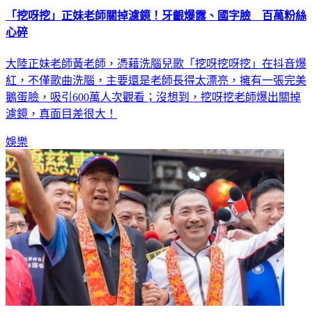
「挖呀挖」正妹老師關掉濾鏡！牙齦爆露、國字臉 百萬粉絲
心碎
大陸正妹老師黃老師，憑藉洗腦兒歌「挖呀挖呀挖」在抖音爆
紅，不僅歌曲洗腦，主要還是老師長得太漂亮，擁有一張完美
鵝蛋臉，吸引600萬人次觀看；沒想到，挖呀挖老師爆出關掉
濾鏡，真面目差很大！
娛樂