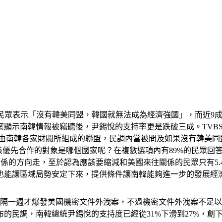
的南韓民眾表示「沒有韓美同盟，韓國就無法成為經濟強國」，而近
示南韓情報被竊聽後，尹錫悅的支持率更是跌破三成。TVBS韓國
是由南韓各家財閥所組成的聯盟，民調內當被問及如果沒有韓美同
優先合作的對象是哪個國家呢？在複數選項內有89%的民眾回答美國
持關係的方向走，至於認為應該要縮減和美國來往關係的民眾只有5
也能讓區域局勢安定下來，提供條件讓南韓能夠進一步的發展經
相隔一週才爆發美國機密文件外洩案，不過機密文件外洩案不足
的民調，南韓總統尹錫悅的支持度已經從31%下滑到27%，創