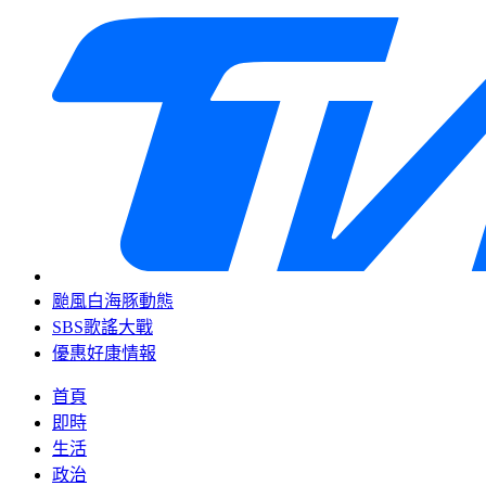
颱風白海豚動態
SBS歌謠大戰
優惠好康情報
首頁
即時
生活
政治