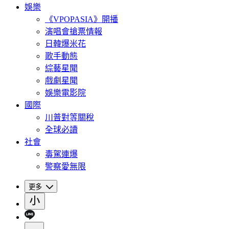
娛樂
《VPOPASIA》開播
演唱會搶票情報
日韓爆米花
歌手動態
綜藝星聞
戲劇星聞
娛樂電影院
國際
川普對等關稅
全球必讀
社會
毒駕連爆
警察愛無限
更多