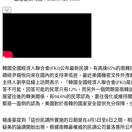
韓國全國經濟人聯合會(FKI)公布最新民調，有高達65%
總統尹錫悅向來在國內的支持率低迷，最近美國機密文件外洩案顯
主持人劉亭廷線上訪問表示，「韓國全國經濟人聯合會(FKI)
答不可能，回答可能的民眾只有12%，而另外一個問題是南韓該
展望往後的韓美關係，有94.6%的民眾認為，要往強化或維
都是一面倒的認為，美國對於南韓的國家安全提供充分保障，
楊虔豪提到「這份民調所實施的日期是在4月5日至6日之間，
疑美的論調開始出現，根據南韓最權威的民調公司蓋洛普所公布