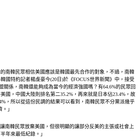
9成的南韓民眾相信美國應該是韓國最先合作的對象，不過，南韓
特約記者楊虔豪今(20日)於《FOCUS世界新聞》中，接受
盟關係，南韓還能夠成為當今的經濟強國嗎？有64.6%的民眾回
，中國大陸則排名第二35.2%，再來就是日本佔23.4%，故
.4%，所以從這份民調的結果可以看到，南韓民眾不分黨派幾乎
濟。」
以讓南韓民眾放棄美國，但很明顯的讓部分反美的主張或社會上
下半年來最低紀錄。」