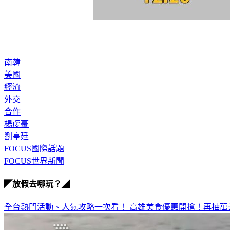
南韓
美國
經濟
外交
合作
楊虔豪
劉亭廷
FOCUS國際話題
FOCUS世界新聞
◤放假去哪玩？◢
全台熱門活動、人氣攻略一次看！
高雄美食優惠開搶！再抽萬