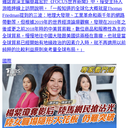
雜誌資深主編簡嘉宏於《FOCUS世界新聞》中，接受主持人
游皓婷線上訪問說明，「一般知道的全球化大概就是Thomas
Friedman提到的三波：地理大發現、工業革命和兩千年的網路
帶動等，但根據2019年的世界經濟論壇觀察，發現在2019年之
後或更之前2018年時的中美貿易戰，數位商品和服務性為主的
全球貿易，慢慢地往中國大陸跟美國這兩極在靠攏，也就是當
全球貿易已經開始有地緣政治的因素介入時，就不再適用以前
純粹的比較利益原則來考量全球布局。」
國際