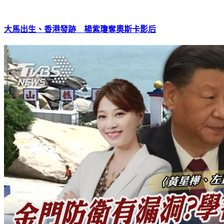
大馬出生、香港發跡 楊紫瓊奪奧斯卡影后