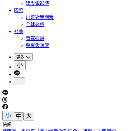
娛樂電影院
國際
川普對等關稅
全球必讀
社會
毒駕連爆
警察愛無限
更多
快訊