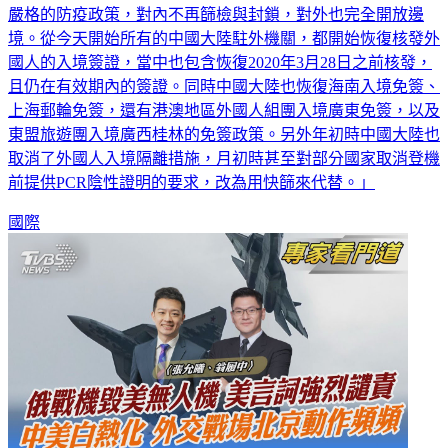
嚴格的防疫政策，對內不再篩檢與封鎖，對外也完全開放邊
境。從今天開始所有的中國大陸駐外機關，都開始恢復核發外
國人的入境簽證，當中也包含恢復2020年3月28日之前核發，
且仍在有效期內的簽證。同時中國大陸也恢復海南入境免簽、
上海郵輪免簽，還有港澳地區外國人組團入境廣東免簽，以及
東盟旅遊團入境廣西桂林的免簽政策。另外年初時中國大陸也
取消了外國人入境隔離措施，月初時甚至對部分國家取消登機
前提供PCR陰性證明的要求，改為用快篩來代替。」
國際