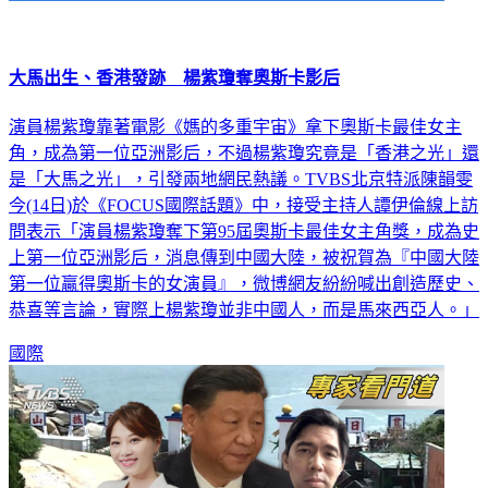
大馬出生、香港發跡 楊紫瓊奪奧斯卡影后
演員楊紫瓊靠著電影《媽的多重宇宙》拿下奧斯卡最佳女主
角，成為第一位亞洲影后，不過楊紫瓊究竟是「香港之光」還
是「大馬之光」，引發兩地網民熱議。TVBS北京特派陳韻雯
今(14日)於《FOCUS國際話題》中，接受主持人譚伊倫線上訪
問表示「演員楊紫瓊奪下第95屆奧斯卡最佳女主角獎，成為史
上第一位亞洲影后，消息傳到中國大陸，被祝賀為『中國大陸
第一位贏得奧斯卡的女演員』，微博網友紛紛喊出創造歷史、
恭喜等言論，實際上楊紫瓊並非中國人，而是馬來西亞人。」
國際