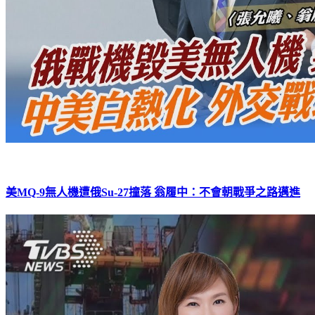
美MQ-9無人機遭俄Su-27撞落 翁履中：不會朝戰爭之路邁進