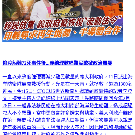
偷渡船難72死事件後...義總理歡唱難民歌掀政治風暴
一直以來態度強硬要減少難民數量的義大利政府，11日派出海
岸防衛隊展開救援行動，光是在一天內，就拯救了超過1300名
難民。今(15日)《FOCUS世界新聞》邀請到歐洲特約記者李登
文，接受主持人游皓婷線上訪問表示「先將時間倒回今年2月
26日，一艘非法移民船在義大利南部海岸發生船難，造成超過
72人不幸罹難，當中更包含許多婦女與幼童。義大利政府雖然
在第一時間強力譴責非法販運人口組織，但這次船難可以說是
近年來最嚴重的一次，場面也令人不忍，因此民眾和輿論紛紛
開始質疑跟批評，政府的不作為導致悲劇發生。」