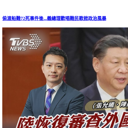
偷渡船難72死事件後...義總理歡唱難民歌掀政治風暴