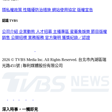
隱私權政策
性騷擾防治措施
網站使用協定
版權宣告
認識 TVBS
公司介紹
企業動態
人才招募
主播專區
星藝象娛樂
節目版權
銷售
公開招標
業務服務
官方聲明
獲獎紀錄／認證
2026 © TVBS Media Inc. All Rights Reserved. 台北市內湖區瑞
光路451號 | 聯利媒體股份有限公司
深入時事，一觸即見