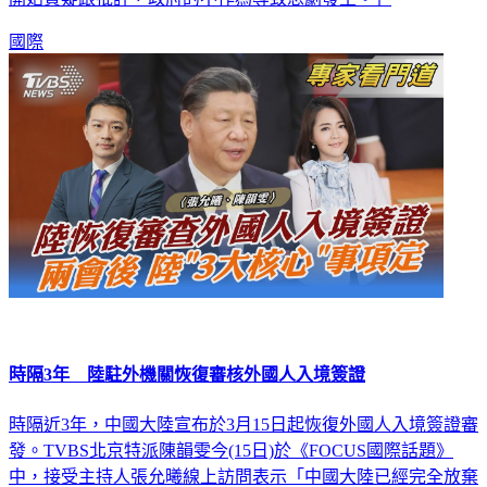
國際
時隔3年 陸駐外機關恢復審核外國人入境簽證
時隔近3年，中國大陸宣布於3月15日起恢復外國人入境簽證審
發。TVBS北京特派陳韻雯今(15日)於《FOCUS國際話題》
中，接受主持人張允曦線上訪問表示「中國大陸已經完全放棄