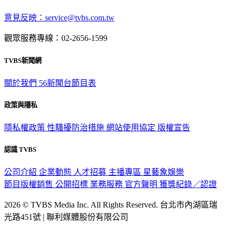
意見反映：service@tvbs.com.tw
觀眾服務專線：02-2656-1599
TVBS新聞網
關於我們
56新聞台節目表
政策與隱私
隱私權政策
性騷擾防治措施
網站使用協定
版權宣告
認識 TVBS
公司介紹
企業動態
人才招募
主播專區
星藝象娛樂
節目版權銷售
公開招標
業務服務
官方聲明
獲獎紀錄／認證
2026 © TVBS Media Inc. All Rights Reserved. 台北市內湖區瑞
光路451號 | 聯利媒體股份有限公司