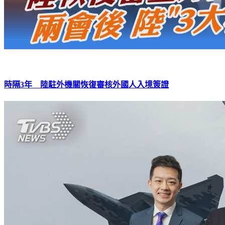
時隔3年 陸駐外機關恢復審核外國人入境簽證