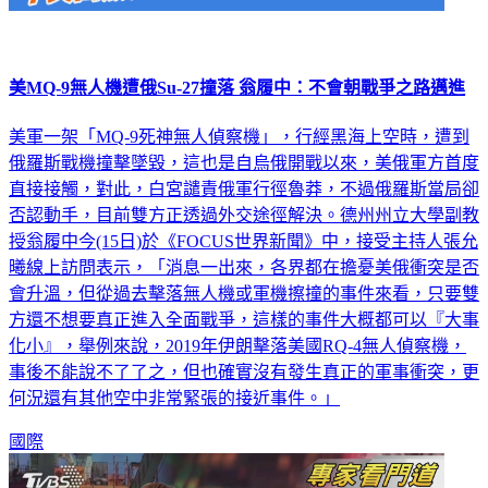
美MQ-9無人機遭俄Su-27撞落 翁履中：不會朝戰爭之路邁進
美軍一架「MQ-9死神無人偵察機」，行經黑海上空時，遭到
俄羅斯戰機撞擊墜毀，這也是自烏俄開戰以來，美俄軍方首度
直接接觸，對此，白宮譴責俄軍行徑魯莽，不過俄羅斯當局卻
否認動手，目前雙方正透過外交途徑解決。德州州立大學副教
授翁履中今(15日)於《FOCUS世界新聞》中，接受主持人張允
曦線上訪問表示，「消息一出來，各界都在擔憂美俄衝突是否
會升溫，但從過去擊落無人機或軍機擦撞的事件來看，只要雙
方還不想要真正進入全面戰爭，這樣的事件大概都可以『大事
化小』，舉例來說，2019年伊朗擊落美國RQ-4無人偵察機，
事後不能說不了了之，但也確實沒有發生真正的軍事衝突，更
何況還有其他空中非常緊張的接近事件。」
國際