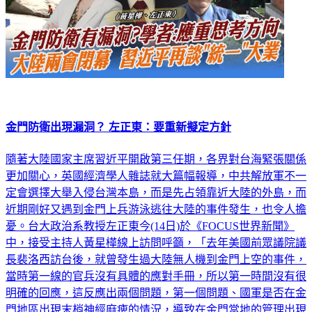
金門防衛出現漏洞？ 左正東：要重新擬定方針
隨著大陸國家主席習近平開啟第三任期，各界對台海緊張關係
更加關心，英國經濟學人雜誌就大篇幅報導，中共解放軍不一
定會選擇大舉入侵台灣本島，而是先占領靠近大陸的外島，而
近期剛好又遇到金門上兵游泳逃往大陸的事件發生，也令人擔
憂。台大政治系教授左正東今(14日)於《FOCUS世界新聞》
中，接受主持人黃星樺線上訪問呼籲，「去年美國前眾議院議
長裴洛西訪台後，就曾發生過大陸無人機到金門上空的事件，
當時第一線的官兵沒有具體的應對手冊，所以第一時間沒有很
明確的回應，這反應出兩個問題，第一個問題、國軍是否在金
門地區出現末梢神經麻痺的情況，導致在金門當地的管理出現