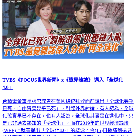
TVBS《FOCUS世界新聞》x《遠見雜誌》 邁入「全球化
4.0」
台積電董事長張忠謀曾在美國總統拜登面前說出「全球化幾乎
已死，自由貿易幾乎已死」，引起外界討論，有人認為，全球
化確實早已不存在，也有人認為，全球化其實是在進化中，只
是已非過去熟知的「全球化」，而在2019年的世界經濟論壇
(WEF)上就有提出「全球化4.0」的概念。今(15)日邀請到遠見