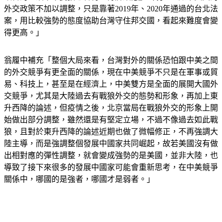
外交政策不加以調整，只是靠著2019年、2020年通過的台北法
案，用比較強勢的態度協助台灣守住邦交國，看起來難度會變
得更高。」
翁履中補充「整個大局來看，台灣對外的關係恐怕跟中美之間
的外交競爭有更全面的關係，現在中美競爭不只是在軍事或貿
易、科技上，甚至是在經濟上，中美雙方是全面的展開大國外
交競爭，尤其是大陸過去有戰狼外交的態勢和形象，再加上東
升西降的論述，但疫情之後，北京當局在戰狼外交的形象上開
始做出部分調整，雖然還是有堅定立場，不過不像過去如此戰
狼，且對於東升西降的論述近期也做了微幅修正，不再強調大
陸主導，而是強調整個發展中國家共同崛起，故若美國沒有做
出相對應的彈性調整，就會變成強勢的是美國，並非大陸，也
導致了接下來很多的發展中國家可能會重新思考，在中美競爭
關係中，哪國的是強者，哪國才是弱者。」