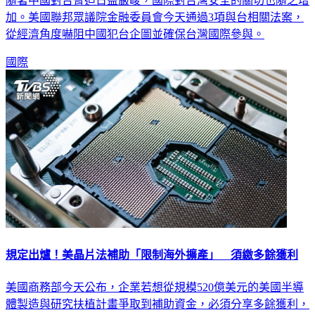
隨著中國對台脅迫日益嚴峻，國際對台灣安全的關切也隨之增
加。美國聯邦眾議院金融委員會今天通過3項與台相關法案，
從經濟角度嚇阻中國犯台企圖並確保台灣國際參與。
國際
規定出爐！美晶片法補助「限制海外擴產」 須繳多餘獲利
美國商務部今天公布，企業若想從規模520億美元的美國半導