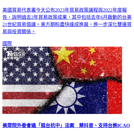
拜登政府2022年貿易報告 台美貿易倡議正式啟動
美國貿易代表署今天公布2023年貿易政策議程與2022年度報
告，說明過去2年貿易政策成果，其中包括去年6月啟動的台美
21世紀貿易倡議。美方期盼盡快達成進展，進一步深化雙邊貿
易與投資關係。
國際
美眾院外委會過「挺台抗中」法案 禁抖音、支持台進ICAO