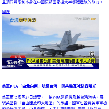
體製造與研究扶植計畫爭取到補助資金，必須分享多餘獲利，
且須同意限制本身在中國這類國家擴大半導體產能的能力。
國際
美軍P-8A「由北向南」航經台海 與共機互喊錄音曝光
美軍第七艦隊27日證實，一架P-8A巡邏機飛越台灣海峽，展
現美國對「自由開放印太地區」的承諾，國軍也證實美軍軍機