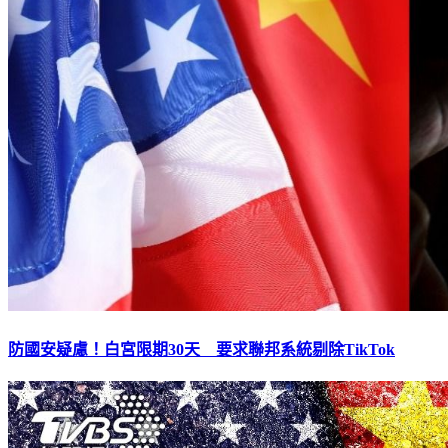
防國安疑慮！白宮限期30天 要求聯邦系統剔除TikTok