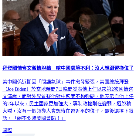
拜登國情咨文激情脫稿 嗆中國處境不利：沒人想跟習換位子
美中關係近期因「間諜氣球」事件愈發緊張，美國總統拜登
（Joe Biden）於當地時間7日晚間發表他上任以來第2次國情咨
文演說，面對外界質疑他對中態度不夠強硬，他表示自他上任
的2年以來，民主國家更加強大、專制政權則在變弱，還脫稿
大喊，沒有一個領導人會想待在習近平的位子，最後還撂下狠
話，「絕不要賭美國會輸！」