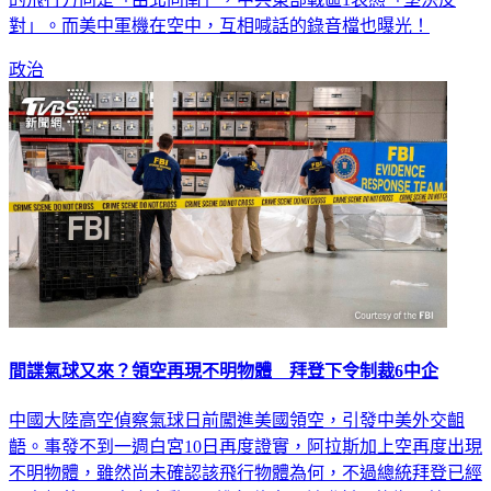
的飛行方向是「由北向南」，中共東部戰區1表態「堅決反
對」。而美中軍機在空中，互相喊話的錄音檔也曝光！
政治
間諜氣球又來？領空再現不明物體 拜登下令制裁6中企
中國大陸高空偵察氣球日前闖進美國領空，引發中美外交齟
齬。事發不到一週白宮10日再度證實，阿拉斯加上空再度出現