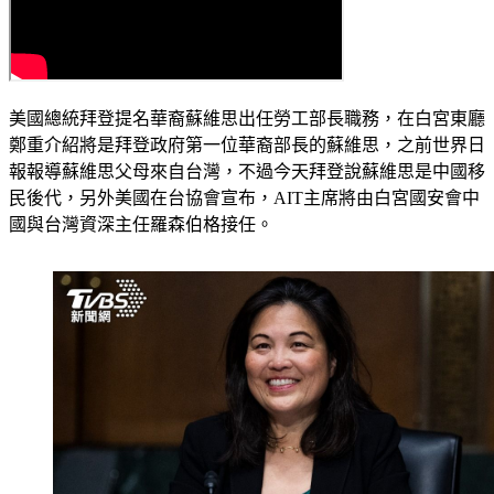
美國總統拜登提名華裔蘇維思出任勞工部長職務，在白宮東廳
鄭重介紹將是拜登政府第一位華裔部長的蘇維思，之前世界日
報報導蘇維思父母來自台灣，不過今天拜登說蘇維思是中國移
民後代，另外美國在台協會宣布，AIT主席將由白宮國安會中
國與台灣資深主任羅森伯格接任。