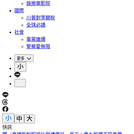
娛樂電影院
國際
川普對等關稅
全球必讀
社會
毒駕連爆
警察愛無限
更多
快訊