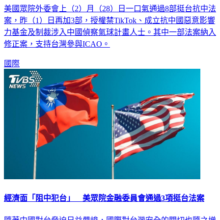
美國眾院外委會上（2）月（28）日一口氣通過8部挺台抗中法
案，昨（1）日再加3部，授權禁TikTok、成立抗中國惡意影響
力基金及制裁涉入中國偵察氣球計畫人士。其中一部法案納入
修正案，支持台灣參與ICAO。
國際
經濟面「阻中犯台」 美眾院金融委員會通過3項挺台法案