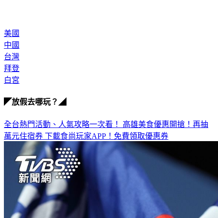
美國
中國
台灣
拜登
白宮
◤放假去哪玩？◢
全台熱門活動、人氣攻略一次看！
高雄美食優惠開搶！再抽
萬元住宿券
下載食尚玩家APP！免費領取優惠券