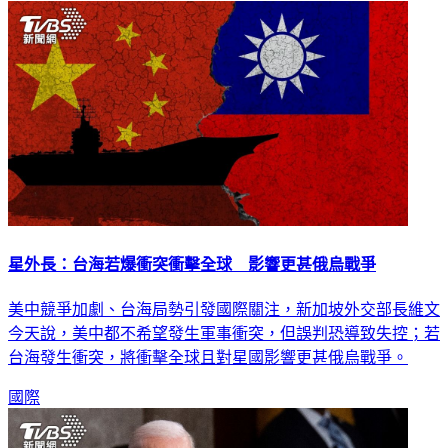
國際
星外長：台海若爆衝突衝擊全球 影響更甚俄烏戰爭
美中競爭加劇、台海局勢引發國際關注，新加坡外交部長維文
今天說，美中都不希望發生軍事衝突，但誤判恐導致失控；若
台海發生衝突，將衝擊全球且對星國影響更甚俄烏戰爭。
國際