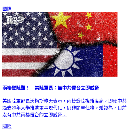
統中沒有中國影音分享應用程式TikTok。
國際
兩棲登陸難！ 美陸軍長：無中共侵台立即威脅
美國陸軍部長沃梅斯昨天表示，兩棲登陸複雜度高，即便中共
過去20年大舉推進軍事現代化，仍非簡單任務。她認為，目前
沒有中共兩棲侵台的立即威脅。