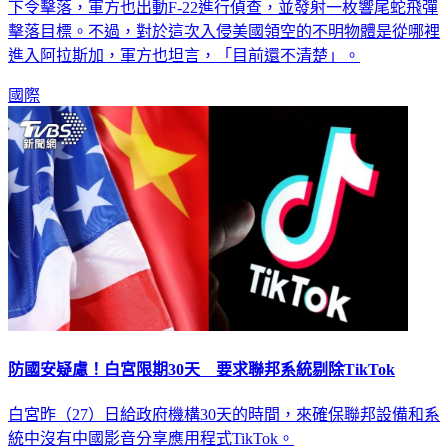
不明物體，雖然尚未確認該飛行物體為何，不過總統拜登已經
下令擊落，軍方也出動F-22進行偵查，並發射一枚響尾蛇飛彈
擊落目標。不過，對於這次入侵美國領空的不明物體是從哪裡
進入阿拉斯加，軍方也坦言，「目前還不清楚」。
國際
防國安疑慮！白宮限期30天 要求聯邦系統剔除TikTok
白宮昨（27）日給政府機構30天的時間，來確保聯邦設備和系