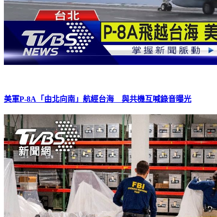
美軍P-8A「由北向南」航經台海 與共機互喊錄音曝光