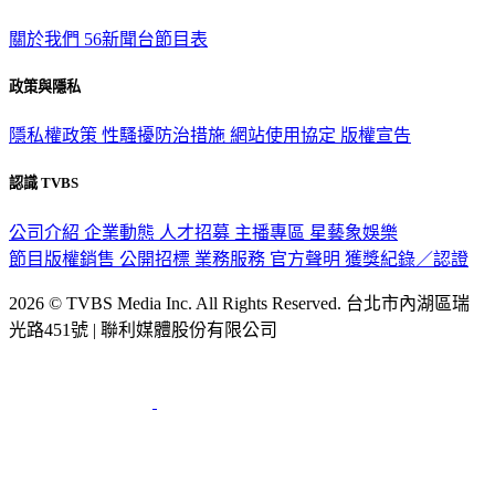
TVBS新聞網
關於我們
56新聞台節目表
政策與隱私
隱私權政策
性騷擾防治措施
網站使用協定
版權宣告
認識 TVBS
公司介紹
企業動態
人才招募
主播專區
星藝象娛樂
節目版權銷售
公開招標
業務服務
官方聲明
獲獎紀錄／認證
2026 © TVBS Media Inc. All Rights Reserved. 台北市內湖區瑞
光路451號 | 聯利媒體股份有限公司