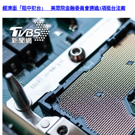
經濟面「阻中犯台」 美眾院金融委員會通過3項挺台法案