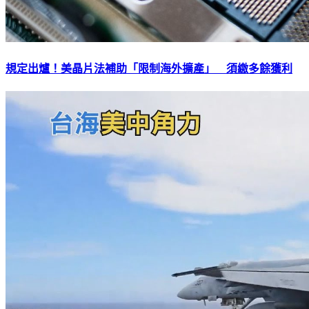
規定出爐！美晶片法補助「限制海外擴產」 須繳多餘獲利