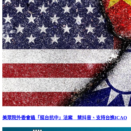
美眾院外委會過「挺台抗中」法案 禁抖音、支持台進ICAO