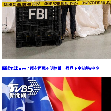
間諜氣球又來？領空再現不明物體 拜登下令制裁6中企