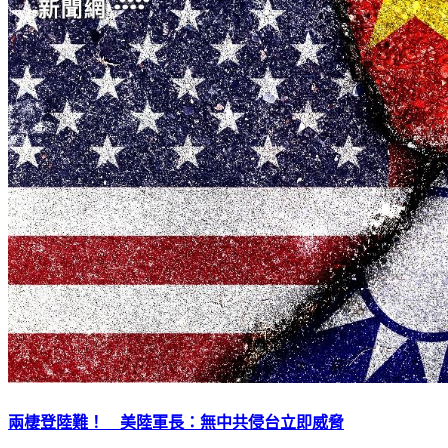
兩棲登陸難！ 美陸軍長：無中共侵台立即威脅