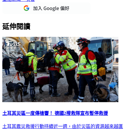
延伸閱讀
土耳其災區一度傳槍響！ 德國2搜救隊宣布暫停救援
土耳其震災救援行動持續近一週，由於災區的資源越來越匱