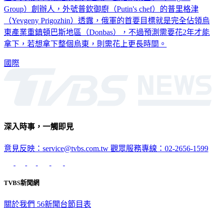
Group）創辦人，外號普欽御廚（Putin's chef）的普里格津
（Yevgeny Prigozhin）透露，俄軍的首要目標就是完全佔領烏
東產業重鎮頓巴斯地區（Donbas），不過預測需要花2年才能
拿下，若想拿下整個烏東，則需花上更長時間。
國際
深入時事，一觸即見
意見反映：service@tvbs.com.tw
觀眾服務專線：02-2656-1599
TVBS新聞網
關於我們
56新聞台節目表