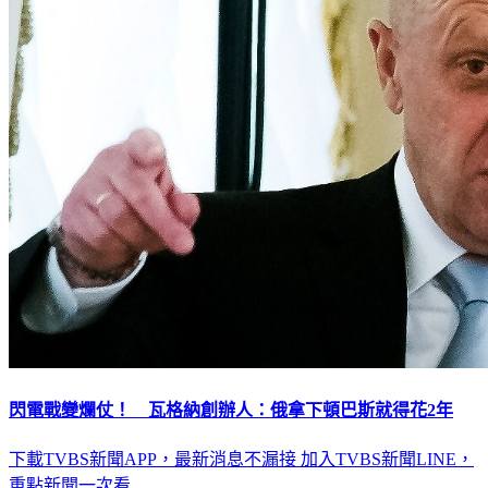
閃電戰變爛仗！ 瓦格納創辦人：俄拿下頓巴斯就得花2年
下載TVBS新聞APP，最新消息不漏接
加入TVBS新聞LINE，
重點新聞一次看