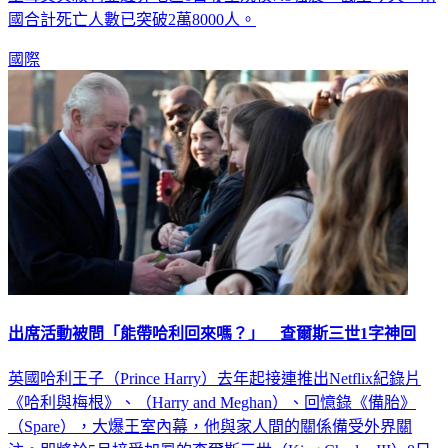
國合計死亡人數已突破2萬8000人。
國際
出席活動被問「能帶哈利回來嗎？」 查爾斯三世1字神回
英國哈利王子（Prince Harry）去年起接連推出Netflix紀錄片
《哈利與梅根》、（Harry and Meghan）、回憶錄《備胎》
（Spare），大爆王室內幕，他與家人間的關係備受外界關