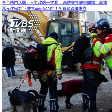
全台熱門活動、人氣攻略一次看！
高雄美食優惠開搶！再抽
萬元住宿券
下載食尚玩家APP！免費領取優惠券