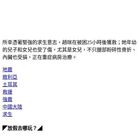
所幸憑著堅強的求生意志，趙咪在被困25小時後獲救；她年幼
的兒子和女兒也受了傷，尤其是女兒，不只腿部粉碎性骨折、
內臟也受損，正在重症病房治療。
地震
敘利亞
土耳其
救援
強震
中國大陸
求生
◤放假去哪玩？◢