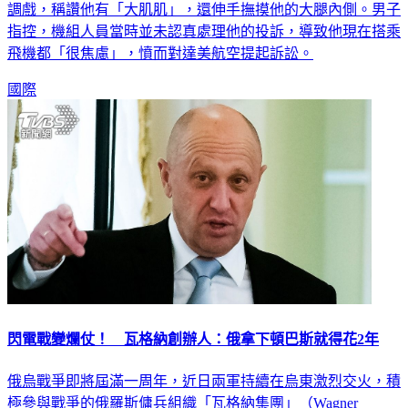
調戲，稱讚他有「大肌肌」，還伸手撫摸他的大腿內側。男子
指控，機組人員當時並未認真處理他的投訴，導致他現在搭乘
飛機都「很焦慮」，憤而對達美航空提起訴訟。
國際
閃電戰變爛仗！ 瓦格納創辦人：俄拿下頓巴斯就得花2年
俄烏戰爭即將屆滿一周年，近日兩軍持續在烏東激烈交火，積
極參與戰爭的俄羅斯傭兵組織「瓦格納集團」（Wagner