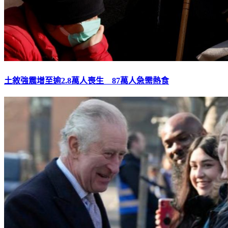
土敘強震增至逾2.8萬人喪生 87萬人急需熱食