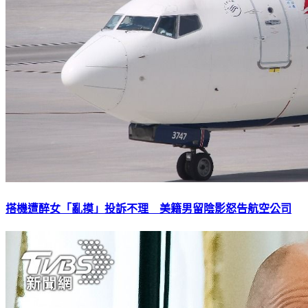
搭機遭醉女「亂摸」投訴不理 美籍男留陰影怒告航空公司