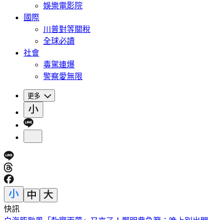
娛樂電影院
國際
川普對等關稅
全球必讀
社會
毒駕連爆
警察愛無限
更多
快訊