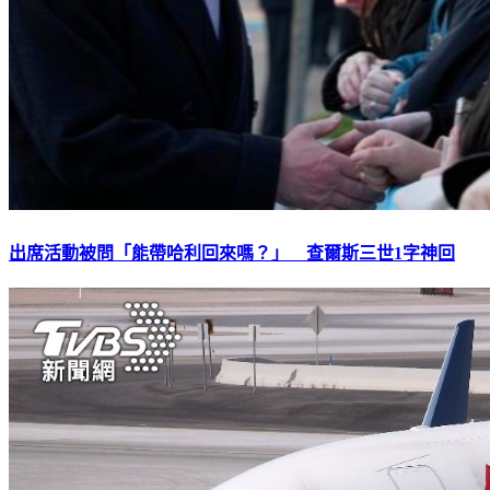
出席活動被問「能帶哈利回來嗎？」 查爾斯三世1字神回