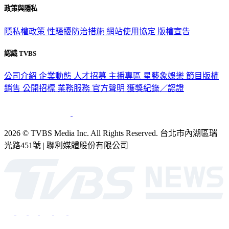
政策與隱私
隱私權政策
性騷擾防治措施
網站使用協定
版權宣告
認識 TVBS
公司介紹
企業動態
人才招募
主播專區
星藝象娛樂
節目版權
銷售
公開招標
業務服務
官方聲明
獲獎紀錄／認證
2026 © TVBS Media Inc. All Rights Reserved. 台北市內湖區瑞
光路451號 | 聯利媒體股份有限公司