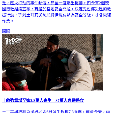
乏，趁火打劫的事件頻傳，甚至一度爆出槍響。如今有2個德
國搜救組織宣布，有鑑於當地安全問題，決定先暫停災區的救
援行動，等到土耳其民防局將情況歸類為安全等級，才會恢復
作業。
國際
土敘強震增至逾2.8萬人喪生 87萬人急需熱食
土耳其與敘利亞邊界地區6日發生規模7.8強震，截至今天，兩