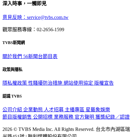
深入時事，一觸即見
意見反映：service@tvbs.com.tw
觀眾服務專線：02-2656-1599
TVBS新聞網
關於我們
56新聞台節目表
政策與隱私
隱私權政策
性騷擾防治措施
網站使用協定
版權宣告
認識 TVBS
公司介紹
企業動態
人才招募
主播專區
星藝象娛樂
節目版權銷售
公開招標
業務服務
官方聲明
獲獎紀錄／認證
2026 © TVBS Media Inc. All Rights Reserved. 台北市內湖區瑞
光路451號 | 聯利媒體股份有限公司