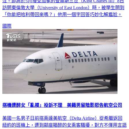
注。即將於5月接受加冕的查爾斯三世（King Charles III）8日
訪問東倫敦大學（University of East London）時，被學生問到
「你能把哈利帶回來嗎？」他用一個字回答巧妙化解尷尬。
國際
搭機遭醉女「亂摸」投訴不理 美籍男留陰影怒告航空公司
美國一名男子日前搭乘達美航空（Delta Airline）從希臘返回
紐約的班機上，遭到鄰座喝醉的女乘客騷擾，對方不僅用言語