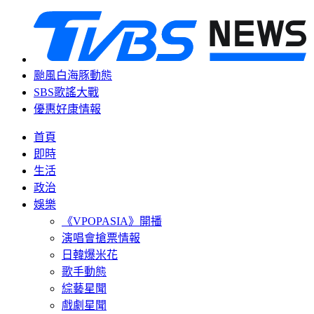
颱風白海豚動態
SBS歌謠大戰
優惠好康情報
首頁
即時
生活
政治
娛樂
《VPOPASIA》開播
演唱會搶票情報
日韓爆米花
歌手動態
綜藝星聞
戲劇星聞