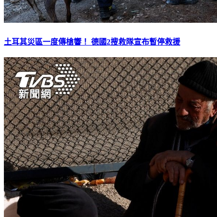
土耳其災區一度傳槍響！ 德國2搜救隊宣布暫停救援