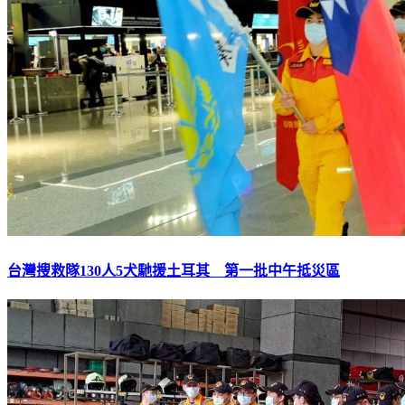
台灣搜救隊130人5犬馳援土耳其 第一批中午抵災區