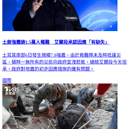
土敘強震逾1.5萬人罹難 艾爾段承認因應「有缺失」
土耳其南部6日發生規模7.8強震，由於救難隊未及時抵達災
區，頓時一無所有的災民向政府宣洩怒氣，總統艾爾段今天坦
承，政府對地震的初步因應措施的確有問題。
國際