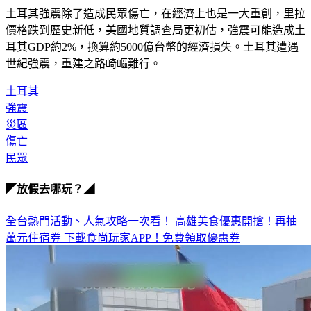
價格跌到歷史新低，美國地質調查局更初估，強震可能造成土
耳其GDP約2%，換算約5000億台幣的經濟損失。土耳其遭遇
世紀強震，重建之路崎嶇難行。
土耳其
強震
災區
傷亡
民眾
◤放假去哪玩？◢
全台熱門活動、人氣攻略一次看！
高雄美食優惠開搶！再抽
萬元住宿券
下載食尚玩家APP！免費領取優惠券