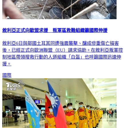
敘利亞正式向歐盟求援 叛軍區救難組織籲國際伸援
敘利亞6日與鄰國土耳其同遭強震襲擊、釀成慘重傷亡損害
後，已經正式向歐洲聯盟（EU）請求協助。在敘利亞叛軍控
制地區帶領搜救行動的人道組織「白盔」也呼籲國際迅速伸
援。
國際