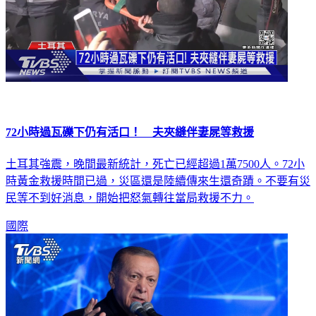
72小時過瓦礫下仍有活口！ 夫夾縫伴妻屍等救援
土耳其強震，晚間最新統計，死亡已經超過1萬7500人。72小
時黃金救援時間已過，災區還是陸續傳來生還奇蹟。不要有災
民等不到好消息，開始把怒氣轉往當局救援不力。
國際