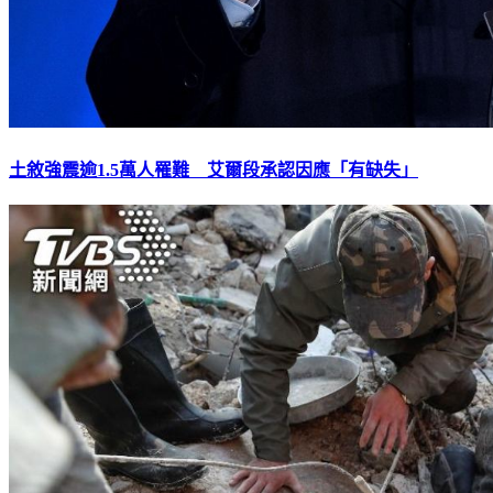
土敘強震逾1.5萬人罹難 艾爾段承認因應「有缺失」