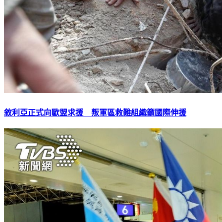
敘利亞正式向歐盟求援 叛軍區救難組織籲國際伸援