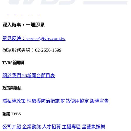
深入時事，一觸即見
意見反映：service@tvbs.com.tw
觀眾服務專線：02-2656-1599
TVBS新聞網
關於我們
56新聞台節目表
政策與隱私
隱私權政策
性騷擾防治措施
網站使用協定
版權宣告
認識 TVBS
公司介紹
企業動態
人才招募
主播專區
星藝象娛樂
節目版權銷售
公開招標
業務服務
官方聲明
獲獎紀錄／認證