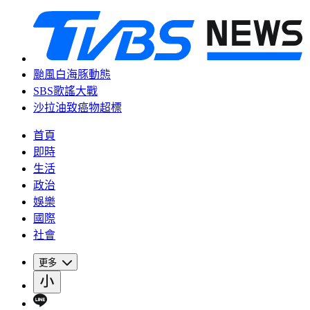
颱風白海豚動態
SBS歌謠大戰
沙拉油致癌物超標
首頁
即時
生活
政治
娛樂
國際
社會
更多