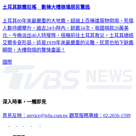
土耳其80年來最嚴重的大地震，超過上百棟建築物倒塌，死傷
人數持續攀升，過去24小時內，餘震34次，我國捐款20萬美
元，今晚派出40人特搜隊，搭機前往土耳其救災。土耳其總統
艾爾多安形容，這是1939年來最嚴重的災難，民眾也拍下餘震
瞬間，大樓倒塌的驚悚畫面！
國際
深入時事，一觸即見
意見反映：service@tvbs.com.tw
觀眾服務專線：02-2656-1599
TVBS新聞網