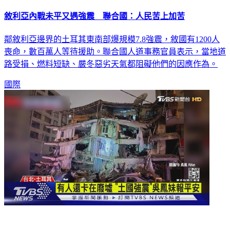
敘利亞內戰未平又遇強震 聯合國：人民苦上加苦
鄰敘利亞邊界的土耳其東南部爆規模7.8強震，敘國有1200人
喪命，數百萬人等待援助。聯合國人道事務官員表示，當地道
路受損、燃料短缺、嚴冬惡劣天氣都阻礙他們的因應作為。
國際
土耳其餘震狂搖 數棟大樓崩塌居民驚逃