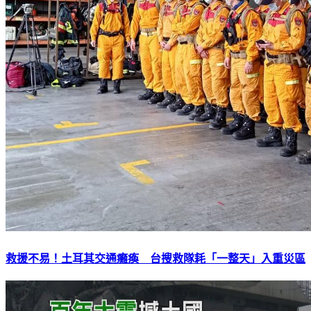
救援不易！土耳其交通癱瘓 台搜救隊耗「一整天」入重災區