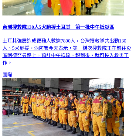
台灣搜救隊130人5犬馳援土耳其 第一批中午抵災區
土耳其強震造成罹難人數逾7800人，台灣搜救隊共出動130
人、5犬馳援。消防署今天表示，第一梯次搜救隊正在前往災
區阿德亞曼路上，預計中午抵達、報到後，就可投入救災工
作。
國際