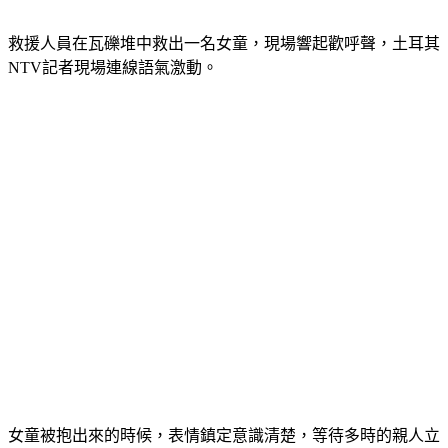
救援人員在瓦礫堆中救出一名女童，現場響起歡呼聲，土耳其
NTV記者現場連線語氣激動。
女童被抱出來的時候，表情鎮定意識清楚，等待多時的親人立
刻上前關心，而女童的弟弟隨後也被平安救出，兩人幸運地毫