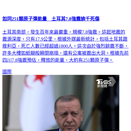
如同251顆原子彈能量 土耳其7.8強震逾千死傷
土耳其南部，發生百年來最嚴重，規模7.8強震。這起地震的
震源深度，只有17.9公里，根據外媒最新統計，包括土耳其跟
敘利亞，死亡人數已經超過1800人。這次由於強烈餘震不斷，
許多大樓如紙糊般瞬間崩塌，還有公寓被震出大洞。根據先前
四川7.8強震預估，釋放的能量，大約有251顆原子彈。
國際