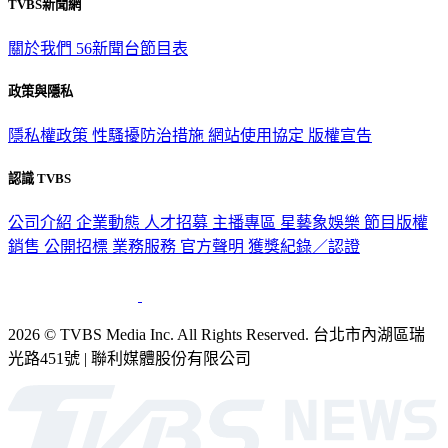
關於我們
56新聞台節目表
政策與隱私
隱私權政策
性騷擾防治措施
網站使用協定
版權宣告
認識 TVBS
公司介紹
企業動態
人才招募
主播專區
星藝象娛樂
節目版權
銷售
公開招標
業務服務
官方聲明
獲獎紀錄／認證
2026 © TVBS Media Inc. All Rights Reserved. 台北市內湖區瑞
光路451號 | 聯利媒體股份有限公司