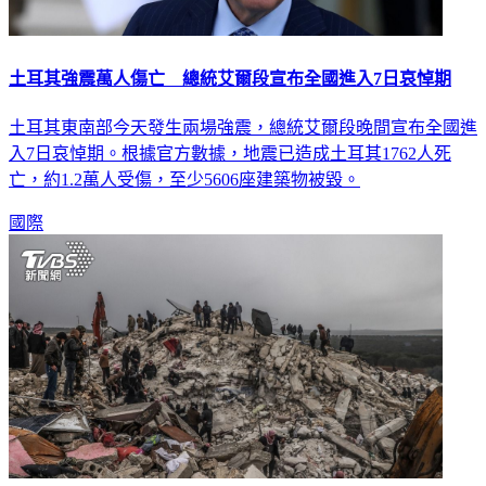
土耳其強震萬人傷亡 總統艾爾段宣布全國進入7日哀悼期
土耳其東南部今天發生兩場強震，總統艾爾段晚間宣布全國進
入7日哀悼期。根據官方數據，地震已造成土耳其1762人死
亡，約1.2萬人受傷，至少5606座建築物被毀。
國際