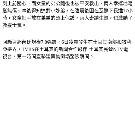
髮無傷。事後得知這對小姊弟，在強震後困在瓦礫下長達17小
時，女童把手放在弟弟的頭上保護，兩人奇蹟生還，也激勵了
救援士氣。
回顧這起芮氏規模7.8強震，6日凌晨發生在土耳其南部和敘利
亞邊界，TVBS在土耳其的新聞合作夥伴-土耳其民營NTV電
視台，第一時間直擊建築物倒塌驚險瞬間。