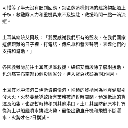
可惜等了半天沒有聽到回應，災區像這樣倒塌的建築物超過上
千棟，救難隊人力和重機具來不及進駐，救援時間一點一滴流
逝。
土耳其總統艾爾段：「我要感謝我們所有的盟友，在我們國家
這個艱難的日子裡，打電話、傳訊息和發表聲明，表達他們的
支持和幫助。」
各國救難隊前往土耳其災區救援，總統艾爾段除了感謝援助，
也沉痛宣布南部10個災區省分，進入緊急狀態為期3個月。
土耳其地中海港口伊斯肯德倫港，堆積的貨櫃因為地震倒塌引
發大火，火勢蔓延導致所有業務被迫暫時關閉，預定抵達的貨
運及船隻，也都暫時轉移到其他港口。土耳其國防部原本打算
從海上以船艦噴水撲滅火勢，最後出動直升機和飛機不斷灑
水，火勢才在7日撲滅。
土耳其強震除了造成民眾傷亡，在經濟上也是一大重創，里拉