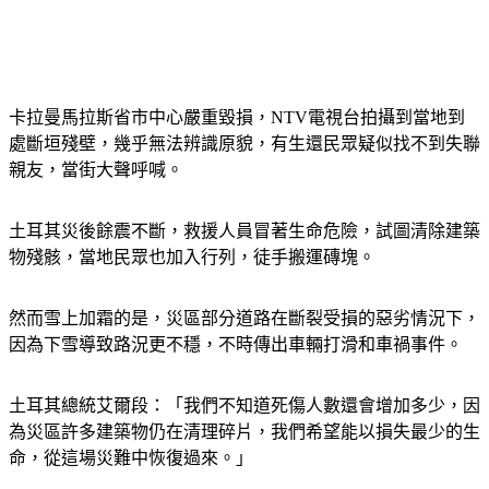
卡拉曼馬拉斯省市中心嚴重毀損，NTV電視台拍攝到當地到
處斷垣殘壁，幾乎無法辨識原貌，有生還民眾疑似找不到失聯
親友，當街大聲呼喊。
土耳其災後餘震不斷，救援人員冒著生命危險，試圖清除建築
物殘骸，當地民眾也加入行列，徒手搬運磚塊。
然而雪上加霜的是，災區部分道路在斷裂受損的惡劣情況下，
因為下雪導致路況更不穩，不時傳出車輛打滑和車禍事件。
土耳其總統艾爾段：「我們不知道死傷人數還會增加多少，因
為災區許多建築物仍在清理碎片，我們希望能以損失最少的生
命，從這場災難中恢復過來。」