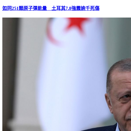
如同251顆原子彈能量 土耳其7.8強震逾千死傷