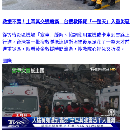
救援不易！土耳其交通癱瘓 台搜救隊耗「一整天」入重災區
從等待災區機場「塞車」緩解、協調使用軍機或卡車到雪路上
行進，台灣第一批搜救隊抵達伊斯坦堡後足足花了一整天才前
進重災區，眼看黃金救援時間流逝，搜救隊心裡急又折騰。
國際