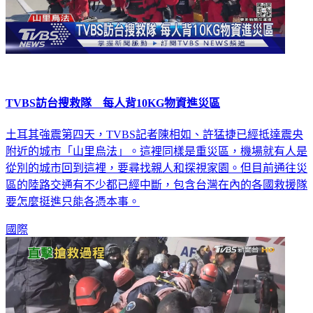
TVBS訪台搜救隊 每人背10KG物資進災區
土耳其強震第四天，TVBS記者陳相如、許猛捷已經抵達震央
附近的城市「山里烏法」。這裡同樣是重災區，機場就有人是
從別的城市回到這裡，要尋找親人和探視家園。但目前通往災
區的陸路交通有不少都已經中斷，包含台灣在內的各國救援隊
要怎麼挺進只能各憑本事。
國際