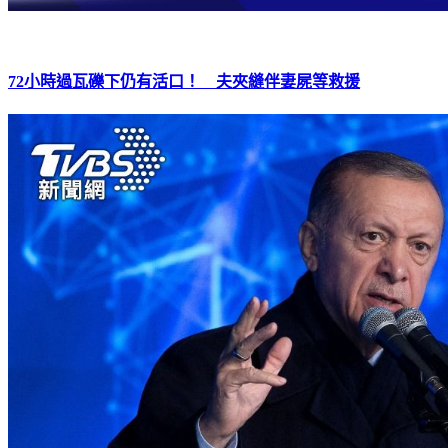
72小時過瓦礫下仍有活口！ 夫夾縫伴妻屍等救援