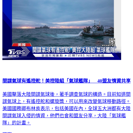
間諜氣球有遙控舵！美控陸組「氣球艦隊」 40盟友情資共享
美國擊落大陸間諜氣球後，著手調查氣球的構造。目前知道間
諜氣球上，有遙控舵和螺旋槳，可以用來改變氣球移動路徑。
美國國務卿布林肯表示，包括美國在內，全球五大洲都有大陸
間諜氣球入侵的情資，他們也會和盟友分享，大陸「氣球艦
隊」的計畫。
國際