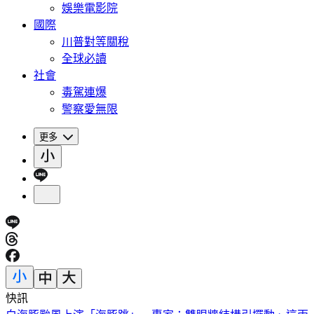
娛樂電影院
國際
川普對等關稅
全球必讀
社會
毒駕連爆
警察愛無限
更多
快訊