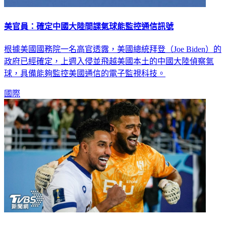
美官員：確定中國大陸間諜氣球能監控通信訊號
根據美國國務院一名高官透露，美國總統拜登（Joe Biden）的
政府已經確定，上週入侵並飛越美國本土的中國大陸偵察氣
球，具備能夠監控美國通信的電子監視科技。
國際
闖進決賽讓富豪金主大灑幣 沙國足球隊每人獲贈800萬