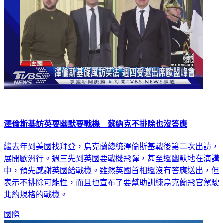
澤倫斯基訪英耍幽默要戰機 蘇納克不排除也沒答應
繼去年到美國找拜登，烏克蘭總統澤倫斯基戰後第二次出訪，
展開歐洲行。週三先到英國要戰機飛彈，甚至還幽默地在演講
中，預先感謝英國給戰機。雖然英國首相還沒有答應送出，但
表示不排除可能性，而且也宣布了要幫助訓練烏克蘭飛官駕駛
北約規格的戰機。
國際