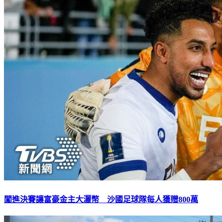
闖進決賽讓富豪金主大灑幣 沙國足球隊每人獲贈800萬