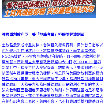
強震重創敘利亞 美「地緣考量」拒解除經濟制裁
土敘強震造成慘重災情，台灣投入搜救行列，另外昔日宿敵以
色列也出手伸援敘利亞，將提供空運物資，而美國是透過
NGO來援助，不會與阿薩德政府聯絡，且不願取消敘利亞經
濟制裁。德州州立大學副教授翁履中今(9日)於《FOCUS世界
新聞》中，接受主持人韋家齊線上訪問表示「美國對敘利亞災
情當然有提供相當程度的援助，可是同時美國對敘利亞的經濟
制裁從2011年起，至今已經持續了12年，當初制裁目標就是阿
薩德政府，因為美方認為阿薩德政府正是敘利亞內亂的主因。
這次敘利亞面臨極度需要援助的時刻，外界關注當地是不是能
離開經濟制裁，或至少暫緩實施制裁，然而美國國務院發言人
在例行記者會上表態，美國不會、也不打算調整對阿薩德政府
的經濟制裁，因為這違反了美國當初設定向阿薩德政府施加壓