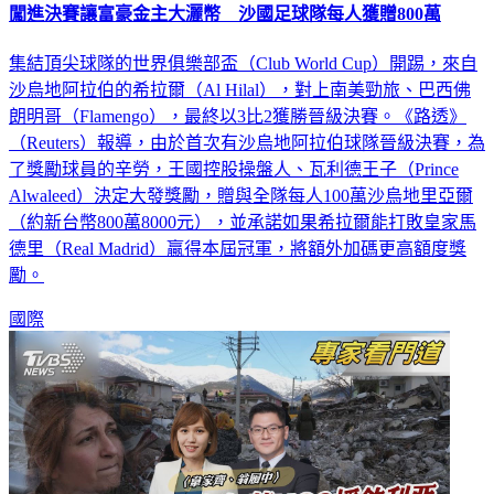
集結頂尖球隊的世界俱樂部盃（Club World Cup）開踢，來自
沙烏地阿拉伯的希拉爾（Al Hilal），對上南美勁旅、巴西佛
朗明哥（Flamengo），最終以3比2獲勝晉級決賽。《路透》
（Reuters）報導，由於首次有沙烏地阿拉伯球隊晉級決賽，為
了獎勵球員的辛勞，王國控股操盤人、瓦利德王子（Prince
Alwaleed）決定大發獎勵，贈與全隊每人100萬沙烏地里亞爾
（約新台幣800萬8000元），並承諾如果希拉爾能打敗皇家馬
德里（Real Madrid）贏得本屆冠軍，將額外加碼更高額度獎
勵。
國際