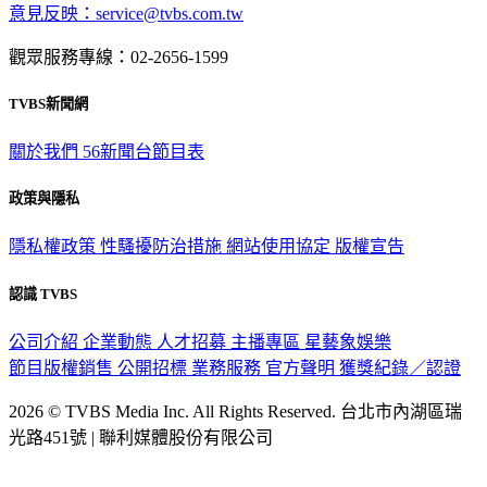
觀眾服務專線：02-2656-1599
TVBS新聞網
關於我們
56新聞台節目表
政策與隱私
隱私權政策
性騷擾防治措施
網站使用協定
版權宣告
認識 TVBS
公司介紹
企業動態
人才招募
主播專區
星藝象娛樂
節目版權銷售
公開招標
業務服務
官方聲明
獲獎紀錄／認證
2026 © TVBS Media Inc. All Rights Reserved. 台北市內湖區瑞
光路451號 | 聯利媒體股份有限公司