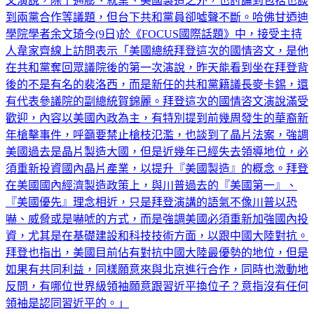
到兩黨合作等議題，但台下共和黨員卻噓聲不斷。哈佛甘迺迪
學院學者余文琦今(9日)於《FOCUS國際話題》中，接受主持
人韋家齊線上訪問表示「美國總統拜登這次的國情咨文，是他
在共和黨奪回眾議院後的第一次演說，昨天能看到坐在拜登背
後的不是有名的裴洛西，而是新任的共和黨籍議長麥卡錫，還
有代表參議院的副總統賀錦麗。拜登這次的國情咨文演說滿受
歡迎，內容以美國內政為主，有特別提到前幾周發生的華裔新
年槍擊事件，呼籲要禁止槍枝氾濫，也談到了晶片法案，強調
美國過去是晶片製造大國，但是近幾年已經失去領導地位，必
須重新投資國內晶片產業，以提升『美國製造』的概念。拜登
在美國國內經濟製造政策上，與川普過去的『美國第一』、
『美國優先』理念相近，只是拜登演講的語氣不像川普以恐
嚇、威脅或是嚇唬的方式，而是強調美國必須重新加強國內投
資，尤其是在基礎建設和科技技術方面，以跟中國大陸對抗。
拜登也指出，美國目前佔有對抗中國大陸最優勢的地位，但是
如果有共同利益，同樣願意來與北京進行合作，同時也激動地
反問，有哪位世界級領袖願意跟習近平換位子？意指沒有任何
領袖是認同習近平的。」