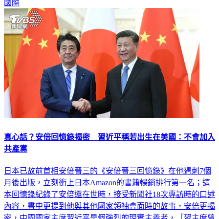
真心話？安倍回憶錄揭密 習近平稱若出生在美國：不會加入
共產黨
日本已故前首相安倍晉三的《安倍晉三回憶錄》在他遇刺7個
月後出版，立刻衝上日本Amazon的書籍暢銷排行第一名；這
本回憶錄紀錄了安倍還在世時，接受新聞社18次專訪時的口述
內容，書中更提到他與其他國家領袖會面時的故事，安倍更揭
密，中國國家主席習近平是個強烈的現實主義者，「習主席曾
說，如果他在美國出生，可能不會加入共產黨，但應該會加入