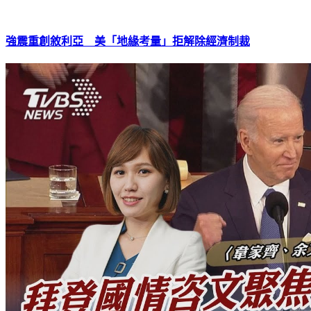
強震重創敘利亞 美「地緣考量」拒解除經濟制裁