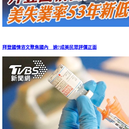
拜登國情咨文聚焦國內 逾7成美民眾評價正面