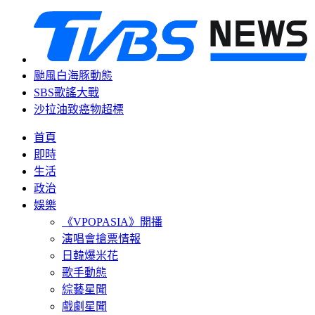
颱風白海豚動態
SBS歌謠大戰
沙拉油致癌物超標
首頁
即時
生活
政治
娛樂
《VPOPASIA》開播
演唱會搶票情報
日韓爆米花
歌手動態
綜藝星聞
戲劇星聞