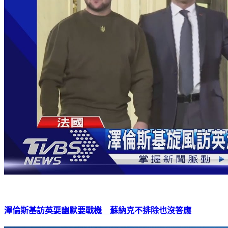
澤倫斯基訪英耍幽默要戰機 蘇納克不排除也沒答應