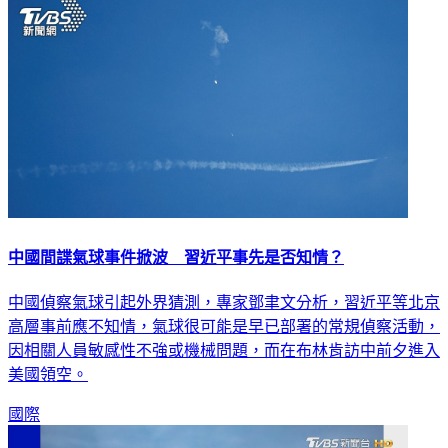
中國間諜氣球事件掀波 習近平事先是否知情？
中國偵察氣球引起外界猜測，專家鄧聿文分析，習近平等北京
高層事前應不知情，氣球很可能是早已部署的常規偵察活動，
因相關人員敏感性不強或機械問題，而在布林肯訪中前夕進入
美國領空。
國際