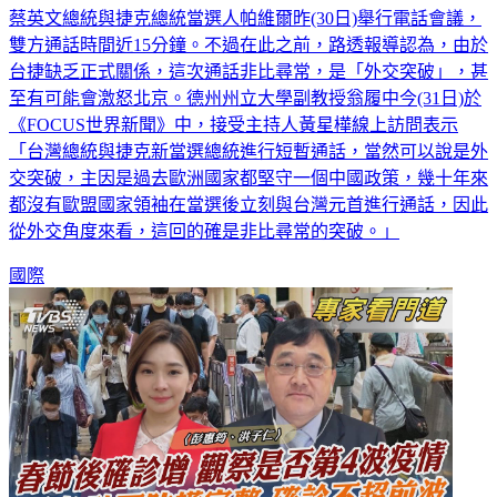
蔡英文總統與捷克總統當選人帕維爾昨(30日)舉行電話會議，
雙方通話時間近15分鐘。不過在此之前，路透報導認為，由於
台捷缺乏正式關係，這次通話非比尋常，是「外交突破」，甚
至有可能會激怒北京。德州州立大學副教授翁履中今(31日)於
《FOCUS世界新聞》中，接受主持人黃星樺線上訪問表示
「台灣總統與捷克新當選總統進行短暫通話，當然可以說是外
交突破，主因是過去歐洲國家都堅守一個中國政策，幾十年來
都沒有歐盟國家領袖在當選後立刻與台灣元首進行通話，因此
從外交角度來看，這回的確是非比尋常的突破。」
國際