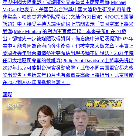
年與中國大陸開戰，眾議院外交委員會主席麥考爾(Michael
McCaul)也表示，美國因為台灣與中國大陸發生衝突的可能性
非常高。哈佛甘迺迪學院學者余文琦今(31日)於《FOCUS國際
話題》中，接受主持人譚伊倫線上訪問表示「美國空軍上將米
尼漢(Mike Minihan)的對內軍官備忘錄，本來是預計在2/1發
出，卻搶先一步被媒體取得資料，備忘錄中米尼漢提到2025年
美中可能會因為台海而發生衝突，也被拿來大做文章。事實上
美國近幾年對台海情勢衝突預估出現多種不同說法，2021年時
任印太地區司令官的戴維森(Philip Scot Davidson)上將率先提出
2027年北京可能對台灣會發動攻擊，此後不同美國軍官都先後
發出警告，包括去年10月也有海軍最高級上將指出，北京可能
在2022到2023年間進犯台灣。」
國際