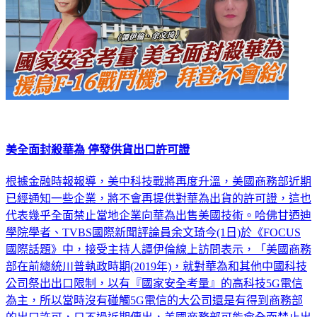
美全面封殺華為 停發供貨出口許可證
根據金融時報報導，美中科技戰將再度升溫，美國商務部近期
已經通知一些企業，將不會再提供對華為出貨的許可證，這也
代表幾乎全面禁止當地企業向華為出售美國技術。哈佛甘迺迪
學院學者、TVBS國際新聞評論員余文琦今(1日)於《FOCUS
國際話題》中，接受主持人譚伊倫線上訪問表示，「美國商務
部在前總統川普執政時期(2019年)，就對華為和其他中國科技
公司祭出出口限制，以有『國家安全考量』的高科技5G電信
為主，所以當時沒有碰觸5G電信的大公司還是有得到商務部