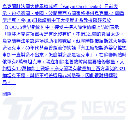
烏克蘭駐法國大使奧梅成柯（Vadym Omelchenko）日前表
示，包括德國、美國、波蘭等西方國家將提供烏克蘭321輛重
型坦克。今(30)日邀請到中正大學歷史系教授郭靜云於
《FOCUS世界新聞》中，接受主持人譚伊倫線上訪問表示
「重裝坦克這項軍援是有比沒有好，不過321輛的數目太少，
烏克蘭無法單靠這項援助扭轉戰局。蘇聯時期俄羅斯就大量製
造坦克車，80年代甚至曾經流傳笑話『有工廠想製造嬰兒搖籃
車卻一直製造不出來，怎麼製造都是坦克車』，在蘇聯解體時
俄軍有8萬輛坦克車，現在扣除老舊故障與需要維修數量，大
約還有1.2萬輛能上戰場。烏克蘭現有數量加上西方承諾的321
輛坦克軍援，與俄軍相差還是非常懸殊，因此很難扭轉戰
局。」
國際