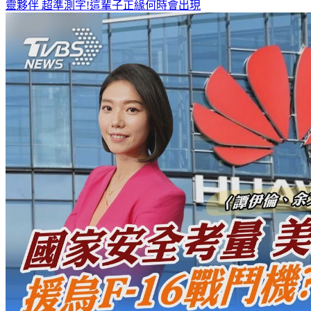
靈夥伴
超準測字!這輩子正緣何時會出現