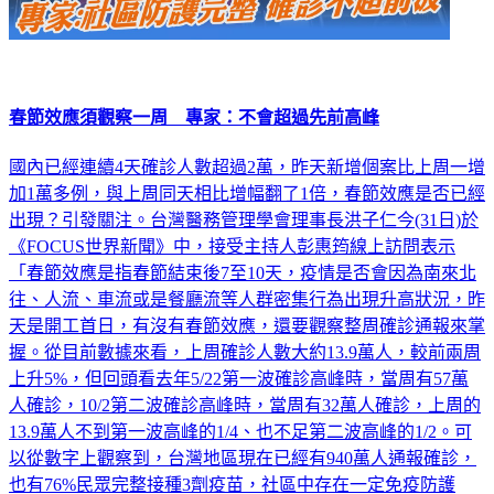
春節效應須觀察一周 專家：不會超過先前高峰
國內已經連續4天確診人數超過2萬，昨天新增個案比上周一增
加1萬多例，與上周同天相比增幅翻了1倍，春節效應是否已經
出現？引發關注。台灣醫務管理學會理事長洪子仁今(31日)於
《FOCUS世界新聞》中，接受主持人彭惠筠線上訪問表示
「春節效應是指春節結束後7至10天，疫情是否會因為南來北
往、人流、車流或是餐廳流等人群密集行為出現升高狀況，昨
天是開工首日，有沒有春節效應，還要觀察整周確診通報來掌
握。從目前數據來看，上周確診人數大約13.9萬人，較前兩周
上升5%，但回頭看去年5/22第一波確診高峰時，當周有57萬
人確診，10/2第二波確診高峰時，當周有32萬人確診，上周的
13.9萬人不到第一波高峰的1/4、也不足第二波高峰的1/2。可
以從數字上觀察到，台灣地區現在已經有940萬人通報確診，
也有76%民眾完整接種3劑疫苗，社區中存在一定免疫防護