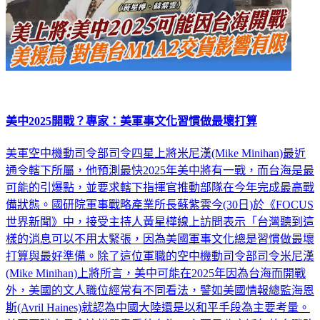
美中2025開戰？專家：美軍事文化習慣做最壞打算
美軍空中機動司令部司令四星上將米尼漢(Mike Minihan)最近
通令轄下所屬，他預測最快2025年美中將有一戰，而台海是最
可能的引爆點，並要求轄下指揮官推動部隊在今年完成最高戰
備狀態。國研院軍事戰略產業所長蘇紫雲今(30日)於《FOCUS
世界新聞》中，接受主持人黃星樺線上訪問表示「台灣聽到這
樣的消息可以不用太緊張，因為美國軍事文化總是習慣做最壞
打算與最好準備。除了這位軍職的空中機動司令部司令米尼漢
(Mike Minihan)上將所言，美中可能在2025年因為台海而開戰
外，美國的文人職位經常有不同看法，譬如美國情報總監海恩
斯(Avril Haines)就認為中國大陸還是以和平手段為主要考量。