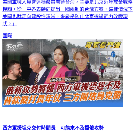
美國軍職人員會這樣嚴肅看待台海，主要是北京近年放棄戰略
模糊，從一中各表轉向提出一國兩制的台灣方案，這樣情況下
美國也就走向建設性清晰，來嚴格防止北京透過武力改變現
狀。」
國際
西方軍援坦克交付時間長 可能來不及擋俄攻勢