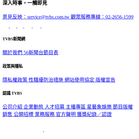
深入時事，一觸即見
意見反映：service@tvbs.com.tw
觀眾服務專線：02-2656-1599
TVBS新聞網
關於我們
56新聞台節目表
政策與隱私
隱私權政策
性騷擾防治措施
網站使用協定
版權宣告
認識 TVBS
公司介紹
企業動態
人才招募
主播專區
星藝象娛樂
節目版權
銷售
公開招標
業務服務
官方聲明
獲獎紀錄／認證