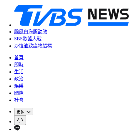
颱風白海豚動態
SBS歌謠大戰
沙拉油致癌物超標
首頁
即時
生活
政治
娛樂
國際
社會
更多