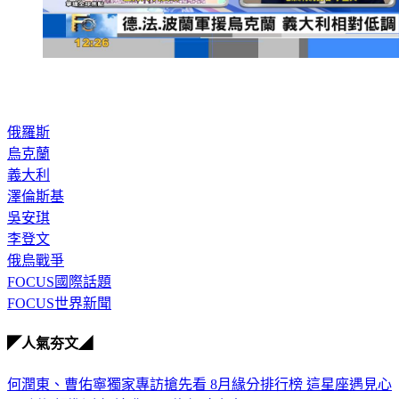
俄羅斯
烏克蘭
義大利
澤倫斯基
吳安琪
李登文
俄烏戰爭
FOCUS國際話題
FOCUS世界新聞
◤人氣夯文◢
何潤東、曹佑寧獨家專訪搶先看
8月緣分排行榜 這星座遇見心