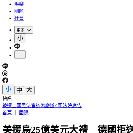
娛樂
國際
社會
更多
快訊
被選上國民法官該怎麼辦? 司法院廣告
首頁
｜
國際
美援烏25億美元大禮 德國拒