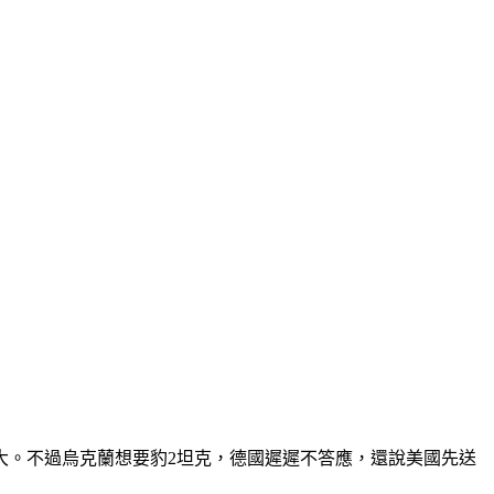
大。不過烏克蘭想要豹2坦克，德國遲遲不答應，還說美國先送