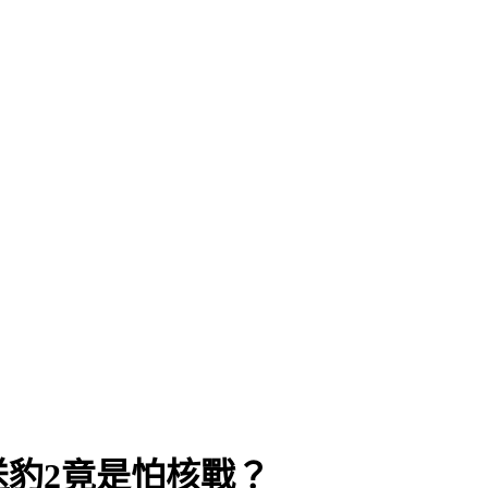
送豹2竟是怕核戰？