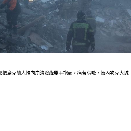
都把烏克蘭人推向崩潰邊緣雙手抱頭，痛苦哀嚎，頓內次克大城