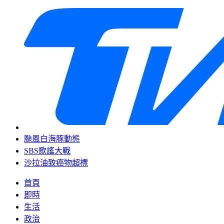
颱風白海豚動態
SBS歌謠大戰
沙拉油致癌物超標
首頁
即時
生活
政治