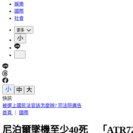
娛樂
國際
社會
更多
快訊
被選上國民法官該怎麼辦? 司法院廣告
首頁
｜
國際
尼泊爾墜機至少40死 「ATR