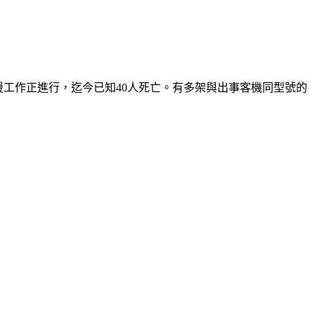
）墜毀，救援工作正進行，迄今已知40人死亡。有多架與出事客機同型號的