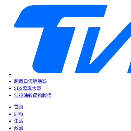
颱風白海豚動態
SBS歌謠大戰
沙拉油致癌物超標
首頁
即時
生活
政治