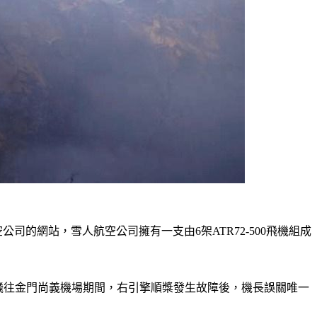
公司的網站，雪人航空公司擁有一支由6架ATR72-500飛機組成
機場飛往金門尚義機場期間，右引擎順槳發生故障後，機長誤關唯一