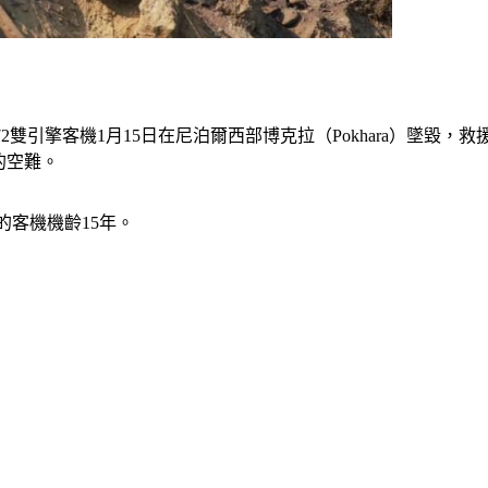
的ATR 72雙引擎客機1月15日在尼泊爾西部博克拉（Pokhara
的空難。
事的客機機齡15年。