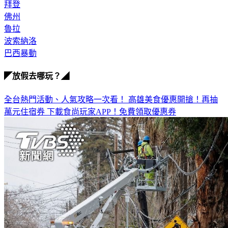
拜登
佛州
魯拉
波索納洛
巴西暴動
◤放假去哪玩？◢
全台熱門活動、人氣攻略一次看！
高雄美食優惠開搶！再抽
萬元住宿券
下載食尚玩家APP！免費領取優惠券