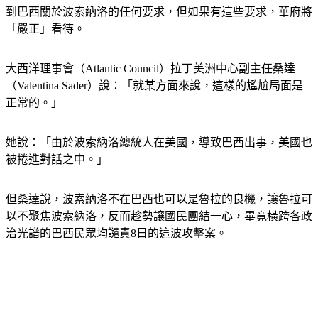
到巴西關於波索納洛的任何要求，但如果有這些要求，華府將
「嚴正」看待。
大西洋理事會（Atlantic Council）拉丁美洲中心副主任桑達
（Valentina Sader）說：「就某方面來說，這樣的尷尬局面是
正常的。」
她說：「由於波索納洛總統人在美國，導致巴西出事，美國也
被捲進對話之中。」
但桑達說，波索納洛不在巴西也可以是魯拉的良機，讓魯拉可
以不聚焦波索納洛，反而趁勢讓國民團結一心，畢竟橫跨各政
治光譜的巴西民眾均譴責8日的這波攻擊案。