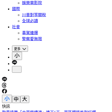
娛樂電影院
國際
川普對等關稅
全球必讀
社會
毒駕連爆
警察愛無限
更多
快訊