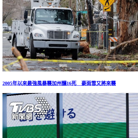
2005年以來最強風暴襲加州釀16死 豪雨雪又將來襲