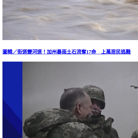
圖輯／街道變河道！加州暴雨土石流奪17命 上萬居民逃難