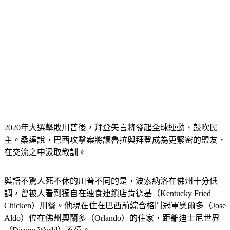
2020年大選擊敗川普後，拜登矢言將發起全球運動、鼓吹民
主。桑達說，巴西攻擊案將讓魯拉與拜登成為更緊密的盟友，
在交流之中汲取教訓。
與語不驚人死不休的川普不同的是，波索納洛在佛州十分低
調，曾被人看到獨自在速食連鎖店肯德基（Kentucky Fried 
Chicken）用餐。他現在住在巴西前綜合格鬥冠軍奧爾多（Jose 
Aldo）位在佛州奧蘭多（Orlando）的住家，距離迪士尼世界