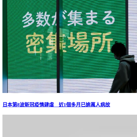
日本第8波新冠疫情肆虐 近1個多月已逾萬人病故