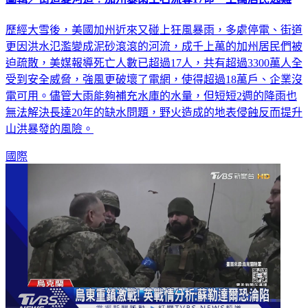
歷經大雪後，美國加州近來又碰上狂風暴雨，多處停電、街道
更因洪水氾濫變成泥砂滾滾的河流，成千上萬的加州居民們被
迫疏散，美媒報導死亡人數已超過17人，共有超過3300萬人全
受到安全威脅，強風更破壞了電網，使得超過18萬戶、企業沒
電可用。儘管大雨能夠補充水庫的水量，但短短2週的降雨也
無法解決長達20年的缺水問題，野火造成的地表侵蝕反而提升
山洪暴發的風險。
國際