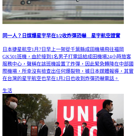
同一人？日媒爆星宇早在1/2收炸彈恐嚇 星宇航空證實
日本捷星航空1月7日早上一架從千葉縣成田機場飛往福岡
GK501班機，由於接到1名男子打電話給成田機場24小時旅客
服務中心，聲稱在該班機設置了炸彈，因此緊急轉降在中部國
際機場，所幸沒有檢查出任何爆裂物，據日本媒體報導，其實
在台灣的星宇航空也早在1月2日也收到炸彈恐嚇電話。
生活