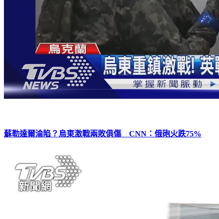
蘇勒達爾淪陷？烏東激戰兩敗俱傷 CNN：俄砲火跌75%