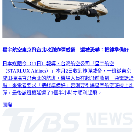
星宇航空東京飛台北收到炸彈威脅 還被恐嚇：把錢準備好
日本媒體今（11日）報導，台灣航空公司「星宇航空
（STARLUX Airlines）」本月2日收到炸彈威脅，一班從東京
成田機場直飛台北的航班，機場人員在起飛前收到一通電話恐
嚇，來電者要求「把錢準備好」否則要引爆星宇航空班機上炸
彈，最後該班機延遲了1個半小時才順利起飛。
國際