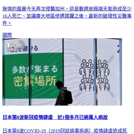
無情的風暴今天再次侵襲加州，這是數週來極端天氣造成至少
16人死亡、並讓廣大地區慘遭蹂躪之後，最新的破壞性災難事
件。
國際
日本第8波新冠疫情肆虐 近1個多月已逾萬人病故
日本第8波COVID-19（2019冠狀病毒疾病）疫情肆虐造成死