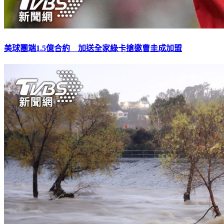
美球團端1.5億合約 加送全家綠卡搶邀曹圭成加盟