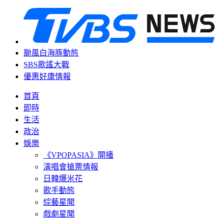
颱風白海豚動態
SBS歌謠大戰
優惠好康情報
首頁
即時
生活
政治
娛樂
《VPOPASIA》開播
演唱會搶票情報
日韓爆米花
歌手動態
綜藝星聞
戲劇星聞