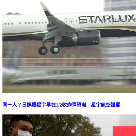
同一人？日媒爆星宇早在1/2收炸彈恐嚇 星宇航空證實