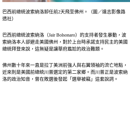
巴西前總統波索納洛卸任前2天飛至佛州。（圖／達志影像路
透社）
巴西前總統波索納洛（Jair Bolsonaro）的支持者發生暴動，波
索納洛本人卻避走美國佛州，對於上台時承諾支持民主的美國
總統拜登來說，這無疑是讓華府尷尬的政治難題。
佛州數十年來一直是拉丁美洲前強人與右翼領袖的流亡地點，
近來則是美國前總統川普選定的第二家鄉。而川普正是波索納
洛的政治知音，曾在敗選後發起「選舉被竊」這套說詞。