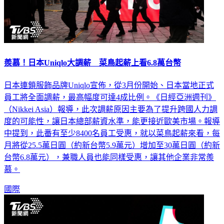
羨慕！日本Uniqlo大調薪 菜鳥起薪上看6.8萬台幣
日本連鎖服飾品牌Uniqlo宣佈，從3月份開始、日本當地正式
員工將全面調薪，最高幅度可達4成比例。《日經亞洲週刊》
（Nikkei Asia）報導，此次調薪原因主要為了提升跨國人力調
度的可能性，讓日本總部薪資水準，能更接近歐美市場。報導
中提到，此番有至少8400名員工受惠，就以菜鳥起薪來看，每
月將從25.5萬日圓（約新台幣5.9萬元）增加至30萬日圓（約新
台幣6.8萬元），兼職人員也能同樣受惠，讓其他企業非常羨
慕。
國際