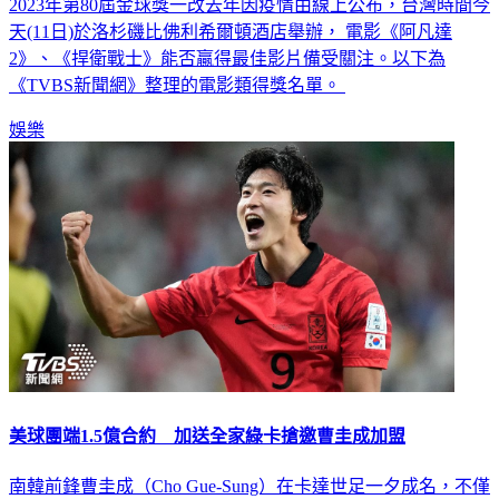
2023年第80屆金球獎一改去年因疫情由線上公布，台灣時間今
天(11日)於洛杉磯比佛利希爾頓酒店舉辦， 電影《阿凡達
2》、《捍衛戰士》能否贏得最佳影片備受關注。以下為
《TVBS新聞網》整理的電影類得獎名單。
娛樂
美球團端1.5億合約 加送全家綠卡搶邀曹圭成加盟
南韓前鋒曹圭成（Cho Gue-Sung）在卡達世足一夕成名，不僅