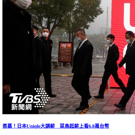
羨慕！日本Uniqlo大調薪 菜鳥起薪上看6.8萬台幣