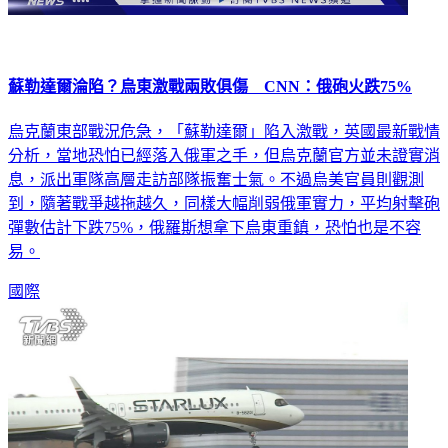
蘇勒達爾淪陷？烏東激戰兩敗俱傷 CNN：俄砲火跌75%
烏克蘭東部戰況危急，「蘇勒達爾」陷入激戰，英國最新戰情
分析，當地恐怕已經落入俄軍之手，但烏克蘭官方並未證實消
息，派出軍隊高層走訪部隊振奮士氣。不過烏美官員則觀測
到，隨著戰爭越拖越久，同樣大幅削弱俄軍實力，平均射擊砲
彈數估計下跌75%，俄羅斯想拿下烏東重鎮，恐怕也是不容
易。
國際