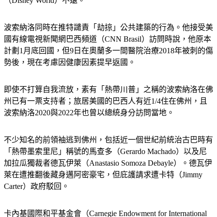
（Disney World）不遠。
波索納洛同時在推特譴責「劫掠」公共建築的行為。他接受美
國有線電視新聞網巴西頻道（CNN Brasil）訪問時說，他原本
計劃1月底回國，但9日在奧蘭多一間醫院治療2018年被刺的傷
勢後，現在考慮因健康因素提早返國。
即使不打算自我流放，素有「熱帶川普」之稱的波索納洛在佛
州已有一票支持者；旅居美國的巴西人有近1/4住在佛州，且
波索納洛2020與2022年也曾以總統身分訪問當地。
不少知名的前領袖逃到佛州，包括近一個世紀前統治古巴時有
「熱帶墨索里尼」稱號的馬查多（Gerardo Machado）以及尼
加拉瓜獨裁者德瓦伊萊（Anastasio Somoza Debayle）。德瓦伊
萊在遭推翻後藏身邁阿密豪宅，但庇護請求遭卡特（Jimmy 
Carter）政府駁回。
卡內基國際和平基金會（Carnegie Endowment for International 