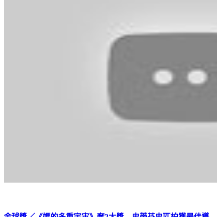
金球獎／《媽的多重宇宙》奪2大獎 史蒂芬史匹柏獲最佳導