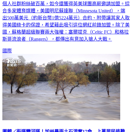
個人社群粉絲破百萬，如今還獲得英美球團高薪邀請加盟。綜
合多家體育媒體，美國明尼蘇達聯（Minnesota United），端
出500萬美元（約新台幣1億5224萬元）合約、附帶讓其家人取
得美國綠卡的保證，希望藉此吸引這位網紅前鋒加盟。除了美
國，蘇格蘭超級聯賽兩大強權：塞爾提克（Celtic FC）和格拉
斯哥流浪者（Rangers），都傳出有意加入搶人大戰。
國際
圖輯／街道變河道！加州暴雨土石流奪17命 上萬居民逃難