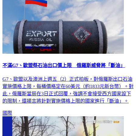
不滿G7、歐盟祭石油出口價上限 俄羅斯威脅將「斷油」
G7、歐盟以及澳洲上週五（2）正式拍板，對俄羅斯出口石油
實施價格上限，每桶價格定在60美元（約1833元新台幣）。對
此，俄羅斯當局在3日正式回覆，強調不會接受西方國家設下
的限制，還揚言將針對實施價格上限的國家進行「斷油」。
國際