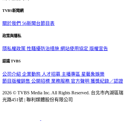
TVBS新聞網
關於我們
56新聞台節目表
政策與隱私
隱私權政策
性騷擾防治措施
網站使用協定
版權宣告
認識 TVBS
公司介紹
企業動態
人才招募
主播專區
星藝象娛樂
節目版權銷售
公開招標
業務服務
官方聲明
獲獎紀錄／認證
2026 © TVBS Media Inc. All Rights Reserved. 台北市內湖區瑞
光路451號 | 聯利媒體股份有限公司