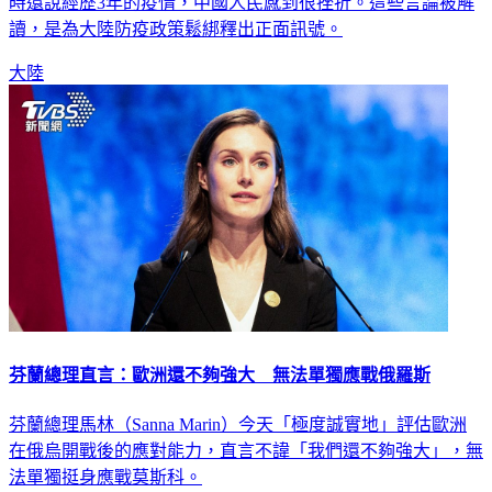
時還說經歷3年的疫情，中國人民感到很挫折。這些言論被解
讀，是為大陸防疫政策鬆綁釋出正面訊號。
大陸
芬蘭總理直言：歐洲還不夠強大 無法單獨應戰俄羅斯
芬蘭總理馬林（Sanna Marin）今天「極度誠實地」評估歐洲
在俄烏開戰後的應對能力，直言不諱「我們還不夠強大」，無
法單獨挺身應戰莫斯科。