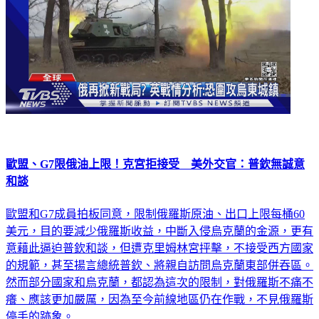
歐盟、G7限俄油上限！克宮拒接受 美外交官：普欽無誠意
和談
歐盟和G7成員拍板同意，限制俄羅斯原油、出口上限每桶60
美元，目的要減少俄羅斯收益，中斷入侵烏克蘭的金源，更有
意藉此逼迫普欽和談，但遭克里姆林宮抨擊，不接受西方國家
的規範，甚至揚言總統普欽、將親自訪問烏克蘭東部併吞區。
然而部分國家和烏克蘭，都認為這次的限制，對俄羅斯不痛不
癢、應該更加嚴厲，因為至今前線地區仍在作戰，不見俄羅斯
停手的跡象。