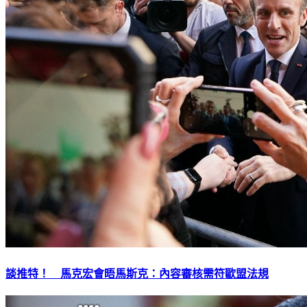
談推特！ 馬克宏會晤馬斯克：內容審核需符歐盟法規