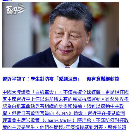
習近平認了：學生對防疫「感到沮喪」 似有意鬆綁封控
中國大陸爆發「白紙革命」，不僅震撼全球媒體，更是現任國
家主席習近平上任以來前所未有的民眾抗議運動。雖然外界多
認為白紙革命缺乏有組織的計畫和領袖，恐難以撼動中共政
權，但近日有歐盟官員向《CNN》透露，習近平在接見歐洲
理事會主席米歇爾（Charles Michel）時坦承，不滿防疫封控政
策的主要是學生，他們在歷經3年疫情後感到沮喪，報導並暗