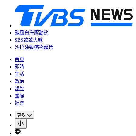
颱風白海豚動態
SBS歌謠大戰
沙拉油致癌物超標
首頁
即時
生活
政治
娛樂
國際
社會
更多