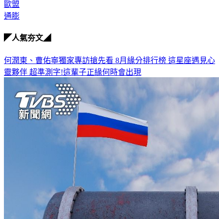
歐盟
通膨
◤人氣夯文◢
何潤東、曹佑寧獨家專訪搶先看
8月緣分排行榜 這星座遇見心
靈夥伴
超準測字!這輩子正緣何時會出現