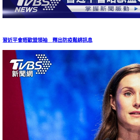
習近平會晤歐盟領袖 釋出防疫鬆綁訊息