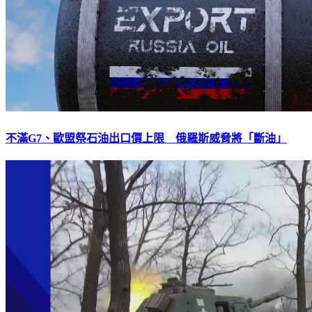
不滿G7、歐盟祭石油出口價上限 俄羅斯威脅將「斷油」