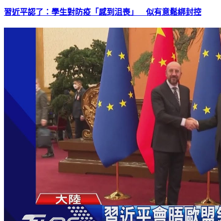
習近平認了：學生對防疫「感到沮喪」 似有意鬆綁封控