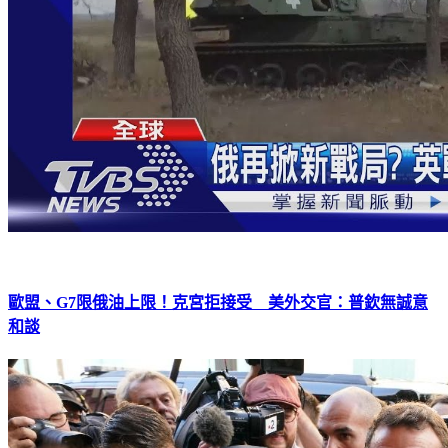
歐盟、G7限俄油上限！克宮拒接受 美外交官：普欽無誠意
和談