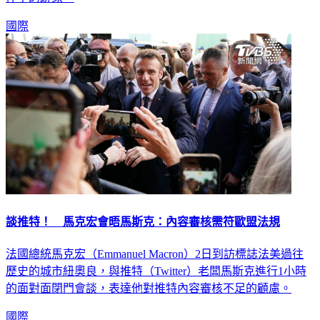
國際
談推特！ 馬克宏會晤馬斯克：內容審核需符歐盟法規
法國總統馬克宏（Emmanuel Macron）2日到訪標誌法美過往
歷史的城市紐奧良，與推特（Twitter）老闆馬斯克進行1小時
的面對面閉門會談，表達他對推特內容審核不足的顧慮。
國際