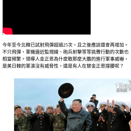
今年至今北韓已試射飛彈超過25次，且之後應該還會再增加。
不只飛彈，軍機逼近監視線、砲兵射擊等等挑釁行動的次數也
相當頻繁。領導人金正恩為什麼敢那麼大膽的進行軍事威嚇，
是美日韓的軍演沒有威脅性，還是有人在替金正恩撐腰呢？