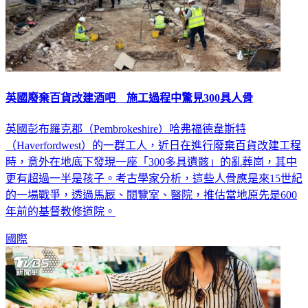
英國廢棄百貨改建酒吧 施工過程中驚見300具人骨
英國彭布羅克郡（Pembrokeshire）哈弗福德韋斯特
（Haverfordwest）的一群工人，近日在進行廢棄百貨改建工程
時，意外在地底下發現一座「300多具遺骸」的亂葬崗，其中
更有超過一半是孩子。考古學家分析，這些人骨應是來15世紀
的一場戰爭，透過馬厩、閱覽室、醫院，推估當地原先是600
年前的基督教修道院。
國際