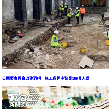
英國廢棄百貨改建酒吧 施工過程中驚見300具人骨