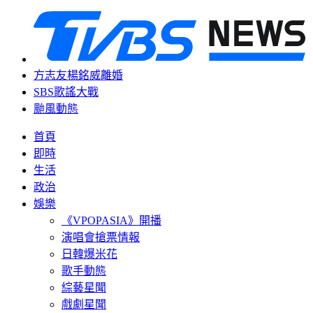
方志友楊銘威離婚
SBS歌謠大戰
颱風動態
首頁
即時
生活
政治
娛樂
《VPOPASIA》開播
演唱會搶票情報
日韓爆米花
歌手動態
綜藝星聞
戲劇星聞