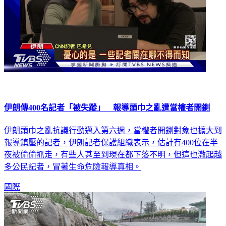
伊朗傳400名記者「被失蹤」 報導頭巾之亂遭當權者開鍘
伊朗頭巾之亂抗議行動邁入第六週，當權者開鍘對象也擴大到
報導鎮壓的記者，伊朗記者保護組織表示，估計有400位在半
夜被偷偷抓走，有些人甚至到現在都下落不明，但這也激起越
多公民記者，冒著生命危險報導真相。
國際