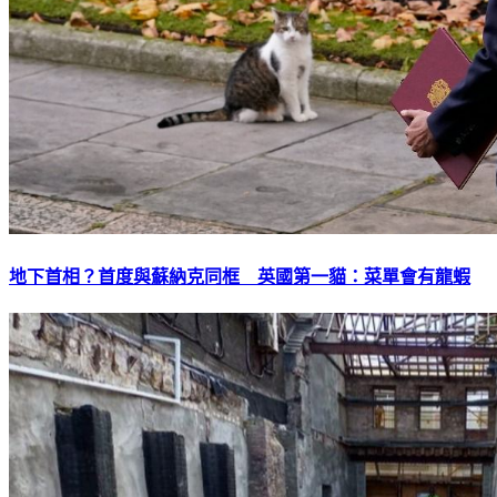
地下首相？首度與蘇納克同框 英國第一貓：菜單會有龍蝦