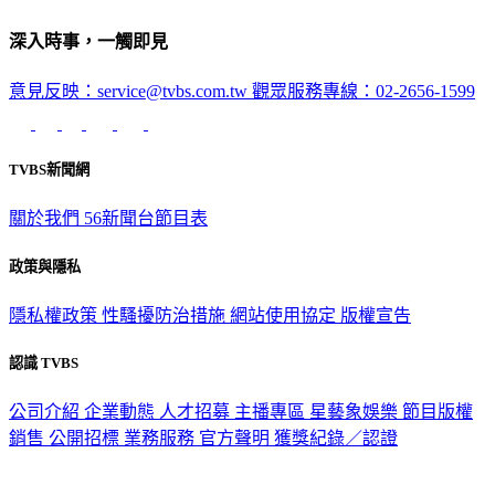
深入時事，一觸即見
意見反映：service@tvbs.com.tw
觀眾服務專線：02-2656-1599
TVBS新聞網
關於我們
56新聞台節目表
政策與隱私
隱私權政策
性騷擾防治措施
網站使用協定
版權宣告
認識 TVBS
公司介紹
企業動態
人才招募
主播專區
星藝象娛樂
節目版權
銷售
公開招標
業務服務
官方聲明
獲獎紀錄／認證