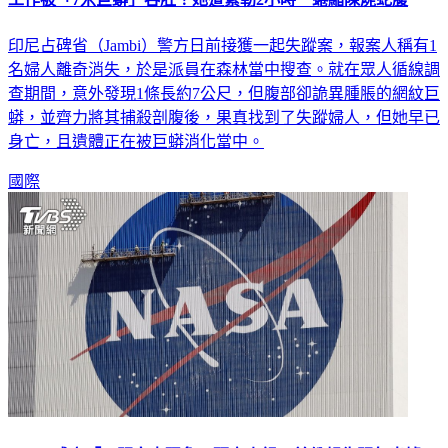
印尼占碑省（Jambi）警方日前接獲一起失蹤案，報案人稱有1
名婦人離奇消失，於是派員在森林當中搜查。就在眾人循線調
查期間，意外發現1條長約7公尺，但腹部卻詭異腫脹的網紋巨
蟒，並齊力將其捕殺剖腹後，果真找到了失蹤婦人，但她早已
身亡，且遺體正在被巨蟒消化當中。
國際