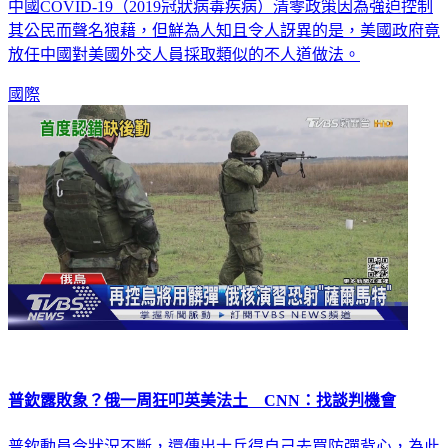
中國COVID-19（2019冠狀病毒疾病）清零政策因為強迫控制
其公民而聲名狼藉，但鮮為人知且令人訝異的是，美國政府竟
放任中國對美國外交人員採取類似的不人道做法。
國際
普欽露敗象？俄一周狂叩英美法土 CNN：找談判機會
普欽動員令狀況不斷，還傳出士兵得自己去買防彈背心，為此