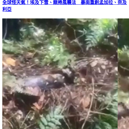
全球怪天氣！埃及下雪、龍捲風襲法 暴雨重創孟加拉、奈及
利亞