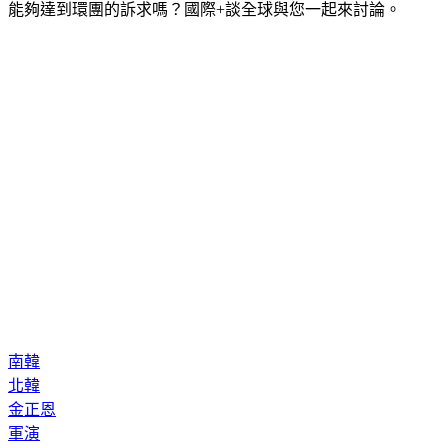
能夠達到環團的訴求嗎？國際+談全球與您一起來討論。
南韓
北韓
金正恩
軍演