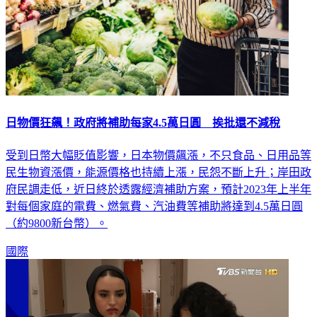
日物價狂飆！政府將補助每家4.5萬日圓 挨批還不減稅
受到日幣大幅貶值影響，日本物價飆漲，不只食品、日用品等
民生物資漲價，能源價格也持續上漲，民怨不斷上升；岸田政
府民調走低，近日終於透露經濟補助方案，預計2023年上半年
對每個家庭的電費、燃氣費、汽油費等補助將達到4.5萬日圓
（約9800新台幣）。
國際