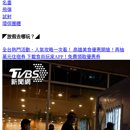
名畫
飛彈
試射
環保團體
◤放假去哪玩？◢
全台熱門活動、人氣攻略一次看！
高雄美食優惠開搶！再抽
萬元住宿券
下載食尚玩家APP！免費領取優惠券