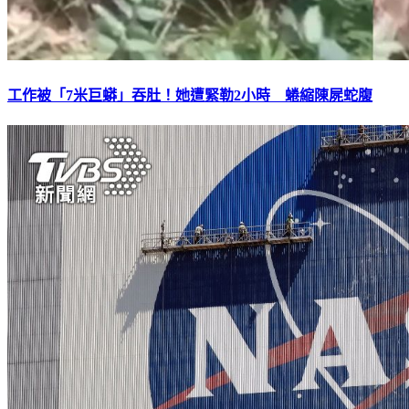
工作被「7米巨蟒」吞肚！她遭緊勒2小時 蜷縮陳屍蛇腹