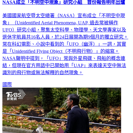
NASA成立「不明空中現象」研究小組 首份報告明年出爐
美國國家航空暨太空總署（NASA）宣布成立「不明空中現
象」（Unidentified Aerial Phenomena, UAP, 過去常被稱作
UFO）研究小組，聚集太空科學、物理學、天文學專家以及
退休宇航員共16名人員，於24日展開為期9個月的獨立研究。
常在科幻電影、小說中看到的「UFO（幽浮）」一詞，其實
是「Unidentified Flying Object（不明飛行物）」的縮寫。
NASA聲明中提到，「UFO」常與外星飛碟、飛船的概念連
結，但現在官方用語中已開始用「UAP」來表達天空中無法
識別的飛行物或無法解釋的自然現象。
國際