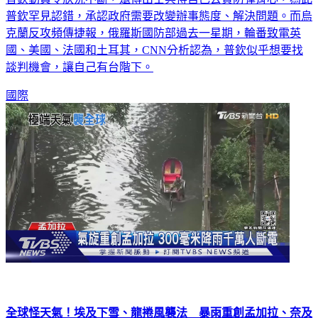
普欽罕見認錯，承認政府需要改變辦事態度、解決問題。而烏
克蘭反攻頻傳捷報，俄羅斯國防部過去一星期，輪番致電英
國、美國、法國和土耳其，CNN分析認為，普欽似乎想要找
談判機會，讓自己有台階下。
國際
全球怪天氣！埃及下雪、龍捲風襲法 暴雨重創孟加拉、奈及