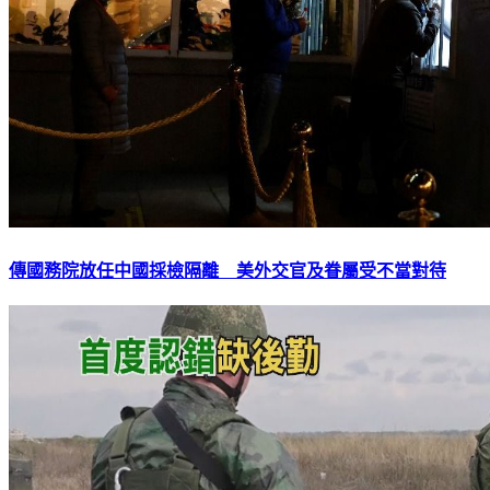
傳國務院放任中國採檢隔離 美外交官及眷屬受不當對待