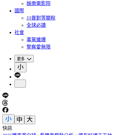
娛樂電影院
國際
川普對等關稅
全球必讀
社會
毒駕連爆
警察愛無限
更多
快訊