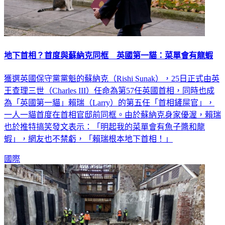
地下首相？首度與蘇納克同框 英國第一貓：菜單會有龍蝦
獲選英國保守黨黨魁的蘇納克（Rishi Sunak），25日正式由英
王查理三世（Charles III）任命為第57任英國首相，同時也成
為「英國第一貓」賴瑞（Larry）的第五任「首相鏟屎官」，
一人一貓首度在首相官邸前同框。由於蘇納克身家優渥，賴瑞
也於推特搞笑發文表示：「明起我的菜單會有魚子醬和龍
蝦」，網友也不禁虧，「賴瑞根本地下首相！」
國際