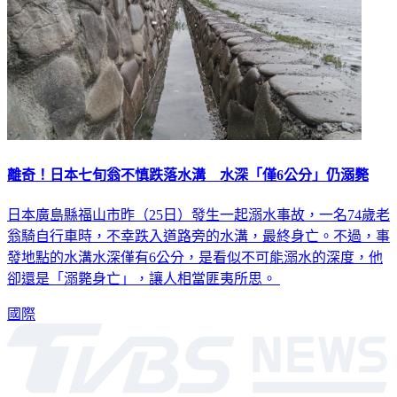
離奇！日本七旬翁不慎跌落水溝 水深「僅6公分」仍溺斃
日本廣島縣福山市昨（25日）發生一起溺水事故，一名74歲老
翁騎自行車時，不幸跌入道路旁的水溝，最終身亡。不過，事
發地點的水溝水深僅有6公分，是看似不可能溺水的深度，他
卻還是「溺斃身亡」，讓人相當匪夷所思。
國際