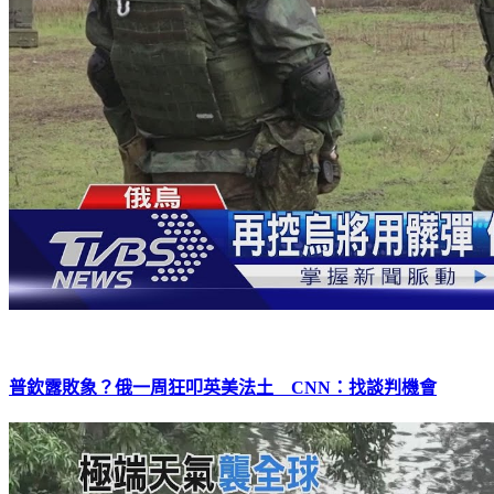
普欽露敗象？俄一周狂叩英美法土 CNN：找談判機會