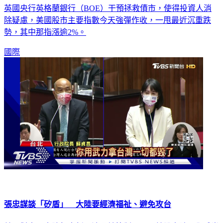
除疑慮，美國股市主要指數今天強彈作收，一甩最近沉重跌
勢，其中那指漲逾2%。
國際
張忠謀談「矽盾」 大陸要經濟福祉、避免攻台
美國對中國大陸祭出新一波晶片管制，不只美股大跌，全球半