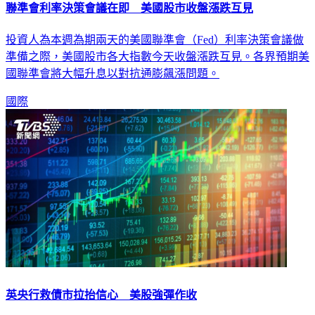
投資人為本週為期兩天的美國聯準會（Fed）利率決策會議做
準備之際，美國股市各大指數今天收盤漲跌互見。各界預期美
國聯準會將大幅升息以對抗通膨飆漲問題。
國際
英央行救債市拉抬信心 美股強彈作收
英國央行英格蘭銀行（BOE）干預拯救債市，使得投資人消