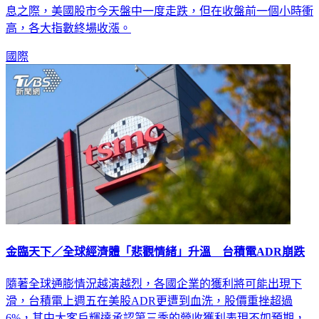
高，各大指數終場收漲。
國際
金臨天下／全球經濟體「悲觀情緒」升溫 台積電ADR崩跌
隨著全球通膨情況越演越烈，各國企業的獲利將可能出現下
滑，台積電上週五在美股ADR更遭到血洗，股價重挫超過
6%，其中大客戶輝達承認第三季的營收獲利表現不如預期，
這也讓台積電接下來的訂單能見度遭到質疑。對此，TVBS 56