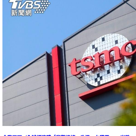
金臨天下／全球經濟體「悲觀情緒」升溫 台積電ADR崩跌