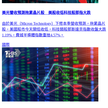
美光營收預測拖累晶片股 美股收低科技股那指大跌
由於美光（Micron Technology）下修本季營收預測，拖累晶片
股，美國股市今天開低收低，科技類股那斯達克指數收盤大跌
1.19%，費城半導體指數重挫4.57%。
國際
聯準會利率決策會議在即 美國股市收盤漲跌互見