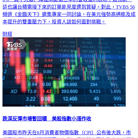
頻道《金臨天下》邀集專家一同討論，在美元強勢高通膨及成
本提升的雙重壓力下，投資人該如何面對挑戰。
財經
跌深反彈市場暫回穩 美股指數小漲作收
美國股市昨天在8月消費者物價指數（CPI）公布後大跌，市
場因為通膨高於預期而憂心加劇，但美股主要指數今天小漲作