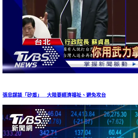
張忠謀談「矽盾」 大陸要經濟福祉、避免攻台