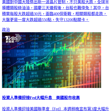
導體類股綠油油，國慶三天連假後，台股也難倖免！其中，台
積電每股大跌超過30元，面臨400保衛戰，相關類股都走跌，
大盤更是一度大跌超過550點，失守13200點關卡。
政治
投資人準備迎接Fed大幅升息 美國股市收高
投資人準備迎接美國聯準會（Fed）本週稍晚宣布第3度大幅升
息之際，美國股市今天盤中一度走跌，但在收盤前一個小時衝