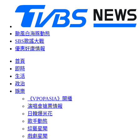
颱風白海豚動態
SBS歌謠大戰
優惠好康情報
首頁
即時
生活
政治
娛樂
《VPOPASIA》開播
演唱會搶票情報
日韓爆米花
歌手動態
綜藝星聞
戲劇星聞