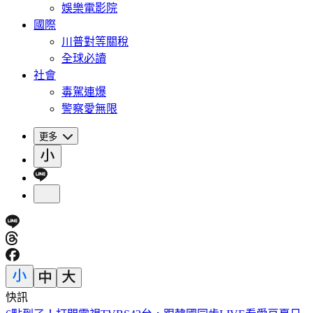
娛樂電影院
國際
川普對等關稅
全球必讀
社會
毒駕連爆
警察愛無限
更多
快訊