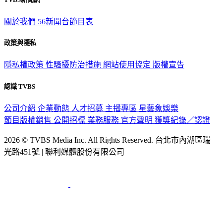
關於我們
56新聞台節目表
政策與隱私
隱私權政策
性騷擾防治措施
網站使用協定
版權宣告
認識 TVBS
公司介紹
企業動態
人才招募
主播專區
星藝象娛樂
節目版權銷售
公開招標
業務服務
官方聲明
獲獎紀錄／認證
2026 © TVBS Media Inc. All Rights Reserved. 台北市內湖區瑞
光路451號 | 聯利媒體股份有限公司