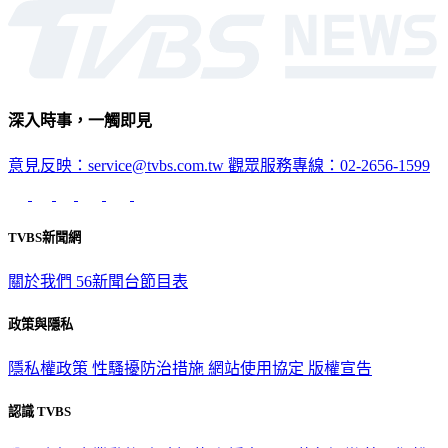
深入時事，一觸即見
意見反映：service@tvbs.com.tw
觀眾服務專線：02-2656-1599
TVBS新聞網
關於我們
56新聞台節目表
政策與隱私
隱私權政策
性騷擾防治措施
網站使用協定
版權宣告
認識 TVBS
公司介紹
企業動態
人才招募
主播專區
星藝象娛樂
節目版權