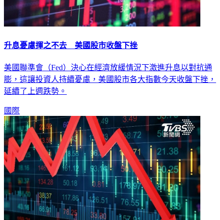
升息憂慮揮之不去 美國股市收盤下挫
美國聯準會（Fed）決心在經濟放緩情況下激進升息以對抗通
膨，這讓投資人持續憂慮，美國股市各大指數今天收盤下挫，
延續了上週跌勢。
國際