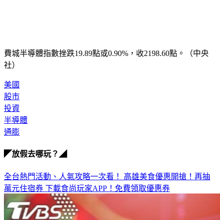
費城半導體指數挫跌19.89點或0.90%，收2198.60點。（中央
社）
美國
股市
投資
半導體
通膨
◤放假去哪玩？◢
全台熱門活動、人氣攻略一次看！
高雄美食優惠開搶！再抽
萬元住宿券
下載食尚玩家APP！免費領取優惠券