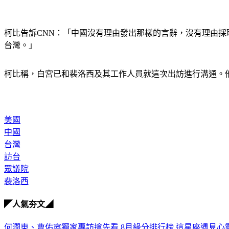
柯比告訴CNN：「中國沒有理由發出那樣的言辭，沒有理由採取
台灣。」
柯比稱，白宮已和裴洛西及其工作人員就這次出訪進行溝通。
美國
中國
台灣
訪台
眾議院
裴洛西
◤人氣夯文◢
何潤東、曹佑寧獨家專訪搶先看
8月緣分排行榜 這星座遇見心