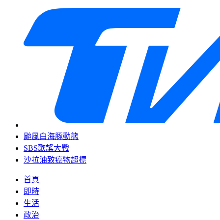
颱風白海豚動態
SBS歌謠大戰
沙拉油致癌物超標
首頁
即時
生活
政治