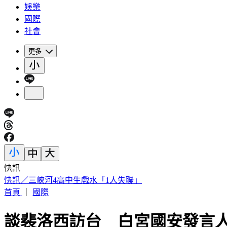
娛樂
國際
社會
更多
快訊
被選上國民法官該怎麼辦? 司法院廣告
首頁
｜
國際
談裴洛西訪台 白宮國安發言