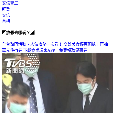
安倍晉三
拜登
安倍
首相
◤放假去哪玩？◢
全台熱門活動、人氣攻略一次看！
高雄美食優惠開搶！再抽
萬元住宿券
下載食尚玩家APP！免費領取優惠券