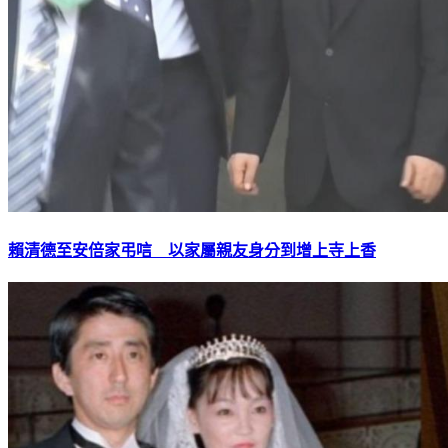
賴清德至安倍家弔唁 以家屬親友身分到增上寺上香