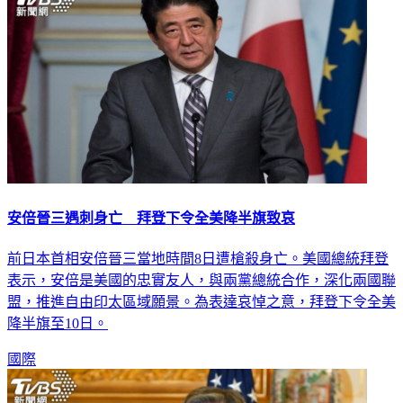
安倍晉三遇刺身亡 拜登下令全美降半旗致哀
前日本首相安倍晉三當地時間8日遭槍殺身亡。美國總統拜登
表示，安倍是美國的忠實友人，與兩黨總統合作，深化兩國聯
盟，推進自由印太區域願景。為表達哀悼之意，拜登下令全美
降半旗至10日。
國際