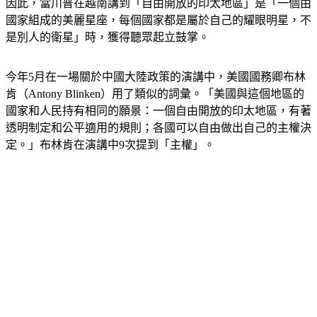
因此，當川普在越南講到「自由開放的印太地區」是「一個由
國家組成的美麗星座，每個國家都是屬於自己的耀眼明星，不
是別人的衛星」時，獲得聽眾起立鼓掌。
今年5月在一場關於中國大陸政策的演講中，美國國務卿布林
肯（Antony Blinken）用了類似的詞彙。「美國與這個地區的
國家和人民持有相同的願景：一個自由開放的印太地區，有著
透明制定和公平適用的規則；各國可以自由做出自己的主權決
定。」布林肯在演講中9次提到「主權」。