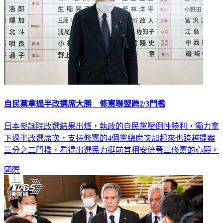
自民黨拿過半改選席大勝 修憲聯盟跨2/3門檻
日本參議院改選結果出爐，執政的自民黨壓倒性勝利，獨力拿
下過半改選席次，支持修憲的4個黨總席次加起來也跨越提案
三分之二門檻，看得出選民力挺前首相安倍晉三修憲的心願。
國際