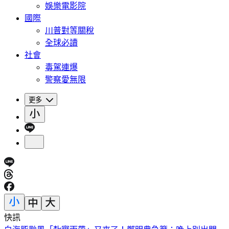
娛樂電影院
國際
川普對等關稅
全球必讀
社會
毒駕連爆
警察愛無限
更多
快訊