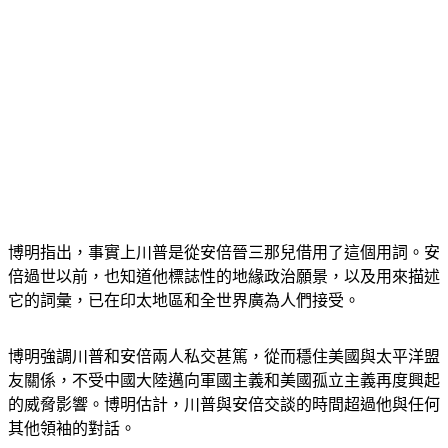
博明指出，事實上川普是從安倍晉三那兒借用了這個用詞。安
倍過世以前，也知道他標誌性的地緣政治願景，以及用來描述
它的詞彙，已在印太地區和全世界廣為人們接受。
博明強調川普和安倍兩人私交甚篤，從而穩住美國與太平洋盟
友關係，不受中國大陸邁向軍國主義和美國孤立主義再度興起
的威脅影響。博明估計，川普與安倍交談的時間超過他與任何
其他領袖的對話。