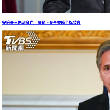
安倍晉三遇刺身亡 拜登下令全美降半旗致哀