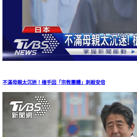
不滿母親太沉迷！槍手因「宗教團體」刺殺安倍