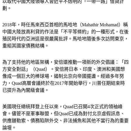
以取代中國大陸領導人習近平不透明的「一帶一路」借貸計
劃。
2018年，時任馬來西亞首相的馬哈地（Mahathir Mohamad）稱
中國大陸放高利貸的作法是「不平等條約」的一種形式，在後
殖民時代的亞洲這是很嚴厲批評。馬哈地隨後多次訪問東京，
重組其國家債務結構。
為了支持他的地區架構，安倍還推動一項新的外交倡議：「四
方安全對話」（Quad）。安倍將日本、印度、澳洲和美國想
像成一個巨大的棒球場，遏制北京向帝國擺盪。經過多年努
力，Quad高層會議終於在2017年開始舉行，川普任期結束時
已提升為內閣級會議。
美國現任總統拜登上任以來，Quad已召開4次正式的領袖峰
會。儘管不是軍事聯盟，但Quad已成為對付北京虛假訊息、
供應鏈勒索、債務陷阱外交、非法捕魚和其他不當行為的重要
論壇。