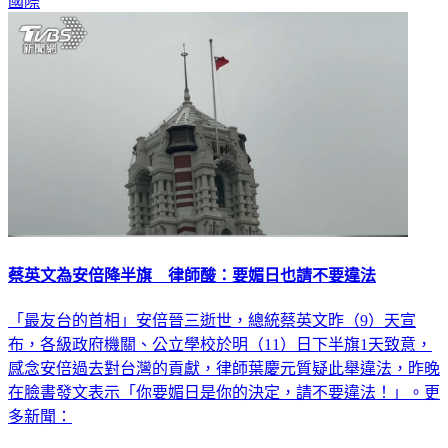
國際
蔡英文為安倍降半旗 律師酸：要媚日也請不要違法
「最友台的首相」安倍晉三逝世，總統蔡英文昨（9）天宣
布，各級政府機關、公立學校於明（11）日下半旗1天致意，
感念安倍過去對台灣的貢獻，律師葉慶元質疑此舉違法，昨晚
在臉書發文表示「你要媚日是你的決定，請不要違法！」。更
多新聞：