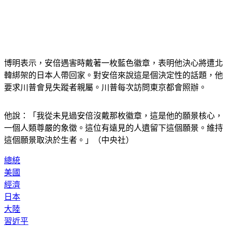
博明表示，安倍遇害時戴著一枚藍色徽章，表明他決心將遭北
韓綁架的日本人帶回家。對安倍來說這是個決定性的話題，他
要求川普會見失蹤者親屬。川普每次訪問東京都會照辦。
他說：「我從未見過安倍沒戴那枚徽章，這是他的願景核心，
一個人類尊嚴的象徵。這位有遠見的人遺留下這個願景。維持
這個願景取決於生者。」（中央社）
總統
美國
經濟
日本
大陸
習近平