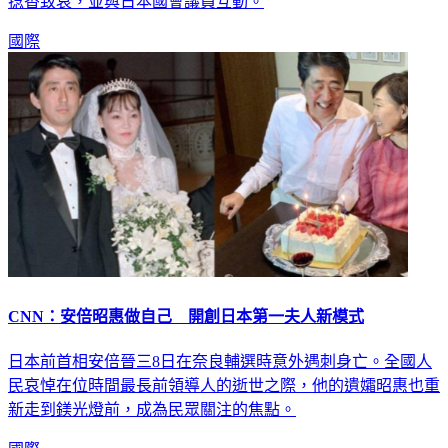
捻香致哀，並與日本國會議員互動。
國際
CNN：安倍昭惠做自己 開創日本第一夫人新模式
日本前首相安倍晉三8日在奈良輔選時意外遇刺身亡。全國人
民哀悼在位時間最長前領導人的逝世之際，他的遺孀昭惠也重
新走到鎂光燈前，成為民眾關注的焦點。