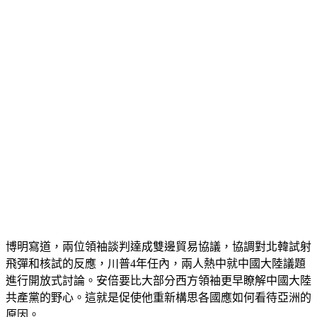
博明寫道，兩位領袖談判達成雙邊貿易協議，協調對北韓試射
飛彈和核試的反應，川普4年任內，兩人熱中就中國大陸議題
進行開放式討論。安倍要比大部分西方領袖更早瞭解中國大陸
共產黨的野心。這就是促使他重新構思各國應如何看待亞洲的
原因。