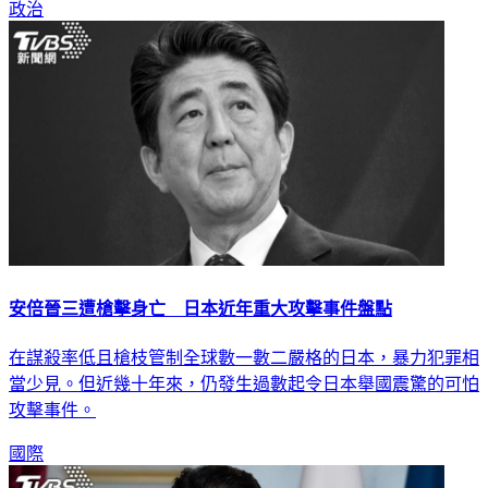
政治
安倍晉三遭槍擊身亡 日本近年重大攻擊事件盤點
在謀殺率低且槍枝管制全球數一數二嚴格的日本，暴力犯罪相
當少見。但近幾十年來，仍發生過數起令日本舉國震驚的可怕
攻擊事件。
國際