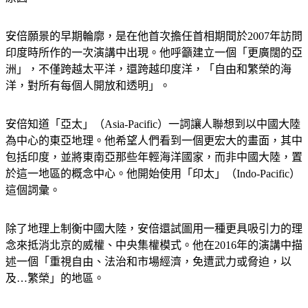
安倍願景的早期輪廓，是在他首次擔任首相期間於2007年訪問
印度時所作的一次演講中出現。他呼籲建立一個「更廣闊的亞
洲」，不僅跨越太平洋，還跨越印度洋，「自由和繁榮的海
洋，對所有每個人開放和透明」。
安倍知道「亞太」（Asia-Pacific）一詞讓人聯想到以中國大陸
為中心的東亞地理。他希望人們看到一個更宏大的畫面，其中
包括印度，並將東南亞那些年輕海洋國家，而非中國大陸，置
於這一地區的概念中心。他開始使用「印太」（Indo-Pacific）
這個詞彙。
除了地理上制衡中國大陸，安倍還試圖用一種更具吸引力的理
念來抵消北京的威權、中央集權模式。他在2016年的演講中描
述一個「重視自由、法治和市場經濟，免遭武力或脅迫，以
及…繁榮」的地區。