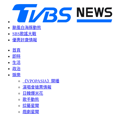
颱風白海豚動態
SBS歌謠大戰
優惠好康情報
首頁
即時
生活
政治
娛樂
《VPOPASIA》開播
演唱會搶票情報
日韓爆米花
歌手動態
綜藝星聞
戲劇星聞