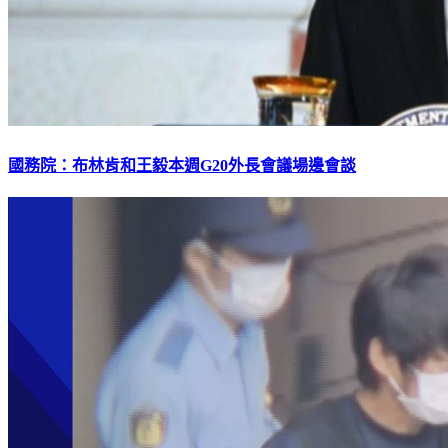
國務院：布林肯和王毅本週G20外長會議場邊會談