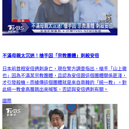
不滿母親太沉迷！槍手因「宗教團體」刺殺安倍
日本前首相安倍遇刺身亡，現在警方調查指出，槍手「山上徹
也」因為不滿某宗教團體，且認為安倍跟這個團體關係匪淺，
才引發殺機。而據傳這個團體就是來自南韓的「統一教」。對
此統一教會高層跳出來喊冤，否認與安倍遇刺有關。
國際