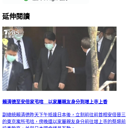
延伸閱讀
賴清德至安倍家弔唁 以家屬親友身分到增上寺上香
副總統賴清德昨天下午抵達日本後，立刻前往前首相安倍晉三
的東京寓所弔唁，傍晚還以家屬親友身分前往增上寺的祭壇前