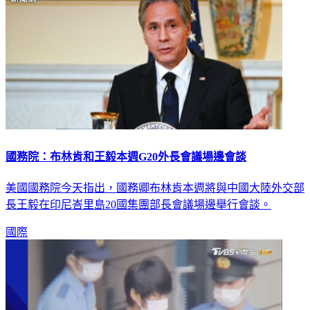
國務院：布林肯和王毅本週G20外長會議場邊會談
美國國務院今天指出，國務卿布林肯本週將與中國大陸外交部
長王毅在印尼峇里島20國集團部長會議場邊舉行會談。
國際