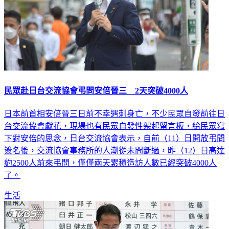
民眾赴日台交流協會弔問安倍晉三 2天突破4000人
日本前首相安倍晉三日前不幸遇刺身亡，不少民眾自發前往日
台交流協會獻花，現場也有民眾自發性架起留言板，給民眾寫
下對安倍的思念，日台交流協會表示，自前（11）日開放弔問
簽名後，交流協會事務所的人潮從未間斷過，昨（12）日高達
約2500人前來弔問，僅僅兩天累積造訪人數已經突破4000人
了。
生活