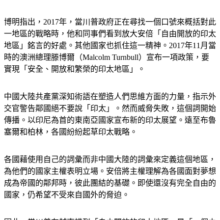
博明指出，2017年，當川普政府正在尋找一個口號來概括對此
一地區的戰略時，他和同事們看到放大安倍「自由開放的印太
地區」銘言的好處。其他國家也抓住這一精神。2017年11月當
時的澳洲總理滕博爾（Malcolm Turnbull）宣布一項政策，要
實現「安全、開放和繁榮的印太地區」。
中國大陸共產黨深知術語在塑造人們思維方面的力量，指示外
交官警告鄰國絕不要說「印太」。然而威脅失敗，這個詞開始
傳播。以印尼為首的東南亞國家宣布新的印太展望。遠至布魯
塞爾和柏林，各國紛紛起草印太戰略。
各國藉使用自己的詞彙而非中國大陸的詞彙來定義這個地區，
為他們的國家主權表明立場。安倍將主權理解為各國面對夢想
成為帝國的鄰邦時，彼此團結的基礎。即使還沒有完全自由的
國家，仍希望不受來自國外的脅迫。