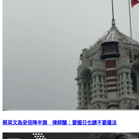
蔡英文為安倍降半旗 律師酸：要媚日也請不要違法