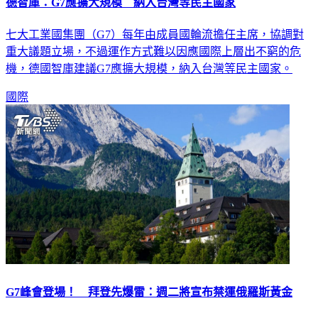
德智庫：G7應擴大規模 納入台灣等民主國家
七大工業國集團（G7）每年由成員國輪流擔任主席，協調對
重大議題立場，不過運作方式難以因應國際上層出不窮的危
機，德國智庫建議G7應擴大規模，納入台灣等民主國家。
國際
G7峰會登場！ 拜登先爆雷：週二將宣布禁運俄羅斯黃金