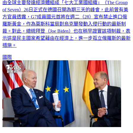
由全球主要發達經濟體組成「七大工業國組織」（The Group
of Seven）26日正式在德國召開為期三天的峰會，此前曾有美
方官員透露，G7成員國元首將在週二（28）宣布禁止進口俄
羅斯黃金，作為莫斯科當局對烏克蘭發動入侵行動的最新制
裁。對此，總統拜登（Joe Biden）也在稍早證實該項制裁，表
示這是民主國家希望藉由在經濟上，進一步孤立俄羅斯的最新
措施。
國際