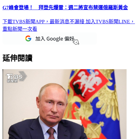
G7峰會登場！ 拜登先爆雷：週二將宣布禁運俄羅斯黃金
下載TVBS新聞APP，最新消息不漏接
加入TVBS新聞LINE，
重點新聞一次看
延伸閱讀