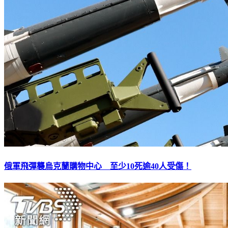
俄軍飛彈襲烏克蘭購物中心 至少10死逾40人受傷！