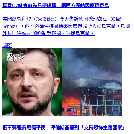
拜登G7峰會前先見德總理 籲西方團結因應俄侵烏
美國總統拜登（Joe Biden）今天告訴德國總理蕭茲（Olaf
Scholz），西方必須保持團結來因應俄羅斯入侵烏克蘭。烏國
外長則呼籲G7加強制裁俄國、軍援烏克蘭。
國際