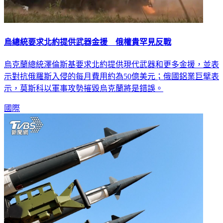
烏總統要求北約提供武器金援 俄權貴罕見反戰
烏克蘭總統澤倫斯基要求北約提供現代武器和更多金援，並表
示對抗俄羅斯入侵的每月費用約為50億美元；俄國鋁業巨擘表
示，莫斯科以軍事攻勢摧毀烏克蘭將是錯誤。
國際