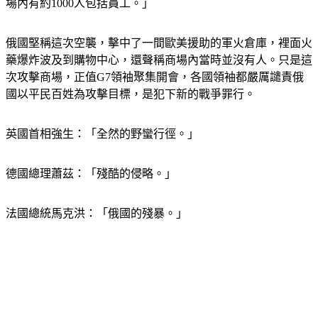
的難民，他們習慣空襲了，不會一群人聚集到商場去，當時商
場內有約1000人包括員工。」
俄國堅稱這次空襲，擊中了一間歐美援助的軍火倉庫，裡面火
藥爆炸波及到購物中心，還聲稱商場內當時並沒有人。只是這
次攻擊商場，正值G7領袖聚集開會，各國領袖都嚴厲譴責俄
國以平民百姓為攻擊目標，是犯下新的戰爭罪行。
英國首相強生：「全然的野蠻行徑。」
德國總理蕭茲：「殘酷的侵略。」
法國總統馬克洪：「俄國的殘暴。」