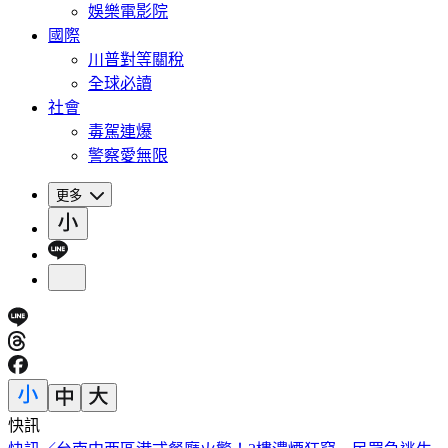
娛樂電影院
國際
川普對等關稅
全球必讀
社會
毒駕連爆
警察愛無限
更多
快訊