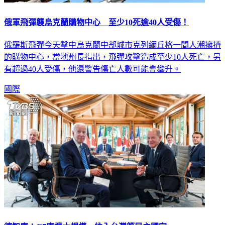
俄軍飛彈襲烏克蘭購物中心 至少10死逾40人受傷！
俄羅斯飛彈今天擊中烏克蘭中部城市克列緬丘格一間人潮擁擠
的購物中心，當地州長指出，飛彈攻擊造成至少10人死亡，另
有超過40人受傷，他還警告傷亡人數可能會攀升。
國際