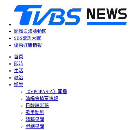
颱風白海豚動態
SBS歌謠大戰
優惠好康情報
首頁
即時
生活
政治
娛樂
《VPOPASIA》開播
演唱會搶票情報
日韓爆米花
歌手動態
綜藝星聞
戲劇星聞