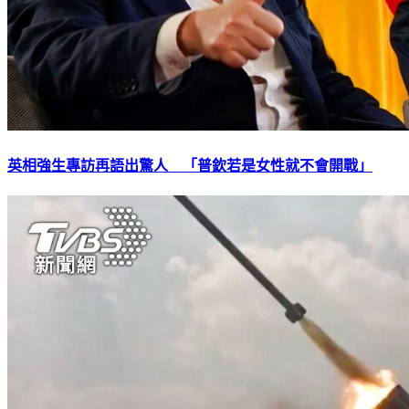
英相強生專訪再語出驚人 「普欽若是女性就不會開戰」