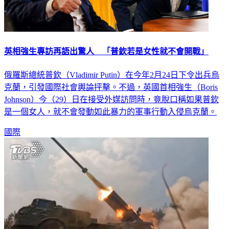
英相強生專訪再語出驚人 「普欽若是女性就不會開戰」
俄羅斯總統普欽（Vladimir Putin）在今年2月24日下令出兵烏
克蘭，引發國際社會輿論抨擊。不過，英國首相強生（Boris
Johnson）今（29）日在接受外媒訪問時，竟脫口稱如果普欽
是一個女人，就不會發動如此暴力的軍事行動入侵烏克蘭。
國際