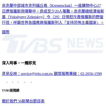
俄軍彈襲商場傷平民 澤倫斯基籲列「支持恐怖主義國家」
烏克蘭中部城市克列緬丘格（Kremenchuk）一座購物中心27
日遭俄羅斯飛彈擊中，造成至少20人罹難，烏克蘭總統澤倫斯
基（Volodymyr Zelenskyy）今（29）日憤怒斥責俄羅斯的野蠻
行徑，呼籲世界各國應將俄羅斯列入「支持恐怖主義國家」。
國際
深入時事，一觸即見
意見反映：service@tvbs.com.tw
觀眾服務專線：02-2656-1599
TVBS新聞網