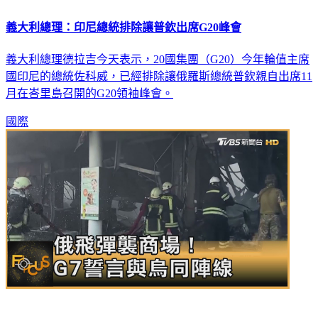
義大利總理：印尼總統排除讓普欽出席G20峰會
義大利總理德拉吉今天表示，20國集團（G20）今年輪值主席
國印尼的總統佐科威，已經排除讓俄羅斯總統普欽親自出席11
月在峇里島召開的G20領袖峰會。
國際