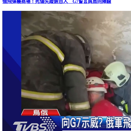
俄飛彈襲商場！死傷失蹤逾百人 G7誓言與烏同陣線