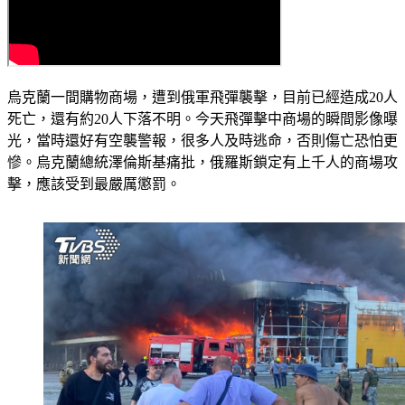
烏克蘭一間購物商場，遭到俄軍飛彈襲擊，目前已經造成20人
死亡，還有約20人下落不明。今天飛彈擊中商場的瞬間影像曝
光，當時還好有空襲警報，很多人及時逃命，否則傷亡恐怕更
慘。烏克蘭總統澤倫斯基痛批，俄羅斯鎖定有上千人的商場攻
擊，應該受到最嚴厲懲罰。