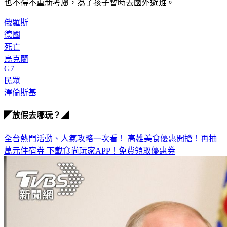
亂，沒想到還是無法逃離俄軍砲火，儘管不願離開祖國，現在
也不得不重新考慮，為了孩子暫時去國外避難。
俄羅斯
德國
死亡
烏克蘭
G7
民眾
澤倫斯基
◤放假去哪玩？◢
全台熱門活動、人氣攻略一次看！
高雄美食優惠開搶！再抽
萬元住宿券
下載食尚玩家APP！免費領取優惠券