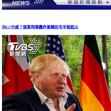
向G7示威？俄軍飛彈轟炸基輔民宅半毀起火