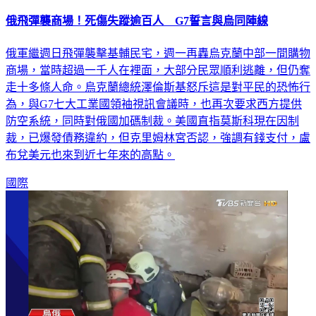
俄飛彈襲商場！死傷失蹤逾百人 G7誓言與烏同陣線
俄軍繼週日飛彈襲擊基輔民宅，週一再轟烏克蘭中部一間購物
商場，當時超過一千人在裡面，大部分民眾順利逃離，但仍奪
走十多條人命。烏克蘭總統澤倫斯基怒斥這是對平民的恐怖行
為，與G7七大工業國領袖視訊會議時，也再次要求西方提供
防空系統，同時對俄國加碼制裁。美國直指莫斯科現在因制
裁，已爆發債務違約，但克里姆林宮否認，強調有錢支付，盧
布兌美元也來到近七年來的高點。
國際