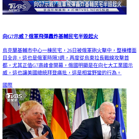
向G7示威？俄軍飛彈轟炸基輔民宅半毀起火
烏克蘭基輔市中心一棟民宅，26日被俄軍砲火擊中，整棟樓面
目全非。這也是俄軍時隔3週，再度從烏東拉長戰線攻擊首
都，尤其正值G7高峰會開幕，俄國明顯是在向七大工業國示
威，這也讓美國總統拜登痛批，這是相當野蠻的行為。
國際