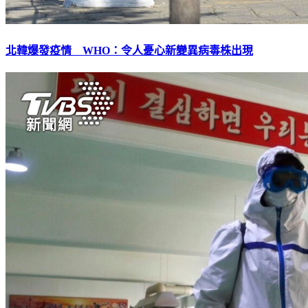
北韓爆發疫情 WHO：令人憂心新變異病毒株出現