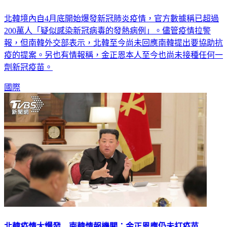
北韓境內自4月底開始爆發新冠肺炎疫情，官方數據稱已超過
200萬人「疑似感染新冠病毒的發熱病例」。儘管疫情拉警
報，但南韓外交部表示，北韓至今尚未回應南韓提出要協助抗
疫的提案。另也有情報稱，金正恩本人至今也尚未接種任何一
劑新冠疫苗。
國際
北韓疫情大爆發 南韓情報機關：金正恩應仍未打疫苗