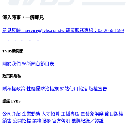
深入時事，一觸即見
意見反映：service@tvbs.com.tw
觀眾服務專線：02-2656-1599
TVBS新聞網
關於我們
56新聞台節目表
政策與隱私
隱私權政策
性騷擾防治措施
網站使用協定
版權宣告
認識 TVBS
公司介紹
企業動態
人才招募
主播專區
星藝象娛樂
節目版權
銷售
公開招標
業務服務
官方聲明
獲獎紀錄／認證