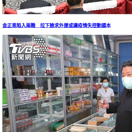
金正恩陷入兩難 拉下臉求外援或讓疫情失控動國本