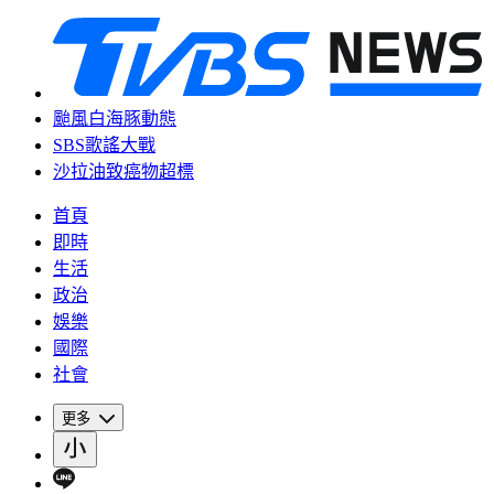
颱風白海豚動態
SBS歌謠大戰
沙拉油致癌物超標
首頁
即時
生活
政治
娛樂
國際
社會
更多