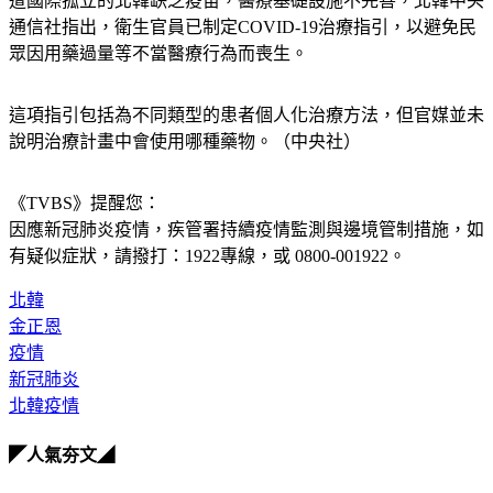
遭國際孤立的北韓缺乏疫苗，醫療基礎設施不完善，北韓中央
通信社指出，衛生官員已制定COVID-19治療指引，以避免民
眾因用藥過量等不當醫療行為而喪生。
這項指引包括為不同類型的患者個人化治療方法，但官媒並未
說明治療計畫中會使用哪種藥物。（中央社）
《TVBS》提醒您：
因應新冠肺炎疫情，疾管署持續疫情監測與邊境管制措施，
如
有疑似症狀，請撥打：1922專線，或 0800-001922。
北韓
金正恩
疫情
新冠肺炎
北韓疫情
◤人氣夯文◢