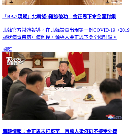
「BA.2現蹤」北韓認0確診破功 金正恩下令全國封鎖
北韓官方媒體報導，在北韓證實出現第一例COVID-19（2019
冠狀病毒疾病）病例後，領導人金正恩下令全國封鎖。
國際
南韓情報：金正恩未打疫苗 百萬人染疫仍不接受外援