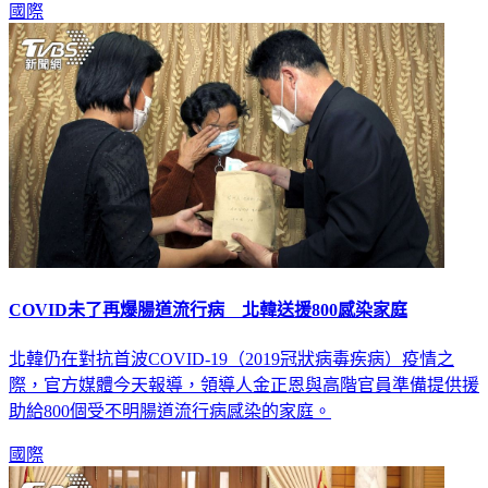
國際
COVID未了再爆腸道流行病 北韓送援800感染家庭
北韓仍在對抗首波COVID-19（2019冠狀病毒疾病）疫情之
際，官方媒體今天報導，領導人金正恩與高階官員準備提供援
助給800個受不明腸道流行病感染的家庭。
國際