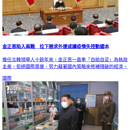
金正恩陷入兩難 拉下臉求外援或讓疫情失控動國本
擔任北韓領導人十餘年來，金正恩一直奉「自給自足」為執政
圭臬，拒絕國際奧援，努力藉著國內策略來修補殘破的經濟。
國際