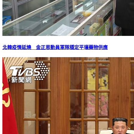
北韓疫情延燒 金正恩動員軍隊穩定平壤藥物供應