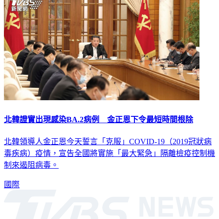
北韓證實出現感染BA.2病例 金正恩下令最短時間根除
北韓領導人金正恩今天誓言「克服」COVID-19（2019冠狀病
毒疾病）疫情，宣告全國將實施「最大緊急」隔離檢疫控制機
制來遏阻病毒。
國際