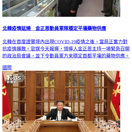
北韓疫情延燒 金正恩動員軍隊穩定平壤藥物供應
北韓在首度證實境內出現COVID-19疫情之後，當局正奮力對
抗疫情擴散。官媒今天報導，領導人金正恩主持一場緊急召開
的政治局會議，並下令動員軍方來穩定首都平壤的藥物供應。
國際