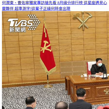
何潤東、曹佑寧獨家專訪搶先看
8月緣分排行榜 這星座遇見心
靈夥伴
超準測字!這輩子正緣何時會出現