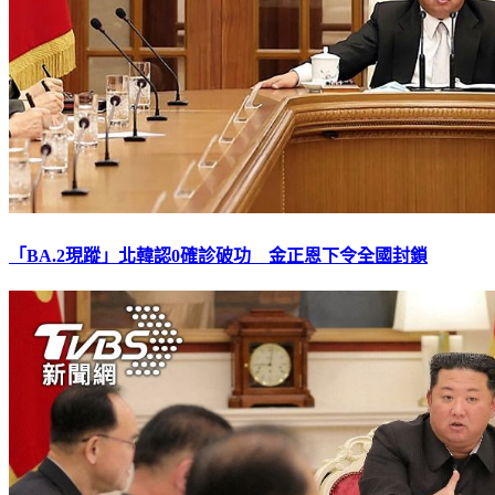
「BA.2現蹤」北韓認0確診破功 金正恩下令全國封鎖