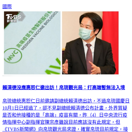
劑莫德納疫苗，840萬劑輝瑞BNT，嬌生則高達2500萬劑。
國際
賴清德沒應惠恕仁邀出訪！帛琉觀光局：打高端暫無法入境
帛琉總統惠恕仁日前邀請副總統賴清德出訪，不過帛琉國慶日
10月1日已經過了，卻不見副總統賴清德公布計畫，外界質疑
是否和他接種的是「高端」疫苗有關，昨（4）日中央流行疫
情指揮中心副指揮官陳宗彥雖說目前應該沒有此規定，但