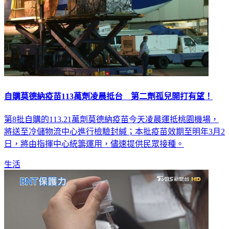
自購莫德納疫苗113萬劑凌晨抵台 第二劑孤兒開打有望！
第8批自購的113.21萬劑莫德納疫苗今天凌晨運抵桃園機場，
將送至冷儲物流中心進行檢驗封緘；本批疫苗效期至明年3月2
日，將由指揮中心統籌運用，儘速提供民眾接種。
生活