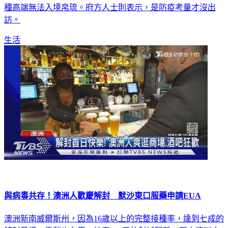
《TVBS新聞網》向帛琉觀光局求證，確實帛琉目前規定，接
種高端無法入境帛琉。府方人士則表示，是防疫考量才沒出
訪。
生活
與病毒共存！澳洲人歡慶解封 默沙東口服藥申請EUA