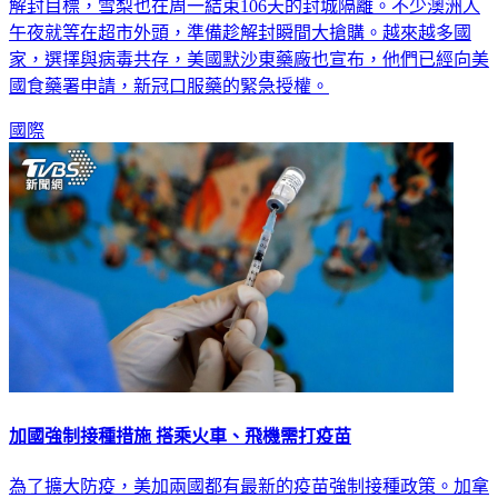
澳洲新南威爾斯州，因為16歲以上的完整接種率，達到七成的
解封目標，雪梨也在周一結束106天的封城隔離。不少澳洲人
午夜就等在超市外頭，準備趁解封瞬間大搶購。越來越多國
家，選擇與病毒共存，美國默沙東藥廠也宣布，他們已經向美
國食藥署申請，新冠口服藥的緊急授權。
國際
加國強制接種措施 搭乘火車、飛機需打疫苗