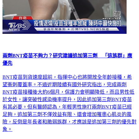
兩劑BNT疫苗不夠力？研究建議追加第三劑 「這族群」應
優先
BNT疫苗到貨速度超前，指揮中心也將開放全年齡接種，希
望衝刺覆蓋率。不過近期陸續有國外研究指出，完成兩劑
BNT疫苗接種後大約6個月，保護力會明顯降低，而且男性低
於女性，讓突破性感染機率提升，因此追加第三劑BNT疫苗
有其必要。但有醫師認為，年輕男性施打兩劑BNT疫苗已經
足夠，追加第三劑不僅效益有限、還會增加罹患心肌炎的風
險，反倒是年長者和脆弱族群，才應該是追加第三劑的優先對
象。