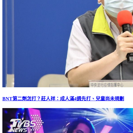
BNT第二劑怎打？莊人祥：成人滿4週先打、兒童尚未規劃