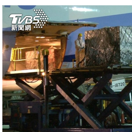
郵輪旅遊真安全？業者遞進階防疫計畫拚復航