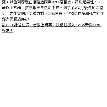
是對抗疫情很重要的一步。新英格蘭醫學期刊則是報導最新研
究，以色列發現在接種過兩劑BNT疫苗後，特別是男性、65
歲以上族群，抗體數量會快速下降。到了第4個月後會加速減
少，之後幾個月防護力剩下20%左右，但預防住院和死亡的防
護力仍超過9成。
最HOT話題在這！想跟上時事，快點我加入TVBS新聞LINE
好友！