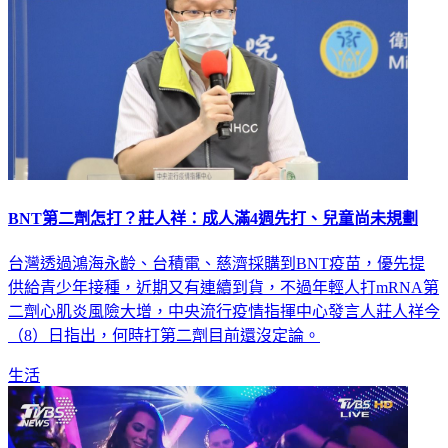
BNT第二劑怎打？莊人祥：成人滿4週先打、兒童尚未規劃
台灣透過鴻海永齡、台積電、慈濟採購到BNT疫苗，優先提
供給青少年接種，近期又有連續到貨，不過年輕人打mRNA第
二劑心肌炎風險大增，中央流行疫情指揮中心發言人莊人祥今
（8）日指出，何時打第二劑目前還沒定論。
生活