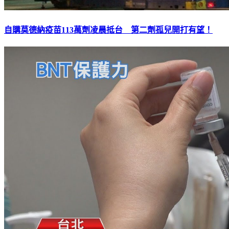
自購莫德納疫苗113萬劑凌晨抵台 第二劑孤兒開打有望！