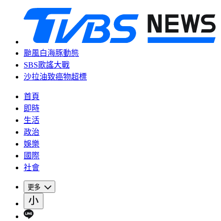
颱風白海豚動態
SBS歌謠大戰
沙拉油致癌物超標
首頁
即時
生活
政治
娛樂
國際
社會
更多