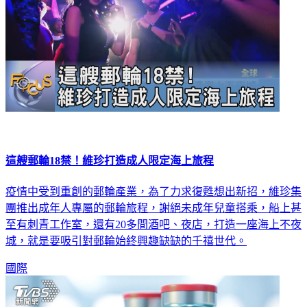
這艘郵輪18禁！維珍打造成人限定海上旅程
疫情中受到重創的郵輪產業，為了力求復甦想出新招，維珍集
團推出成年人專屬的郵輪旅程，謝絕未成年兒童搭乘，船上甚
至有刺青工作室，還有20多間酒吧、夜店，打造一座海上不夜
城，就是要吸引對郵輪始終興趣缺缺的千禧世代。
國際