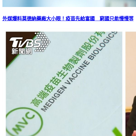
外媒爆料莫德納藥廠大小眼！疫苗先給富國 窮國只能慢慢等