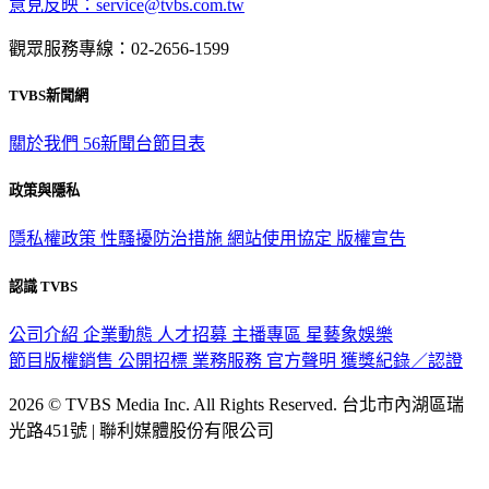
意見反映：service@tvbs.com.tw
觀眾服務專線：02-2656-1599
TVBS新聞網
關於我們
56新聞台節目表
政策與隱私
隱私權政策
性騷擾防治措施
網站使用協定
版權宣告
認識 TVBS
公司介紹
企業動態
人才招募
主播專區
星藝象娛樂
節目版權銷售
公開招標
業務服務
官方聲明
獲獎紀錄／認證
2026 © TVBS Media Inc. All Rights Reserved. 台北市內湖區瑞
光路451號 | 聯利媒體股份有限公司