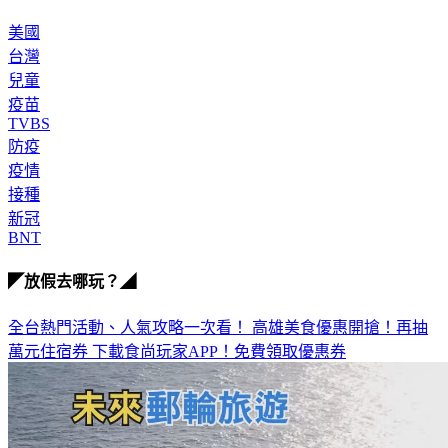
美國
台灣
兒童
疫苗
TVBS
防疫
疫情
接種
新冠
BNT
◤放假去哪玩？◢
全台熱門活動、人氣攻略一次看！
高雄美食優惠開搶！再抽
萬元住宿券
下載食尚玩家APP！免費領取優惠券