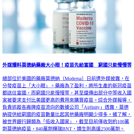
外媒爆料莫德納藥廠大小眼！疫苗先給富國 窮國只能慢慢等
總部位於美國的藥廠莫德納（Moderna）日前遭外媒披露，在
分發疫苗上「大小眼」。藥廠為了盈利，將所生產的新冠疫苗
都送往富國，而窮國只能慢慢等，甚至還傳出部分中等收入國
家被要求支付比美國更高的費用來購買疫苗。綜合外媒報導，
負責追蹤各廠牌疫苗流向的數據公司「Airfinity」透露，莫德
納提供給窮國的疫苗數量比起其他藥廠明顯少得多。據了解，
被世界銀行歸類為「低收入國家」，截至目前僅收到約100萬