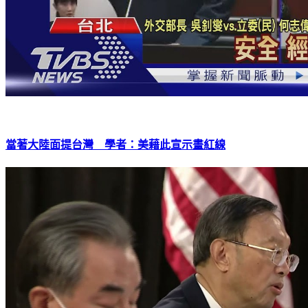
當著大陸面提台灣 學者：美藉此宣示畫紅線