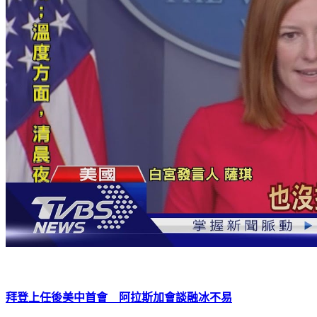
拜登上任後美中首會 阿拉斯加會談融冰不易