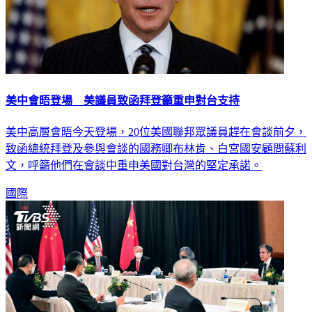
美中會晤登場 美議員致函拜登籲重申對台支持
美中高層會晤今天登場，20位美國聯邦眾議員趕在會談前夕，
致函總統拜登及參與會談的國務卿布林肯、白宮國安顧問蘇利
文，呼籲他們在會談中重申美國對台灣的堅定承諾。
國際