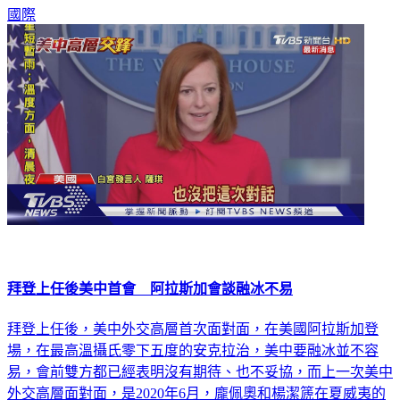
國際
拜登上任後美中首會 阿拉斯加會談融冰不易
拜登上任後，美中外交高層首次面對面，在美國阿拉斯加登
場，在最高溫攝氏零下五度的安克拉治，美中要融冰並不容
易，會前雙方都已經表明沒有期待、也不妥協，而上一次美中
外交高層面對面，是2020年6月，龐佩奧和楊潔篪在夏威夷的