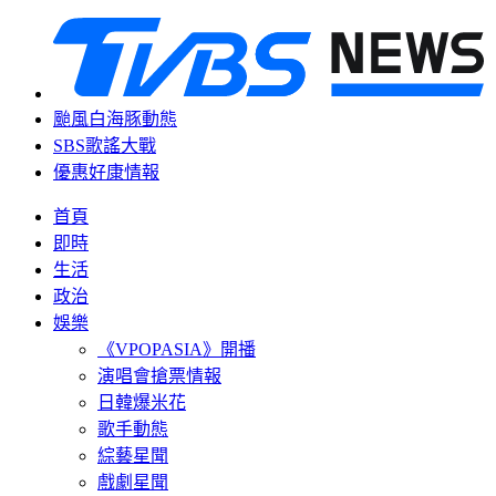
颱風白海豚動態
SBS歌謠大戰
優惠好康情報
首頁
即時
生活
政治
娛樂
《VPOPASIA》開播
演唱會搶票情報
日韓爆米花
歌手動態
綜藝星聞
戲劇星聞