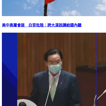
美中高層會談 白宮批陸：誇大演說講給國內聽