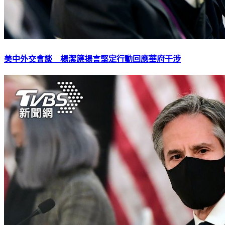
美中外交會談 楊潔篪揚言堅定行動回應華府干涉