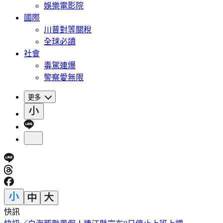
娛樂電影院
國際
川普對等關稅
全球必讀
社會
毒駕連爆
警察愛無限
更多
快訊