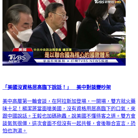
「美國沒資格居高臨下說話！」 美中對談變吵架
美中高層第一輪會談，在阿拉斯加登場，一開場，雙方就火藥
味十足！楊潔篪當面嗆美國，沒有資格用居高臨下的口氣，來
跟中國說話。王毅也加碼砲轟，說美國不懂待客之道。雙方會
談氣氛很僵，這次會面不但沒有一起共餐，會後聯合宣言，恐
怕也泡湯。