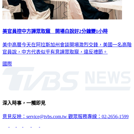
美官員控中方譁眾取寵 開場白說好2分鐘變1小時
美中高層今天在阿拉斯加州會談開場激烈交鋒，美國一名高階
官員說，中方代表似乎有意譁眾取寵，違反禮節。
國際
深入時事，一觸即見
意見反映：service@tvbs.com.tw
觀眾服務專線：02-2656-1599