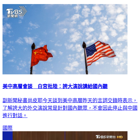
美中高層會談 白宮批陸：誇大演說講給國內聽
副新聞秘書尚皮耶今天談到美中高層昨天的言詞交鋒時表示，
了解誇大的外交演說常是針對國內聽眾，不會因此停止與中國
進行對話。
國際