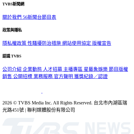
TVBS新聞網
關於我們
56新聞台節目表
政策與隱私
隱私權政策
性騷擾防治措施
網站使用協定
版權宣告
認識 TVBS
公司介紹
企業動態
人才招募
主播專區
星藝象娛樂
節目版權
銷售
公開招標
業務服務
官方聲明
獲獎紀錄／認證
2026 © TVBS Media Inc. All Rights Reserved. 台北市內湖區瑞
光路451號 | 聯利媒體股份有限公司