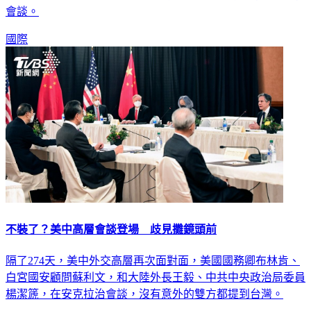
會談。
國際
不裝了？美中高層會談登場 歧見攤鏡頭前
隔了274天，美中外交高層再次面對面，美國國務卿布林肯、
白宮國安顧問蘇利文，和大陸外長王毅、中共中央政治局委員
楊潔篪，在安克拉治會談，沒有意外的雙方都提到台灣。