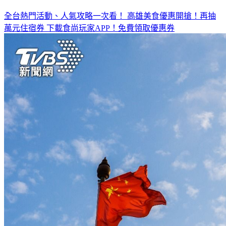
全台熱門活動、人氣攻略一次看！
高雄美食優惠開搶！再抽
萬元住宿券
下載食尚玩家APP！免費領取優惠券