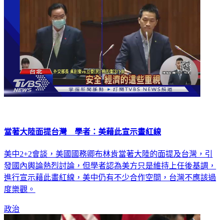
當著大陸面提台灣 學者：美藉此宣示畫紅線
美中2+2會談，美國國務卿布林肯當著大陸的面提及台灣，引
發國內輿論熱烈討論，但學者認為美方只是維持上任後基調，
進行宣示藉此畫紅線，美中仍有不少合作空間，台灣不應該過
度樂觀。
政治