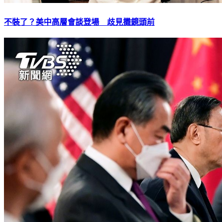
不裝了？美中高層會談登場 歧見攤鏡頭前