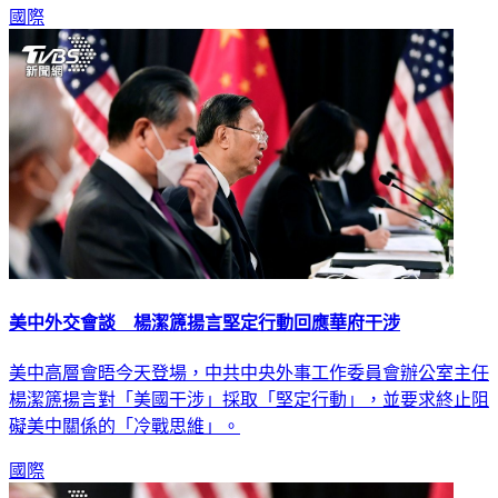
國際
美中外交會談 楊潔篪揚言堅定行動回應華府干涉
美中高層會晤今天登場，中共中央外事工作委員會辦公室主任
楊潔篪揚言對「美國干涉」採取「堅定行動」，並要求終止阻
礙美中關係的「冷戰思維」。
國際