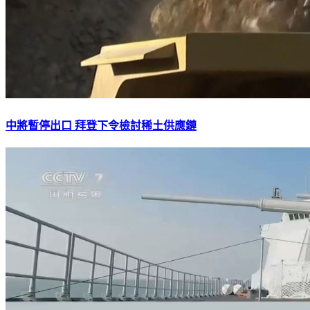
中將暫停出口 拜登下令檢討稀土供應鏈