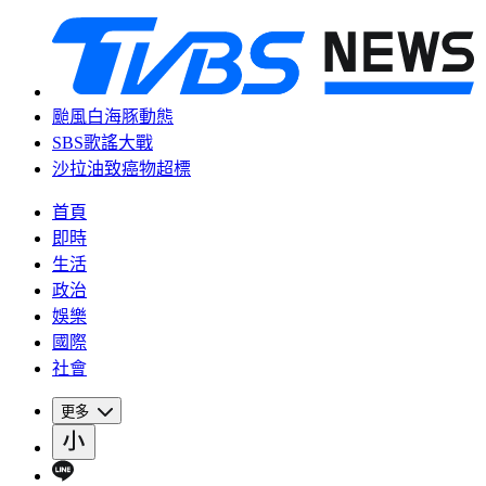
颱風白海豚動態
SBS歌謠大戰
沙拉油致癌物超標
首頁
即時
生活
政治
娛樂
國際
社會
更多