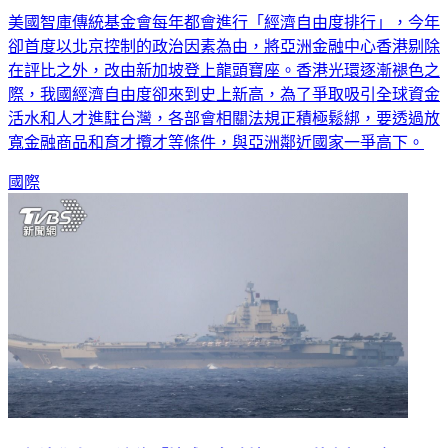
卻首度以北京控制的政治因素為由，將亞洲金融中心香港剔除
在評比之外，改由新加坡登上龍頭寶座。香港光環逐漸褪色之
際，我國經濟自由度卻來到史上新高，為了爭取吸引全球資金
活水和人才進駐台灣，各部會相關法規正積極鬆綁，要透過放
寬金融商品和育才攬才等條件，與亞洲鄰近國家一爭高下。
國際
《經濟學人》稱台海「地球最危險地區」 外交部回應了