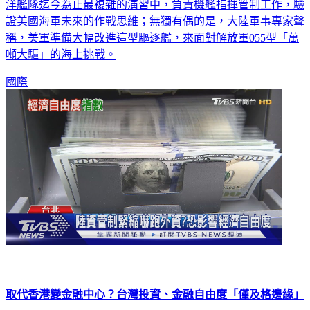
證美國海軍未來的作戰思維；無獨有偶的是，大陸軍事專家聲
稱，美軍準備大幅改進這型驅逐艦，來面對解放軍055型「萬
噸大驅」的海上挑戰。
國際
取代香港變金融中心？台灣投資、金融自由度「僅及格邊緣」
美國智庫傳統基金會每年都會進行「經濟自由度排行」，今年