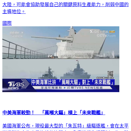
主導地位。
國際
中美海軍較勁！ 「萬噸大驅」槓上「未來戰艦」
美國海軍公布，現役最大型的「朱瓦特」級驅逐艦，會在太平
洋艦隊迄今為止最複雜的演習中，負責機艦指揮管制工作，驗