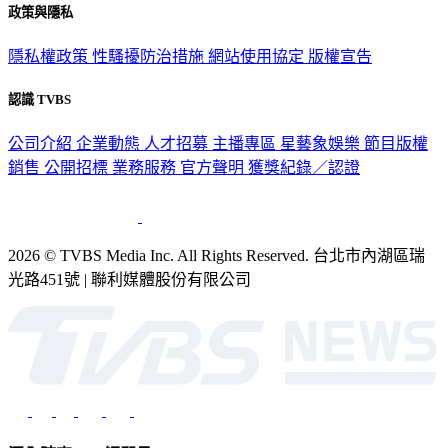
隱私權政策
性騷擾防治措施
網站使用協定
版權宣告
認識 TVBS
公司介紹
企業動態
人才招募
主播專區
星藝象娛樂
節目版權
銷售
公開招標
業務服務
官方聲明
獲獎紀錄／認證
2026 © TVBS Media Inc. All Rights Reserved. 台北市內湖區瑞
光路451號 | 聯利媒體股份有限公司
深入時事，一觸即見