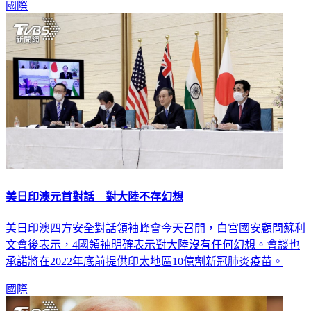
美日印澳元首對話 對大陸不存幻想
美日印澳四方安全對話領袖峰會今天召開，白宮國安顧問蘇利
文會後表示，4國領袖明確表示對大陸沒有任何幻想。會談也
承諾將在2022年底前提供印太地區10億劑新冠肺炎疫苗。
國際