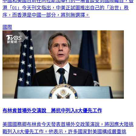
港「01」今天刊文指出，中美正試圖推出自己的「治世」秩
序，而香港是中國一部分，將別無選擇。
國際
布林肯首場外交演說 將抗中列入8大優先工作
美國國務卿布林肯今天發表首場外交政策演說，將因應大陸挑
戰列入8大優先工作。他表示，許多國家對美國構成嚴重挑
戰，但僅有大陸有撼動現行國際體系的經濟、外交、軍事與科