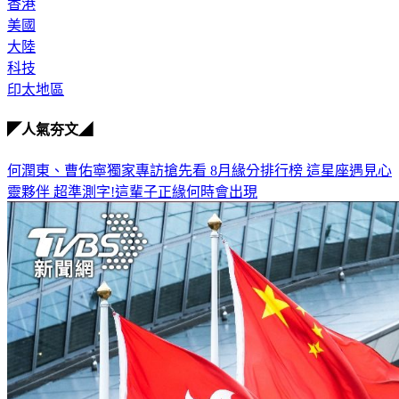
美國
大陸
科技
印太地區
◤人氣夯文◢
何潤東、曹佑寧獨家專訪搶先看
8月緣分排行榜 這星座遇見心
靈夥伴
超準測字!這輩子正緣何時會出現