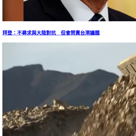
拜登：不尋求與大陸對抗 但會問責台港議題