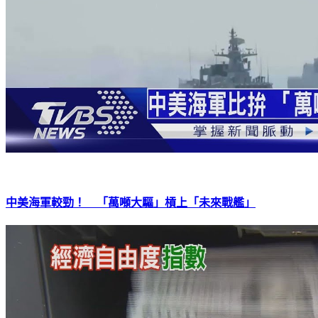
中美海軍較勁！ 「萬噸大驅」槓上「未來戰艦」