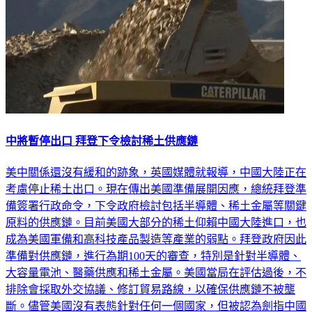
中將暫停出口 拜登下令檢討稀土供應鏈
美中關係還沒有緩和的跡象，英國媒體就報導，中國大陸正在
考慮停止稀土出口。現在傳出美國準備展開因應，總統拜登準
備簽署行政命令，下令政府檢討包括半導體、稀土金屬等關鍵
原料的供應鏈。目前美國大部分的稀土仰賴中國大陸進口，也
成為美國軍備和高科技產品製造等產業的弱點。拜登政府因此
準備對供應鏈，進行為期100天的審查，特別是針對半導體、
大容量電池、醫藥供應和稀土金屬。美國當局在評估過後，不
排除會採取外交協議、修訂貿易路線，以確保供應鏈不被壟
斷。儘管美國沒有表態針對任何一個國家，但被認為劍指中國
大陸，可能會協助發展自己的關鍵原料生產能力，削弱中國的