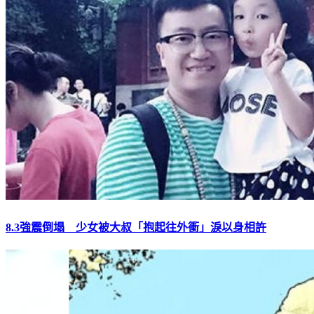
8.3強震倒塌 少女被大叔「抱起往外衝」淚以身相許