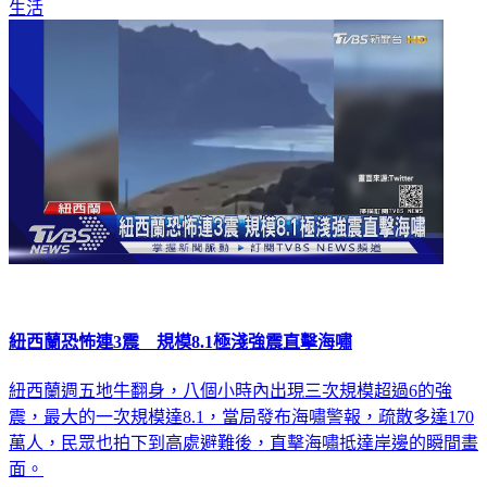
生活
紐西蘭恐怖連3震 規模8.1極淺強震直擊海嘯
紐西蘭週五地牛翻身，八個小時內出現三次規模超過6的強
震，最大的一次規模達8.1，當局發布海嘯警報，疏散多達170
萬人，民眾也拍下到高處避難後，直擊海嘯抵達岸邊的瞬間畫
面。