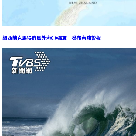
紐西蘭克馬得群島外海8.0強震 發布海嘯警報