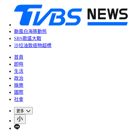
颱風白海豚動態
SBS歌謠大戰
沙拉油致癌物超標
首頁
即時
生活
政治
娛樂
國際
社會
更多