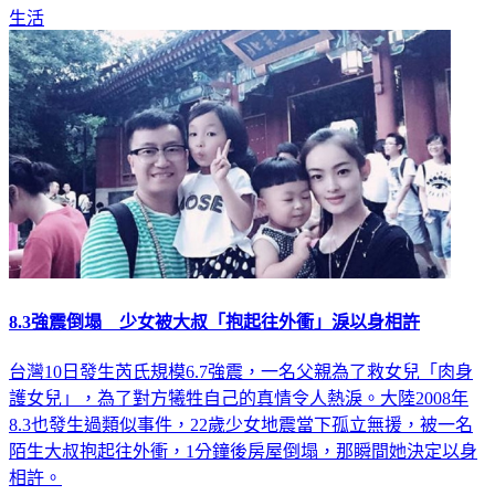
生活
8.3強震倒塌 少女被大叔「抱起往外衝」淚以身相許
台灣10日發生芮氏規模6.7強震，一名父親為了救女兒「肉身
護女兒」，為了對方犧牲自己的真情令人熱淚。大陸2008年
8.3也發生過類似事件，22歲少女地震當下孤立無援，被一名
陌生大叔抱起往外衝，1分鐘後房屋倒塌，那瞬間她決定以身
相許。