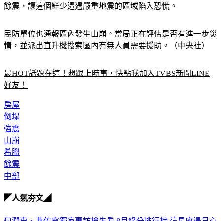
餘震，讓這個鮮少遭遇嚴重地震的區域陷入恐慌。
民防單位也通報區內發生山崩。當局正在評估是否有進一步災
情，並派出直升機搜索區內有無人員需要援助。（中央社）
最HOT話題在這！想跟上時事，快點我加入TVBS新聞LINE
好友！
房屋
倒塌
強震
山崩
希臘
餘震
中部
◤人氣夯文◢
何潤東、曹佑寧獨家專訪搶先看
8月緣分排行榜 這星座遇見心