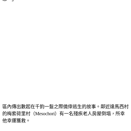
區內傳出數起在千鈞一髮之際僥倖逃生的故事。鄰近達馬西村
的梅索荷里村（Mesochori）有一名殘疾老人房屋倒塌，所幸
他幸運獲救。