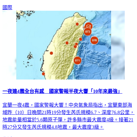
國際
一夜連4震全台有感 國家警報半夜大響「10年來最強」
宜蘭一夜4震，國家警報大響！中央氣象局指出，宜蘭東部海
域昨（10）日晚間21時19分發生芮氏規模6.7、深度76.8公里，
地震能量相當於5.6顆原子彈，許多縣市最大震度4級。接著21
時27分又發生芮氏規模4.8地震，最大震度3級。