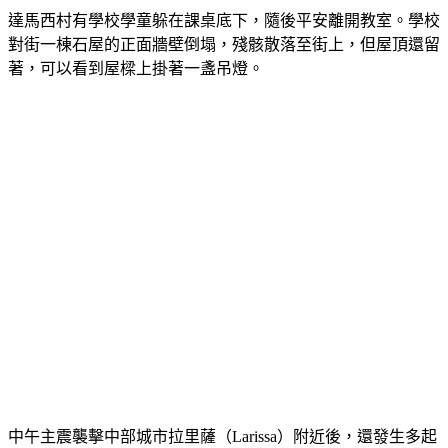
達馬西村有學校學童躲在課桌底下，隨後平安離開教室。學校
對街一棟石屋的正面牆壁倒塌，殘骸散落至街上，但屋頂還留
著，可以看到屋樑上掛著一盞吊燈。
中午主震襲擊中部城市拉里薩（Larissa）附近後，還發生多起