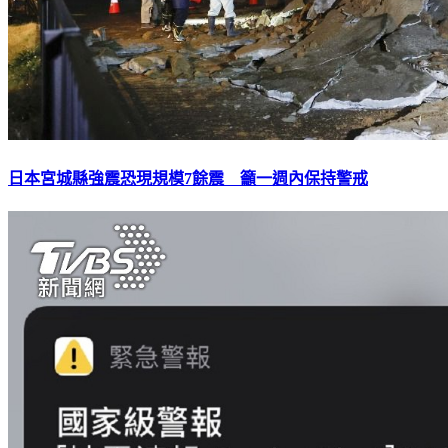
日本宮城縣強震恐現規模7餘震 籲一週內保持警戒