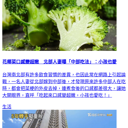
花椰菜口感變超嫩 北部人妻曝「中部吃法」：小孩也愛
台灣南北部有許多飲食習慣的差異，也因此常在網路上引起論
戰，一名人妻從北部嫁到中部後，才發現原來許多中部人在吃
時，都會把菜梗的外皮去掉，連煮食後的口感都差很大，讓她
大開眼界，直呼「吃起來口感變超嫩，小孩也愛吃！」
生活