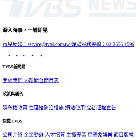
深入時事，一觸即見
意見反映：service@tvbs.com.tw
觀眾服務專線：02-2656-1599
TVBS新聞網
關於我們
56新聞台節目表
政策與隱私
隱私權政策
性騷擾防治措施
網站使用協定
版權宣告
認識 TVBS
公司介紹
企業動態
人才招募
主播專區
星藝象娛樂
節目版權