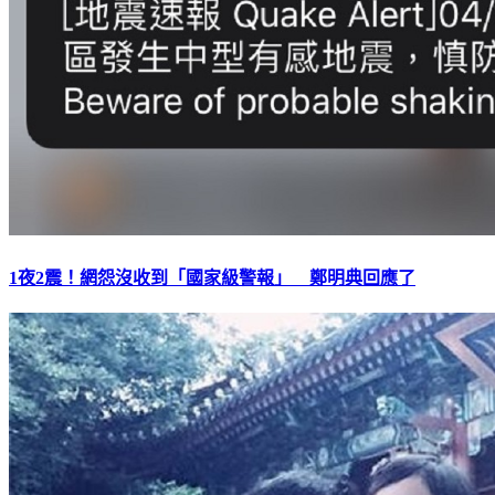
1夜2震！網怨沒收到「國家級警報」 鄭明典回應了