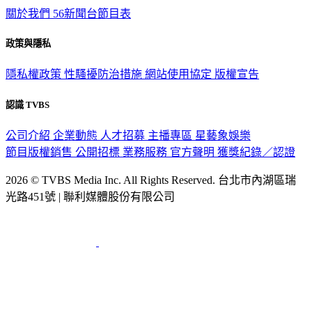
關於我們
56新聞台節目表
政策與隱私
隱私權政策
性騷擾防治措施
網站使用協定
版權宣告
認識 TVBS
公司介紹
企業動態
人才招募
主播專區
星藝象娛樂
節目版權銷售
公開招標
業務服務
官方聲明
獲獎紀錄／認證
2026 © TVBS Media Inc. All Rights Reserved. 台北市內湖區瑞
光路451號 | 聯利媒體股份有限公司