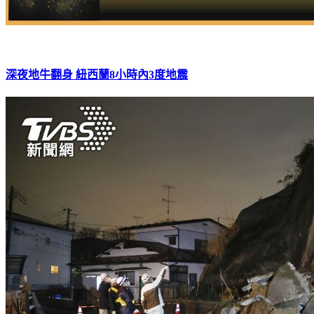
深夜地牛翻身 紐西蘭8小時內3度地震