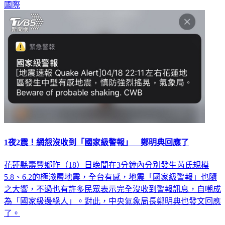
國際
1夜2震！網怨沒收到「國家級警報」 鄭明典回應了
花蓮縣壽豐鄉昨（18）日晚間在3分鐘內分別發生芮氏規模
5.8、6.2的極淺層地震，全台有感，地震「國家級警報」也隨
之大響，不過也有許多民眾表示完全沒收到警報訊息，自嘲成
為「國家級邊緣人」。對此，中央氣象局長鄭明典也發文回應
了。