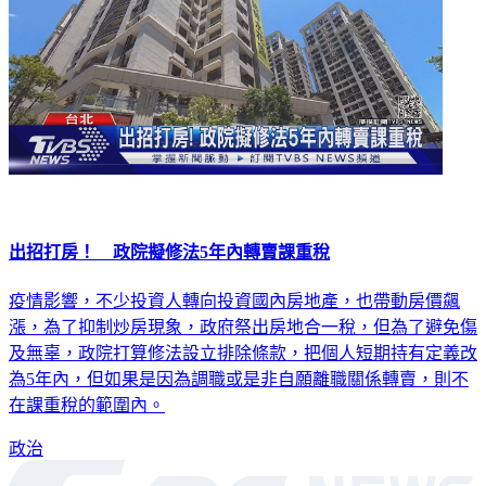
出招打房！ 政院擬修法5年內轉賣課重稅
疫情影響，不少投資人轉向投資國內房地產，也帶動房價飆
漲，為了抑制炒房現象，政府祭出房地合一稅，但為了避免傷
及無辜，政院打算修法設立排除條款，把個人短期持有定義改
為5年內，但如果是因為調職或是非自願離職關係轉賣，則不
在課重稅的範圍內。
政治