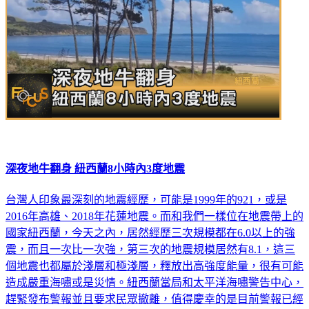
深夜地牛翻身 紐西蘭8小時內3度地震
台灣人印象最深刻的地震經歷，可能是1999年的921，或是
2016年高雄、2018年花蓮地震。而和我們一樣位在地震帶上的
國家紐西蘭，今天之內，居然經歷三次規模都在6.0以上的強
震，而且一次比一次強，第三次的地震規模居然有8.1，這三
個地震也都屬於淺層和極淺層，釋放出高強度能量，很有可能
造成嚴重海嘯或是災情。紐西蘭當局和太平洋海嘯警告中心，
趕緊發布警報並且要求民眾撤離，值得慶幸的是目前警報已經