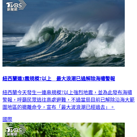
紐西蘭連3震規模7以上 最大浪潮已過解除海嘯警報
紐西蘭今天發生一連串規模7以上強烈地震，並為此發布海嘯
警報，呼籲民眾逃往高處避難，不過當局目前已解除沿海大範
圍地區的撤離命令，宣布「最大波浪潮已經過去」。
國際