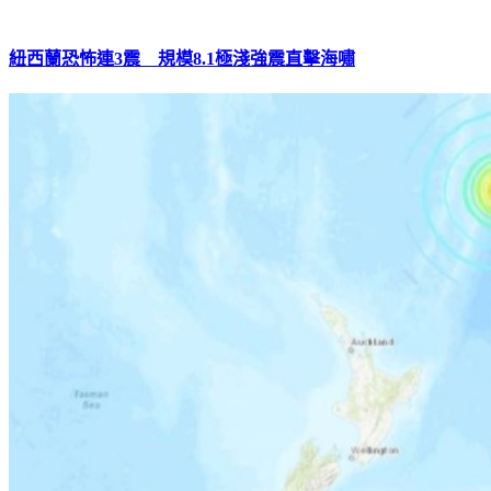
紐西蘭恐怖連3震 規模8.1極淺強震直擊海嘯