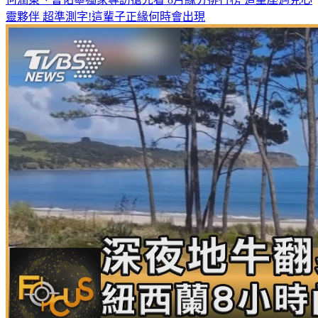
靈夥伴
超準測字!這輩子正緣何時會出現